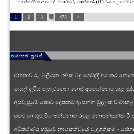
තාක්ෂණික අංශයේ තොරතුරු තාක්ෂණ (IT) විෂය උගන්වන ගු
1
2
3
…
473
»
නවතම පුවත්
ජනතාව රු. බිලියන 197ක් බදු ගෙවද්දී අය කර නොගත්
පාසල් දැරිය පැහැරගෙන ගොස් අපයෝජනය කළ පුද්
අස්වැසුමේ කෝටි දෙකකට ආසන්න මුදලක් වංචාකළ 
මහර හා කුරුවිට බන්ධනාගාරවල නොසන්සුන්කාරී තත
අධිකරණය හමුවේ නායකත්වයේ වැදගත්කම – ජෙහා