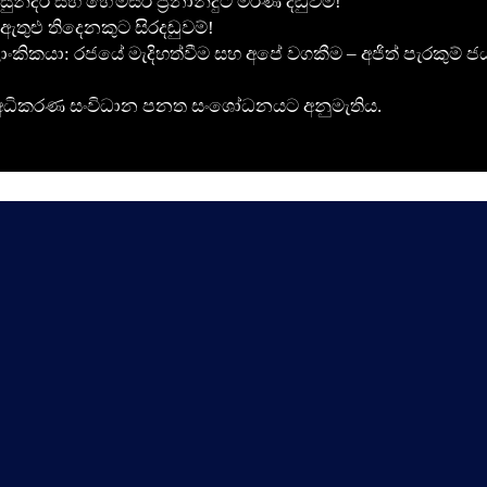
ුන්දර සහ හේමසිරි ප්‍රනාන්දුට මරණ දඬුවම!
ඇතුළු තිදෙනකුට සිරදඬුවම්!
ාංකිකයා: රජයේ මැදිහත්වීම සහ අපේ වගකීම – අජිත් පැරකුම් ජ
රීමට අධිකරණ සංවිධාන පනත සංශෝධනයට අනුමැතිය.