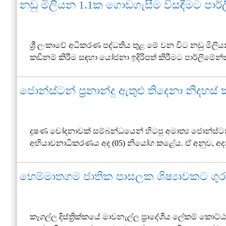
නඩු මිලියන 1.1ක ගොඩගැසීම විසඳීමට පාර
ශ්‍රී ලංකාවේ අධිකරණ පද්ධතිය තුළ මේ වන විට නඩු මිල
කඩිනම් කිරීම සඳහා යෝජනා ඉදිරිපත් කිරීමට පාර්ලිමේ
ජොන්ස්ටන් ප්‍රනාන්දු ඇතුළු තිදෙනා නිදහස
දූෂණ චෝදනාවක් සම්බන්ධයෙන් හිටපු අමාත්‍ය ජොන්ස්ටන්
අභියාචනාධිකරණය අද (05) නියෝග කළේය. ඒ අනුව, අදාළ
හෙම්මාතගම ජාතික පාසලක ශිෂ්‍යාවකට ගුර
කෑගල්ල දිස්ත්‍රික්කයේ මාවනැල්ල ප්‍රාදේශීය ලේකම් ක