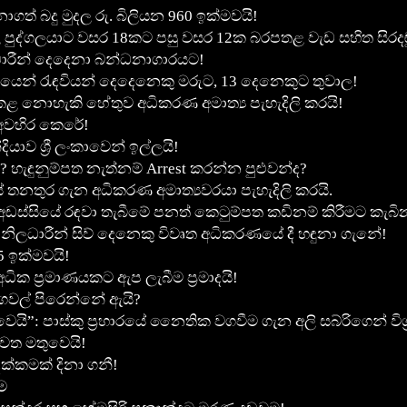
ගත් බදු මුදල රු. බිලියන 960 ඉක්මවයි!
ුද්ගලයාට වසර 18කට පසු වසර 12ක බරපතළ වැඩ සහිත සිරදඬ
ාරීන් දෙදෙනා බන්ධනාගාරයට!
යෙන් රැඳවියන් දෙදෙනෙකු මරුට, 13 දෙනෙකුට තුවාල!
ළ නොහැකි හේතුව අධිකරණ අමාත්‍ය පැහැදිලි කරයි!
ළ අවහිර කෙරේ!
ාව ශ්‍රී ලංකාවෙන් ඉල්ලයි!
ැඳුනුම්පත නැත්නම් Arrest කරන්න පුළුවන්ද?
 තනතුර ගැන අධිකරණ අමාත්‍යවරයා පැහැදිලි කරයි.
ස්සියේ රඳවා තැබීමේ පනත් කෙටුම්පත කඩිනම් කිරීමට කැබින
 නිලධාරීන් සිව් දෙනෙකු විවෘත අධි­ක­ර­ණ­යේ දී හඳුනා ගැනේ!
5 ඉක්මවයි!
ධික ප්‍රමාණයකට ඇප ලැබීම ප්‍රමාදයි!
ෙවල් පිරෙන්නේ ඇයි?
: පාස්කු ප්‍රහාරයේ නෛතික වගවීම ගැන අලි සබ්රිගෙන් විග්
ැවත මතුවෙයි!
දක්කමක් දිනා ගනී!
ම