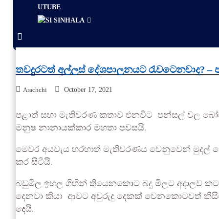
UTUBE
SINHALA
තවදුරටත් අල්ලස් දේශපාලනයට රැවටෙනවාද? – ප
Arachchi
October 17, 2021
පළාත් සභා මැතිවරණ කතාව එනවිට පන්සල් වල බෝම්බ
මනුෂ නානායක්කාර මහතා පවසයි.
මෙවර අයවැය හරහාත් මැතිවරණය වෙනුවෙන් මුදල් බෙ
කර සිටියි.
බඩුමිල ඉහල ගිහින් තියෙනකොට බදු මිලට අදාලව 
දෙනවා කියා ආවට අවුරුදු දෙකක් වෙනකොටවත් කිසි
දෙයි.