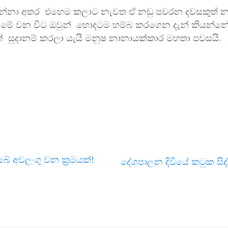
න්නා අතර එහෙම කලාට නැවත ඒ නඩු පවරන දවසකුත් නැත
ය.. මේ වන විට ඔවුන් හොදටම හම්බ කරගෙන දැන් කියන්න
ෙන්නත් සුදානම් කරලා යැයි මනුෂ නානායක්කාර මහතා පවසයි.
ේ අවලංගු වන ක්‍රමයක්!
දේශපාලන දිවියේ කටුක සිද්ධ