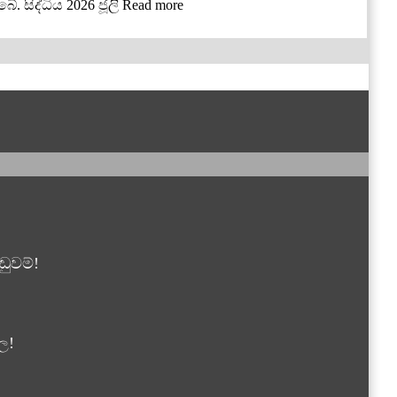
 සිද්ධිය 2026 ජූලි
Read more
ුවම්!
ල!