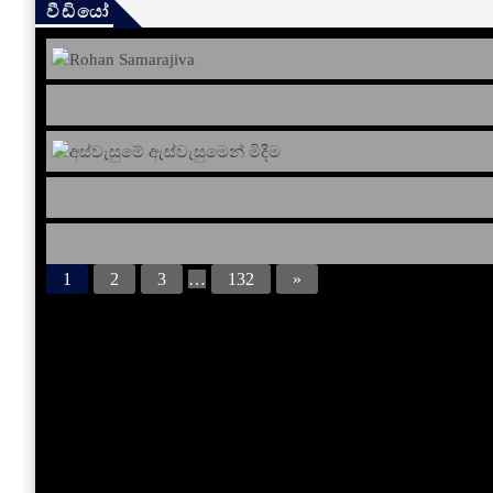
වීඩියෝ
1
2
3
…
132
»