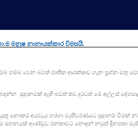
ා.ම මනූෂ නානායක්කාර විමසයි.
 හම්බ වෙන බවත් ජාතික ආරක්ෂාව ගැන ප්‍රශ්න මතු වෙන 
දන්න සුදානමක් ඇති බවත් තව දුරටත් මේ අල්ලස් දේශපා
කටයුතු නොකර අයවැය හරහා මැතිවරණයට සුදානම් වීමක්
ම සහනයක් ආණ්ඩුව ජනතාවට නොදුන් නමුත් දිනපතා මැති