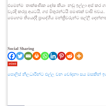
එමෙන්ම තාක්ෂණික දෝෂ කියා නඩු ඉල්ලා අස් කර ග
වැරදි කරපු අයටයි, ගජ මිතුරන්ටයි පමණක් වාසි බව
මෙහෙම තියෙද්දී ප්‍රාදේශීය මන්ත්‍රීවරුන්ට සල්ලි ද
Social Sharing
නවතම
පොලිස් නිලධාරීන්ට එල්ල වන චෝදනා සය මසකින් ඉබ