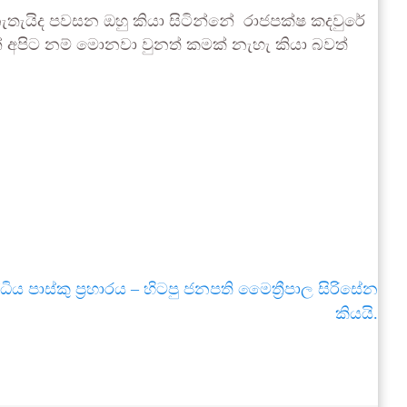
ැයිද පවසන ඔහු කියා සිටින්නේ රාජපක්ෂ කදවුරේ
ේ අපිට නම් මොනවා වුනත් කමක් නැහැ කියා බවත්
ිය පාස්කු ප්‍රහාරය – හිටපු ජනපති මෛත්‍රීපාල සිරිසේන
කියයි.