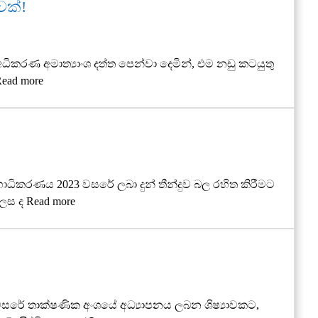
වක්!
ධිකරණ අමාත්‍යාංශ දත්ත පෙන්වා දෙමින්, එම නඩු කටයුතු
ead more
හාධිකරණය 2023 වසරේ ලබා දුන් තීන්දුව බල රහිත කිරීමට
ලෙස ද
Read more
න වසරේ තාක්ෂණික අංශයේ අධ්‍යාපනය ලබන ශිෂ්‍යාවකට,