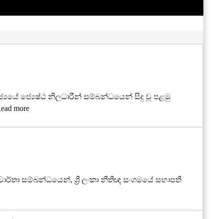
ේ ජ්‍යෙෂ්ඨ නිලධාරීන් සම්බන්ධයෙන් සිදු වූ පළමු
ead more
්තා සම්බන්ධයෙන්, ශ්‍රී ලංකා නීතිඥ සංගමයේ සභාපති