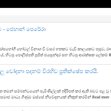
- ජෙහාන් පෙරේරා
ුඛෝපභෝගී හෝටල් විනාශ වී වසර හතකට වැඩි කාලයකට පසුව, රාජ්‍යය
තියේ, හිටපු පොලිස්පති පූජිත් ජයසුන්දර සහ හිටපු ආරක්ෂක ලේකම්
R
ු චෝදනා පදනම් විරහිව ප්‍රතික්ෂේප කරයි.
න් සම්බන්ධයෙන් පැමිණිල්ලක් ඉදිරිපත් කර ඇති බවට පළ වූ වාර
සිය සමාජ මාධ්‍ය ගිණුම ඔස්සේ නිවේදනයක් නිකුත් කරමින්
Read more