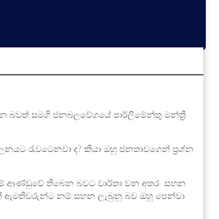
බවත් සමගි ජනබලවේගයේ පාර්ලිමේන්තු මන්ත්‍රී
ලනයට රැවටෙනවා ද? කියා ඔහු ජනතාවගෙන් ප්‍රශ්න
 නම් ආණ්ඩුවේ තිබෙන බවට වාර්තා වන අතර සහන
 ඇමතිවරුන්ට නම් සහන ලැබුනු බව ඔහු පෙන්වා