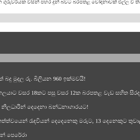
රුවරියක විසින් පහර දුන් බවට බරපතළ චෝදනාවක් එල්ල වී තිබේ.
 බදු මුදල රු. බිලියන 960 ඉක්මවයි!
ගලයාට වසර 18කට පසු වසර 12ක බරපතළ වැඩ සහිත සිරදඬ
නිලධාරීන් දෙදෙනා බන්ධනාගාරයට!
්ත්වයෙන් රැඳවියන් දෙදෙනෙකු මරුට, 13 දෙනෙකුට තුවා
න් පෙරේරා