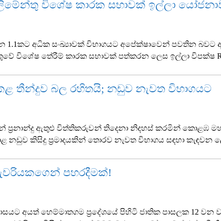
්ලිමේන්තු විශේෂ කාරක සභාවක් ඉල්ලා යෝජනා
ියන 1.1කට අධික සංඛ්‍යාවක් විභාගයට අපේක්ෂාවෙන් පවතින බවට අ
න්තුවේ විශේෂ තේරීම් කාරක සභාවක් පත්කරන ලෙස ඉල්ලා විපක්ෂ
R
් කළ තීන්දුව බල රහිතයි; නඩුව නැවත විභාගයට
 ප්‍රනාන්දු ඇතුළු විත්තිකරුවන් තිදෙනා නිදහස් කරමින් කොළඹ ම
 නඩුව කිසිදු ප්‍රමාදයකින් තොරව නැවත විභාගය සඳහා කැඳවන 
ුවරියකගෙන් පහරදීමක්!
ොට්ඨාසයට අයත් හෙම්මාතගම ප්‍රදේශයේ පිහිටි ජාතික පාසලක 12 ව