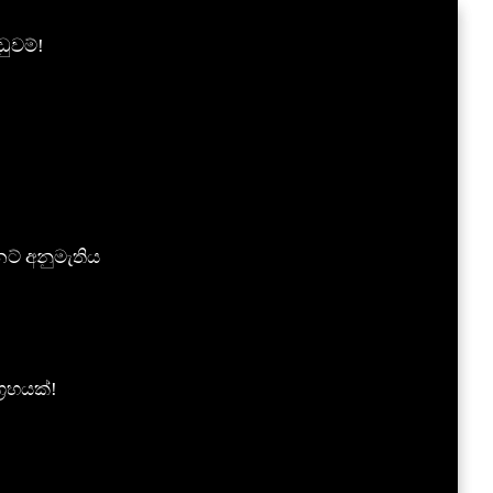
ුවම්!
ට් අනුමැතිය
‍රහයක්!