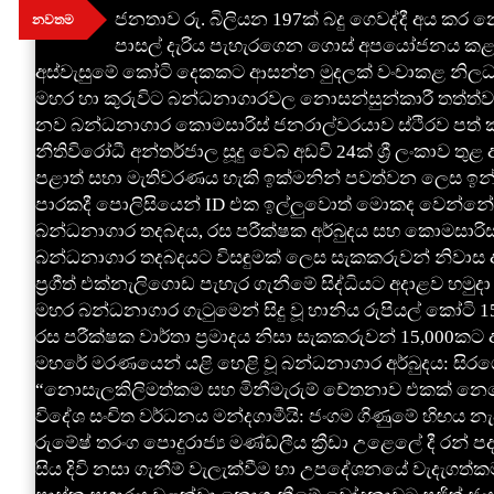
Skip
ජනතාව රු. බිලියන 197ක් බදු ගෙවද්දී අය කර නො
නවතම
to
පාසල් දැරිය පැහැරගෙන ගොස් අපයෝජනය කළ ප
content
අස්වැසුමේ කෝටි දෙකකට ආසන්න මුදලක් වංචාකළ නිලධ
මහර හා කුරුවිට බන්ධනාගාරවල නොසන්සුන්කාරී තත්ත්ව
නව බන්ධනාගාර කොමසාරිස් ජනරාල්වරයාව ස්ථිරව පත් ක
නීතිවිරෝධී අන්තර්ජාල සූදු වෙබ් අඩවි 24ක් ශ්‍රී ලංකාව තු
පළාත් සභා මැතිවරණය හැකි ඉක්මනින් පවත්වන ලෙස ඉන්දිය
පාරකදී පොලිසියෙන් ID එක ඉල්ලුවොත් මොකද වෙන්නේ? හ
බන්ධනාගාර තදබදය, රස පරීක්ෂක අර්බුදය සහ කොමසාරිස්
බන්ධනාගාර තදබදයට විසඳුමක් ලෙස සැකකරුවන් නිවාස අඩ
ප්‍රගීත් එක්නැලිගොඩ පැහැර ගැනීමේ සිද්ධියට අදාළව හමුදා
මහර බන්ධනාගාර ගැටුමෙන් සිදු වූ හානිය රුපියල් කෝටි 1
රස පරීක්ෂක වාර්තා ප්‍රමාදය නිසා සැකකරුවන් 15,000කට අ
මහරේ මරණයෙන් යළි හෙළි වූ බන්ධනාගාර අර්බුදය: සිරග
“නොසැලකිලිමත්කම සහ මිනීමැරුම් චේතනාව එකක් නෙවෙයි”
විදේශ සංචිත වර්ධනය මන්දගාමීයි: ජංගම ගිණුමේ හිඟය න
රුමේෂ් තරංග පොදුරාජ්‍ය මණ්ඩලීය ක්‍රීඩා උළෙලේ දී රන් ප
සිය දිවි නසා ගැනීම් වැලැක්වීම හා උපදේශනයේ වැදැගත්ක