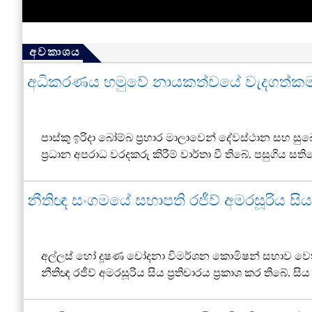
අවකාශය
අධිකරණය හමුවේ නායකත්වයේ වැදගත්කම 
පාස්කු ඉරිදා බෝම්බ ප්‍රහාර මාලාවෙන් දේවස්ථාන සහ ස
ප්‍රධාන අපරාධ වරදකරු කිරීම් වාර්තා වී තිබේ. පසුගිය ස
නීතිඥ සංගමයේ සභාපති රජීව් අමරසූරිය සියල
අල්ලස් හෝ දූෂණ චෝදනා විමර්ශන කොමිෂන් සභාව වෙත තම
නීතිඥ රජීව් අමරසූරිය සිය ප්‍රතිචාරය ප්‍රකාශ කර තිබේ. 