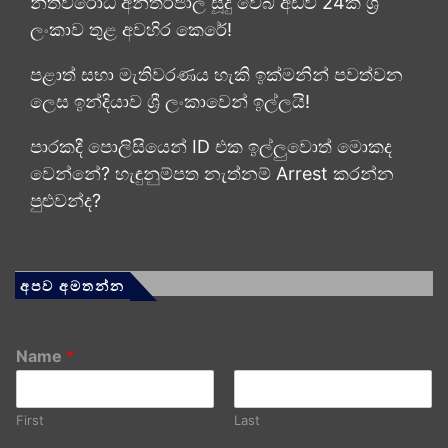
නීතිවිරෝධී අන්තර්ජාල සූදු වෙබ් අඩවි 24ක් ශ්‍රී
ලංකාව තුළ අවහිර කෙරේ!
පළාත් සභා මැතිවරණය හැකි ඉක්මනින් පවත්වන
ලෙස ඉන්දියාව ශ්‍රී ලංකාවෙන් ඉල්ලයි!
පාරකදී පොලිසියෙන් ID එක ඉල්ලුවොත් මොකද
වෙන්නේ? හැඳුනුම්පත නැත්නම් Arrest කරන්න
පුළුවන්ද?
අපව අමතන්න
Name
*
First
Last