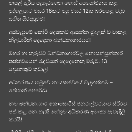
පාසල් දැරිය පැහැරගෙන ගොස් අපයෝජනය කළ
පුද්ගලයාට වසර 18කට පසු වසර 12ක බරපතළ වැඩ
සහිත සිරදඬුවම්!
අස්වැසුමේ කෝටි දෙකකට ආසන්න මුදලක් වංචාකළ
නිලධාරීන් දෙදෙනා බන්ධනාගාරයට!
මහර හා කුරුවිට බන්ධනාගාරවල නොසන්සුන්කාරී
තත්ත්වයෙන් රැඳවියන් දෙදෙනෙකු මරුට, 13
දෙනෙකුට තුවාල!
අධිකරණය හමුවේ නායකත්වයේ වැදගත්කම –
ජෙහාන් පෙරේරා
නව බන්ධනාගාර කොමසාරිස් ජනරාල්වරයාව ස්ථිරව
පත් කළ නොහැකි හේතුව අධිකරණ අමාත්‍ය පැහැදිලි
කරයි!