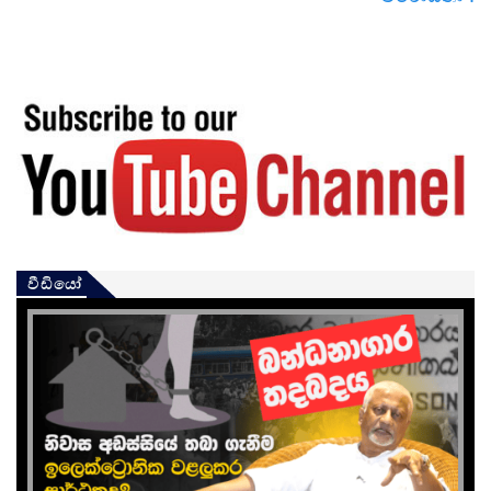
වීඩියෝ