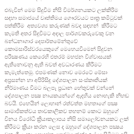
එබැවින් මෙම සිදුවීම නිසි විමර්ශනයකට ලක්කිරීම
සඳහා සමාජයේ වෘත්තිමය ගෞරවයට පාත්‍ර කමිටුවක්
පත්කිරීම අත්‍යවශ්‍ය කරුණක් බවද සඳහන් කිරීමට
කැමති අතර සිදුවීමට අදාල පාර්ශවකරුවෙකු වන
බන්ධනාගාර දෙපාර්තමේන්තුවේ
කොමසාරිස්වරයෙකුගේ මෙහෙයවීමෙන් සිදුවන
පරීක්‍ෂණය කෙරෙහි එතරම් මහජන විශ්වාසයක්
ඇතිනොවනු ඇති බවත් අවධාරණය කිරීමට
කැමැත්තෙමු. එපමණක් නොව මෙරටේ මේසා
අප්‍රසන්න හා අපිරිසිදු දේශපාලන සංස්කෘතියක්
නිර්මාණය වීමට බලපෑ ප්‍රධාන හේතුවක් වන්නේ
දේශපාලන පක්‍ෂ නායකයන්ගේ ඇදහිය නොහැකි නිහඬ
බවයි. එහෙයින් ලොහාන් රත්වත්ත මහතාගේ පක්‍ෂ
සාමාජිකත්වය තාවකාලිකව තහනම් කොට ඔහුගේ
විනය විරෝධී ක්‍රියාකලාපය නිසි සමාලෝචනයකට ලක්
කිරීමට ක්‍රියා කරන ලෙස ද ඔහුගේ දේශපාලන පක්‍ෂය