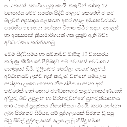
සාධකයක් නොවිය යුතු බවයි. එබැවින් මාර්තු 12
ව්‍යාපාරය මෙම සමස්ත සිද්ධි මාලාව කෙරෙහි ම තම
බලවත් අප්‍රසාදය පළකරන අතර අදාළ අමාත්‍යවරයාට
එරෙහිව නැඟෙන චෝදනා විභාග කිරීම සඳහා අනලස්
හා අපක්‍ෂපාතී ක්‍රියාමාර්ගයක් ගත යුතුව ඇති බවද
අවධාරණය කරන්නෙමු.
මෙම සිද්ධිදාමය හා සමගාමීව මාර්තු 12 ව්‍යාපාරය
කරුණු කිහිපයක් පිළිබඳව තම වෙසෙස් අවධානය
යොමුකර සිටී. මූලිකවම මෙහිලා අපගේ බලවත්
අවධානයට ලක්ව ඇති කරුණ වන්නේ මෙලෙස
චෝදනා ලබන මහජන නියෝජිතයා වෙන අන්
කවරෙක් හෝ නොව බන්ධනාගාර කළමනාකරණයෙහි
අදියුරු බව උසුලන හා සිරකරුවන්ගේ පුනරුත්ථාපනය
භාර රජයේ ප්‍රමුඛතම නියෝජිතයා වීමයි. කවර චෝදනා
ලබා සිරගතව සිටියද, යම් පුද්ගලයෙක් සිරගත වූ පසු
ඔහු සිවිල් පුද්ගලයෙක් ලෙස ලැබූ කිසිදු සමාජ