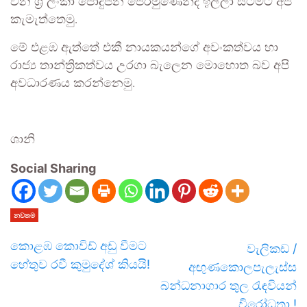
වන ශ්‍රී ලංකා පොදුජන පෙරමුණෙන්ද ඉල්ලා සිටීමට අපි
කැමැත්තෙමු.
මේ එළඹ ඇත්තේ එකී නායකයන්ගේ අවංකත්වය හා
රාජ්‍ය තාන්ත්‍රිකත්වය උරගා බැලෙන මොහොත බව අපි
අවධාරණය කරන්නෙමු.
ශානි
Social Sharing
නවතම
කොළඹ කොවිඩ් අඩු වීමට
වැලිකඩ /
හේතුව රවී කුමුදේශ් කියයි!
අඟුණකොලපැලැස්ස
බන්ධනාගාර තුල රැඳවියන්
විරෝධතා !