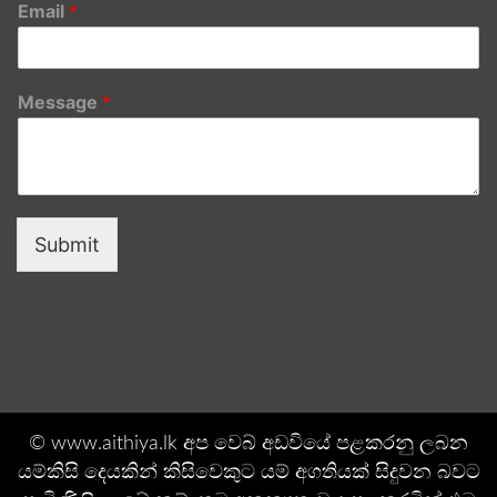
Email
*
Message
*
Submit
© www.aithiya.lk අප වෙබ් අඩවියේ පළකරනු ලබන
යම්කිසි දෙයකින් කිසිවෙකුට යම් අගතියක් සිදුවන බවට