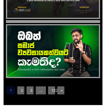
1
2
3
…
132
»