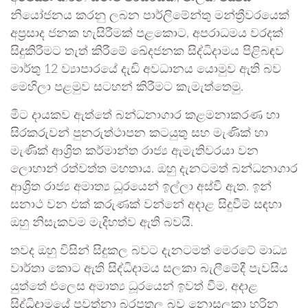
නියෝජනය කරනු ලබන පාර්ලිමේන්තු මන්ත්‍රීවරයෙක්
අප්‍රසාද ජනක හැසිරීමක් පළකොට, අපරාධමය වරදක්
සිදුකිරීමට තැත් කිරීමේ ඛේදජනක සිද්ධිදාමය පිළිබඳව
මාර්තු 12 ව්‍යාපාරයේ දැඩි අවධානය යොමුව ඇති බව
මෙහිලා පළමුව සටහන් කිරීමට කැමැත්තෙමු.
මීට දායකව ඇත්තේ බන්ධනාගාර කළමනාකරණ හා
සිරකරුවන් පුනරුත්ථාපන කටයුතු සහ මැණික් හා
මැණික් ආශ්‍රිත කර්මාන්ත රාජ්‍ය ඇමැතිවරයා වන
ලොහාන් රත්වත්ත මහතාය. ඔහු දැනටමත් බන්ධනාගාර
ආශ්‍රිත රාජ්‍ය අමාත්‍ය ධූරයෙන් ඉල්ලා අස්වී ඇත. ඉන්
සනාථ වන එක් කරුණක් වන්නේ අදාළ සිදුවීම් සඳහා
ඔහු නිසැකවම මැදිහත්ව ඇති බවයි.
තවද ඔහු විසින් සිදුකල බවට දැනටමත් මෙරටේ මාධ්‍ය
වාර්තා කොට ඇති සිද්ධිදාමය සලකා බැලීමේදී පැවසිය
යුත්තේ එලෙස අමාත්‍ය ධූරයෙන් ඉවත් වීම, අදාළ
සිද්ධිදාමයේ පවත්නා බරපතල බව නොසලකා හරින