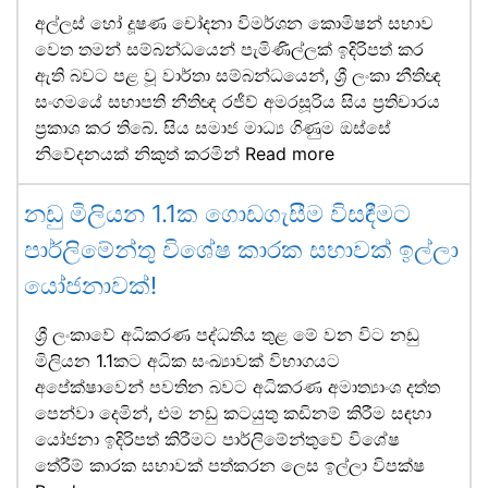
අල්ලස් හෝ දූෂණ චෝදනා විමර්ශන කොමිෂන් සභාව
වෙත තමන් සම්බන්ධයෙන් පැමිණිල්ලක් ඉදිරිපත් කර
ඇති බවට පළ වූ වාර්තා සම්බන්ධයෙන්, ශ්‍රී ලංකා නීතිඥ
සංගමයේ සභාපති නීතිඥ රජීව් අමරසූරිය සිය ප්‍රතිචාරය
ප්‍රකාශ කර තිබේ. සිය සමාජ මාධ්‍ය ගිණුම ඔස්සේ
නිවේදනයක් නිකුත් කරමින්
Read more
නඩු මිලියන 1.1ක ගොඩගැසීම විසඳීමට
පාර්ලිමේන්තු විශේෂ කාරක සභාවක් ඉල්ලා
යෝජනාවක්!
ශ්‍රී ලංකාවේ අධිකරණ පද්ධතිය තුළ මේ වන විට නඩු
මිලියන 1.1කට අධික සංඛ්‍යාවක් විභාගයට
අපේක්ෂාවෙන් පවතින බවට අධිකරණ අමාත්‍යාංශ දත්ත
පෙන්වා දෙමින්, එම නඩු කටයුතු කඩිනම් කිරීම සඳහා
යෝජනා ඉදිරිපත් කිරීමට පාර්ලිමේන්තුවේ විශේෂ
තේරීම් කාරක සභාවක් පත්කරන ලෙස ඉල්ලා විපක්ෂ