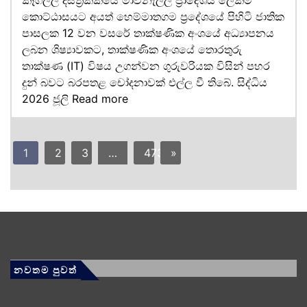
කෑගල්ල දිස්ත්‍රික්කයේ මාවනැල්ල ප්‍රාදේශීය ලේකම්
කොට්ඨාසයට අයත් හෙම්මාතගම ප්‍රදේශයේ පිහිටි ජාතික
පාසලක 12 වන වසරේ තාක්ෂණික අංශයේ අධ්‍යාපනය
ලබන ශිෂ්‍යාවකට, තාක්ෂණික අංශයේ තොරතුරු
තාක්ෂණ (IT) විෂය උගන්වන ගුරුවරියක විසින් පහර
දුන් බවට බරපතළ චෝදනාවක් එල්ල වී තිබේ. සිද්ධිය
2026 ජූලි
Read more
1
2
3
…
473
»
නවතම පුවත්