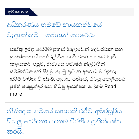
අවකාශය
අධිකරණය හමුවේ නායකත්වයේ
වැදගත්කම - ජෙහාන් පෙරේරා
පාස්කු ඉරිදා බෝම්බ ප්‍රහාර මාලාවෙන් දේවස්ථාන සහ
සුඛෝපභෝගී හෝටල් විනාශ වී වසර හතකට වැඩි
කාලයකට පසුව, රාජ්‍යයේ ජ්‍යෙෂ්ඨ නිලධාරීන්
සම්බන්ධයෙන් සිදු වූ පළමු ප්‍රධාන අපරාධ වරදකරු
කිරීම් වාර්තා වී තිබේ. පසුගිය සතියේ, හිටපු පොලිස්පති
පූජිත් ජයසුන්දර සහ හිටපු ආරක්ෂක ලේකම්
Read
more
නීතිඥ සංගමයේ සභාපති රජීව් අමරසූරිය
සියලු චෝදනා පදනම් විරහිව ප්‍රතික්ෂේප
කරයි.