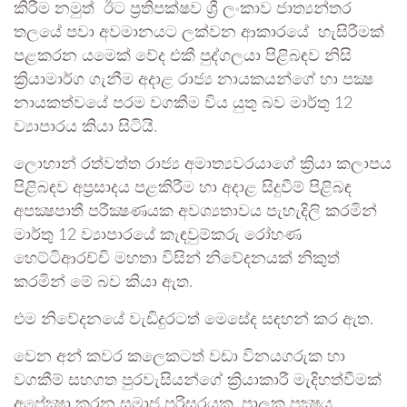
කිරීම නමුත් ඊට ප්‍රතිපක්ෂව ශ්‍රී ලංකාව ජාත්‍යන්තර
තලයේ පවා අවමානයට ලක්වන ආකාරයේ හැසිරීමක්
පළකරන යමෙක් වේද එකී පුද්ගලයා පිළිබඳව නිසි
ක්‍රියාමාර්ග ගැනීම අදාළ රාජ්‍ය නායකයන්ගේ හා පක්‍ෂ
නායකත්වයේ පරම වගකීම විය යුතු බව මාර්තු 12
ව්‍යාපාරය කියා සිටියි.
ලොහාන් රත්වත්ත රාජ්‍ය අමාත්‍යවරයාගේ ක්‍රියා කලාපය
පිළිබඳව අප්‍රසාදය පළකිරීම හා අදාළ සිදුවීම් පිළිබඳ
අපක්‍ෂපාතී පරීක්‍ෂණයක අවශ්‍යතාවය පැහැදිලි කරමින්
මාර්තු 12 ව්‍යාපාරයේ කැඳවුම්කරු රෝහණ
හෙට්ටිආරච්චි මහතා විසින් නිවේදනයක් නිකුත්
කරමින් මේ බව කියා ඇත.
එම නිවේදනයේ වැඩිදුරටත් මෙසේද සඳහන් කර ඇත.
වෙන අන් කවර කලෙකටත් වඩා විනයගරුක හා
වගකීම් සහගත පුරවැසියන්ගේ ක්‍රියාකාරී මැදිහත්වීමක්
අපේක්‍ෂා කරන සමාජ පරිසරයක, පාලක පක්‍ෂය