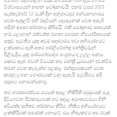
වන්නේ දේශපාලන පක්‍ෂ කිහිපයක් ඉතා දැඩි හා තිර
විශ්වාසයෙන් නඟන චෝදනාවයි. එනම් වසර 2021
සැප්තැම්බර් 12 වැනි දින අනුරාධපුර බන්ධනාගාරය
වෙත ඇතුල්වී එහි රැඳවියන් දෙදෙනෙක් වෙත අසැබි
බසින් අමතා තර්ජනය කිරීමයි. එකී චෝදනාව සත්‍යයක්
නම් ලොහාන් රත්වත්ත මහතා මහජන නියෝජිතයෙක්
සතුව පැවතිය යුතු අවම සදාචාරය පවා අභියෝගයට
ලක්කොට ඇති අතර පාර්ලිමේන්තු මන්ත්‍රීවරුන්
පිළිපැදිය යුතු මාර්ගෝපදේශ සංග්‍රහය ද උල්ලංඝනය
කොට ඇත. එවන් විටෙක තම මන්ත්‍රී ධූරයෙන් ඉවත්වීම
තමන් වෙත කැමැත්ත පළකළ ජන්දදායකයන් වෙත
කරනු ලබන ගෞරවයක් වනු ඇතැයි පැවසීමට අපි
පසුබට නොවන්නෙමු.
තම භාරකාරත්වය යටතේ අදාළ නීතිරීති සමුදායක් මැද
දිවිගෙවන සිරකරුවෙක් හට අදාළ අමාත්‍යවරයා ගිනි
අවියක්ද සහිතව තර්ජනය කිරීම, නීතිය අභියෝගයට
ලක්කිරීමක් පමණක් නොවේ. එය නිසැකවම අප රටක්