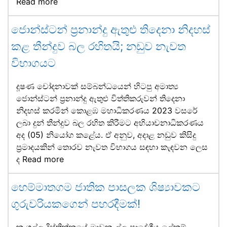
Read more
ජොන්ස්ටන් ප්‍රනාන්දු ඇතුළු තිදෙනා නිදහස්
කළ තීන්දුව බල රහිතයි; නඩුව නැවත
විභාගයට
දූෂණ චෝදනාවක් සම්බන්ධයෙන් හිටපු අමාත්‍ය
ජොන්ස්ටන් ප්‍රනාන්දු ඇතුළු විත්තිකරුවන් තිදෙනා
නිදහස් කරමින් කොළඹ මහාධිකරණය 2023 වසරේ
ලබා දුන් තීන්දුව බල රහිත කිරීමට අභියාචනාධිකරණය
අද (05) නියෝග කළේය. ඒ අනුව, අදාළ නඩුව කිසිදු
ප්‍රමාදයකින් තොරව නැවත විභාගය සඳහා කැඳවන ලෙස
ද
Read more
හෙම්මාතගම ජාතික පාසලක ශිෂ්‍යාවකට
ගුරුවරියකගෙන් පහරදීමක්!