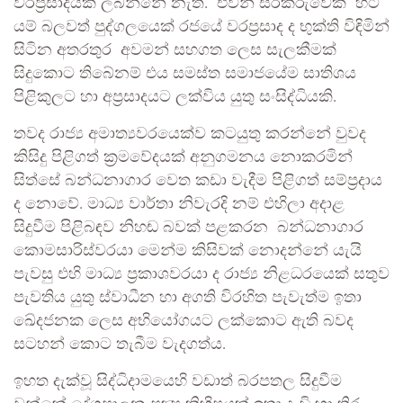
වරප්‍රසාදයක් ලබන්නේ නැත. එවන් සිරකරුවෙක් හට
යම් බලවත් පුද්ගලයෙක් රජයේ වරප්‍රසාද ද භුක්ති විඳිමින්
සිටින අතරතුර අවමන් සහගත ලෙස සැලකීමක්
සිදුකොට තිබේනම් එය සමස්ත සමාජයේම සාතිශය
පිළිකුලට හා අප්‍රසාදයට ලක්විය යුතු සංසිද්ධියකි.
තවද රාජ්‍ය අමාත්‍යවරයෙක්ව කටයුතු කරන්නේ වුවද
කිසිදු පිළිගත් ක්‍රමවේදයක් අනුගමනය නොකරමින්
සිත්සේ බන්ධනාගාර වෙත කඩා වැදීම පිළිගත් සම්ප්‍රදාය
ද නොවේ. මාධ්‍ය වාර්තා නිවැරදි නම් එහිලා අදාළ
සිදුවීම පිළිබඳව නිහඬ බවක් පළකරන බන්ධනාගාර
කොමසාරිස්වරයා මෙන්ම කිසිවක් නොදන්නේ යැයි
පැවසු එහි මාධ්‍ය ප්‍රකාශවරයා ද රාජ්‍ය නිළධරයෙක් සතුව
පැවතිය යුතු ස්වාධීන හා අගති විරහිත පැවැත්ම ඉතා
ඛේදජනක ලෙස අභියෝගයට ලක්කොට ඇති බවද
සටහන් කොට තැබීම වැදගත්ය.
ඉහත දැක්වූ සිද්ධිදාමයෙහි වඩාත් බරපතල සිදුවීම