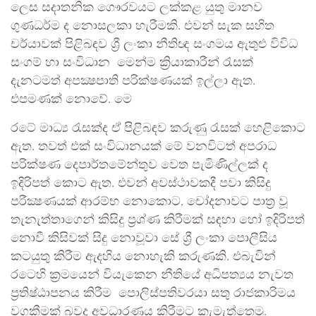
ලෙස සදාතනික ගෞරවයට ලක්කළ යුතු මානව
ගුණධර්ම ද නොසලකා හැරීමකි. එවන් සැක සහිත
චර්යාවක් පිළිබඳව ශ්‍රී ලංකා නීතිඥ සංගමය ඇතුළු විවිධ
සංගම් හා සංවිධාන මෙන්ම ක්‍රියාකාරීන් රැසක්
දැනටමත් අපක්‍ෂපාති පරික්ෂණයක් ඉල්ලා ඇත.
එපමණක් නොවේ. මෙ
රටේ මාධ්‍ය රැසක්ද ඒ පිළිබඳව කරුණු රැසක් හෙළිකොට
ඇත. තවත් එක් සංවිධානයක් මේ වනවිටත් අපරාධ
පරික්ෂණ දෙපාර්තමේන්තුව වෙත පැමිණිල්ලක් ද
ඉදිරිපත් කොට ඇත. එවන් අවස්ථාවකදී පවා කිසිදු
පරීක්‍ෂණයක් ආරම්භ නොකොට, චෝදනාවට පාත්‍ර වූ
තැනැත්තාගෙන් කිසිදු ප්‍රශ්ණ කිරීමක් සඳහා හෝ ඉදිරිපත්
නොවී කිසිවක් සිදු නොවූවා සේ ශ්‍රී ලංකා පොලීසිය
කටයුතු කිරීම ඇදහිය නොහැකි කරුණකි. එබැවින්
රටෙහි ක්‍රමයෙන් වියැකෙන නීතියේ අධිපත්‍යය නැවත
ප්‍රතිෂ්ඨාපනය කිරීම පොලිස්පතිවරයා සතු රාජකාරිමය
වගකීමක් බවද අවධාරණය කිරීමට කැමැත්තෙමු.