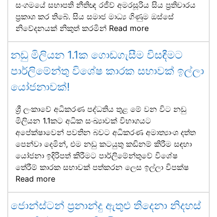
සංගමයේ සභාපති නීතිඥ රජීව් අමරසූරිය සිය ප්‍රතිචාරය
ප්‍රකාශ කර තිබේ. සිය සමාජ මාධ්‍ය ගිණුම ඔස්සේ
නිවේදනයක් නිකුත් කරමින්
Read more
නඩු මිලියන 1.1ක ගොඩගැසීම විසඳීමට
පාර්ලිමේන්තු විශේෂ කාරක සභාවක් ඉල්ලා
යෝජනාවක්!
ශ්‍රී ලංකාවේ අධිකරණ පද්ධතිය තුළ මේ වන විට නඩු
මිලියන 1.1කට අධික සංඛ්‍යාවක් විභාගයට
අපේක්ෂාවෙන් පවතින බවට අධිකරණ අමාත්‍යාංශ දත්ත
පෙන්වා දෙමින්, එම නඩු කටයුතු කඩිනම් කිරීම සඳහා
යෝජනා ඉදිරිපත් කිරීමට පාර්ලිමේන්තුවේ විශේෂ
තේරීම් කාරක සභාවක් පත්කරන ලෙස ඉල්ලා විපක්ෂ
Read more
ජොන්ස්ටන් ප්‍රනාන්දු ඇතුළු තිදෙනා නිදහස්