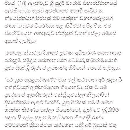
ඊයේ (18) අලුත්වැව ශ්‍රී සුදර් මා රාම විහාරස්ථානයේ
පැවති මාධ්‍ය හමුව අවස්ථාවේ ගොවි සංවිධාන
නියෝජිතයින් පිරිසක් එම භික්ෂූන් වහන්සේලාගේ
මාධ්‍ය හමුවට විරෝධය පළ කිරීමක් ද සිදු විය. එම
විරෝධයෙන් අනතුරුව භික්ෂූන් වහන්සේලා මෙසේ
අදහස් දැක්වූහ
.පොලොන්නරුව දිශාවේ ප්‍රධාන අධිකරණ සංඝනායක
පරාක්‍රම සමුද්‍රය සේනානායක බෝධිරුක්ඛාරාමාධිපති
පූජ්‍ය දඩුබැදි රුප්පේ උපනන්ද හිමියෝ මෙසේ පැවසූහ.
“පරාක්‍රම සමුද්‍රයේ බණ්ට් එක මුල් කරගෙන අර් බුදකාරී
තත්ත්වයක් ඇතිකරගෙන තියෙනවා. ඒක ට මේ
ප්‍රදේශයේ ඇමතිවරුන් මන්ත්‍රීතුමන්ලා නිලධාරින්
දිසාපතිතුමා ඇතුළු වගකිව යුතු පිරිසක් තමයි මේක
හදන්න තීරණය කරලා තියෙන්නේ. දැන් මේ ඉදිකිරීම්
සදහා සියල්ල සූදානම් කරගෙන තියෙද්දි රාජ්‍ය
මට්ටමෙන් ක්‍රියාත්මක කරගෙන යද්දී අර් බුදයක් මතු