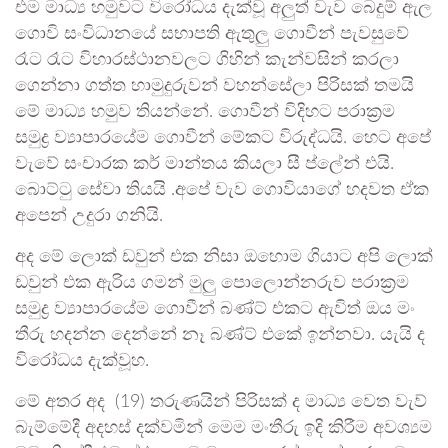
එම මාධ්‍ය හමුවට විරෝධය දැක්වූ අලුත් වැව බෙදුම් ඇල
ගොවි සංවිධානයේ සභාපති ඇතුලු ගොවීන් පැවසුවේ
රෑට රෑට විහාරස්ථානවලට ගිහින් කැන්වසින් කරලා
ගෙන්නා ගත්ත හාමුදුරුවන් වහන්සේලා පිරිසක් තමයි
මේ මාධ්‍ය හමුව තියන්නේ. ගොවීන් විදිහට පරාක්‍රම
සමුද්‍ර ව්‍යාපාරයේම ගොවීන් මේකට විරුද්ධයි. හෙට අපේ
වැවේ සංචාරක කර් මාන්තය කියලා සී ප්ලේන් එයි.
බොට්ටු සේවා තියයි .අපේ වැව ගොවියාගේ හදවත ඒක
අපෙන් උදුරා ගනියි.
අද මේ ලොක් ඩවුන් එක නිසා ඔහොම ගියාට අපි ලොක්
ඩවුන් එක ඇරිය ගමන් මුලු පොලොන්නරුව පරාක්‍රම
සමුද්‍ර ව්‍යාපාරයේම ගොවීන් බණ්ට් එකට ඇවිත් ඔය මං
තීරු හදන්න දෙන්නේ නෑ බණ්ට් එකේ ඉන්නවා. යැයි ද
විරෝධය දැක්වූහ.
මේ අතර අද (19) තරුණයින් පිරිසක් ද මාධ්‍ය වෙත වැව්
බැම්මේදී අදහස් දක්වමින් මෙම මංතීරු ඉදි කිරීම අවශ්‍යම