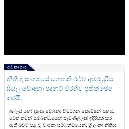
අවකාශය
නීතිඥ සංගමයේ සභාපති රජීව් අමරසූරිය
සියලු චෝදනා පදනම් විරහිව ප්‍රතික්ෂේප
කරයි.
අල්ලස් හෝ දූෂණ චෝදනා විමර්ශන කොමිෂන් සභාව
වෙත තමන් සම්බන්ධයෙන් පැමිණිල්ලක් ඉදිරිපත් කර
ඇති බවට පළ වූ වාර්තා සම්බන්ධයෙන්, ශ්‍රී ලංකා නීතිඥ