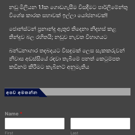
නඩු මිලියන 1.1ක ගොඩගැසීම විසඳීමට පාර්ලිමේන්තු
විශේෂ කාරක සභාවක් ඉල්ලා යෝජනාවක්!
ජොන්ස්ටන් ප්‍රනාන්දු ඇතුළු තිදෙනා නිදහස් කළ
තීන්දුව බල රහිතයි; නඩුව නැවත විභාගයට
බන්ධනාගාර තදබදයට විසඳුමක් ලෙස සැකකරුවන්
නිවාස අඩස්සියේ රඳවා තැබීමේ පනත් කෙටුම්පත
කඩිනම් කිරීමට කැබිනට් අනුමැතිය
අපව අමතන්න
Name
*
First
Last