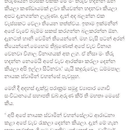
තරුණියන් පිරිසක් එක්ක මේ මං තීරුව හදන්න ඕන
කියලා කණ්ඩායමක් ලවා කියවන්න හදනවා කියලා
අපට දැනගන්න ලැබුණා. දැන් අද බලන්න එක
වැස්සකට වෙලා තියෙන තත්ත්වය. ඉතාම ඉක්මනින්
අපේ වැවේ බැම්ම සකස් කරගන්න බලකරන්න ඕන.
දැනටත් හානි වෙමින් තියෙන්නේ. මහ වැසි පටන් අරන්
තියෙන්නේ.මෙහෙම තිබුණොත් අපේ වැව විනාශ
වෙනවා විශාල විනාශයක් අත ලග. ඒ නිසා මං තීරු
හදන්න නෙමෙයි අපේ වැව ආරක්ෂා කරලා දෙන්න
කියලා අපි ඉල්ලා සිටිනවා.” යැයි කදුරුවෙල ධම්මපාල
නායක ස්වාමීන් වහන්සේ පැවසූහ.
මෙහි දී අදහස් දැක්වූ පරාක්‍රම සමුද්‍ර ව්‍යාපාර ගොවි
සංවිධානයේ සභාපති ඩබ්.අරුණ කීර් ති මහතා මෙසේ
කීය.
“ අපි අපේ නායක ස්වාමීන් වහන්සේලාට ආරාධනා
කළා අපේ වැව රැකලා දෙන්න කියලා. දැන් මේ ගැන