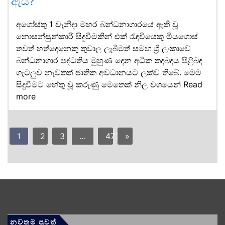
ඇයි?
අගෝස්තු 1 වැනිදා මහර බන්ධනාගාරයේ ඇති වූ
නොසන්සුන්කාරී සිදුවීමකින් එක් රැඳවියෙකු මියගොස්
තවත් හත්දෙනෙකු තුවාල ලැබීමත් සමඟ ශ්‍රී ලංකාවේ
බන්ධනාගාර පද්ධතිය මුහුණ දෙන අධික තදබදය පිළිබඳ
ගැටලුව නැවතත් ජාතික අවධානයට ලක්ව තිබේ. මෙම
සිදුවීමට හේතු වූ කරුණු මෙතෙක් නිල වශයෙන්
Read
more
1
2
3
…
473
»
නවතම පුවත්