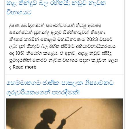
කළ තීන්දුව බල රහිතයි; නඩුව නැවත
විභාගයට
දූෂණ චෝදනාවක් සම්බන්ධයෙන් හිටපු අමාත්‍ය
ජොන්ස්ටන් ප්‍රනාන්දු ඇතුළු විත්තිකරුවන් තිදෙනා
නිදහස් කරමින් කොළඹ මහාධිකරණය 2023 වසරේ
ලබා දුන් තීන්දුව බල රහිත කිරීමට අභියාචනාධිකරණය
අද (05) නියෝග කළේය. ඒ අනුව, අදාළ නඩුව කිසිදු
ප්‍රමාදයකින් තොරව නැවත විභාගය සඳහා කැඳවන ලෙස
ද
Read more
හෙම්මාතගම ජාතික පාසලක ශිෂ්‍යාවකට
ගුරුවරියකගෙන් පහරදීමක්!