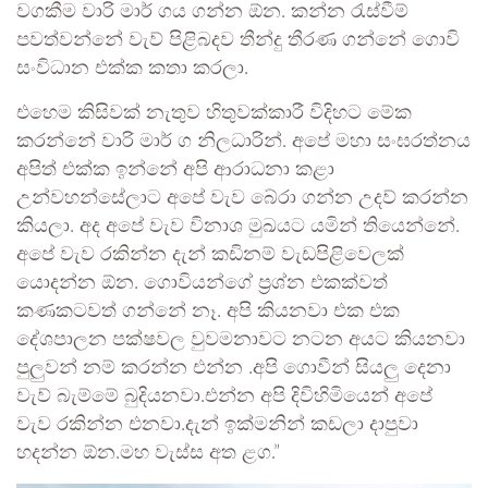
වගකීම වාරි මාර් ගය ගන්න ඕන. කන්න රැස්වීම්
පවත්වන්නේ වැව් පිළිබදව තීන්දු තීරණ ගන්නේ ගොවි
සංවිධාන එක්ක කතා කරලා.
එහෙම කිසිවක් නැතුව හිතුවක්කාරී විදිහට මේක
කරන්නේ වාරි මාර් ග නිලධාරින්. අපේ මහා සංඝරත්නය
අපිත් එක්ක ඉන්නේ අපි ආරාධනා කළා
උන්වහන්සේලාට අපේ වැව බේරා ගන්න උදව් කරන්න
කියලා. අද අපේ වැව විනාශ මුඛයට යමින් තියෙන්නේ.
අපේ වැව රකින්න දැන් කඩිනම් වැඩපිළිවෙලක්
යොදන්න ඕන. ගොවියන්ගේ ප්‍රශ්න එකක්වත්
කණකටවත් ගන්නේ නෑ. අපි කියනවා එක එක
දේශපාලන පක්ෂවල වුවමනාවට නටන අයට කියනවා
පුලුවන් නම් කරන්න එන්න .අපි ගොවීන් සියලු දෙනා
වැව් බැම්මේ බුදියනවා.එන්න අපි දිවිහිමියෙන් අපේ
වැව රකින්න එනවා.දැන් ඉක්මනින් කඩලා දාපුවා
හදන්න ඕන.මහ වැස්ස අත ළග.”