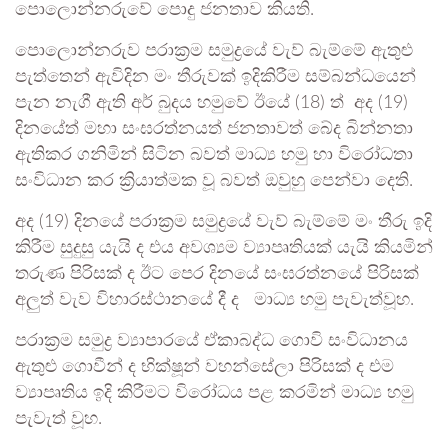
පොලොන්නරුවේ පොදු ජනතාව කියති.
පොලොන්නරුව පරාක්‍රම සමුද්‍රයේ වැව් බැම්මේ ඇතුළු
පැත්තෙන් ඇවිදින මං තීරුවක් ඉදිකිරීම සම්බන්ධයෙන්
පැන නැගී ඇති අර් බුදය හමුවේ ඊයේ (18) ත් අද (19)
දිනයේත් මහා සංඝරත්නයත් ජනතාවත් බේද බින්නතා
ඇතිකර ගනිමින් සිටින බවත් මාධ්‍ය හමු හා විරෝධතා
සංවිධාන කර ක්‍රියාත්මක වූ බවත් ඔවුහු පෙන්වා දෙති.
අද (19) දිනයේ පරාක්‍රම සමුද්‍රයේ වැව් බැම්මේ මං තීරු ඉදි
කිරීම සුදුසු යැයි ද එය අවශ්‍යම ව්‍යාපෘතියක් යැයි කියමින්
තරුණ පිරිසක් ද ඊට පෙර දිනයේ සංඝරත්නයේ පිරිසක්
අලුත් වැව විහාරස්ථානයේ දී ද මාධ්‍ය හමු පැවැත්වූහ.
පරාක්‍රම සමුද්‍ර ව්‍යාපාරයේ ඒකාබද්ධ ගොවි සංවිධානය
ඇතුළු ගොවීන් ද භික්ෂූන් වහන්සේලා පිරිසක් ද එම
ව්‍යාපෘතිය ඉදි කිරීමට විරෝධය පළ කරමින් මාධ්‍ය හමු
පැවැත් වූහ.