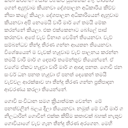
කතා කරන්න ගියාම වගකිව යුත්තෙක් නෑ. වාරිමාර්
ගෙන් ඇහුවාම කියනවා දේශපාලන අධිකාරිය කිව්ව
නිසා කළේ කියලා. දේශපාලන අධිකාරියෙන් ඇහුවාම
කියනවා අපි නෙමෙයි වාරි මාර් ගේ තමයි මේක
කරන්නේ කියලා. එක එක්කෙනාට බෝලේ පාස්
කරනවා. අපේ වැව විනාශ වෙමින් තියෙනවා. වැව්
සම්බන්ධව තීන්දු තීරණ ගන්න ආයතන තියෙනවා.
විශේෂයෙන් ම වැවක් හැදුවාම වැව් පාලනය කරන්න
තමයි වාරි මාර් ග දෙපාර් තමේන්තුව තියෙන්නේ. ඒ
වගේම ඒකට හැදුවා වාරි මාර් ග ආඥා පනත. ගොවි ජන
සංවර් ධන පනත හැදුවා ඒ පනත් දෙකෙන් තමයි
වැව්වල ආරක්ෂාව හා තීන්දු තීරණ ගන්න ප්‍රතිපාදන
ආවරණය කරලා තියෙන්නේ.
ගොවි සංවිධාන සමග ක්‍රියාත්මක වෙන්න මේ
පනත්වලින් බලය දීලා තියෙනවා. නමුත් මේ වාරි මාර් ග
නිලධාරින් ගොවීන් එක්ක කිසිම කතාවක් බහක් නැතුව
ගොවියාගේ වැව ගැන තීන්දු තීරණ අරගෙන. මෙහි