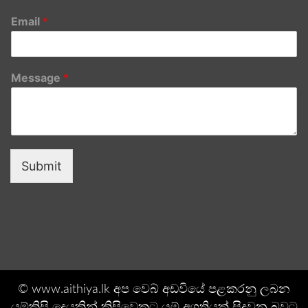
Email
*
Message
*
Submit
© www.aithiya.lk අප වෙබ් අඩවියේ පළකරනු ලබන
යම්කිසි දෙයකින් කිසිවෙකුට යම් අගතියක් සිදුවන බවට