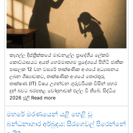
කෑගල්ල දිස්ත්‍රික්කයේ මාවනැල්ල ප්‍රාදේශීය ලේකම්
කොට්ඨාසයට අයත් හෙම්මාතගම ප්‍රදේශයේ පිහිටි ජාතික
පාසලක 12 වන වසරේ තාක්ෂණික අංශයේ අධ්‍යාපනය
ලබන ශිෂ්‍යාවකට, තාක්ෂණික අංශයේ තොරතුරු
තාක්ෂණ (IT) විෂය උගන්වන ගුරුවරියක විසින් පහර
දුන් බවට බරපතළ චෝදනාවක් එල්ල වී තිබේ. සිද්ධිය
2026 ජූලි
Read more
මහරේ මරණයෙන් යළි හෙළි වූ
බන්ධනාගාර අර්බුදය: සිරගෙවල් පිරෙන්නේ