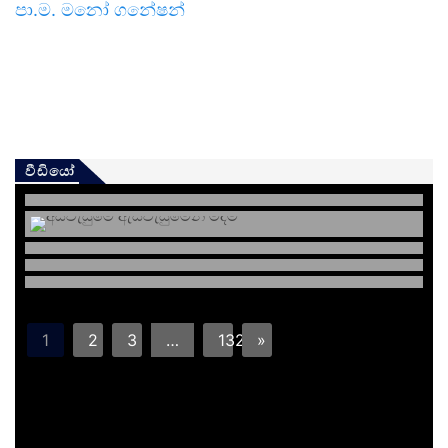
පා.ම. මනෝ ගනේෂන්
වීඩියෝ
1
2
3
…
132
»