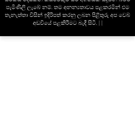
පැමිණිලි ලැබේ නම්. තම අනන්‍යතාවය පළකරමින් එම
තැනැත්තා විසින් ඉදිරිපත් කරනු ලබන පිළිතුරු අප වෙබ්
අඩවියේ පළකිරීමට බැදී සිටී. | |