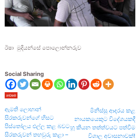
ඊෂා මුදියන්සේ පොලොන්නරුව
Social Sharing
නවතම
ඇමති ලොහාන්
මිනිස්සු ආදරය කළ
සිරකරුවන්ගේ හිසට
නායකයෙකුට විදේශයකදී
පිස්තෝලය එල්ල කළ බවට
හූ කියන තත්ත්වයට පත්වීම
සිරකරුවන් තහවුරු කළා –
විශාල අවාසනාවක්!