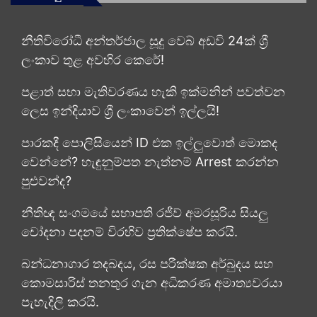
නීතිවිරෝධී අන්තර්ජාල සූදු වෙබ් අඩවි 24ක් ශ්‍රී
ලංකාව තුළ අවහිර කෙරේ!
පළාත් සභා මැතිවරණය හැකි ඉක්මනින් පවත්වන
ලෙස ඉන්දියාව ශ්‍රී ලංකාවෙන් ඉල්ලයි!
පාරකදී පොලිසියෙන් ID එක ඉල්ලුවොත් මොකද
වෙන්නේ? හැඳුනුම්පත නැත්නම් Arrest කරන්න
පුළුවන්ද?
නීතිඥ සංගමයේ සභාපති රජීව් අමරසූරිය සියලු
චෝදනා පදනම් විරහිව ප්‍රතික්ෂේප කරයි.
බන්ධනාගාර තදබදය, රස පරීක්ෂක අර්බුදය සහ
කොමසාරිස් තනතුර ගැන අධිකරණ අමාත්‍යවරයා
පැහැදිලි කරයි.