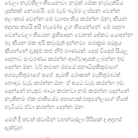
වෙලා නැවතිලා තියෙනවා. නමුත් මේක නැවැත්විය
යුත්තක් නෙමෙයි. මේ වැව් බැම්ම ලස්සන වෙන්න
අලංකාර වෙන්න මේ ව්‍යාපෘ තිය කරන්න ඕනෑ කියන
අදහස තමයි අපි හැමෝම ළග තියෙන්නේ. මේ සදහා
වෙන්වෙලා තියෙන ප්‍රතිපාදන වෙනත් දේකට යොදන්න
බෑ කියන එක අපි කවුරුත් දන්නවා. පරාක්‍රම සමුද්‍රය
කියන්නේ දැකුම් කළු නිර් මාණයක්. දෙස් විදෙස් සියලු
දෙනාට සංචරණය කරන්න ආශ්වාදයක් ලබන්න ඉඩ
දෙන්න ඕන. වර් තමාන රජයේ ජනාධිපතිතුමාගේ
අගමැතිතුමාගේ අපේ ඇමති රොෂාන් මැතිතුමාටත්
හොදට වැඩ කරන්න ඕන. ඒ අයට වැඩ කරන්න ඉඩ
දෙන්නේ නැතුව බාධා කරනවා නම් කරන්න දෙන්නේ
නැතිනම් ඒක ජාතියේම අභාග්‍යක්.එතුමන්ලාගේ හිතේ
හැටියට ඒවා කරන්න දෙන්න ඕන.
මෙහි දී තවත් ස්වාමීන් වහන්සේලා පිරිසක් ද අදහස්
දැක්වූහ.