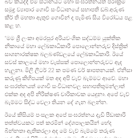
බව කියද්දී එම ස්ථානයට මහා සංඝරත්නයත් පරාක්‍රම
සමුද්‍ර ව්‍යාපාර ගොවි සංවිධානයේ සභාපති ඩබ්.අරුණ
කීර් ති මහතා ඇතුළු ගොවීන් ද පැමිණ සිය විරෝධය පළ
කළ හ.
“මම ශ්‍රී ලංකා අමරපුර අරියවංශික සද්ධම්ම යුක්තික
නිකායේ මහා ලේඛකාධිකාරී පොලොන්නරුව දිස්ත්‍රික්
සාශනාරක්ෂක බලබණ්ඩලයේ ලේඛකාධිකාරි. ඊයේ
සවස් කාලයේ මහා වැස්සක් පොලොන්නරුවට ඇද
හැලුනා. මිලි ලීටර් 22 ක පමණ වර් ෂාපතනයක්. ඒනිසා
කරුණු කිහිපයක් මත අද අපි වැව් බැම්මට ආවේ. මහා
සංඝරත්නයත් ගොවි සංවිධානවල සභාපතිතුමන්ලාත්
එක්ක අද අපි නිරීක්ෂණ චාරිකාවක යෙදුනා. අපේ වැව්
බැම්මට සිද්ධ වෙලා තියන දේ ගැන බලන්න.
ඊයේ කිසියම් පංසලක අපේ සංඝරත්නය දැඩි පීඩාකාරි
තත්ත්වයකට පත් කරමින් දේශපාලකයින් භේද
බින්නතා ඇතිකරලා අද මේ වැව් බැම්මේ තරුණ