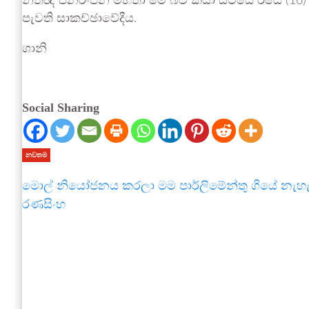
නීතිඥ ජනරංජන මහතා මේ බව කියා සිටියේ ඊයේ (16) ද
පැවති සාකච්ඡාවේදීය.
ශානි
Social Sharing
නවතම
මොල් නියෝජනය කරලා මම පාර්ලිමේන්තු ගියේ නැහැ 
රණසිංහ