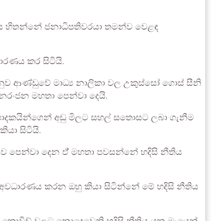
 අය හිතන්නේ ජනාධිපතිවරයා තමන්ව වෙළඳ
ාරණය කර සිටියි.
අනුව ආණ්ඩුවේ මාධ්‍ය නාලිකා වල උකුස්සෝ ගොස් සීනි
 ජනරංජන මහතා පෙන්වා දෙයි.
්පාදකයින්ගෙන් අඩු මිලට සහල් සතොසට ලබා ගැනීම
යා සිටියි.
බව පෙන්වා දෙන ඒ් මහතා පවසන්නේ හදිසි නීතිය
ද අවධාරණය කරන ඔහු කියා සිටින්නේ මේ හදිසි නීතිය