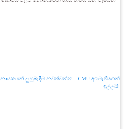
ිබු කොවිඩ් වලට නොදෙවෙනි හදිසි නීතිය යන මැයෙන්
මිති නායකයන් ලුහුබැඳීම නවත්වන්න – CMU අගමැතිගෙන්
ඉල්ලයි!