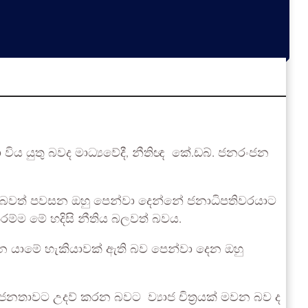
 විය යුතු බවද මාධ්‍යවේදී, නීතිඥ කේ.ඩබ්. ජනරංජන
 වන බවත් පවසන ඔහු පෙන්වා දෙන්නේ ජනාධිපතිවරයාට
තරම්ම මේ හදිසි නීතිය බලවත් බවය.
ෙන යාමේ හැකියාවක් ඇති බව පෙන්වා දෙන ඔහු
 ජනතාවට උදව් කරන බවට ව්‍යාජ චිත්‍රයක් මවන බව ද