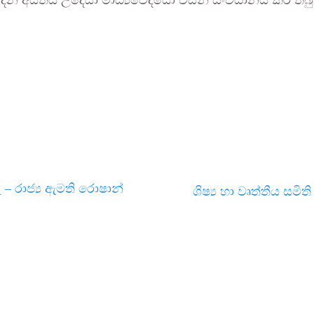
ින අයිතිය උදෙසා මාධ්‍යවේදියෝ විසින් සංවිධානය කර ත
– රාජ්‍ය ඇමති රොෂාන්
ශිෂ්‍ය හා වෘත්තීය ස