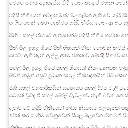
මෙයට සමාජ අනුමැතිය හිමි වෙන බවද ඒ මහතා පෙන්ව
හදිසි නීතියෙන් අවදානමක්/ බලපෑමක් ඇති වේ යැයි
මාෆියාවෙන් බේරා ගැනීමට හදිසි නීතිය ගෙන ආ බව ඔහ
සීනී / සහල් හිඟයට ඇත්තෙන්ම හදිසි නීතිය භාවිතා 
සීනි මිල ඉහළ ගියේ සිනී හිඟයක් නිසා නොවන නමුත් ආ
සඟවා ඇති තැන් ඇල්ලු අතර ජනතාව මෙහිදි සිතුවේ සඟ
සහල් මිල ඉහළ ගියේ සහල් හිඟයක් නිසා නොවන නමුත්
බවත් නමුත් පසුව ප්‍රධාන සහල් නිෂ්පාදකයින් ඊට එක
එකී සහල් ව්‍යාපාරිකයින් සතොසට සහල් දීමට මැලි ව
යටතේ වුවද ඒ් සහල් මෝල් වැටලුවේ නැති බවත් ගොස්
දැනට මේ හදිසි නීතියෙන් මාධ්‍ය නිදහසට බලපෑමක් ම
ඉවත් කර ගැනීම වෙනුවෙන් සියලු බලවේග ඒකරාශි විය