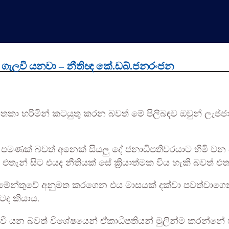
ඩුව ගැලවී යනවා – නීතිඥ කේ.ඩබ්.ජනරංජන
තකා හරිමින් කටයුතු කරන බවත් මේ පිලිබඳව ඔවුන් ලැජ්ජා
 යාමට පමණක් බවත් අනෙක් සියලු දේ ජනාධිපතිවරයාට හිමි
 එතැන් සිට එයද නීතියක් සේ ක්‍රියාත්මක විය හැකි බවත් එ
ර්ලිමේන්තුවේ අනුමත කරගෙන එය මාසයක් දක්වා පවත්වාග
ටද කියාය.
ගැලවී යන බවත් විශේෂයෙන් ඒකාධිපතියන් මුලින්ම කරන්නේ