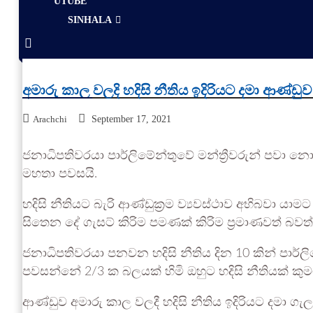
UTUBE
SINHALA
අමාරු කාල වලදි හදිසි නීතිය ඉදිරියට දමා ආණ්
Arachchi
September 17, 2021
ජනාධිපතිවරයා පාර්ලිමේන්තුවේ මන්ත්‍රීවරුන් පවා නො
මහතා පවසයි.
හදිසි නීතියට බැරි ආණ්ඩුක්‍රම ව්‍යවස්ථාව අභිබවා
සිතෙන දේ ගැසට් කිරිම පමණක් කිරිම ප්‍රමාණවත් බවත්
ජනාධිපතිවරයා පනවන හදිසි නීතිය දින 10 කින් පා
පවසන්නේ 2/3 ක බලයක් හිමි ඔහුට හදිසි නීතියක් කුම
ආණ්ඩුව අමාරු කාල වලදී හදිසි නීතිය ඉදිරියට දමා 