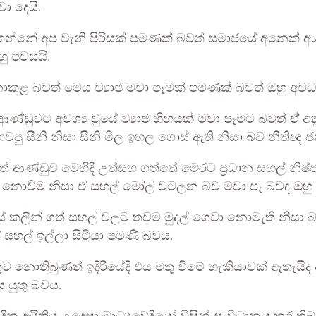
ා දෙයි.
 සිතන්නේ අප වැනි පිරිසක් පමණක් බවත් සමාජයේ අනෙක්
ු පවසයි.
නොකළ බවත් මෙය ව්‍යාජ මවා පෑමක් පමණක් බවත් ඔහු අවධ
ණ්ඩුවට අවශ්‍ය වුයේ ව්‍යාජ හිඟයක් මවා පෑමට බවත් ඒ් 
වපු සීනි නිසා සීනි මිල ඉහල ගොස් ඇති නිසා බව නීතිඥ
 ආණ්ඩුව මෙහිදි උත්සහ ගත්තේ මෙරට ප්‍රධාන සහල් නිෂ
ඟ නොවීම නිසා ඒ සහල් මෝල් වටලන බව මවා පෑ බවද ඔහු කි
ුයේ කලින් ගත් සහල් වලට තවම මුදල් ගෙවා නොමැති නිසා 
 සහල් ඉල්ලා සිටියා පමණි බවය.
තුව නොතිබුණත් ඉදිරියේදි එය මතු වීමේ හැකියාවක් ඇතැයි
 යුතු බවය.