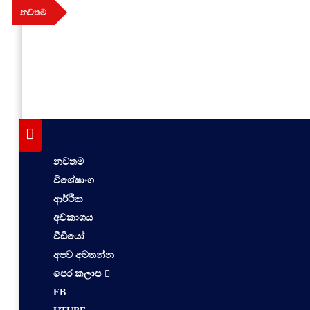
Skip
නවතම
to
content
aithiya
Human Rights News
නවතම
විශේෂාංග
ආර්ථික
අවකාශය
වීඩියෝ
අපව අමතන්න
පෙර කලාප
FB