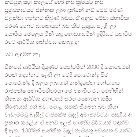
කටයුතු කළ කාලයේ හෝ නිසි ක්‍රමයට නිසි
ප්‍රමුඛතාවයට එන්නත ලබා දුන්නේ නම් මෙම මරණ
වළක්වා ගන්නට තිබුණ බවය. ඒ අනුව මේවා ස්භාවික
මරණ නොව ඝාතනයන් බව කිව යුතුය. ෂැංග්‍රී-ලා
සොමිය මෙලෙස මිනී කඳු ගොඩගසමින් ඉදිරියට යනවිට
රටේ ආර්ථික තත්ත්වය කෙබඳු ද?
යට ඇඳුමත් නෑ..
චීනයේ ආර්ථික දියුණුව පෙන්වමින් 2030 දී සෞභ්‍යමත්
රටක් හදන්නට ෂැංග්‍රී-ලා වේදී පොරොන්දු පිට
පොරොන්දු දී බලය ලබාගත් නන්දසේන ගෝඨාභය
රාජපක්ෂ ජනාධිපතිවරයා මේ වනවිට රට ගෙනිහින්
තිබෙන ආර්ථික අගාධයේ තරම පෙනවන කදිම
තීරණයක් ගත් බව, මොළ සතක් තිබෙන බව කියා
වැඩැම්මවූ බැසිල් රාජපක්ෂ මුදල් අමාත්‍යවරයා පසුගිය දා
ප්‍රකාශ කළේය. ඒ අනුව අලුත් භාණ්ඩ වර්ගයක් හඳුන්වා
දී ඇත. ‘100%ක් ආන්තික මුදල් තැම්පතු අවශ්‍යතාවයන්ට