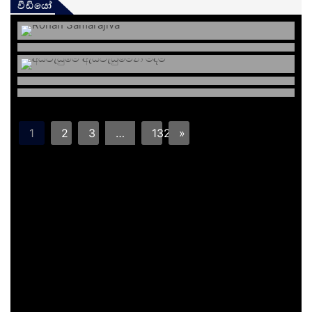
වීඩියෝ
1
2
3
…
132
»