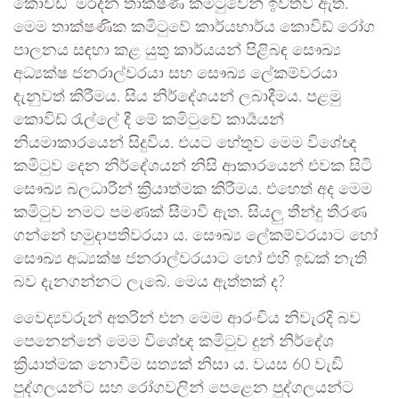
කොවිඩ් මර්දන තාක්ෂණ කමිටුවෙන් ඉවත්වී ඇත.
මෙම තාක්ෂණික කමිටුවේ කාර්යභාර්ය කොවිඩ් රෝග
පාලනය සඳහා කළ යුතු කාර්යයන් පිළිබඳ සෞඛ්‍ය
අධ්‍යක්ෂ ජනරාල්වරයා සහ සෞඛ්‍ය ලේකම්වරයා
දැනුවත් කිරීමය. සිය නිර්දේශයන් ලබාදීමය. පළමු
කොවිඩ් රැල්ලේ දී මේ කමිටුවේ කාර්‍යයන්
නියමාකාරයෙන් සිදුවිය. එයට හේතුව මෙම විශේඥ
කමිටුව දෙන නිර්දේශයන් නිසි ආකාරයෙන් එවක සිටි
සෞඛ්‍ය බලධාරීන් ක්‍රියාත්මක කිරීමය. එහෙත් අද මෙම
කමිටුව නමට පමණක් සීමාවී ඇත. සියලු තීන්දු තීරණ
ගන්නේ හමුදාපතිවරයා ය. සෞඛ්‍ය ලේකම්වරයාට හෝ
සෞඛ්‍ය අධ්‍යක්ෂ ජනරාල්වරයාට හෝ එහි ඉඩක් නැති
බව දැනගන්නට ලැබේ. මෙය ඇත්තක් ද?
වෛද්‍යවරුන් අතරින් එන මෙම ආරංචිය නිවැරදි බව
පෙනෙන්නේ මෙම විශේඥ කමිටුව දුන් නිර්දේශ
ක්‍රියාත්මක නොවීම සත්‍යක් නිසා ය. වයස 60 වැඩි
පුද්ගලයන්ට සහ රෝගවලින් පෙළෙන පුද්ගලයන්ට