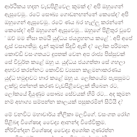
ආර්ථිකය හදන වැඩපිළිවෙල කුමක් ද? අපි ඔහුගෙන්
ඇසුවෙමු.. රටේ සෞඛ්‍ය ගොඩනඟන්නේ කෙසේද? අපි
ඔහුගෙන් ඇසුවෙමු.. රටේ ණය බර හෑල්ලු කරන්නේ
කෙසේද? අපි ඔහුගෙන් ඇසුවෙමු… ඔහුගේ පිළිතුර වූවේ
‘ ඔව් මම නිසා තමයි යුද්ධය ජයග්‍රහනය කළේ ‘. අපි අපේ
දෑස් වසාගතිමු. දැන් කුමක් සිදුවී ඇති ද? ලෝක පරිමාන
කොව්ඩි වසංගතයට දූපතක් වෙන අප රාජ්‍ය පිස්සුවක්
සේ විවුර්ත කළේ ඔහු ය. යුද්ධය ජයගත්තා සේ ගහලා
අහවර කරන්නට කොවිඩ් ව්‍යසන කළමනාකරණය
යුද්ධ හමුදාවට භාර කළේ ඔහු ය. ලෝකයේම පැසසුමට
ලක්වූ එන්නත් කරණ වැඩපිළිවෙලක් තිබෙන රට,
ලෝකයේ දියුණුම සෞඛ්‍ය සේවයක් හිමි රට,.. අද කුමන
නම් අභාග්‍ය සම්පන්න කාලයක් පසුකරමින් සිටියි ද?
මේ වනවිට මහාචාර්ය නීලිකා මලවිගේ, වසංගත රෝග
පිළිබඳ විශේෂඥ වෛද්‍ය ආනන්ද විජේවික්‍රම,
නිර්වින්දන විශේෂඥ වෛද්‍ය අශෝක ගුණරත්න