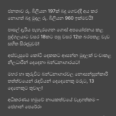
ජනතාව රු. බිලියන 197ක් බදු ගෙවද්දී අය කර
නොගත් බදු මුදල රු. බිලියන 960 ඉක්මවයි!
පාසල් දැරිය පැහැරගෙන ගොස් අපයෝජනය කළ
පුද්ගලයාට වසර 18කට පසු වසර 12ක බරපතළ වැඩ
සහිත සිරදඬුවම්!
අස්වැසුමේ කෝටි දෙකකට ආසන්න මුදලක් වංචාකළ
නිලධාරීන් දෙදෙනා බන්ධනාගාරයට!
මහර හා කුරුවිට බන්ධනාගාරවල නොසන්සුන්කාරී
තත්ත්වයෙන් රැඳවියන් දෙදෙනෙකු මරුට, 13
දෙනෙකුට තුවාල!
අධිකරණය හමුවේ නායකත්වයේ වැදගත්කම –
ජෙහාන් පෙරේරා