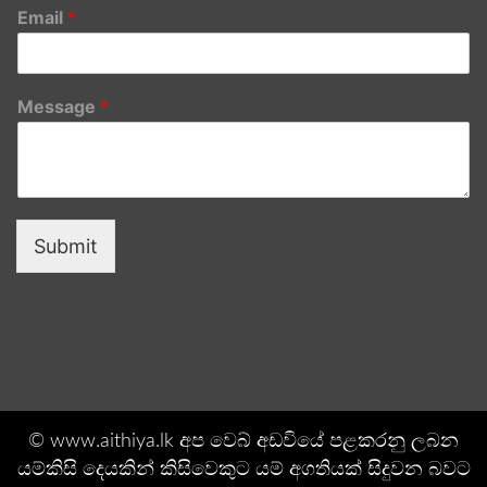
Email
*
Message
*
Submit
© www.aithiya.lk අප වෙබ් අඩවියේ පළකරනු ලබන
යම්කිසි දෙයකින් කිසිවෙකුට යම් අගතියක් සිදුවන බවට