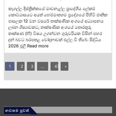
කෑගල්ල දිස්ත්‍රික්කයේ මාවනැල්ල ප්‍රාදේශීය ලේකම්
කොට්ඨාසයට අයත් හෙම්මාතගම ප්‍රදේශයේ පිහිටි ජාතික
පාසලක 12 වන වසරේ තාක්ෂණික අංශයේ අධ්‍යාපනය
ලබන ශිෂ්‍යාවකට, තාක්ෂණික අංශයේ තොරතුරු
තාක්ෂණ (IT) විෂය උගන්වන ගුරුවරියක විසින් පහර
දුන් බවට බරපතළ චෝදනාවක් එල්ල වී තිබේ. සිද්ධිය
2026 ජූලි
Read more
1
2
3
…
473
»
නවතම පුවත්