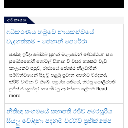
අවකාශය
අධිකරණය හමුවේ නායකත්වයේ
වැදගත්කම - ජෙහාන් පෙරේරා
පාස්කු ඉරිදා බෝම්බ ප්‍රහාර මාලාවෙන් දේවස්ථාන සහ
සුඛෝපභෝගී හෝටල් විනාශ වී වසර හතකට වැඩි
කාලයකට පසුව, රාජ්‍යයේ ජ්‍යෙෂ්ඨ නිලධාරීන්
සම්බන්ධයෙන් සිදු වූ පළමු ප්‍රධාන අපරාධ වරදකරු
කිරීම් වාර්තා වී තිබේ. පසුගිය සතියේ, හිටපු පොලිස්පති
පූජිත් ජයසුන්දර සහ හිටපු ආරක්ෂක ලේකම්
Read
more
නීතිඥ සංගමයේ සභාපති රජීව් අමරසූරිය
සියලු චෝදනා පදනම් විරහිව ප්‍රතික්ෂේප