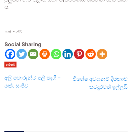
පුලුවන් නම් පළාත් සභා මැතිවරණය තියන්න යැයි කියා
ය..
කේ. සංජීව
Social Sharing
නවතම
අලි හොරුන්ට අලි තෑගී –
විශේෂ අවදානම් දීමනාව
කේ. සංජීව
තවදුරටත් ඉල්ලයි