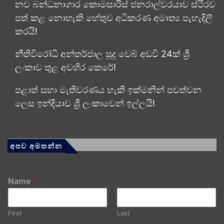
නව බන්ධනාගාර කොමසාරිස් ජනරාල්වරයාව ස්ථිරව
පත් කළ නොහැකි හේතුව අධිකරණ අමාත්‍ය පැහැදිලි
කරයි!
නීතිවිරෝධී අන්තර්ජාල සූදු වෙබ් අඩවි 24ක් ශ්‍රී
ලංකාව තුළ අවහිර කෙරේ!
පළාත් සභා මැතිවරණය හැකි ඉක්මනින් පවත්වන
ලෙස ඉන්දියාව ශ්‍රී ලංකාවෙන් ඉල්ලයි!
අපව අමතන්න
Name
*
First
Last