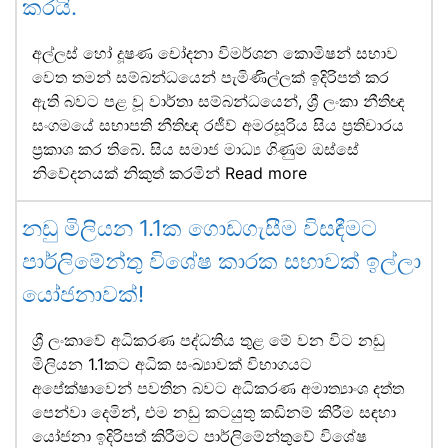
කරයි.
අල්ලස් හෝ දූෂණ චෝදනා විමර්ශන කොමිෂන් සභාව
වෙත තමන් සම්බන්ධයෙන් පැමිණිල්ලක් ඉදිරිපත් කර
ඇති බවට පළ වූ වාර්තා සම්බන්ධයෙන්, ශ්‍රී ලංකා නීතිඥ
සංගමයේ සභාපති නීතිඥ රජීව් අමරසූරිය සිය ප්‍රතිචාරය
ප්‍රකාශ කර තිබේ. සිය සමාජ මාධ්‍ය ගිණුම ඔස්සේ
නිවේදනයක් නිකුත් කරමින්
Read more
නඩු මිලියන 1.1ක ගොඩගැසීම විසඳීමට
පාර්ලිමේන්තු විශේෂ කාරක සභාවක් ඉල්ලා
යෝජනාවක්!
ශ්‍රී ලංකාවේ අධිකරණ පද්ධතිය තුළ මේ වන විට නඩු
මිලියන 1.1කට අධික සංඛ්‍යාවක් විභාගයට
අපේක්ෂාවෙන් පවතින බවට අධිකරණ අමාත්‍යාංශ දත්ත
පෙන්වා දෙමින්, එම නඩු කටයුතු කඩිනම් කිරීම සඳහා
යෝජනා ඉදිරිපත් කිරීමට පාර්ලිමේන්තුවේ විශේෂ