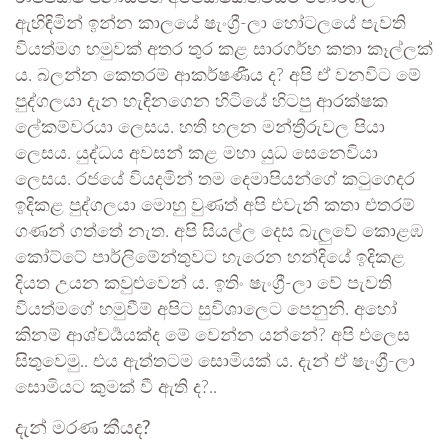
ඇහිඳිමින් ඉන්න කාලයේ ෂැංග්‍රී-ලා හෝටලයේ පැවති
වියත්මග හමුවක් අතර තුර කළ සාරගර්භ කතා කෑල්ලක්
ය. බලන්න කෙතරම් ආකර්ෂණීය ද? අපි ඒ වනවිට මේ
පුද්ගලයා දැන හැඳිනගෙන හිටියේ හිටපු ආරක්ෂක
ලේකම්වරයා ලෙසය. හති හලන මන්ත්‍රීරුවල පියා
ලෙසය. යුද්ධය අවසන් කළ මහා යුධ සෙනෙවියා
ලෙසය. රජයේ වියදමින් තම දෙමාපියන්ගේ කටුගෙදර
ඉදිකළ පුද්ගලයා මොහු වුණත් අපි එවැනි කතා එතරම්
ගණන් ගත්තේ නැත. අපි සියල්ල දෙස බැලුවේ කොළඹ
කෝට්ටේ පාර්ලිමේන්තුවට හැරෙන හන්දියේ ඉදිකළ
දියත උයන කවුළුවෙන් ය. ඉතිං ෂැංග්‍රී-ලා වේ පැවති
වියත්මගේ හමුවීම් අපිට සුවිශාලෙට පෙනුනි. අහෝ
කිනම් ආශ්චර්‍යයක්ද මේ වෙන්න යන්නේ? අපි එලෙස
සිතුවෙමු.. එය ඇත්තටම සොමියක් ය. දැන් ඒ ෂැංග්‍රී-ලා
සොමියට කුමක් වී ඇති ද?..
දැන් මරණ කීයද?