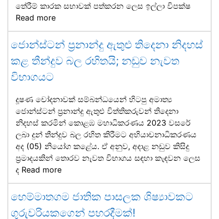
තේරීම් කාරක සභාවක් පත්කරන ලෙස ඉල්ලා විපක්ෂ
Read more
ජොන්ස්ටන් ප්‍රනාන්දු ඇතුළු තිදෙනා නිදහස්
කළ තීන්දුව බල රහිතයි; නඩුව නැවත
විභාගයට
දූෂණ චෝදනාවක් සම්බන්ධයෙන් හිටපු අමාත්‍ය
ජොන්ස්ටන් ප්‍රනාන්දු ඇතුළු විත්තිකරුවන් තිදෙනා
නිදහස් කරමින් කොළඹ මහාධිකරණය 2023 වසරේ
ලබා දුන් තීන්දුව බල රහිත කිරීමට අභියාචනාධිකරණය
අද (05) නියෝග කළේය. ඒ අනුව, අදාළ නඩුව කිසිදු
ප්‍රමාදයකින් තොරව නැවත විභාගය සඳහා කැඳවන ලෙස
ද
Read more
හෙම්මාතගම ජාතික පාසලක ශිෂ්‍යාවකට
ගුරුවරියකගෙන් පහරදීමක්!