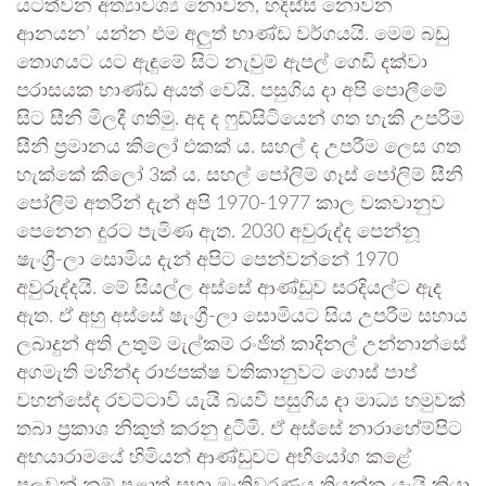
යටත්වන අත්‍යාවශ්‍ය නොවන, හදිස්සි නොවන
ආනයන’ යන්න එම අලුත් භාණ්ඩ වර්ගයයි. මෙම බඩු
තොගයට යට ඇඳුමේ සිට නැවුම් ඇපල් ගෙඩි දක්වා
පරාසයක භාණ්ඩ අයත් වෙයි. පසුගිය දා අපි පොලීමේ
සිට සීනි මිලදී ගතිමු. අද ද ෆුඩ්සිටියෙන් ගත හැකි උපරිම
සීනි ප්‍රමානය කිලෝ එකක් ය. සහල් ද උපරීම ලෙස ගත
හැක්කේ කිලෝ 3ක් ය. සහල් පෝලිම් ගෑස් පෝලිම් සීනි
පෝලිම් අතරින් දැන් අපි 1970-1977 කාල වකවානුව
පෙනෙන දුරට පැමිණ ඇත. 2030 අවුරුද්ද පෙන්නූ
ෂැංග්‍රී-ලා සොමිය දැන් අපිට පෙන්වන්නේ 1970
අවුරුද්දයි. මේ සියල්ල අස්සේ ආණ්ඩුව සරදියල්ට ඇද
ඇත. ඒ අහු අස්සේ ෂැංග්‍රී-ලා සොමියට සිය උපරීම සහාය
ලබාදුන් අති උතුම් මැල්කම් රංජිත් කාදිනල් උන්නාන්සේ
අගමැති මහින්ද රාජපක්ෂ වතිකානුවට ගොස් පාප්
වහන්සේද රවට්ටාවි‍ යැයි බයවී පසුගිය දා මාධ්‍ය හමුවක්
තබා ප්‍රකාශ නිකුත් කරනු දුටිමි. ඒ අස්සේ නාරාහේම්පිට
අභයාරාමයේ හිමියන් ආණ්ඩුවට අභියෝග කළේ