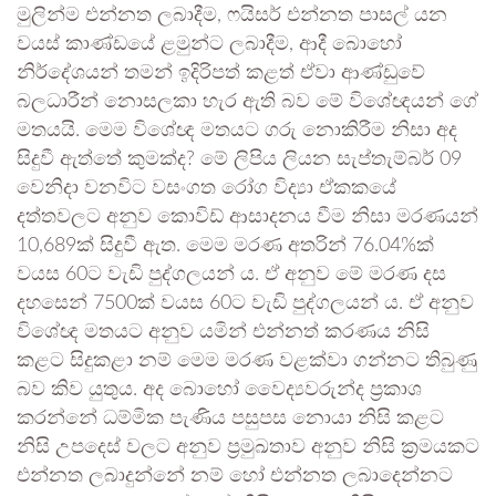
මුලින්ම එන්නත ලබාදීම, ෆයිසර් එන්නත පාසල් යන
වයස් කාණ්ඩයේ ළමුන්ට ලබාදීම, ආදී බොහෝ
නිර්දේශයන් තමන් ඉදිරිපත් කළත් ඒවා ආණ්ඩුවේ
බලධාරීන් නොසලකා හැර ඇති බව මේ විශේඥයන් ගේ
මතයයි. මෙම විශේඥ මතයට ගරු නොකිරීම නිසා අද
සිදුවී ඇත්තේ කුමක්ද? මේ ලිපිය ලියන සැප්තැම්බර් 09
වෙනිදා වනවිට වසංගත රෝග විද්‍යා ඒකකයේ
දත්තවලට අනුව කොවිඩ් ආසාදනය වීම නිසා මරණයන්
10,689ක් සිදුවී ඇත. මෙම මරණ අතරින් 76.04%ක්
වයස 60ට වැඩි පුද්ගලයන් ය. ඒ අනුව මේ මරණ දස
දහසෙන් 7500ක් වයස 60ට වැඩි පුද්ගලයන් ය. ඒ අනුව
විශේඥ මතයට අනුව යමින් එන්නත් කරණය නිසි
කළට සිදුකළා නම් මෙම මරණ වළක්වා ගන්නට තිබුණු
බව කිව යුතුය. අද බොහෝ වෛද්‍යවරුන්ද ප්‍රකාශ
කරන්නේ ධම්මික පැණිය පසුපස නොයා නිසි කළට
නිසි උපදෙස් වලට අනුව ප්‍රමුඛතාව අනුව නිසි ක්‍රමයකට
එන්නත ලබාදුන්නේ නම් හෝ එන්නත ලබාදෙන්නට