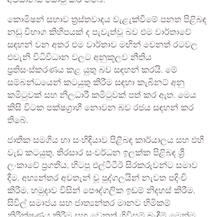
අවධානය යොමු කර තිබේ.
කොමිෂන් සභාව ත්‍රස්තවාදය වැළැක්වීමේ පනත පිළිබඳ
නඩු විභාග කිහිපයක් ද පැවැත්වූ බව එම වාර්තාවේ
සඳහන් වන අතර එම වාර්තාව මඟින් වෙනත් රටවල
එවැනි විධිවිධාන වලට අනුකූලව නීතිය
ප්‍රතිසංස්කරණය කළ යුතු බව සඳහන් කරයි. මේ
සම්බන්ධයෙන් කටයුතු කිරීම සඳහා කැබිනට් අනු
කමිටුවක් සහ නිලධාරී කමිටුවක් පත් කර ඇත. මෙය
කිසි විටක පක්ෂග්‍රාහී නොවන බව රජය සඳහන් කර
තිබේ.
ජාතික සමගිය හා සංහිඳියාව පිළිබඳ කාර්යාලය සහ එහි
වැඩ කටයුතු, තිරසාර සංවර්ධන ඉලක්ක පිළිබඳ ශ්‍රී
ලංකාවේ ප්‍රගතිය, හිටපු එල්ටීටීඊ සිරකරුවන්ට සමාව
දීම, අභ්‍යන්තර අවතැන් වූ පුද්ගලයින් නැවත පදිංචි
කිරීම, හමුදාව විසින් පෞද්ගලික ඉඩම් නිදහස් කිරීම,
සිවිල් සමාජය සහ ජාත්‍යන්තර මානව හිමිකම්
නිරීක්ෂණය කිරීම සහ වෙනත් ගිවිසුම් බැඳීම් මෙන්ම