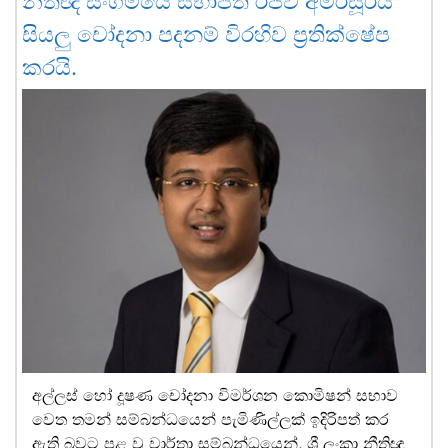
නීතිඥ සංගමයේ සභාපති රජීව් අමරසූරිය
සියලු චෝදනා පදනම් විරහිව ප්‍රතික්ෂේප
කරයි.
අල්ලස් හෝ දූෂණ චෝදනා විමර්ශන කොමිෂන් සභාව
වෙත තමන් සම්බන්ධයෙන් පැමිණිල්ලක් ඉදිරිපත් කර
ඇති බවට පළ වූ වාර්තා සම්බන්ධයෙන්, ශ්‍රී ලංකා නීතිඥ