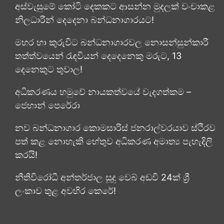
අස්වැසුමේ කෝටි දෙකකට ආසන්න මුදලක් වංචාකළ
නිලධාරීන් දෙදෙනා බන්ධනාගාරයට!
මහර හා කුරුවිට බන්ධනාගාරවල නොසන්සුන්කාරී
තත්ත්වයෙන් රැඳවියන් දෙදෙනෙකු මරුට, 13
දෙනෙකුට තුවාල!
අධිකරණය හමුවේ නායකත්වයේ වැදගත්කම –
ජෙහාන් පෙරේරා
නව බන්ධනාගාර කොමසාරිස් ජනරාල්වරයාව ස්ථිරව
පත් කළ නොහැකි හේතුව අධිකරණ අමාත්‍ය පැහැදිලි
කරයි!
නීතිවිරෝධී අන්තර්ජාල සූදු වෙබ් අඩවි 24ක් ශ්‍රී
ලංකාව තුළ අවහිර කෙරේ!