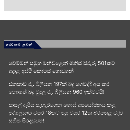
නවතම පුවත්
චෙම්මනි සමූහ මිනීවළෙන් මිනිස් සිරුරු 501කට
අදාළ අස්ථි කොටස් ගොඩගනී
ජනතාව රු. බිලියන 197ක් බදු ගෙවද්දී අය කර
නොගත් බදු මුදල රු. බිලියන 960 ඉක්මවයි!
පාසල් දැරිය පැහැරගෙන ගොස් අපයෝජනය කළ
පුද්ගලයාට වසර 18කට පසු වසර 12ක බරපතළ වැඩ
සහිත සිරදඬුවම්!