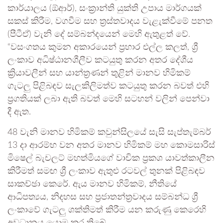
කාර්යාලය (ඕආර්), සංක්‍රාන්ති යුක්ති උපාය මාර්ගයක්
සකස් කිරීම, වගවීම සහ ත්‍රස්තවාදය වැළැක්වීමේ පනත
(පීටීඒ) වැනි දේ සම්බන්දයෙන් මෙහි ඇතුළත් වේ.
“වසංගතය කුමන අකාරයෙන් ප්‍රහාර එල්ල කලත්, ශ්‍රී
ලංකාව අධිෂ්ඨානශීලීව කටයුතු කරන අතර දේශීය
ක්‍රියාවලීන් සහ යාන්ත්‍රණන් තුළින් මානව හිමිකම්
ගැටලු පිළිබඳව සැලකිලිමත්ව කටයුතු කරන බවත් එහි
ප්‍රගතියක් ලබා ඇති බවත් මෙහි සටහන් වලින් පෙන්වා
දී ඇත.
48 වැනි මානව හිමිකම් කවුන්සිලයේ සැසි සැප්තැම්බර්
13 දා ආරම්භ වන අතර මානව හිමිකම් මහ කොමසාරිස්
මිෂෙල් බැචලට් මහත්මියගේ වාචික ප්‍රකශ යාවත්කාලීන
කිරීමත් සමඟ ශ්‍රී ලංකාව ඇතුළු රටවල් තුනක් පිළිබඳව
සාකච්ඡා කෙරේ. ඇය මානව හිමිකම්, නීතියේ
ආධිපත්‍යය, නිදහස සහ ප්‍රජාතන්ත්‍රවාදය සම්බන්ධ ශ්‍රී
ලංකාවේ ගැටලු ශක්තිමත් කිරීම යන කරුණු කෙරෙහි