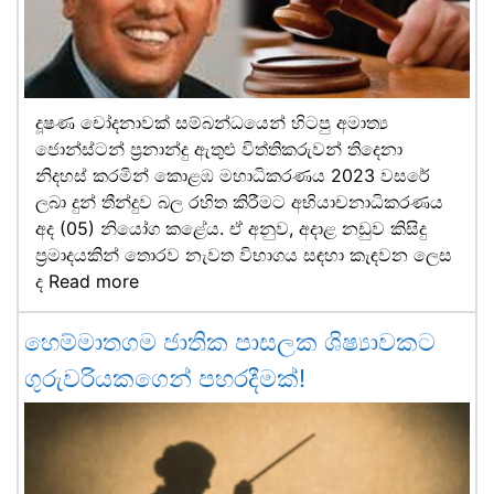
දූෂණ චෝදනාවක් සම්බන්ධයෙන් හිටපු අමාත්‍ය
ජොන්ස්ටන් ප්‍රනාන්දු ඇතුළු විත්තිකරුවන් තිදෙනා
නිදහස් කරමින් කොළඹ මහාධිකරණය 2023 වසරේ
ලබා දුන් තීන්දුව බල රහිත කිරීමට අභියාචනාධිකරණය
අද (05) නියෝග කළේය. ඒ අනුව, අදාළ නඩුව කිසිදු
ප්‍රමාදයකින් තොරව නැවත විභාගය සඳහා කැඳවන ලෙස
ද
Read more
හෙම්මාතගම ජාතික පාසලක ශිෂ්‍යාවකට
ගුරුවරියකගෙන් පහරදීමක්!