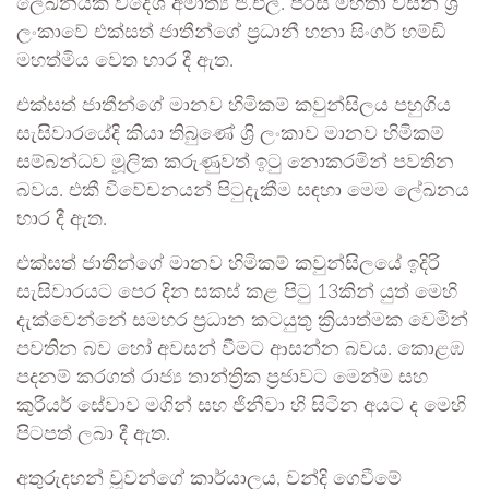
ලේඛනයක් විදේශ අමාත්‍ය ජී.එල්. පීරිස් මහතා විසින් ශ්‍රී
ලංකාවේ එක්සත් ජාතීන්ගේ ප්‍රධානී හනා සිංගර් හම්ඩි
මහත්මිය වෙත භාර දී ඇත.
එක්සත් ජාතීන්ගේ මානව හිමිකම් කවුන්සිලය පහුගිය
සැසිවාරයේදි කියා තිබුණේ ශ්‍රි ලංකාව මානව හිමිකම්
සම්බන්ධව මූලික කරුණුවත් ඉටු නොකරමින් පවතින
බවය. එකී විවේචනයන් පිටුදැකීම සඳහා මෙම ලේඛනය
භාර දී ඇත.
එක්සත් ජාතීන්ගේ මානව හිමිකම් කවුන්සිලයේ ඉදිරි
සැසිවාරයට පෙර දින සකස් කළ පිටු 13කින් යුත් මෙහි
දැක්වෙන්නේ සමහර ප්‍රධාන කටයුතු ක්‍රියාත්මක වෙමින්
පවතින බව හෝ අවසන් වීමට ආසන්න බවය. කොළඹ
පදනම් කරගත් රාජ්‍ය තාන්ත්‍රික ප්‍රජාවට මෙන්ම සහ
කුරියර් සේවාව මගින් සහ ජිනීවා හි සිටින අයට ද මෙහි
පිටපත් ලබා දී ඇත.
අතුරුදහන් වූවන්ගේ කාර්යාලය, වන්දි ගෙවීමේ