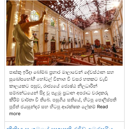
පාස්කු ඉරිදා බෝම්බ ප්‍රහාර මාලාවෙන් දේවස්ථාන සහ
සුඛෝපභෝගී හෝටල් විනාශ වී වසර හතකට වැඩි
කාලයකට පසුව, රාජ්‍යයේ ජ්‍යෙෂ්ඨ නිලධාරීන්
සම්බන්ධයෙන් සිදු වූ පළමු ප්‍රධාන අපරාධ වරදකරු
කිරීම් වාර්තා වී තිබේ. පසුගිය සතියේ, හිටපු පොලිස්පති
පූජිත් ජයසුන්දර සහ හිටපු ආරක්ෂක ලේකම්
Read
more