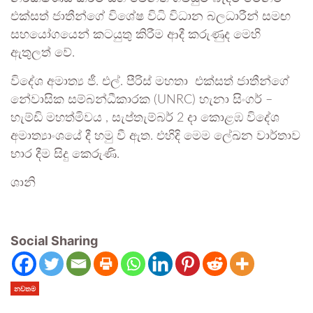
එක්සත් ජාතීන්ගේ විශේෂ විධි විධාන බලධාරීන් සමඟ
සහයෝගයෙන් කටයුතු කිරීම ආදී කරුණුද මෙහි
ඇතුලත් වේ.
විදේශ අමාත්‍ය ජී. එල්. පීරිස් මහතා එක්සත් ජාතීන්ගේ
නේවාසික සම්බන්ධීකාරක (UNRC) හැනා සිංගර් –
හැම්ඩි මහත්මිවය , සැප්තැම්බර් 2 දා කොළඹ විදේශ
අමාත්‍යාංශයේ දී හමු වී ඇත. එහිදි මෙම ලේඛන වාර්තාව
භාර දීම සිදු කෙරුණි.
ශානි
Social Sharing
නවතම