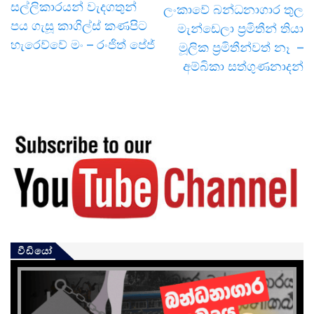
සල්ලිකාරයන් වැදගතුන්
ලංකාවේ බන්ධනාගාර තුල
පය ගැසූ කාගිල්ස් කණපිට
මැන්ඩෙලා ප්‍රමිතීන් තියා
හැරෙව්වේ මං – රංජිත් පේජ්
මූලික ප්‍රමිතීන්වත් නෑ –
අම්බිකා සත්ගුණනාදන්
වීඩියෝ