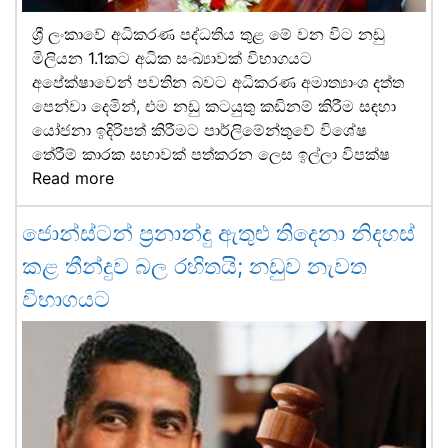
ශ්‍රී ලංකාවේ අධිකරණ පද්ධතිය තුළ මේ වන විට නඩු
මිලියන 1.1කට අධික සංඛ්‍යාවක් විභාගයට
අපේක්ෂාවෙන් පවතින බවට අධිකරණ අමාත්‍යාංශ දත්ත
පෙන්වා දෙමින්, එම නඩු කටයුතු කඩිනම් කිරීම සඳහා
යෝජනා ඉදිරිපත් කිරීමට පාර්ලිමේන්තුවේ විශේෂ
තේරීම් කාරක සභාවක් පත්කරන ලෙස ඉල්ලා විපක්ෂ
Read more
ජොන්ස්ටන් ප්‍රනාන්දු ඇතුළු තිදෙනා නිදහස්
කළ තීන්දුව බල රහිතයි; නඩුව නැවත
විභාගයට