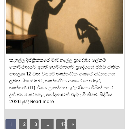
කෑගල්ල දිස්ත්‍රික්කයේ මාවනැල්ල ප්‍රාදේශීය ලේකම්
කොට්ඨාසයට අයත් හෙම්මාතගම ප්‍රදේශයේ පිහිටි ජාතික
පාසලක 12 වන වසරේ තාක්ෂණික අංශයේ අධ්‍යාපනය
ලබන ශිෂ්‍යාවකට, තාක්ෂණික අංශයේ තොරතුරු
තාක්ෂණ (IT) විෂය උගන්වන ගුරුවරියක විසින් පහර
දුන් බවට බරපතළ චෝදනාවක් එල්ල වී තිබේ. සිද්ධිය
2026 ජූලි
Read more
1
2
3
…
473
»