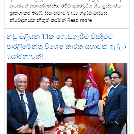
සංගමයේ සභාපති නීතිඥ රජීව් අමරසූරිය සිය ප්‍රතිචාරය
ප්‍රකාශ කර තිබේ. සිය සමාජ මාධ්‍ය ගිණුම ඔස්සේ
නිවේදනයක් නිකුත් කරමින්
Read more
නඩු මිලියන 1.1ක ගොඩගැසීම විසඳීමට
පාර්ලිමේන්තු විශේෂ කාරක සභාවක් ඉල්ලා
යෝජනාවක්!