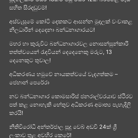
සහිත සිරදඬුවම්!
අස්වැසුමේ කෝටි දෙකකට ආසන්න මුදලක් වංචාකළ
නිලධාරීන් දෙදෙනා බන්ධනාගාරයට!
මහර හා කුරුවිට බන්ධනාගාරවල නොසන්සුන්කාරී
තත්ත්වයෙන් රැඳවියන් දෙදෙනෙකු මරුට, 13
දෙනෙකුට තුවාල!
අධිකරණය හමුවේ නායකත්වයේ වැදගත්කම –
ජෙහාන් පෙරේරා
නව බන්ධනාගාර කොමසාරිස් ජනරාල්වරයාව ස්ථිරව
පත් කළ නොහැකි හේතුව අධිකරණ අමාත්‍ය පැහැදිලි
කරයි!
නීතිවිරෝධී අන්තර්ජාල සූදු වෙබ් අඩවි 24ක් ශ්‍රී
ලංකාව තුළ අවහිර කෙරේ!