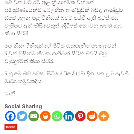
මේ වන විට රට තුළ ක්‍රියාත්මක වන්නේ
සම්පූර්ණයෙන්ම බෙලහීන ආණ්ඩුවක් බවද, ආණ්ඩුව
ඕජස් ගලන මළ මිනියක් බවට පත්වී ඇති බවත් එය
වැසීමට දැන් කිසිවෙකුත් ඉදිරිපත් නොවන බවත් ඔහු
කියා සිටියි.
මේ නිසා මිනිසුන්ගේ ජීවිත රැකගැනීම වෙනුවෙන්
ඔවුන් විසින්ම තීරණ ගනිමින් සිටින බවයි ඔහු
වැඩිදුරටත් කියා සිටියි.
ඔහු මේ බව පවසා සිටියේ ඊයේ (19) දින කොළඹ පැවති
මාධ්‍ය හමුවකදීය.
ශානි
Social Sharing
නවතම