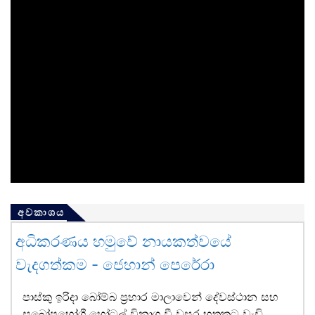
අවකාශය
අධිකරණය හමුවේ නායකත්වයේ
වැදගත්කම - ජෙහාන් පෙරේරා
පාස්කු ඉරිදා බෝම්බ ප්‍රහාර මාලාවෙන් දේවස්ථාන සහ
සුඛෝපභෝගී හෝටල් විනාශ වී වසර හතකට වැඩි