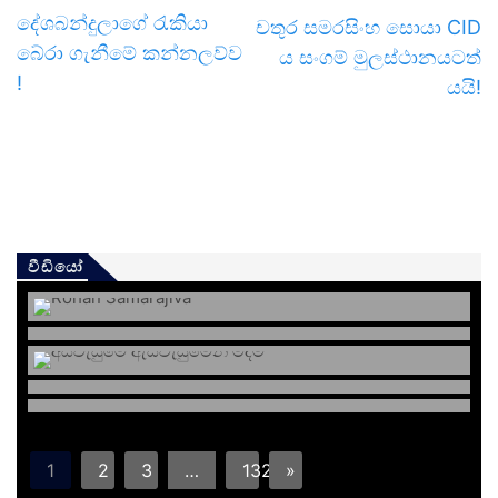
දේශබන්දුලාගේ රැකියා
චතුර සමරසිංහ සොයා CID
බේරා ගැනීමේ කන්නලව්ව
ය සංගම් මුලස්ථානයටත්
!
යයි!
වීඩියෝ
1
2
3
…
132
»