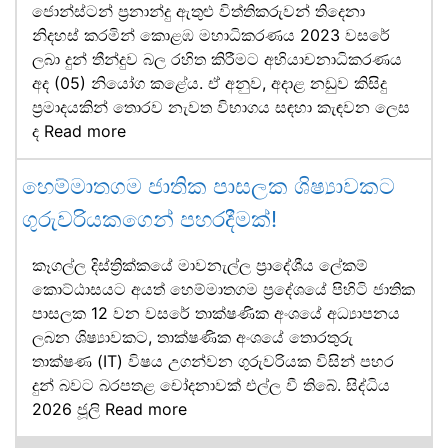
ජොන්ස්ටන් ප්‍රනාන්දු ඇතුළු විත්තිකරුවන් තිදෙනා
නිදහස් කරමින් කොළඹ මහාධිකරණය 2023 වසරේ
ලබා දුන් තීන්දුව බල රහිත කිරීමට අභියාචනාධිකරණය
අද (05) නියෝග කළේය. ඒ අනුව, අදාළ නඩුව කිසිදු
ප්‍රමාදයකින් තොරව නැවත විභාගය සඳහා කැඳවන ලෙස
ද
Read more
හෙම්මාතගම ජාතික පාසලක ශිෂ්‍යාවකට
ගුරුවරියකගෙන් පහරදීමක්!
කෑගල්ල දිස්ත්‍රික්කයේ මාවනැල්ල ප්‍රාදේශීය ලේකම්
කොට්ඨාසයට අයත් හෙම්මාතගම ප්‍රදේශයේ පිහිටි ජාතික
පාසලක 12 වන වසරේ තාක්ෂණික අංශයේ අධ්‍යාපනය
ලබන ශිෂ්‍යාවකට, තාක්ෂණික අංශයේ තොරතුරු
තාක්ෂණ (IT) විෂය උගන්වන ගුරුවරියක විසින් පහර
දුන් බවට බරපතළ චෝදනාවක් එල්ල වී තිබේ. සිද්ධිය
2026 ජූලි
Read more