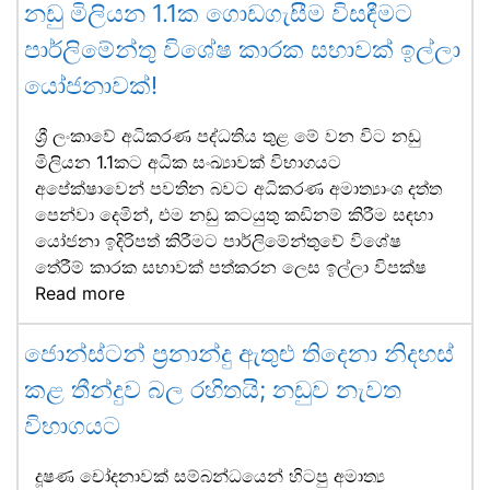
නඩු මිලියන 1.1ක ගොඩගැසීම විසඳීමට
පාර්ලිමේන්තු විශේෂ කාරක සභාවක් ඉල්ලා
යෝජනාවක්!
ශ්‍රී ලංකාවේ අධිකරණ පද්ධතිය තුළ මේ වන විට නඩු
මිලියන 1.1කට අධික සංඛ්‍යාවක් විභාගයට
අපේක්ෂාවෙන් පවතින බවට අධිකරණ අමාත්‍යාංශ දත්ත
පෙන්වා දෙමින්, එම නඩු කටයුතු කඩිනම් කිරීම සඳහා
යෝජනා ඉදිරිපත් කිරීමට පාර්ලිමේන්තුවේ විශේෂ
තේරීම් කාරක සභාවක් පත්කරන ලෙස ඉල්ලා විපක්ෂ
Read more
ජොන්ස්ටන් ප්‍රනාන්දු ඇතුළු තිදෙනා නිදහස්
කළ තීන්දුව බල රහිතයි; නඩුව නැවත
විභාගයට
දූෂණ චෝදනාවක් සම්බන්ධයෙන් හිටපු අමාත්‍ය