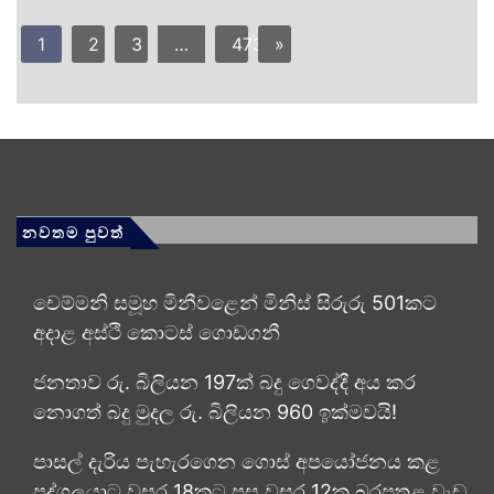
1
2
3
…
473
»
නවතම පුවත්
චෙම්මනි සමූහ මිනීවළෙන් මිනිස් සිරුරු 501කට
අදාළ අස්ථි කොටස් ගොඩගනී
ජනතාව රු. බිලියන 197ක් බදු ගෙවද්දී අය කර
නොගත් බදු මුදල රු. බිලියන 960 ඉක්මවයි!
පාසල් දැරිය පැහැරගෙන ගොස් අපයෝජනය කළ
පුද්ගලයාට වසර 18කට පසු වසර 12ක බරපතළ වැඩ