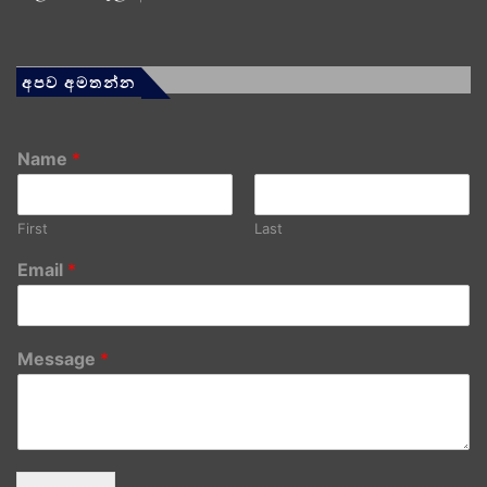
අපව අමතන්න
Name
*
First
Last
Email
*
Message
*