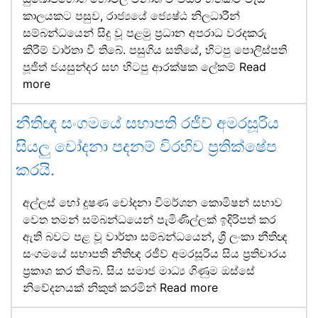
කාලයකට පසුව, රාජ්‍යයේ ජ්‍යෙෂ්ඨ නිලධාරීන්
සම්බන්ධයෙන් සිදු වූ පළමු ප්‍රධාන අපරාධ වරදකරු
කිරීම් වාර්තා වී තිබේ. පසුගිය සතියේ, හිටපු පොලිස්පති
පූජිත් ජයසුන්දර සහ හිටපු ආරක්ෂක ලේකම්
Read
more
නීතිඥ සංගමයේ සභාපති රජීව් අමරසූරිය
සියලු චෝදනා පදනම් විරහිව ප්‍රතික්ෂේප
කරයි.
අල්ලස් හෝ දූෂණ චෝදනා විමර්ශන කොමිෂන් සභාව
වෙත තමන් සම්බන්ධයෙන් පැමිණිල්ලක් ඉදිරිපත් කර
ඇති බවට පළ වූ වාර්තා සම්බන්ධයෙන්, ශ්‍රී ලංකා නීතිඥ
සංගමයේ සභාපති නීතිඥ රජීව් අමරසූරිය සිය ප්‍රතිචාරය
ප්‍රකාශ කර තිබේ. සිය සමාජ මාධ්‍ය ගිණුම ඔස්සේ
නිවේදනයක් නිකුත් කරමින්
Read more