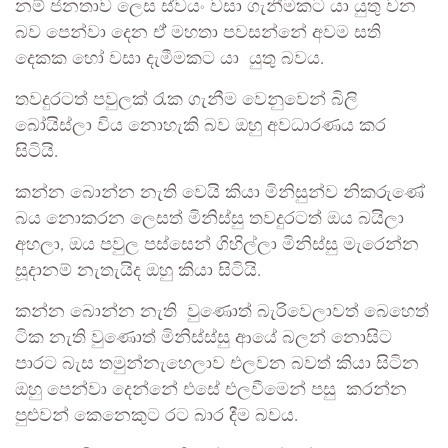
නම් ජනතාව ලෙස ස්වයං වසා ගැනීමකට යා යුතු වන
බව පෙන්වා දෙන ඒ් මහතා පවසන්නේ අවම සති
දෙකක හෝ වසා දැමීමකට යා යුතු බවය.
තවදුරටත් පවුලක් රැක ගැනීම වෙනුවෙන් බිලි
බෝයිස්ලා විය නොහැකි බව ඔහු අවධාරණය කර
සිටියි.
කන්න බොන්න නැති වෙයි කියා මිනිසුන්ව නිකරුණේ
බය නොකරන ලෙසත් මිනිස්සු තවදුරටත් ඔය බයිලා
අහලා, ඔය පවුල පස්සෙන් ගිහිල්ලා මිනිස්සු මැරෙන්න
සූදානම් නැතැයිද ඔහු කියා සිටියි.
කන්න බොන්න නැති වුණොත් බැරිවෙලාවත් බෙහෙත්
ටික නැති වුණොත් මිනිස්ස්සු ආයේ බලන් නොසිට
පාරට බැස තමුන්නැහෙලාව එලවන බවත් කියා සිටින
ඔහු පෙන්වා දෙන්නේ එසේ එලවීමෙන් පසු කරන්න
පුළුවන් කෙනෙකුට රට බාර දීම බවය.