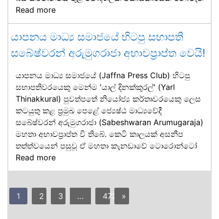
Read more
යාපනය මාධ්‍ය සමාජයේ හිටපු සභාපති
සබේෂ්වරන් අරුමුගරාජා අභාවප්‍රාප්ත වෙයි!
යාපනය මාධ්‍ය සමාජයේ (Jaffna Press Club) හිටපු
සභාපතිවරයෙකු මෙන්ම 'යාල් දිනක්කුරල්' (Yarl
Thinakkural) පුවත්පතේ නියෝජ්‍ය කර්තෘවරයෙකු ලෙස
කටයුතු කළ ප්‍රමුඛ පෙළේ ජ්‍යෙෂ්ඨ මාධ්‍යවේදී
සබේෂ්වරන් අරුමුගරාජා (Sabeshwaran Arumugaraja)
මහතා අභාවප්‍රාප්ත වී තිබේ. කෙටි කාලයක් අසනීප
තත්ත්වයෙන් පසුවූ ඒ මහතා කැනඩාවේ ටොරොන්ටෝ
Read more
1
2
3
…
472
»