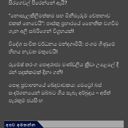
සිරගෙවල් පිරෙන්නේ ඇයි?
“නොසැලකිලිමත්කම සහ මිනීමැරුම් චේතනාව
එකක් නෙවෙයි”: පාස්කු ප්‍රහාරයේ නෛතික වගවීම
ගැන අලි සබ්රිගෙන් විග්‍රහයක්!
විදේශ සංචිත වර්ධනය මන්දගාමීයි: ජංගම ගිණුමේ
හිඟය නැවත මතුවෙයි!
රුමේෂ් තරංග පොදුරාජ්‍ය මණ්ඩලීය ක්‍රීඩා උළෙලේ දී
රන් පදක්කමක් දිනා ගනී!
පොදු ප්‍රවාහනයේ ඛේදවාචකය: මෙට්‍රෝ බස්
සංදර්ශනයෙන් ඔබ්බට ගිය සැබෑ අර්බුදය – අජිත්
පැරකුම් ජයසිංහ
අපව අමතන්න