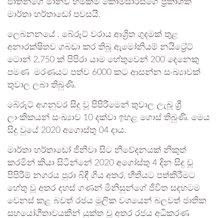
ජාතීන්ගේ මානව හිමිකම් කොමසාරිස්ගේ ප්‍රකාශක
මාර්තා හර්තාඩෝ පවසයි.
ලෙබනනයේ , බේරූට් වරාය ආශ්‍රිත ගුදමක් තුළ
අනාරක්ෂිතව ගබඩා කර තිබූ ඇමෝනියම් නයිට්‍රේට්
ටොන් 2,750 ක් පිපිරා යාම හේතුවෙන් 200 දෙනෙකු
පමණ මරණයට පත්ව 6000 කට ආසන්න සංඛ්‍යාවක්
තුවාල ලබා තිබුණි.
බේරූට් අගනුවර සිදු වූ පිපිරීමෙන් තුවාල ලැබූ ශ්‍රී
ලාංකිකයන් සංඛ්‍යාව 10 දක්වා ඉහළ ගොස් තිබුණි. මෙය
සිදු වුයේ 2020 අගොස්තු 04 දාය.
මාර්තා හර්තාඩෝ ජීනිවා සිට නිවේදනයක් නිකුත්
කරමින් කියා සිටින්නේ 2020 අගෝස්තු 4 දින සිදු වූ
පිපිරීම් නගරය පුරා බිඳී ගිය අතර, භීතියට පත්කිරීමට
හේතු වූ අතර දහස් ගණන් මිනිසුන්ගේ ජීවිත සදහටම
වෙනස් කළ බවත් රජය මූලික වශයෙන් බලවත් ජාතික
සහයෝගීතාවයකින් යුක්ත වූ අතර රජය අධිකරණ