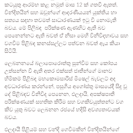
කටයුතු ආරම්භ කළ නමුත් මාස 12 ක් ගතවී ඇතත්,
වින්දිතයින් සහ ඔවුන්ගේ ආදරණීයයන් යුක්තිය හා
සත්‍යය සඳහා තවමත් සාධාරණයක් ඉටු වී නොමැති
බවය. මේ පිලිබඳ පරික්ෂණ ඇණහිට ඇති බව
පෙනෙන්නට ඇති බවත් ඒ් නිසා මෙහි විනිවිදභාවය සහ
වගවීම පිළිබඳ කනස්සල්ලට පත්වන බවත් ඇය කියා
සිටියි.
ලෙබනනයේ බලාපොරොත්තු සුන්වීම සහ කෝපය
උත්සන්න වී ඇති අතර එක්සත් ජාතීන්ගේ මානව
හිමිකම් පිළිබඳ මහකොමසාරිස් මිෂෙල් බැචලට් අද
අවධාරණය කරන්නේ, පසුගිය අගෝස්තු මාසයේදී සිදු වූ
දේ පිළිබඳව විනිවිද පෙනෙන, ඵලදායි, අපක්ෂපාතී
පරීක්ෂණයක් සහතික කිරීම සහ වගකිවයුත්තන්ට වග
කිව යුතු බවට ලෙබනන රජයේ හදිසි අවශ්‍යතාවයක්
බවය.
ඵලදායී පිළියම් සහ වන්දි ගෙවීමකින් වින්දිතයින්ගේ