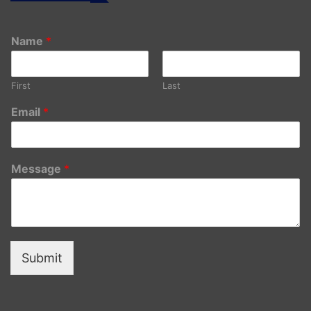
Name
*
First
Last
Email
*
Message
*
Submit