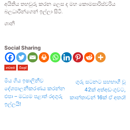
අයිතිය තහවුරු කරන ලෙස ද මහ කොමසාරිස්වරිය
බලධාරීන්ගෙන් ඉල්ලා සිටී.
ශානි
Social Sharing
නවතම
විදෙස්
මිය ගිය ඉෂාලිනීව
ගුරු සටනට සහභාගී වූ
දේශපාලනීකරණය කරන්න
42ක් අත්අඩංගුවට,
එපා – මධ්‍යම පළාත් රදගුරු
කාන්තාවන් 16ක් ඒ අතර!
ඉල්ලයි!