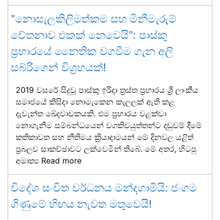
"නොසැලකිලිමත්කම සහ මිනීමැරුම්
චේතනාව එකක් නෙවෙයි": පාස්කු
ප්‍රහාරයේ නෛතික වගවීම ගැන අලි
සබ්රිගෙන් විග්‍රහයක්!
2019 වසරේ සිදුවූ පාස්කු ඉරිදා ත්‍රස්ත ප්‍රහාරය ශ්‍රී ලාංකීය
සමාජයේ කිසිදා නොමැකෙන කැලලක් ඇති කළ
දැවැන්ත ඛේදවාචකයකි. එම ප්‍රහාරය වළක්වා
නොගැනීම සම්බන්ධයෙන් වගකිවයුත්තන්ට දඬුවම් දීමේ
කතිකාවත සහ නීතිමය ක්‍රියාදාමයන් මේ දිනවල යළිත්
ප්‍රබලව සාකච්ඡාවට ලක්වෙමින් තිබේ. මේ අතර, හිටපු
අමාත්‍ය
Read more
විදේශ සංචිත වර්ධනය මන්දගාමීයි: ජංගම
ගිණුමේ හිඟය නැවත මතුවෙයි!