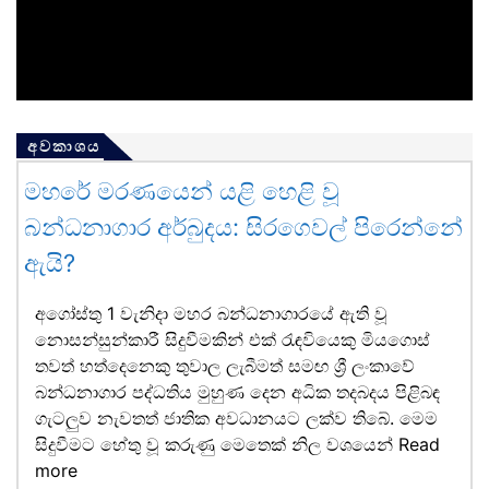
අවකාශය
මහරේ මරණයෙන් යළි හෙළි වූ
බන්ධනාගාර අර්බුදය: සිරගෙවල් පිරෙන්නේ
ඇයි?
අගෝස්තු 1 වැනිදා මහර බන්ධනාගාරයේ ඇති වූ
නොසන්සුන්කාරී සිදුවීමකින් එක් රැඳවියෙකු මියගොස්
තවත් හත්දෙනෙකු තුවාල ලැබීමත් සමඟ ශ්‍රී ලංකාවේ
බන්ධනාගාර පද්ධතිය මුහුණ දෙන අධික තදබදය පිළිබඳ
ගැටලුව නැවතත් ජාතික අවධානයට ලක්ව තිබේ. මෙම
සිදුවීමට හේතු වූ කරුණු මෙතෙක් නිල වශයෙන්
Read
more