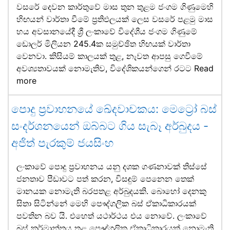
වසරේ දෙවන කාර්තුවේ මාස තුන තුළම ජංගම ගිණුමෙහි
හිඟයන් වාර්තා වීමේ ප්‍රතිඵලයක් ලෙස වසරේ පළමු මාස
හය අවසානයේදී ශ්‍රී ලංකාවේ විදේශීය ජංගම ගිණුමේ
ඩොලර් මිලියන 245.4ක සමුච්ඡිත හිඟයක් වාර්තා
වෙනවා. කිසියම් කාලයක් තුළ, නැවත ආපසු ගෙවීමේ
අවශ්‍යතාවයක් නොමැතිව, විදේශිකයන්ගෙන් රටට
Read
more
පොදු ප්‍රවාහනයේ ඛේදවාචකය: මෙට්‍රෝ බස්
සංදර්ශනයෙන් ඔබ්බට ගිය සැබෑ අර්බුදය -
අජිත් පැරකුම් ජයසිංහ
ලංකාවේ පොදු ප්‍රවාහනය යනු දශක ගණනාවක් තිස්සේ
ජනතාව පීඩාවට පත් කරන, විසඳුම් පෙනෙන තෙක්
මානයක නොමැති බරපතළ අර්බුදයකි. බොහෝ දෙනකු
සිතා සිටින්නේ මෙහි පෞද්ගලික බස් ඒකාධිකාරයක්
පවතින බව යි. එහෙත් යථාර්ථය එය නොවේ. ලංකාවේ
බස් කර්මාන්තය තුළ පෞද්ගලික ඒකාධිකාරයක් නොමැති