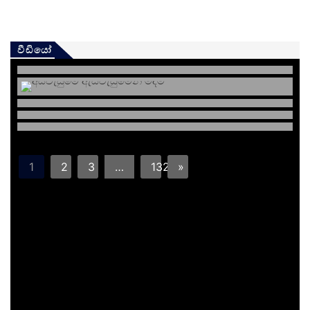
වීඩියෝ
1
2
3
…
132
»