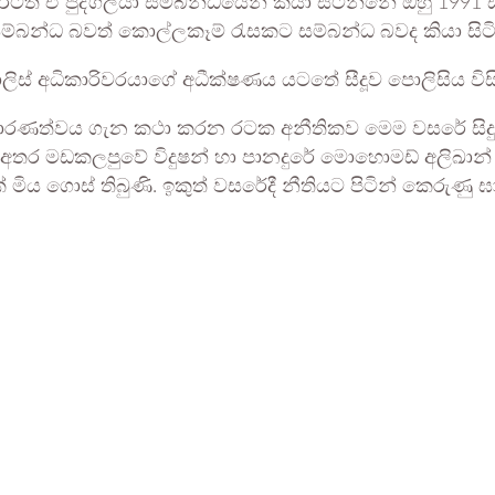
 ඒ පුද්ගලයා සම්බන්ධයෙන් කියා සිටින්නේ ඔහු 1991 සි
සම්බන්ධ බවත් කොල්ලකෑම් රැසකට සම්බන්ධ බවද කියා සිටි
ිස් අධිකාරිවරයාගේ අධීක්ෂණය යටතේ සීදූව පොලිසිය වි
ව සාධාරණත්වය ගැන කථා කරන රටක අනීතිකව මෙම වසරේ ස
 අතර මඩකලපුවේ විදුෂන් හා පානදුරේ මොහොමඩ් අලිඛාන් පො
 මිය ගොස් තිබුණි. ඉකුත් වසරේදී නීතියට පිටින් කෙරුණු ඝ