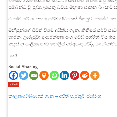
එසේම මෙම ඝාතනය සාධාරනීකරණය පිණිස ඔහු තවදුරටත්
සම්බන්ධ වු පුද්ගලයෙකු බවය. මනුෂ්‍ය ඝාතන 06 කට 
එසේම මේ ඝාතනය සම්බන්ධයෙන් මීගමුව ජ්‍යෙෂ්ඨ පොල
මිනිසුන්ගේ ජීවත් වීමේ අයිතිය ගැන, නීතියේ සර්
තාරක, ඌරුජුවා ද ආරක්ෂක අංශ වෙඩි පහරින් මිය ගිය
ඉකුත් දා පෑලියගොඩ පොලිස් අත්අඩංගුවේදිද කාන්තාවක්
-ශානි-
Social Sharing
නවතම
කාලකණ්ණියෙක් ගැන – අජිත් පැරකුම් ජයසිංහ