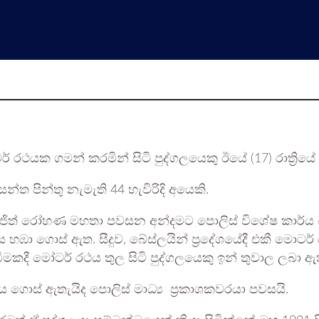
රථයක ගමන් කරමින් සිටි පුද්ගලයෙකු ඊයේ (17) රාත්‍රියේ
්ත පින්තු නැමැති 44 හැවිරිදි අයෙකි.
්පති අජිත් රෝහණ මහතා පවසන අන්දමට පොලිස් විශේෂ කාර්
හඹා ගොස් ඇත. සීදුව, බේස්ලයින් ප්‍රදේශයේදී එකී මොටර
ැබීමකදී මෝටර් රථය තුල සිටි පුද්ගලයෙකු ඉන් තුවාල ලබා ඇ
 ගොස් ඇතැයිද පොලිස් මාධ්‍ය ප්‍රකාශකවරයා පවසයි.