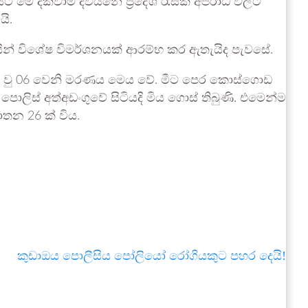
ට මේ දක්වාම දිවයිනේ ප්‍රදේශ රැසක අපරාධ වලට
යි.
සින් විශේෂ විමර්ශනයක් ආරම්භ කර ඇතැයිද පැවසේ.
ිදු වු 06 වෙනි මරණය මෙය වේ. මීට පෙර කොස්ගොඩ
ලිස් අත්අඩංගුවේ සිටියදි මිය ගොස් තිබුණි. එමෙන්ම
ාතන 26 ක් විය.
කුඩාඔය පොලීසිය පෝලියෝ රෝගියකුට පහර දෙයි!