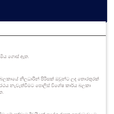
 මිය ගොස් ඇත.
ය බලකායේ නිලධාරීන් පිරිසක් ඔවුන්ට ලද තොරතුරක්
් රථය නැවැත්වීමට පොලිස් විශේෂ කාර්ය බලකා
ත.