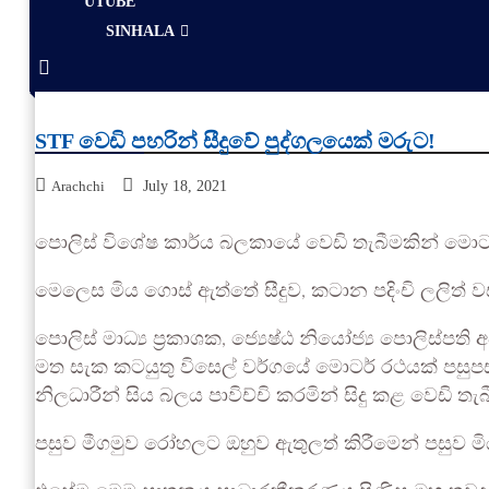
UTUBE
SINHALA
STF වෙඩි පහරින් සීදුවේ පුද්ගලයෙක් මරුට!
Arachchi
July 18, 2021
පොලිස් විශේෂ කාර්ය බලකායේ වෙඩි තැබීමකින් මොටර් 
මෙලෙස මිය ගොස් ඇත්තේ සීදුව, කටාන පදිංචි ලලිත් වසන
පොලිස් මාධ්‍ය ප්‍රකාශක, ජ්‍යෙෂ්ඨ නියෝජ්‍ය පොලිස
මත සැක කටයුතු විසෙල් වර්ගයේ මොටර් රථයක් පසුපස 
නිලධාරීන් සිය බලය පාවිච්චි කරමින් සිදු කළ වෙඩි ත
පසුව මීගමුව රෝහලට ඔහුව ඇතුලත් කිරීමෙන් පසුව මිය