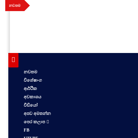
Skip
නවතම
to
content
aithiya
Human Rights News
නවතම
විශේෂාංග
ආර්ථික
අවකාශය
වීඩියෝ
අපව අමතන්න
පෙර කලාප
FB