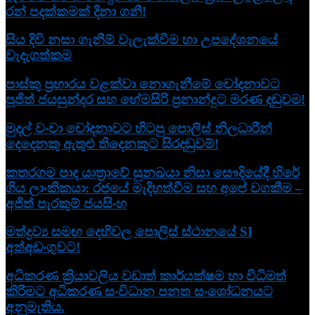
රන් පදක්කමක් දිනා ගනී!
සිය දිවි නසා ගැනීම් වැලැක්වීම හා උපදේශනයේ
වැදැගත්කම
පාස්කු ප්‍රහාරය වළක්වා නොගැනීමේ චෝදනාවට
පූජිත් ජයසුන්දර සහ හේමසිරි ප්‍රනාන්දුට මරණ දඬුවම!
මුදල් වංචා චෝදනාවට හිටපු පොලිස් නිලධාරීන්
දෙදෙනකු ඇතුළු තිදෙනකුට සිරදඬුවම්!
කතරගම පාද යාත්‍රාවේ සුනඛයා නිසා සෞදියේදී හිරේ
ගිය ලාංකිකයා: රජයේ මැදිහත්වීම සහ අපේ වගකීම –
අජිත් පැරකුම් ජයසිංහ
මත්ද්‍රව්‍ය සමඟ දෙහිවල පොලිස් ස්ථානයේ SI
අත්අඩංගුවට!
අධිකරණ ක්‍රියාවලිය වඩාත් කාර්යක්ෂම හා විධිමත්
කිරීමට අධිකරණ සංවිධාන පනත සංශෝධනයට
අනුමැතිය.