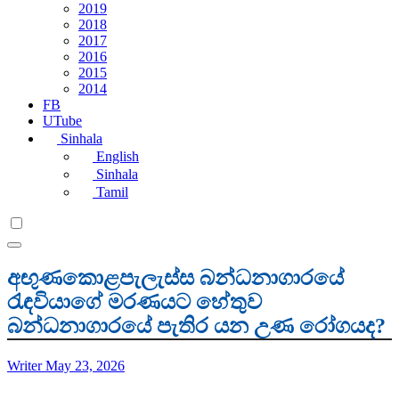
2019
2018
2017
2016
2015
2014
FB
UTube
Sinhala
English
Sinhala
Tamil
අඟුණකොළපැලැස්ස බන්ධනාගාරයේ
රැඳවියාගේ මරණයට හේතුව
බන්ධනාගාරයේ පැතිර යන උණ රෝගයද?
Writer
May 23, 2026