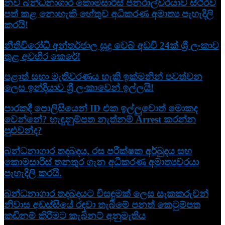
නව බන්ධනාගාර කොමසාරිස් ජනරාල්වරයාව ස්ථිරව
පත් කළ නොහැකි හේතුව අධිකරණ අමාත්‍ය පැහැදිලි
කරයි!
නීතිවිරෝධී අන්තර්ජාල සූදු වෙබ් අඩවි 24ක් ශ්‍රී ලංකාව
තුළ අවහිර කෙරේ!
පළාත් සභා මැතිවරණය හැකි ඉක්මනින් පවත්වන
ලෙස ඉන්දියාව ශ්‍රී ලංකාවෙන් ඉල්ලයි!
පාරකදී පොලිසියෙන් ID එක ඉල්ලුවොත් මොකද
වෙන්නේ? හැඳුනුම්පත නැත්නම් Arrest කරන්න
පුළුවන්ද?
බන්ධනාගාර තදබදය, රස පරීක්ෂක අර්බුදය සහ
කොමසාරිස් තනතුර ගැන අධිකරණ අමාත්‍යවරයා
පැහැදිලි කරයි.
බන්ධනාගාර තදබදයට විසඳුමක් ලෙස සැකකරුවන්
නිවාස අඩස්සියේ රඳවා තැබීමේ පනත් කෙටුම්පත
කඩිනම් කිරීමට කැබිනට් අනුමැතිය