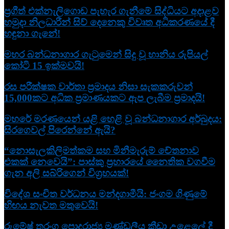
ප්‍රගීත් එක්නැලිගොඩ පැහැර ගැනීමේ සිද්ධියට අදාළව
හමුදා නිලධාරීන් සිව් දෙනෙකු විවෘත අධි­ක­ර­ණ­යේ දී
හඳුනා ගැනේ!
මහර බන්ධනාගාර ගැටුමෙන් සිදු වූ හානිය රුපියල්
කෝටි 15 ඉක්මවයි!
රස පරීක්ෂක වාර්තා ප්‍රමාදය නිසා සැකකරුවන්
15,000කට අධික ප්‍රමාණයකට ඇප ලැබීම ප්‍රමාදයි!
මහරේ මරණයෙන් යළි හෙළි වූ බන්ධනාගාර අර්බුදය:
සිරගෙවල් පිරෙන්නේ ඇයි?
“නොසැලකිලිමත්කම සහ මිනීමැරුම් චේතනාව
එකක් නෙවෙයි”: පාස්කු ප්‍රහාරයේ නෛතික වගවීම
ගැන අලි සබ්රිගෙන් විග්‍රහයක්!
විදේශ සංචිත වර්ධනය මන්දගාමීයි: ජංගම ගිණුමේ
හිඟය නැවත මතුවෙයි!
රුමේෂ් තරංග පොදුරාජ්‍ය මණ්ඩලීය ක්‍රීඩා උළෙලේ දී