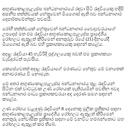
අඟුණකොළපැලැස්ස බන්ධනාගාරයේ රඳවා සිටි රැඳවියෙකු හදිසි
අසනීප තත්ත්වයක් හේතුවෙන් මියගොස් ඇති බව බන්ධනාගාර
දෙපාර්තමේන්තුව පවසයි.
රෝගී තත්ත්වයක් හේතුවෙන් බන්ධනාගාර වෛද්‍යවරයාගේ
උපදෙස් මත එම රැඳවියා අඟුණකොළපැලැස්ස ප්‍රාදේශීය
රෝහලට ඇතුළත් කිරීමෙන් අනතුරුව ඊයේ (21) දිනයේදී
මියගොස් ඇති බව එහි ප්‍රකාශකයෙකු සඳහන් කළේය.
අදාළ රැඳවියා 45 හැවිරිදි පුද්ගලයෙකු බවත් එම ප්‍රකාශකයා
වැඩිදුරටත් පැවසීය.
කෙසේවෙතත් අදාළ රැඳවියාගේ මරණයට හේතුව මේ වනතෙක්
අනාවරණය වී නොමැත.
මේ අතර අඟුණකොළපැලැස්ස බන්ධනාගාරය තුළ රැඳවියන්
සිටින එක් වාට්ටුවක උණ රෝගයක් පැතිරයමින් පවතින බවද
බන්ධනාගාර මාධ්‍ය ප්‍රකාශකවරයා අද දෙරණ සමග සඳහන්
කළේය.
උණ රෝගය වැළඳුණු රැඳවියන් 8 දෙනෙකු මූලික ප්‍රතිකාර සඳහා
අඟුණකොළපැලැස්ස ප්‍රාදේශීය රෝහලට ඇතුළත් කිරීමෙන්
අනතුරු නේවාසික ප්‍රතිකාර සඳහා මේ වනවිට හම්බන්තොට මහ
රෝහලට ඇතුළත් කර තිබේ.