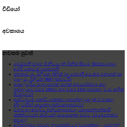
වීඩියෝ
අවකාශය
නවතම පුවත්
චෙම්මනි සමූහ මිනීවළෙන් මිනිස් සිරුරු 501කට අදාළ
අස්ථි කොටස් ගොඩගනී
ජනතාව රු. බිලියන 197ක් බදු ගෙවද්දී අය කර නොගත් බදු
මුදල රු. බිලියන 960 ඉක්මවයි!
පාසල් දැරිය පැහැරගෙන ගොස් අපයෝජනය කළ
පුද්ගලයාට වසර 18කට පසු වසර 12ක බරපතළ වැඩ සහිත
සිරදඬුවම්!
අස්වැසුමේ කෝටි දෙකකට ආසන්න මුදලක් වංචාකළ
නිලධාරීන් දෙදෙනා බන්ධනාගාරයට!
මහර හා කුරුවිට බන්ධනාගාරවල නොසන්සුන්කාරී
තත්ත්වයෙන් රැඳවියන් දෙදෙනෙකු මරුට, 13 දෙනෙකුට
තුවාල!
අධිකරණය හමුවේ නායකත්වයේ වැදගත්කම – ජෙහාන්