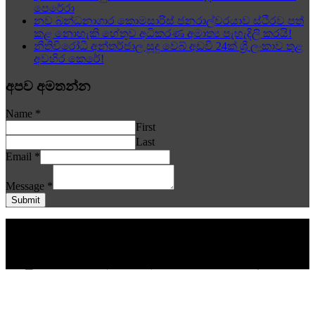
පෙරේරා
නව බන්ධනාගාර කොමසාරිස් ජනරාල්වරයාව ස්ථිරව පත්
කළ නොහැකි හේතුව අධිකරණ අමාත්‍ය පැහැදිලි කරයි!
නීතිවිරෝධී අන්තර්ජාල සූදු වෙබ් අඩවි 24ක් ශ්‍රී ලංකාව තුළ
අවහිර කෙරේ!
අපව අමතන්න
Name
*
First
Last
Email
*
Message
*
Submit
© www.aithiya.lk අප වෙබ් අඩවියේ පළකරනු ලබන යම්කිසි
දෙයකින් කිසිවෙකුට යම් අගතියක් සිදුවන බවට පැමිණිලි ලැබේ
නම්. තම අනන්‍යතාවය පළකරමින් එම තැනැත්තා විසින් ඉදිරිපත්
කරනු ලබන පිළිතුරු අප වෙබ් අඩවියේ පළකිරීමට බැදී සිටී. | |