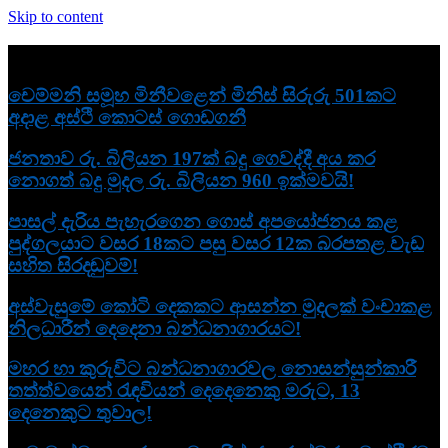
Skip to content
නවතම
චෙම්මනි සමූහ මිනීවළෙන් මිනිස් සිරුරු 501කට
අදාළ අස්ථි කොටස් ගොඩගනී
ජනතාව රු. බිලියන 197ක් බදු ගෙවද්දී අය කර
නොගත් බදු මුදල රු. බිලියන 960 ඉක්මවයි!
පාසල් දැරිය පැහැරගෙන ගොස් අපයෝජනය කළ
පුද්ගලයාට වසර 18කට පසු වසර 12ක බරපතළ වැඩ
සහිත සිරදඬුවම්!
අස්වැසුමේ කෝටි දෙකකට ආසන්න මුදලක් වංචාකළ
නිලධාරීන් දෙදෙනා බන්ධනාගාරයට!
මහර හා කුරුවිට බන්ධනාගාරවල නොසන්සුන්කාරී
තත්ත්වයෙන් රැඳවියන් දෙදෙනෙකු මරුට, 13
දෙනෙකුට තුවාල!