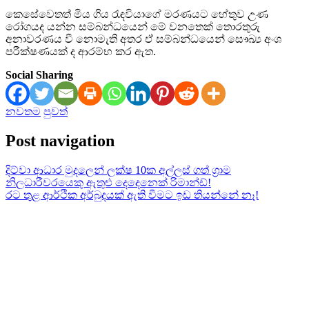
කෙසේවෙතත් මිය ගිය රැඳවියාගේ මරණයට හේතුව උණ
රෝගයද යන්න සම්බන්ධයෙන් මේ වනතෙක් තොරතුරු
අනාවරණය වී නොමැති අතර ඒ සම්බන්ධයෙන් සෞඛ්‍ය අංශ
පරීක්ෂණයක් ද ආරම්භ කර ඇත.
Social Sharing
නවතම
පුවත්
Post navigation
දිට්වා ආධාර මුදලෙන් ලක්ෂ 10ක අල්ලස් ගත් ග්‍රාම
නිලධාරීවරයෙකු ඇතුළු දෙදෙනෙක් රිමාන්ඩ්!
රට තුළ ආර්ථික අර්බුදයක් ඇති වීමට ඉඩ තියන්නේ නෑ!