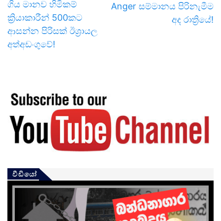
ගිය මානව හිමිකම්
Anger සම්මානය පිරිනැමීම
ක්‍රියාකාරීන් 500කට
අද රාත්‍රියේ!
ආසන්න පිරිසක් ඊශ්‍රායල
අත්අඩංගුවේ!
වීඩියෝ