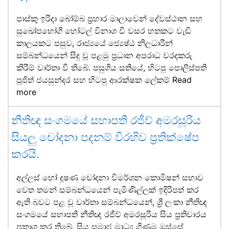
පාස්කු ඉරිදා බෝම්බ ප්‍රහාර මාලාවෙන් දේවස්ථාන සහ
සුඛෝපභෝගී හෝටල් විනාශ වී වසර හතකට වැඩි
කාලයකට පසුව, රාජ්‍යයේ ජ්‍යෙෂ්ඨ නිලධාරීන්
සම්බන්ධයෙන් සිදු වූ පළමු ප්‍රධාන අපරාධ වරදකරු
කිරීම් වාර්තා වී තිබේ. පසුගිය සතියේ, හිටපු පොලිස්පති
පූජිත් ජයසුන්දර සහ හිටපු ආරක්ෂක ලේකම්
Read
more
නීතිඥ සංගමයේ සභාපති රජීව් අමරසූරිය
සියලු චෝදනා පදනම් විරහිව ප්‍රතික්ෂේප
කරයි.
අල්ලස් හෝ දූෂණ චෝදනා විමර්ශන කොමිෂන් සභාව
වෙත තමන් සම්බන්ධයෙන් පැමිණිල්ලක් ඉදිරිපත් කර
ඇති බවට පළ වූ වාර්තා සම්බන්ධයෙන්, ශ්‍රී ලංකා නීතිඥ
සංගමයේ සභාපති නීතිඥ රජීව් අමරසූරිය සිය ප්‍රතිචාරය
ප්‍රකාශ කර තිබේ. සිය සමාජ මාධ්‍ය ගිණුම ඔස්සේ