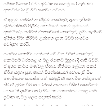
සම්බන්ධයෙන් රජය අවධානය යොමු කර ඇති බව
අනාවරණය වූ බව සංගමය පවසයි.
ඒ අනුව, වත්මන් ආණ්ඩුව තොරතුරු දැනගැනීමේ
අයිතිවාසිකම් පිළිබඳ කොමිෂන් සභාව ක්‍රමයෙන්
අකර්මණ්‍ය කරමින් ජනතාවගේ තොරතුරු ලබා ගැනීමේ
අයිතිය සීමා කිරීමට උත්සාහ දරන බවට සංගමය
චෝදනා කරයි.
සංගමය පෙන්වා දෙන්නේ මේ වන විටත් තොරතුරු
කොමිසම බරපතළ ගැටලු රැසකට මුහුණ දී ඇති බවයි.
ඒ අතර කාර්ය මණ්ඩල හිඟය, නීතිමය ලේඛන සකස්
කිරීම සඳහා ප්‍රමාණවත් විශේෂඥයන් නොමැති වීම,
කොමිසමේ සාමාජිකයන් සම්පූර්ණ නොවීම හේතුවෙන්
තීරණ ප්‍රමාද වීම සහ රජයේ ආයතන විසින් කොමිසම
කෙරෙහි දක්වන ගරුත්වය හා සහයෝගය පහළ යාම
ප්‍රධාන ගැටලු ලෙස සඳහන් කරයි.