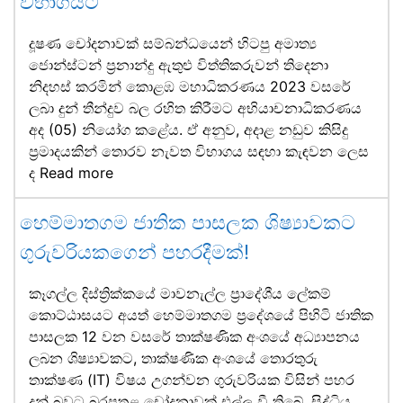
විභාගයට
දූෂණ චෝදනාවක් සම්බන්ධයෙන් හිටපු අමාත්‍ය
ජොන්ස්ටන් ප්‍රනාන්දු ඇතුළු විත්තිකරුවන් තිදෙනා
නිදහස් කරමින් කොළඹ මහාධිකරණය 2023 වසරේ
ලබා දුන් තීන්දුව බල රහිත කිරීමට අභියාචනාධිකරණය
අද (05) නියෝග කළේය. ඒ අනුව, අදාළ නඩුව කිසිදු
ප්‍රමාදයකින් තොරව නැවත විභාගය සඳහා කැඳවන ලෙස
ද
Read more
හෙම්මාතගම ජාතික පාසලක ශිෂ්‍යාවකට
ගුරුවරියකගෙන් පහරදීමක්!
කෑගල්ල දිස්ත්‍රික්කයේ මාවනැල්ල ප්‍රාදේශීය ලේකම්
කොට්ඨාසයට අයත් හෙම්මාතගම ප්‍රදේශයේ පිහිටි ජාතික
පාසලක 12 වන වසරේ තාක්ෂණික අංශයේ අධ්‍යාපනය
ලබන ශිෂ්‍යාවකට, තාක්ෂණික අංශයේ තොරතුරු
තාක්ෂණ (IT) විෂය උගන්වන ගුරුවරියක විසින් පහර
දුන් බවට බරපතළ චෝදනාවක් එල්ල වී තිබේ. සිද්ධිය