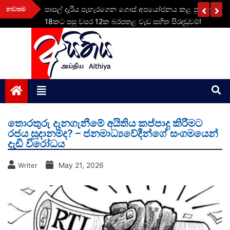
Skip
දල රු.
පාසල් දැරිය පැහැරගෙන ගොස් අපයෝජනය කළ පුද්ගලයාට 
නවතම
to
18කට පසු වසර 12ක බරපතළ වැඩ සහිත සිරදඬුවම්!
content
aithiya
Human Rights News
තොරතුරු දැනගැනීමේ අයිතිය කප්පාදු කිරීමට
රජය සූදානම්ද? – ජනමාධ්‍යවේදීන්ගේ සංගමයෙන්
දැඩි විරෝධය
May 21, 2026
Writer