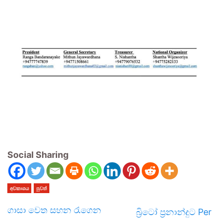
Social Sharing
අවකාශය
පුවත්
ගාසා වෙත සහන රැගෙන
බ්‍රිටෝ ප්‍රනාන්දුට Per