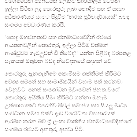
විශේෂයෙන් ජනාධිපති ලේකම් කාර්යාලය වෙතින්
ඉල්ලා සිටින ලද තොරතුරු ලබා නොදීම සහ ඒ සඳහා
අධිකරණයට යාමට සිදුවීම “නරක පූර්වාදර්ශයක්” බවද
සංගමය අවධාරණය කරයි.
“පොදු මහජනතාව සහ ජනමාධ්‍යවේදීන් රජයේ
ආයතනවලින් තොරතුරු ඉල්ලා සිටීම වත්මන්
ආණ්ඩුවට ගැටලුවක් වී තිබේද?” යන්න පිළිබඳ බරපතළ
සැකයක් මතුවන බවද නිවේදනයේ සඳහන් වේ.
තොරතුරු දැනගැනීමේ කොමිසම ශක්තිමත් කිරීමට
අවශ්‍ය සම්පත් සහ සාමාජිකයින් වහාම පත් කරනවා
වෙනුවට, පනත් සංශෝධන මුවාවෙන් ජනතාවගේ
තොරතුරු අයිතිය සීමා කිරීමට ගන්නා ඕනෑම
උත්සාහයකට එරෙහිව සිවිල් සමාජය සහ සියලු මාධ්‍ය
සංවිධාන සමඟ එක්ව දැඩි විරෝධතා ව්‍යාපාරයක්
ආරම්භ කරන බව ශ්‍රී ලංකා වෘත්තීය ජනමාධ්‍යවේදීන්ගේ
සංගමය රජයට අනතුරු අඟවා සිටී.