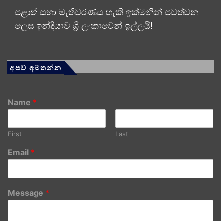
පළාත් සභා මැතිවරණය හැකි ඉක්මනින් පවත්වන
ලෙස ඉන්දියාව ශ්‍රී ලංකාවෙන් ඉල්ලයි!
අපව අමතන්න
Name
*
First
Last
Email
*
Message
*