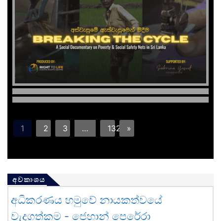
1
2
3
…
132
»
අවකාශය
අධිකරණය හමුවේ නායකත්වයේ
වැදගත්කම - ජෙහාන් පෙරේරා