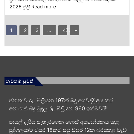
2026 ජූලි
Read more
1
2
3
…
473
»
නවතම පුවත්
ජනතාව රු. බිලියන 197ක් බදු ගෙවද්දී අය කර
නොගත් බදු මුදල රු. බිලියන 960 ඉක්මවයි!
පාසල් දැරිය පැහැරගෙන ගොස් අපයෝජනය කළ
පුද්ගලයාට වසර 18කට පසු වසර 12ක බරපතළ වැඩ