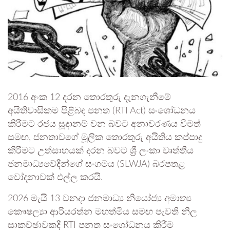
2016 අංක 12 දරන තොරතුරු දැනගැනීමේ
අයිතිවාසිකම පිළිබඳ පනත (RTI Act) සංශෝධනය
කිරීමට රජය සූදානම් වන බවට අනාවරණය වීමත්
සමඟ, ජනතාවගේ මූලික තොරතුරු අයිතිය කප්පාදු
කිරීමට උත්සාහයක් දරන බවට ශ්‍රී ලංකා වෘත්තීය
ජනමාධ්‍යවේදීන්ගේ සංගමය (SLWJA) බරපතළ
චෝදනාවක් එල්ල කරයි.
2026 මැයි 13 වනදා ජනමාධ්‍ය නියෝජ්‍ය අමාත්‍ය
කෞෂල්‍යා ආරියරත්න මහත්මිය සමඟ පැවති නිල
සාකච්ඡාවකදී RTI පනත සංශෝධනය කිරීම