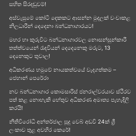
සහිත සිරදඬුවම්!
අස්වැසුමේ කෝටි දෙකකට ආසන්න මුදලක් වංචාකළ
නිලධාරීන් දෙදෙනා බන්ධනාගාරයට!
මහර හා කුරුවිට බන්ධනාගාරවල නොසන්සුන්කාරී
තත්ත්වයෙන් රැඳවියන් දෙදෙනෙකු මරුට, 13
දෙනෙකුට තුවාල!
අධිකරණය හමුවේ නායකත්වයේ වැදගත්කම –
ජෙහාන් පෙරේරා
නව බන්ධනාගාර කොමසාරිස් ජනරාල්වරයාව ස්ථිරව
පත් කළ නොහැකි හේතුව අධිකරණ අමාත්‍ය පැහැදිලි
කරයි!
නීතිවිරෝධී අන්තර්ජාල සූදු වෙබ් අඩවි 24ක් ශ්‍රී
ලංකාව තුළ අවහිර කෙරේ!