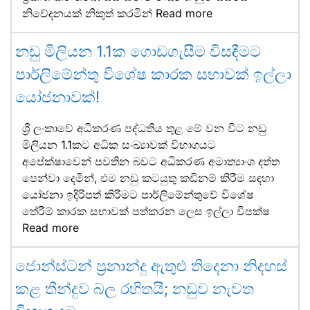
නිවේදනයක් නිකුත් කරමින්
Read more
නඩු මිලියන 1.1ක ගොඩගැසීම විසඳීමට
පාර්ලිමේන්තු විශේෂ කාරක සභාවක් ඉල්ලා
යෝජනාවක්!
ශ්‍රී ලංකාවේ අධිකරණ පද්ධතිය තුළ මේ වන විට නඩු
මිලියන 1.1කට අධික සංඛ්‍යාවක් විභාගයට
අපේක්ෂාවෙන් පවතින බවට අධිකරණ අමාත්‍යාංශ දත්ත
පෙන්වා දෙමින්, එම නඩු කටයුතු කඩිනම් කිරීම සඳහා
යෝජනා ඉදිරිපත් කිරීමට පාර්ලිමේන්තුවේ විශේෂ
තේරීම් කාරක සභාවක් පත්කරන ලෙස ඉල්ලා විපක්ෂ
Read more
ජොන්ස්ටන් ප්‍රනාන්දු ඇතුළු තිදෙනා නිදහස්
කළ තීන්දුව බල රහිතයි; නඩුව නැවත