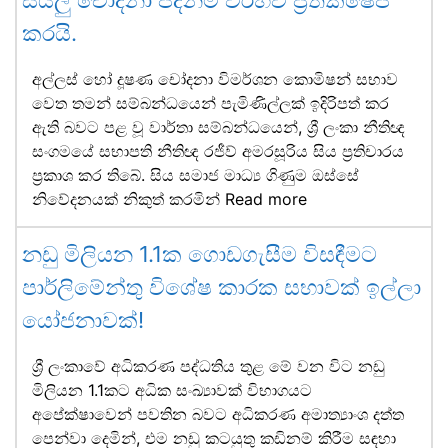
කරයි.
අල්ලස් හෝ දූෂණ චෝදනා විමර්ශන කොමිෂන් සභාව
වෙත තමන් සම්බන්ධයෙන් පැමිණිල්ලක් ඉදිරිපත් කර
ඇති බවට පළ වූ වාර්තා සම්බන්ධයෙන්, ශ්‍රී ලංකා නීතිඥ
සංගමයේ සභාපති නීතිඥ රජීව් අමරසූරිය සිය ප්‍රතිචාරය
ප්‍රකාශ කර තිබේ. සිය සමාජ මාධ්‍ය ගිණුම ඔස්සේ
නිවේදනයක් නිකුත් කරමින්
Read more
නඩු මිලියන 1.1ක ගොඩගැසීම විසඳීමට
පාර්ලිමේන්තු විශේෂ කාරක සභාවක් ඉල්ලා
යෝජනාවක්!
ශ්‍රී ලංකාවේ අධිකරණ පද්ධතිය තුළ මේ වන විට නඩු
මිලියන 1.1කට අධික සංඛ්‍යාවක් විභාගයට
අපේක්ෂාවෙන් පවතින බවට අධිකරණ අමාත්‍යාංශ දත්ත
පෙන්වා දෙමින්, එම නඩු කටයුතු කඩිනම් කිරීම සඳහා