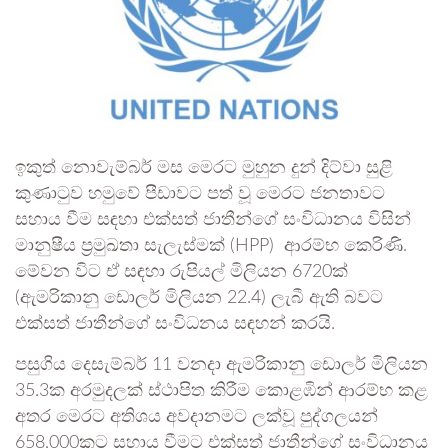
ඉකුත් නොවැම්බර් මස මෙරට මුහුන දුන් දිට්වා සුළි
කුණාටුව හමුවේ පීඩාවට පත් වූ මෙරට ජනතාවට
සහාය වීම සඳහා එක්සත් ජාතීන්ගේ සංවිධානය විසින්
මානුෂීය ප්‍රමුඛතා සැලැස්මක් (HPP) ආරම්භ කෙරිණි.
මේවන විට ඒ සඳහා රුපියල් මිලියන 6720ක්
(ඇමරිකානු ඩොලර් මිලියන 22.4) ලැබී ඇති බවට
එක්සත් ජාතීන්ගේ සංවිධනය සඳහන් කරයි.
පසුගිය දෙසැම්බර් 11 වනදා ඇමරිකානු ඩොලර් මිලි­යන
35.3ක අර­මු­ද­ලක් ස්ථාපිත කිරී­ම කොළඹින් ආරම්භ කළ
අතර මෙරට අති­ශය අව­දා­න­මට ලක්වූ පුද්ග­ල­යන්
658,000කට සහාය වීමට එක්සත් ජාතීන්ගේ සංවි­ධා­නය