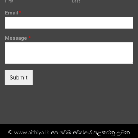
First
Last
Email
*
Message
*
Submit
© www.aithiya.lk අප වෙබ් අඩවියේ පළකරනු ලබන