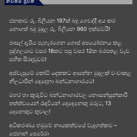
නවතම පුවත්
ජනතාව රු. බිලියන 197ක් බදු ගෙවද්දී අය කර
නොගත් බදු මුදල රු. බිලියන 960 ඉක්මවයි!
පාසල් දැරිය පැහැරගෙන ගොස් අපයෝජනය කළ
පුද්ගලයාට වසර 18කට පසු වසර 12ක බරපතළ වැඩ
සහිත සිරදඬුවම්!
අස්වැසුමේ කෝටි දෙකකට ආසන්න මුදලක් වංචාකළ
නිලධාරීන් දෙදෙනා බන්ධනාගාරයට!
මහර හා කුරුවිට බන්ධනාගාරවල නොසන්සුන්කාරී
තත්ත්වයෙන් රැඳවියන් දෙදෙනෙකු මරුට, 13
දෙනෙකුට තුවාල!
අධිකරණය හමුවේ නායකත්වයේ වැදගත්කම –
ජෙහාන් පෙරේරා