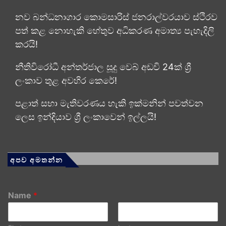
නව බන්ධනාගාර කොමසාරිස් ජනරාල්වරයාව ස්ථිරව
පත් කළ නොහැකි හේතුව අධිකරණ අමාත්‍ය පැහැදිලි
කරයි!
නීතිවිරෝධී අන්තර්ජාල සූදු වෙබ් අඩවි 24ක් ශ්‍රී
ලංකාව තුළ අවහිර කෙරේ!
පළාත් සභා මැතිවරණය හැකි ඉක්මනින් පවත්වන
ලෙස ඉන්දියාව ශ්‍රී ලංකාවෙන් ඉල්ලයි!
අපව අමතන්න
Name
*