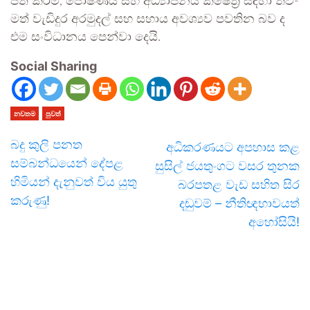
පත් කිරීම්, පෝෂ­ණය සහ අධ්‍යා­ප­නය ක්ෂේත්‍ර සඳහා තව­
මත් වැඩි­දුර අර­මු­දල් සහ සහාය අව­ශ්‍යව පව­තින බව ද
එම සංවි­ධා­නය පෙන්වා දෙයි.
Social Sharing
නවතම
පුවත්
බදු කුලි පනත
අධිකරණයට අපහාස කළ
සම්බන්ධයෙන් දේපළ
සුසිල් ජයතුංගට වසර තුනක
හිමියන් දැනුවත් විය යුතු
බරපතළ වැඩ සහිත සිර
කරුණු!
දඬුවම් – නීතිඥභාවයත්
අහෝසියි!