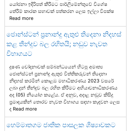
යෝජනා ඉදිරිපත් කිරීමට පාර්ලිමේන්තුවේ විශේෂ
තේරීම් කාරක සභාවක් පත්කරන ලෙස ඉල්ලා විපක්ෂ
Read more
ජොන්ස්ටන් ප්‍රනාන්දු ඇතුළු තිදෙනා නිදහස්
කළ තීන්දුව බල රහිතයි; නඩුව නැවත
විභාගයට
දූෂණ චෝදනාවක් සම්බන්ධයෙන් හිටපු අමාත්‍ය
ජොන්ස්ටන් ප්‍රනාන්දු ඇතුළු විත්තිකරුවන් තිදෙනා
නිදහස් කරමින් කොළඹ මහාධිකරණය 2023 වසරේ
ලබා දුන් තීන්දුව බල රහිත කිරීමට අභියාචනාධිකරණය
අද (05) නියෝග කළේය. ඒ අනුව, අදාළ නඩුව කිසිදු
ප්‍රමාදයකින් තොරව නැවත විභාගය සඳහා කැඳවන ලෙස
ද
Read more
හෙම්මාතගම ජාතික පාසලක ශිෂ්‍යාවකට