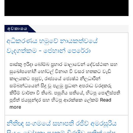
අවකාශය
අධිකරණය හමුවේ නායකත්වයේ
වැදගත්කම - ජෙහාන් පෙරේරා
පාස්කු ඉරිදා බෝම්බ ප්‍රහාර මාලාවෙන් දේවස්ථාන සහ
සුඛෝපභෝගී හෝටල් විනාශ වී වසර හතකට වැඩි
කාලයකට පසුව, රාජ්‍යයේ ජ්‍යෙෂ්ඨ නිලධාරීන්
සම්බන්ධයෙන් සිදු වූ පළමු ප්‍රධාන අපරාධ වරදකරු
කිරීම් වාර්තා වී තිබේ. පසුගිය සතියේ, හිටපු පොලිස්පති
පූජිත් ජයසුන්දර සහ හිටපු ආරක්ෂක ලේකම්
Read
more
නීතිඥ සංගමයේ සභාපති රජීව් අමරසූරිය
සියලු චෝදනා පදනම් විරහිව ප්‍රතික්ෂේප