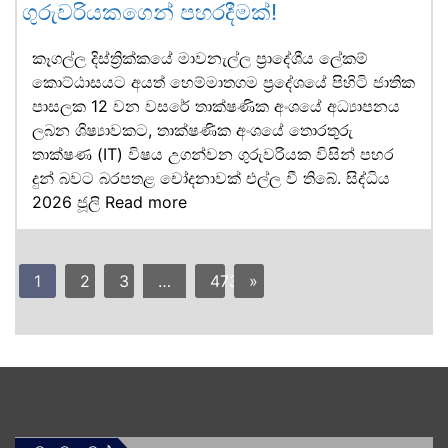
ගුරුවරියකගෙන් පහරදීමක්!
කෑගල්ල දිස්ත්‍රික්කයේ මාවනැල්ල ප්‍රාදේශීය ලේකම්
කොට්ඨාසයට අයත් හෙම්මාතගම ප්‍රදේශයේ පිහිටි ජාතික
පාසලක 12 වන වසරේ තාක්ෂණික අංශයේ අධ්‍යාපනය
ලබන ශිෂ්‍යාවකට, තාක්ෂණික අංශයේ තොරතුරු
තාක්ෂණ (IT) විෂය උගන්වන ගුරුවරියක විසින් පහර
දුන් බවට බරපතළ චෝදනාවක් එල්ල වී තිබේ. සිද්ධිය
2026 ජූලි
Read more
1
2
3
…
473
»