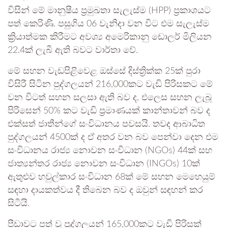
විසින් මේ මානු­ෂීය ප්‍රමු­ඛතා සැලැස්ම (HPP) ප්‍රකා­ශ­යට
පත් කෙරිණි. පසු­ගිය 06 වැනිදා වන විට එම සැලැස්ම
ක්‍රියා­ත්මක කිරී­මට අවශ්‍ය අමෙ­රි­කානු ඩොලර් මිලි­යන
22.4ක් ලැබී ඇති බවට වාර්තා වේ.
මේ සහන වැඩ­පි­ළි­වෙළ ඔස්සේ දිස්ත්‍රික්ක 25ක් පුරා
විසිරී සිටින පුද්ග­ල­යන් 216,000කට වැඩි පිරි­ස­කට මේ
වන විටත් සහන සලසා ඇති බව ද, එලෙස සහන ලැබූ
පිරි­සෙන් 50% කට වැඩි ප්‍රමා­ණ­යක් කාන්තා­වන් බව ද
එක්සත් ජාතීන්ගේ සංවි­ධා­නය පව­සයි. තවද ආබා­ධිත
පුද්ග­ල­යන් 4500ක් ද ඒ අතර වන බව පෙන්වා දෙන එම
සංවි­ධා­නය රාජ්‍ය නොවන සංවි­ධාන (NGOs) 44ක් සහ
ජාත්‍ය­න්තර රාජ්‍ය නොවන සංවි­ධාන (INGOs) 10ක්
ඇතු­ළුව හවු­ල්කාර සංවි­ධාන 68ක් මේ සහන මෙහෙ­යුම්
සඳහා දාය­ක­ත්වය දී තිබෙන බව ද ඔවුන් සඳහන් කර
සිටියි.
පීඩාවට පත් වූ පුද්ග­ල­යන් 165,000කට වැඩි පිරි­සක්