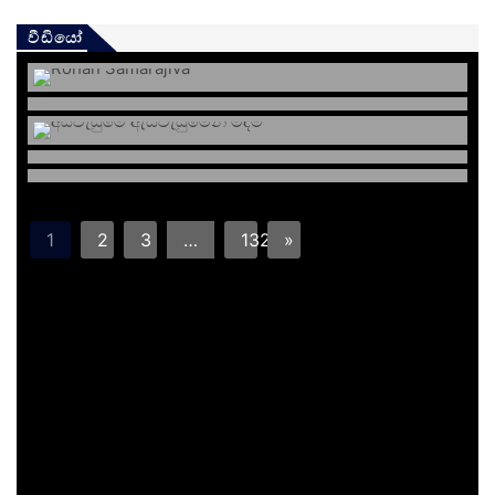
වීඩියෝ
1
2
3
…
132
»