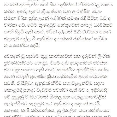
තව­මත් අව­තැන්ව හෝ සිය ඥාතීන්ගේ නිවෙ­ස්වල වාසය
කරන අතර, දැනට ක්‍රියා­ත්මක වන ආර­ක්ෂිත මධ්‍ය­
ස්ථාන 85ක පුද්ග­ල­යන් 6,680ක් පමණ රැඳී සිටින බව ද
වාර්තා වේ. මෙම කුණා­ටුව හේතු­වෙන් පාසල් 1,682කට
හානි සිදුවී ඇති අතර, එයින් දරු­වන් 823,000කට පමණ
බල­පෑම් එල්ල වී ඇති බව ද එක්සත් ජාතීන්ගේ සංවි­ධා­
නය පෙන්වා දෙයි.
අව­තැන් වූ පසු­බිම් තුළ කාන්තා­වන් සහ දරු­වන් ලිංගික
ප්‍රච­ණ්ඩ­ත්ව­යට ගොදුරු වීමේ දැඩි අව­දා­න­මක් පව­තින
බව හඳු­නා­ගෙන ඇති අතර, සමා­ජ­යීය අප­කී­ර්තිය හේතු­
වෙන් එවැනි ප්‍රචණ්ඩ ක්‍රියා වාර්තා­වීම අවම මට්ට­මක
පවතී. ඒ පිළි­බඳ දැනු­වත් කිරීම සහ වැළැ­ක්වීම සඳහා
කොළ­ඹදී පුහුණු වැඩ­මුළු පවත්වා ඇති බව ද, ඉදි­රි­යේදී
මේ පුහුණු වැඩ­ස­ට­හන් සිංහල සහ දෙමළ භාෂා­ව­ලින්
පැවැ­ත්වී­මට සැල­සුම් කර ඇති බව ද සඳ­හන් කරයි.
සෞඛ්‍ය, කෘෂි කර්මා­න්තය, මුල්කා­ලීන යථා තත්ත්ව­යට