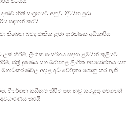
ාරිය පවසයි.
්ඩ නීති සංග්‍රහයට අනුව, දිවයින පුරා
ිය සඳහන් කරයි.
ැඳවා තිබෙන බවද ජාතික ළමා ආරක්ෂක අධිකාරිය
ට ලක් කිරීම, ලිංගික සංසර්ගය සඳහා ළමයින් කුලියට
ීම, ස්ත්‍රී දූෂණය සහ බරපතළ ලිංගික අපයෝජනය යන
න් මහාධිකරණවල අදාළ අධි චෝදනා ගොනු කර ඇති
රීම, විමර්ශන කඩිනම් කිරීම සහ නඩු කටයුතු වේගවත්
ිය අවධාරණය කරයි.