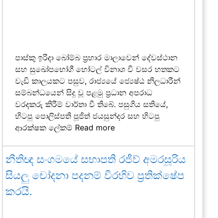
පාස්කු ඉරිදා බෝම්බ ප්‍රහාර මාලාවෙන් දේවස්ථාන
සහ සුඛෝපභෝගී හෝටල් විනාශ වී වසර හතකට
වැඩි කාලයකට පසුව, රාජ්‍යයේ ජ්‍යෙෂ්ඨ නිලධාරීන්
සම්බන්ධයෙන් සිදු වූ පළමු ප්‍රධාන අපරාධ
වරදකරු කිරීම් වාර්තා වී තිබේ. පසුගිය සතියේ,
හිටපු පොලිස්පති පූජිත් ජයසුන්දර සහ හිටපු
ආරක්ෂක ලේකම්
Read more
නීතිඥ සංගමයේ සභාපති රජීව් අමරසූරිය
සියලු චෝදනා පදනම් විරහිව ප්‍රතික්ෂේප
කරයි.