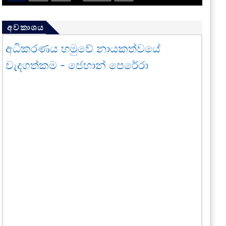
අවකාශය
අධිකරණය හමුවේ නායකත්වයේ
වැදගත්කම - ජෙහාන් පෙරේරා