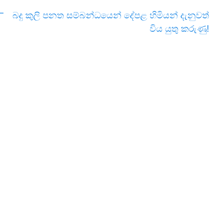
–
බදු කුලි පනත සම්බන්ධයෙන් දේපළ හිමියන් දැනුවත්
විය යුතු කරුණු!