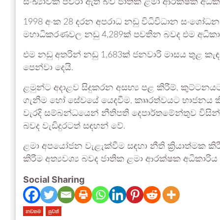
සංඛ්‍යාවක් පවරා ඇති බව ජාතික ළමා ආරක්ෂක අධික
1998 අංක 28 දරන අපරාධ නඩු විධිවිධාන සංශෝධන දණ
මහාධිකරණවල නඩු 4,289ක් පවතින බවද එම අධිකාර
එම නඩු අතරින් නඩු 1,683ක් ජනවාරි මාසය තුළ ක
පෙන්වා දෙයි.
ළමුන්ට අදාළව සිදුකරන අසභ්‍ය පළ කිරීම්, කුට්ටනය
ගැනීම හෝ සේවයේ යෙදවීම, කෲරත්වයට භාජනය කිර
වැරදි සම්බන්ධයෙන්
නීතිපති දෙපාර්තමේන්තුව
විසි
බවද වැඩිදුරටත් සඳහන් වේ.
ළමා අපයෝජන වැළැක්වීම සඳහා නීති ක්‍රියාත්මක කි
කිරීම අත්‍යවශ්‍ය බවද ජාතික ළමා ආරක්ෂක අධිකාර
Social Sharing
නවතම
පුවත්