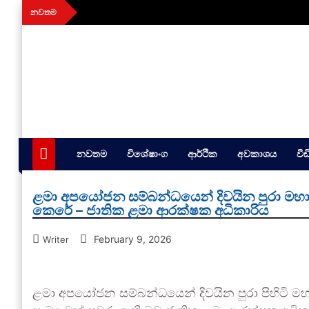
Skip
නවතම
to
content
aithiya
Human Rights News
නවතම
විශේෂාංග
ආර්ථික
අවකාශය
වී
ළමා අපයෝජන සම්බන්ධයෙන් දිවයින පුරා මහා
කෙරේ – ජාතික ළමා ආරක්ෂක අධිකාරිය
February 9, 2026
Writer
ළමා අපයෝජන සම්බන්ධයෙන් දිවයින පුරා පිහිටි 