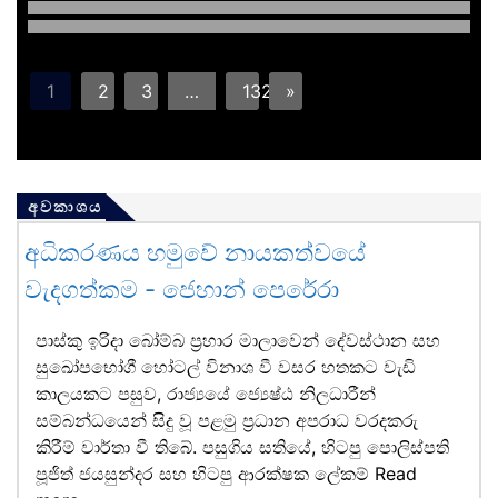
1
2
3
…
132
»
අවකාශය
අධිකරණය හමුවේ නායකත්වයේ
වැදගත්කම - ජෙහාන් පෙරේරා
පාස්කු ඉරිදා බෝම්බ ප්‍රහාර මාලාවෙන් දේවස්ථාන සහ
සුඛෝපභෝගී හෝටල් විනාශ වී වසර හතකට වැඩි
කාලයකට පසුව, රාජ්‍යයේ ජ්‍යෙෂ්ඨ නිලධාරීන්
සම්බන්ධයෙන් සිදු වූ පළමු ප්‍රධාන අපරාධ වරදකරු
කිරීම් වාර්තා වී තිබේ. පසුගිය සතියේ, හිටපු පොලිස්පති
පූජිත් ජයසුන්දර සහ හිටපු ආරක්ෂක ලේකම්
Read