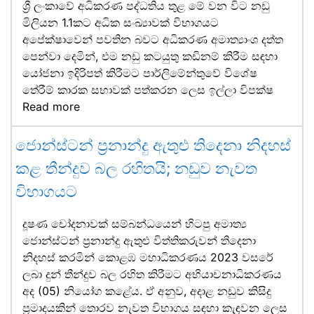
ශ්‍රී ලංකාවේ අධිකරණ පද්ධතිය තුළ මේ වන විට නඩු
මිලියන 1.1කට අධික සංඛ්‍යාවක් විභාගයට
අපේක්ෂාවෙන් පවතින බවට අධිකරණ අමාත්‍යාංශ දත්ත
පෙන්වා දෙමින්, එම නඩු කටයුතු කඩිනම් කිරීම සඳහා
යෝජනා ඉදිරිපත් කිරීමට පාර්ලිමේන්තුවේ විශේෂ
තේරීම් කාරක සභාවක් පත්කරන ලෙස ඉල්ලා විපක්ෂ
Read more
ජොන්ස්ටන් ප්‍රනාන්දු ඇතුළු තිදෙනා නිදහස්
කළ තීන්දුව බල රහිතයි; නඩුව නැවත
විභාගයට
දූෂණ චෝදනාවක් සම්බන්ධයෙන් හිටපු අමාත්‍ය
ජොන්ස්ටන් ප්‍රනාන්දු ඇතුළු විත්තිකරුවන් තිදෙනා
නිදහස් කරමින් කොළඹ මහාධිකරණය 2023 වසරේ
ලබා දුන් තීන්දුව බල රහිත කිරීමට අභියාචනාධිකරණය
අද (05) නියෝග කළේය. ඒ අනුව, අදාළ නඩුව කිසිදු
ප්‍රමාදයකින් තොරව නැවත විභාගය සඳහා කැඳවන ලෙස