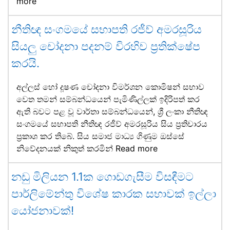
more
නීතිඥ සංගමයේ සභාපති රජීව් අමරසූරිය
සියලු චෝදනා පදනම් විරහිව ප්‍රතික්ෂේප
කරයි.
අල්ලස් හෝ දූෂණ චෝදනා විමර්ශන කොමිෂන් සභාව
වෙත තමන් සම්බන්ධයෙන් පැමිණිල්ලක් ඉදිරිපත් කර
ඇති බවට පළ වූ වාර්තා සම්බන්ධයෙන්, ශ්‍රී ලංකා නීතිඥ
සංගමයේ සභාපති නීතිඥ රජීව් අමරසූරිය සිය ප්‍රතිචාරය
ප්‍රකාශ කර තිබේ. සිය සමාජ මාධ්‍ය ගිණුම ඔස්සේ
නිවේදනයක් නිකුත් කරමින්
Read more
නඩු මිලියන 1.1ක ගොඩගැසීම විසඳීමට
පාර්ලිමේන්තු විශේෂ කාරක සභාවක් ඉල්ලා
යෝජනාවක්!