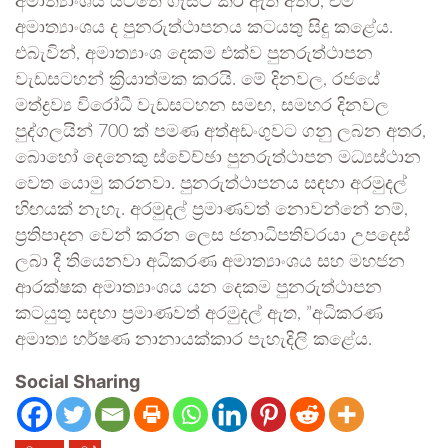
අමාත්‍යාංශය යටතේ ගැසට් කර ඇති අතර, එම
අමාත්‍යාංශය ද පුනරුත්ථාපනය කටයතු සිදු කළේය.
එබැවින්, අමාත්‍යාංශ දෙකම එක්ව පුනරුත්ථාපන
වැඩසටහන් ක්‍රියාත්මක කරයි. මේ දිනවල, රජයේ
මත්ද්‍රව්‍ය විරෝධී වැඩසටහන සමඟ, සමහර දිනවල
පුද්ගලයින් 700 ක් පමණ අත්අඩංගුවට ගනු ලබන අතර,
බොහෝ දෙනෙකු ස්වේච්ඡා පුනරුත්ථාපන මධ්‍යස්ථාන
වෙත යොමු කරනවා. පුනරුත්ථාපනය සඳහා අරමුදල්
හිඟයක් නැහැ. අරමුදල් ප්‍රමාණවත් නොවන්නේ නම්,
ප්‍රතිපාදන වෙන් කරන ලෙස ජනාධිපතිවරයා උපදෙස්
ලබා දී තියෙනවා අධිකරණ අමාත්‍යාංශය සහ මහජන
ආරක්ෂක අමාත්‍යාංශය යන දෙකම පුනරුත්ථාපන
කටයුතු සඳහා ප්‍රමාණවත් අරමුදල් ඇත, ”අධිකරණ
අමාත්‍ය හර්ෂණ නානායක්කාර පැහැදිලි කළේය.
Social Sharing