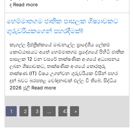
ද
Read more
හෙම්මාතගම ජාතික පාසලක ශිෂ්‍යාවකට
ගුරුවරියකගෙන් පහරදීමක්!
කෑගල්ල දිස්ත්‍රික්කයේ මාවනැල්ල ප්‍රාදේශීය ලේකම්
කොට්ඨාසයට අයත් හෙම්මාතගම ප්‍රදේශයේ පිහිටි ජාතික
පාසලක 12 වන වසරේ තාක්ෂණික අංශයේ අධ්‍යාපනය
ලබන ශිෂ්‍යාවකට, තාක්ෂණික අංශයේ තොරතුරු
තාක්ෂණ (IT) විෂය උගන්වන ගුරුවරියක විසින් පහර
දුන් බවට බරපතළ චෝදනාවක් එල්ල වී තිබේ. සිද්ධිය
2026 ජූලි
Read more
1
2
3
…
473
»