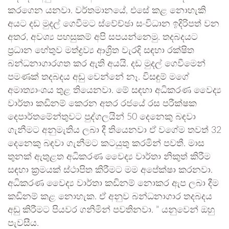
කරගෙන යනවා. වර්තමානයේ, එසේ කළ නොහැකි
අයට දඩ මුදල් ගෙවීමට ස්වේච්ඡා සංවිධාන ඉදිරිපත් වන
අතර, අවශ්‍ය පහසුකම් අපි සපයන්නෙමු. තදබදයට
ප්‍රධාන හේතුව මත්ද්‍රව්‍ය ආශ්‍රිත වැරදි සඳහා රක්ෂිත
බන්ධනාගාරගත කර ඇති අයයි. දඩ මුදල් ගෙවීමෙන්
පමණක් තදබදය අඩු වෙන්නේ නෑ. විසඳුම් මගේ
අමාත්‍යාංශය තුළ තියෙනවා. මේ සඳහා අධිකරණ වෛද්‍ය
වාර්තා කඩිනම් කෙරන අතර රජයේ රස පරීක්ෂක
දෙපාර්තමේන්තුවට පුද්ගලයින් 50 දෙනෙකු බඳවා
ගැනීමට අනුමැතිය ලබා දී තියෙනවා ඒ වගේම තවත් 32
දෙනෙකු බඳවා ගැනීමට කටයුතු කරමින් පවතී. මාස
තුනක් ඇතුළත අධිකරණ වෛද්‍ය වාර්තා නිකුත් කිරීම
සඳහා ක්‍රමයක් ස්ථාපිත කිරීමට මම අපේක්ෂා කරනවා.
අධිකරණ වෛද්‍ය වාර්තා කඩිනම් නොකර ඇප ලබා දීම
කඩිනම් කළ නොහැක. ඒ අනුව බන්ධනාගාර තදබදය
අඩු කිරීමට පියවර ගනිමින් පවතිනවා. ” යනුවෙන් ඔහු
පැවසීය.