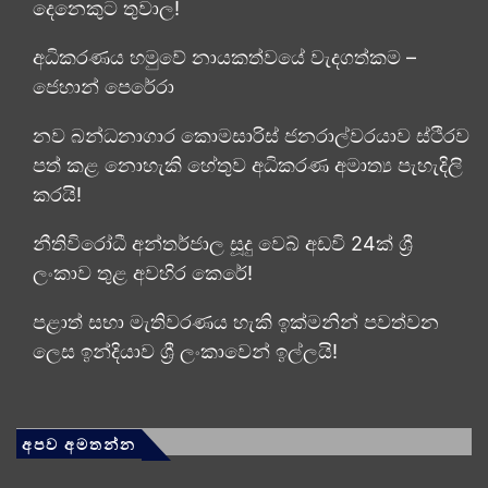
දෙනෙකුට තුවාල!
අධිකරණය හමුවේ නායකත්වයේ වැදගත්කම –
ජෙහාන් පෙරේරා
නව බන්ධනාගාර කොමසාරිස් ජනරාල්වරයාව ස්ථිරව
පත් කළ නොහැකි හේතුව අධිකරණ අමාත්‍ය පැහැදිලි
කරයි!
නීතිවිරෝධී අන්තර්ජාල සූදු වෙබ් අඩවි 24ක් ශ්‍රී
ලංකාව තුළ අවහිර කෙරේ!
පළාත් සභා මැතිවරණය හැකි ඉක්මනින් පවත්වන
ලෙස ඉන්දියාව ශ්‍රී ලංකාවෙන් ඉල්ලයි!
අපව අමතන්න