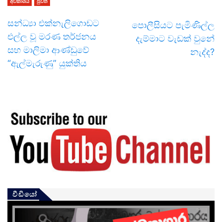
අවකාශය
පුවත්
සන්ධ්‍යා එක්නැලිගොඩට
පොලීසියට පැමිණිල්ල
එල්ල වූ මරණ තර්ජනය
දැම්මාට වැඩක් වුනේ
සහ මාලිමා ආණ්ඩුවේ
නැද්ද?
“ඇල්මැරුණු” යුක්තිය
වීඩියෝ