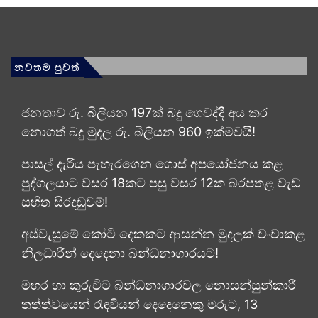
නවතම පුවත්
ජනතාව රු. බිලියන 197ක් බදු ගෙවද්දී අය කර
නොගත් බදු මුදල රු. බිලියන 960 ඉක්මවයි!
පාසල් දැරිය පැහැරගෙන ගොස් අපයෝජනය කළ
පුද්ගලයාට වසර 18කට පසු වසර 12ක බරපතළ වැඩ
සහිත සිරදඬුවම්!
අස්වැසුමේ කෝටි දෙකකට ආසන්න මුදලක් වංචාකළ
නිලධාරීන් දෙදෙනා බන්ධනාගාරයට!
මහර හා කුරුවිට බන්ධනාගාරවල නොසන්සුන්කාරී
තත්ත්වයෙන් රැඳවියන් දෙදෙනෙකු මරුට, 13