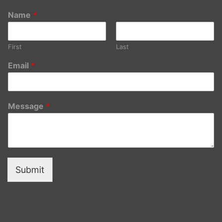
Name
*
First
Last
Email
*
Message
*
Submit