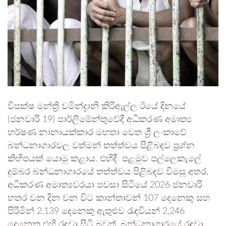
විපක්ෂ මන්ත්‍රී චමින්ද්‍රානි කිරිඇල්ල ඊයේ දිනයේ
(ජනවාරි 19) පාර්ලිමේන්තුවේදී අධිකරණ අමාත්‍ය
හර්ෂණ නානායක්කාර මහතා වෙත ශ්‍රී ලංකාවේ
බන්ධනාගාරවල වත්මන් තත්ත්වය පිළිබඳව ප්‍රශ්න
කිහිපයක් යොමු කළාය. එහිදී පළමුව පල්ලෙකැලේ
දුම්බර බන්ධනාගාරයේ තත්ත්වය පිළිබඳව විමසූ අතර,
අධිකරණ අමාත්‍යවරයා පවසා සිටියේ 2026 ජනවාරි
හතර වන දින වන විට කාන්තාවන් 107 දෙනෙකු සහ
පිරිමින් 2,139 දෙනෙකු ඇතුළුව රැඳවියන් 2,246
දෙනෙකු එහි රඳවා සිටි බවත්, බන්ධනාගාරයේ රඳවා