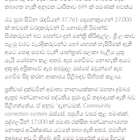
තබාගත හැකි අනුමත ධාරිතාව 699 ක් පමණක් බවත්ය.
රට පුරා සිටින රැඳවියන් 37,761 දෙනෙකුගෙන් 27,000
ක් තවමත් වරදකරුවන් වී නොමැති රිමාන්ඩ්
සිරකරුවන් බව පෙන්වා දුන් මන්ත්‍රී කිරිඇල්ල, ශ්‍රී ලංකාව
පළමු වරට වැරදිකරුවන්ට හෝ යහපත් හැසිරීමක් ඇති
අයට පොදු සමාව වැනි යාන්ත්‍රණ සලකා බැලිය යුතු
යැයි යෝජනා කළ අතර, ඇප ගෙවීමට නොහැකි අයට
දකුණු අප්‍රිකාවේ ඇප අරමුදල ඔස්සේ ඔවුන්ගේ ඇප
ගෙවීම සිදු කරන ආකාරය පිළිබඳව සිහිපත් කළාය.
ප්‍රතිචාර දක්වමින් අමාත්‍ය නානායක්කාර මහතා දුම්බර
ඇතුළු බන්ධනාගාර පද්ධතිය පුරා දැඩි තදබදයක් ඇති බව
පිළිගත්තේය. ඒ අනුව “දැනටමත්, Community
correction system ඔස්සේ, පසුගිය වසර තුළ පමණක්,
පුද්ගලයින් 17,000 ක් පමණ රක්ෂිත බන්ධනාගාරගත
නොකර අධීක්ෂණය යටතේ තබා ඇති අතර, එමඟින්
තදබදය අඩු වී තිබේ. අපි මෙම වසරේත් මෙය දිගටම