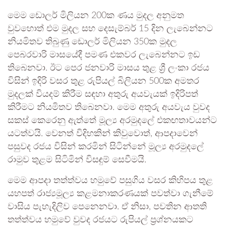
මෙම ඩොලර් මිලියන 200ක ණය මුදල අනුමත
වුවහොත් එම මුදල සහ දෙසැම්බර් 15 දින ලැබෙන්නට
නියමිතව තිබුණු ඩොලර් මිලියන 350ක මුදල
පෙබරවාරි මාසයේදී පමණ එකවර ලැබෙන්නට ඉඩ
තිබෙනවා. ඊට පෙර ජනවාරි මාසය තුළ ශ්‍රී ලංකා රජය
විසින් ඉදිරි වසර තුළ රුපියල් බිලියන 500ක අමතර
මුදලක් වියදම් කිරීම සඳහා අතුරු අයවැයක් ඉදිරිපත්
කිරීමට නියමිතව තිබෙනවා. මෙම අතුරු අයවැය වුවද
සකස් කෙරෙනු ඇත්තේ මූල්‍ය අරමුදලේ එකඟතාවයන්ට
යටත්වයි. වෙනත් විදිහකින් කිවුවොත්, ආපදාවෙන්
පසුවද රජය විසින් කරමින් සිටින්නේ මූල්‍ය අරමුදලේ
රාමුව තුළම සිටිමින් විසඳුම් සෙවීමයි.
මෙම ආපදා තත්ත්වය හමුවේ පසුගිය වසර කිහිපය තුළ
යහපත් රාජ්‍යමූල්‍ය කළමනාකරණයක් පවත්වා ගැනීමේ
වාසිය පැහැදිලිව පෙනෙනවා. ඒ නිසා, පවතින ආතති
තත්ත්වය හමුවේ වුවද රජයට රුපියල් ප්‍රශ්නයකට