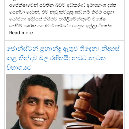
අපේක්ෂාවෙන් පවතින බවට අධිකරණ අමාත්‍යාංශ දත්ත
පෙන්වා දෙමින්, එම නඩු කටයුතු කඩිනම් කිරීම සඳහා
යෝජනා ඉදිරිපත් කිරීමට පාර්ලිමේන්තුවේ විශේෂ
තේරීම් කාරක සභාවක් පත්කරන ලෙස ඉල්ලා විපක්ෂ
Read more
ජොන්ස්ටන් ප්‍රනාන්දු ඇතුළු තිදෙනා නිදහස්
කළ තීන්දුව බල රහිතයි; නඩුව නැවත
විභාගයට