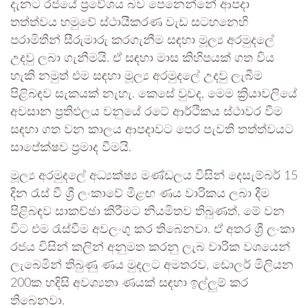
දැනට රජයේ ප්‍රවේශය බව පෙනෙන්නේ ආපදා
තත්ත්වය හමුවේ ස්ථායීකරණ වැඩ සටහනෙහි
පරාමිතීන් සීරුමාරු කරගැනීම සඳහා මූල්‍ය අරමුදලේ
උදවු ලබා ගැනීමයි. ඒ සඳහා මාස කිහිපයක් ගත විය
හැකි නමුත් එම සඳහා මූල්‍ය අරමුදලේ උදවු ලැබීම
පිළිබඳව සැකයක් නැහැ. කෙසේ වුවද, මෙම ක්‍රියාවලියේ
අවසාන ප්‍රතිඵලය වනුයේ රටේ ආර්ථිකය ස්ථාවර වීම
සඳහා ගත වන කාලය ආපදාවට පෙර පැවති තත්ත්වයට
සාපේක්ෂව ප්‍රමාද වීමයි.
මූල්‍ය අරමුදලේ අධ්‍යක්ෂ්‍ය මණ්ඩලය විසින් දෙසැම්බර් 15
දින රැස් වී ශ්‍රී ලංකාවේ මීළඟ ණය වාරිකය ලබා දීම
පිළිබඳව සාකච්ඡා කිරීමට නියමිතව තිබුණත්, මේ වන
විට එම රැස්වීම අවලංගු කර තිබෙනවා. ඒ අතර ශ්‍රී ලංකා
රජය විසින් කලින් අනුමත කරනු ලැබ වාරික වශයෙන්
ලැබෙමින් තිබුණු ණය මුදලට අමතරව, ඩොලර් මිලියන
200ක හදිසි අවශ්‍යතා ණයක් සඳහා ඉල්ලුම් කර
තිබෙනවා.