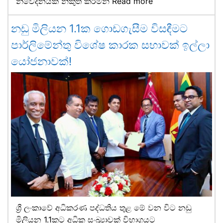
නිවේදනයක් නිකුත් කරමින්
Read more
නඩු මිලියන 1.1ක ගොඩගැසීම විසඳීමට
පාර්ලිමේන්තු විශේෂ කාරක සභාවක් ඉල්ලා
යෝජනාවක්!
ශ්‍රී ලංකාවේ අධිකරණ පද්ධතිය තුළ මේ වන විට නඩු
මිලියන 1.1කට අධික සංඛ්‍යාවක් විභාගයට