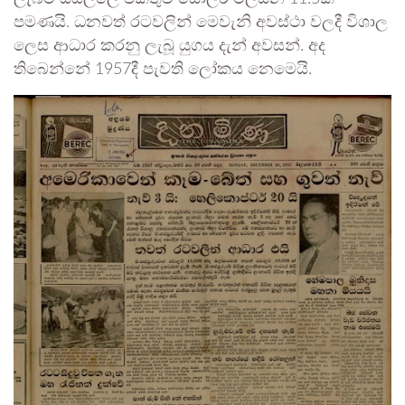
පමණයි. ධනවත් රටවලින් මෙවැනි අවස්ථා වලදී විශාල
ලෙස ආධාර කරනු ලැබූ යුගය දැන් අවසන්. අද
තිබෙන්නේ 1957දී පැවති ලෝකය නෙමෙයි.