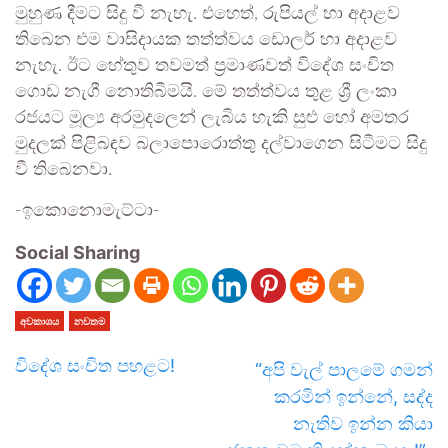
මුහුණ දීමට සිදු වී නැහැ. එහෙත්, රුපියල් හා අදාළව
තිබෙන එම වාසිදායක තත්ත්වය ඩොලර් හා අදාළව
නැහැ. ඊට හේතුව තවමත් ප්‍රමාණවත් විදේශ සංචිත
ගොඩ නැගී නොතිබීමයි. මේ තත්ත්වය තුළ ශ්‍රී ලංකා
රජයට මූල්‍ය අරමුදලෙන් ලැබිය හැකි සුළු හෝ අමතර
මුදලක් පිළිබඳව බලාපොරොත්තු දල්වාගෙන සිටීමට සිදු
වී තිබෙනවා.
-ඉකොනොමැට්ටා-
Social Sharing
අවකාශය
නවතම
විදේශ සංචිත පහළට!
“අපි වැල් පාලමේ ගමන්
කරමින් ඉන්නේ, සද්ද
නැතිව ඉන්න කියා