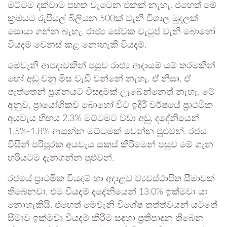
මට්ටම දක්වාම පහත වැටෙන එකක් නැහැ. එහෙත් මේ
ක්‍රමයට රුපියල් බිලියන 500ක් වැනි විශාල මුදලක්
සොයා ගන්න බැහැ. රාජ්‍ය සේවක වැටුප් වැනි බොහෝ
වියදම් වෙනස් කළ නොහැකි වියදම්.
මෙවැනි ආපදාවකින් පසුව රාජ්‍ය ආදායම් යම් තරමකින්
හෝ අඩු වනු මිස වැඩි වන්නේ නැහැ. ඒ නිසා, ඒ
පැත්තෙන් ප්‍රශ්නයට විසඳුමක් ලැබෙන්නෙත් නැහැ. මේ
අනුව, ප්‍රායෝගිකව බොහෝ විට ඉදිරි වර්ෂයේ ප්‍රාථමික
අයවැය හිඟය 2.3% මට්ටමට වඩා අඩු, දදේනියෙන්
1.5%-1.8% ආසන්න මට්ටමක් වෙන්න පුළුවන්. රජය
විසින් පරිපූරක අයවැය සකස් කිරීමෙන් පසුව මේ ගැන
හරියටම දැනගන්න පුළුවන්.
රජයේ ප්‍රාථමික වියදම් හා අදාළව ව්‍යවස්ථාපිත සීමාවක්
තිබෙනවා. එම වියදම් දදේනියෙන් 13.0% ඉක්මවා යා
නොහැකියි. එහෙත් මෙවැනි විශේෂ තත්ත්වයන් යටතේ
සීමාව ඉක්මවා වියදම් කිරීම සඳහා ප්‍රතිපාදන තිබෙන