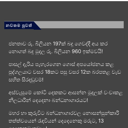
නවතම පුවත්
ජනතාව රු. බිලියන 197ක් බදු ගෙවද්දී අය කර
නොගත් බදු මුදල රු. බිලියන 960 ඉක්මවයි!
පාසල් දැරිය පැහැරගෙන ගොස් අපයෝජනය කළ
පුද්ගලයාට වසර 18කට පසු වසර 12ක බරපතළ වැඩ
සහිත සිරදඬුවම්!
අස්වැසුමේ කෝටි දෙකකට ආසන්න මුදලක් වංචාකළ
නිලධාරීන් දෙදෙනා බන්ධනාගාරයට!
මහර හා කුරුවිට බන්ධනාගාරවල නොසන්සුන්කාරී
තත්ත්වයෙන් රැඳවියන් දෙදෙනෙකු මරුට, 13