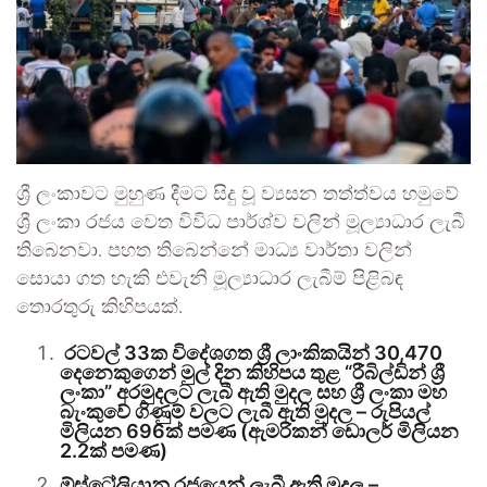
ශ්‍රී ලංකාවට මුහුණ දීමට සිදු වූ ව්‍යසන තත්ත්වය හමුවේ
ශ්‍රී ලංකා රජය වෙත විවිධ පාර්ශ්ව වලින් මූල්‍යාධාර ලැබී
තිබෙනවා. පහත තිබෙන්නේ මාධ්‍ය වාර්තා වලින්
සොයා ගත හැකි එවැනි මූල්‍යාධාර ලැබීම් පිළිබඳ
තොරතුරු කිහිපයක්.
රටවල් 33ක විදේශගත ශ්‍රී ලාංකිකයින් 30,470
දෙනෙකුගෙන් මුල් දින කිහිපය තුළ “රීබිල්ඩින් ශ්‍රී
ලංකා” අරමුදලට ලැබී ඇති මුදල සහ ශ්‍රී ලංකා මහ
බැංකුවේ ගිණුම් වලට ලැබී ඇති මුදල – රුපියල්
මිලියන 696ක් පමණ (ඇමරිකන් ඩොලර් මිලියන
2.2ක් පමණ)
ඕස්ට්‍රේලියානු රජයෙන් ලැබී ඇති මුදල –