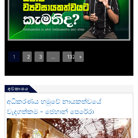
1
2
3
…
132
»
අවකාශය
අධිකරණය හමුවේ නායකත්වයේ
වැදගත්කම - ජෙහාන් පෙරේරා