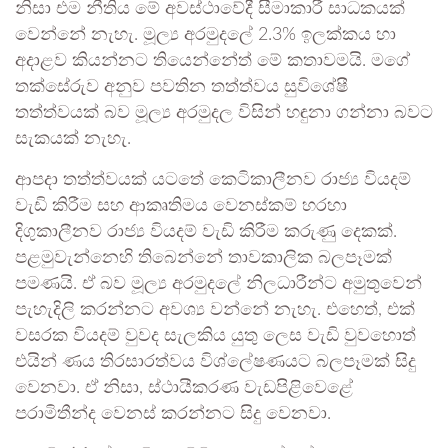
නිසා එම නීතිය මේ අවස්ථාවේදී සීමාකාරී සාධකයක්
වෙන්නේ නැහැ. මූල්‍ය අරමුදලේ 2.3% ඉලක්කය හා
අදාළව කියන්නට තියෙන්නේත් මේ කතාවමයි. මගේ
තක්සේරුව අනුව පවතින තත්ත්වය සුවිශේෂී
තත්ත්වයක් බව මූල්‍ය අරමුදල විසින් හඳුනා ගන්නා බවට
සැකයක් නැහැ.
ආපදා තත්ත්වයක් යටතේ කෙටිකාලීනව රාජ්‍ය වියදම්
වැඩි කිරීම සහ ආකෘතිමය වෙනස්කම් හරහා
දිගුකාලීනව රාජ්‍ය වියදම් වැඩි කිරීම කරුණු දෙකක්.
පළමුවැන්නෙහි තිබෙන්නේ තාවකාලික බලපෑමක්
පමණයි. ඒ බව මූල්‍ය අරමුදලේ නිලධාරීන්ට අමුතුවෙන්
පැහැදිලි කරන්නට අවශ්‍ය වන්නේ නැහැ. එහෙත්, එක්
වසරක වියදම් වුවද සැලකිය යුතු ලෙස වැඩි වුවහොත්
එයින් ණය තිරසාරත්වය විශ්ලේෂණයට බලපෑමක් සිදු
වෙනවා. ඒ නිසා, ස්ථායීකරණ වැඩපිළිවෙළේ
පරාමිතීන්ද වෙනස් කරන්නට සිදු වෙනවා.