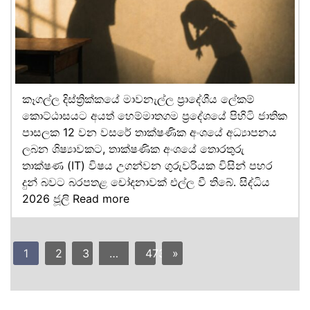
කෑගල්ල දිස්ත්‍රික්කයේ මාවනැල්ල ප්‍රාදේශීය ලේකම්
කොට්ඨාසයට අයත් හෙම්මාතගම ප්‍රදේශයේ පිහිටි ජාතික
පාසලක 12 වන වසරේ තාක්ෂණික අංශයේ අධ්‍යාපනය
ලබන ශිෂ්‍යාවකට, තාක්ෂණික අංශයේ තොරතුරු
තාක්ෂණ (IT) විෂය උගන්වන ගුරුවරියක විසින් පහර
දුන් බවට බරපතළ චෝදනාවක් එල්ල වී තිබේ. සිද්ධිය
2026 ජූලි
Read more
1
2
3
…
473
»