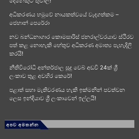
දෙනෙකුට තුවාල!
අධිකරණය හමුවේ නායකත්වයේ වැදගත්කම –
ජෙහාන් පෙරේරා
නව බන්ධනාගාර කොමසාරිස් ජනරාල්වරයාව ස්ථිරව
පත් කළ නොහැකි හේතුව අධිකරණ අමාත්‍ය පැහැදිලි
කරයි!
නීතිවිරෝධී අන්තර්ජාල සූදු වෙබ් අඩවි 24ක් ශ්‍රී
ලංකාව තුළ අවහිර කෙරේ!
පළාත් සභා මැතිවරණය හැකි ඉක්මනින් පවත්වන
ලෙස ඉන්දියාව ශ්‍රී ලංකාවෙන් ඉල්ලයි!
අපව අමතන්න