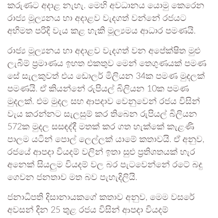
කරුණට අදාළ නැහැ. මෙහි අවධානය යොමු කෙරෙන
රාජ්‍ය මූල්‍යනය හා අදාළව වැදගත් වන්නේ රජයට
අභිමත පරිදි වැය කළ හැකි මූල්‍යමය ආධාර පමණයි.
රාජ්‍ය මූල්‍යනය හා අදාළව වැදගත් වන අපේක්ෂිත මුළු
ලැබීම් ප්‍රමාණය ඉහත එකතුව මෙන් තෙගුණයක් පමණ
සේ සැලකුවත් එය ඩොලර් මිලියන 34ක පමණ මුදලක්
පමණයි. ඒ කියන්නේ රුපියල් බිලියන 10ක පමණ
මුදලක්. එම මුදල සහ ආපදාව වෙනුවෙන් රජය විසින්
වැය කරන්නට සැලසුම් කර තිබෙන රුපියල් බිලියන
572ක මුදල සසඳද්දී මතක් කර ගත හැක්කේ කැළණි
පාලම යටින් පොල් ලෙල්ලක් යාමේ කතාවයි. ඒ අනුව,
රජයේ ආපදා වියදම් වලින් ඉතා සුළු ප්‍රතිශතයක් හැර
අනෙක් සියලුම වියදම් වල බර පැටවෙන්නේ රටේ බදු
ගෙවන ජනතාව මත බව පැහැදිලියි.
ජනාධිපති දිසානායකගේ කතාව අනුව, මෙම වසරේ
අවසන් දින 25 තුළ රජය විසින් ආපදා වියදම්