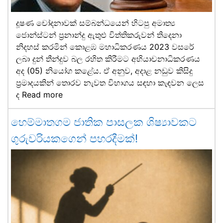
දූෂණ චෝදනාවක් සම්බන්ධයෙන් හිටපු අමාත්‍ය
ජොන්ස්ටන් ප්‍රනාන්දු ඇතුළු විත්තිකරුවන් තිදෙනා
නිදහස් කරමින් කොළඹ මහාධිකරණය 2023 වසරේ
ලබා දුන් තීන්දුව බල රහිත කිරීමට අභියාචනාධිකරණය
අද (05) නියෝග කළේය. ඒ අනුව, අදාළ නඩුව කිසිදු
ප්‍රමාදයකින් තොරව නැවත විභාගය සඳහා කැඳවන ලෙස
ද
Read more
හෙම්මාතගම ජාතික පාසලක ශිෂ්‍යාවකට
ගුරුවරියකගෙන් පහරදීමක්!