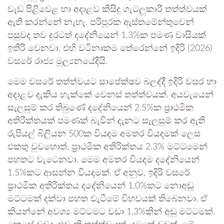
වැඩ පිළිවෙළ හා අදාළව කිසිදු ගැටලුකාරී තත්ත්වයක්
ඇති කරන්නේ නැහැ. පරිපූරක ඇස්තමේන්තුවෙන්
පසුවද තව දුරටත් දදේනියෙන් 1.3%ක පමණ වාසියක්
ඉතිරි වෙනවා. එහි වටිනාකම තේරෙන්නේ ඉදිරි (2026)
වසරේ රාජ්‍ය මූල්‍යනයේදීයි.
මෙම වසරේ තත්ත්වයට සාපේක්ෂව බලද්දී ඉදිරි වසර හා
අදාළව දැකිය හැක්කේ වෙනස් තත්ත්වයක්. අයවැයෙන්
සැලසුම් කර තිබුණේ දදේනියෙන් 2.5%ක ප්‍රාථමික
අතිරික්තයක් පමණක් බැවින් දැනට සැලසුම් කර ඇති
රුපියල් බිලියන 500ක වියදම අමතර වියදමක් ලෙස
එකතු වුවහොත්, ප්‍රාථමික අතිරික්තය 2.3% මට්ටමෙන්
පහතට වැටෙනවා. මෙම අමතර වියදම දදේනියෙන්
1.5%කට ආසන්න වියදමක්. ඒ අනුව, ඉදිරි වසරේ
ප්‍රාථමික අතිරික්තය දදේනියෙන් 1.0%කට නොඅඩු
මට්ටමක් දක්වා පහත වැටීමේ විභවයක් තිබෙනවා. ඒ
කියන්නේ අවශ්‍ය මට්ටමට වඩා 1.3%කින් අඩු මට්ටමක්.