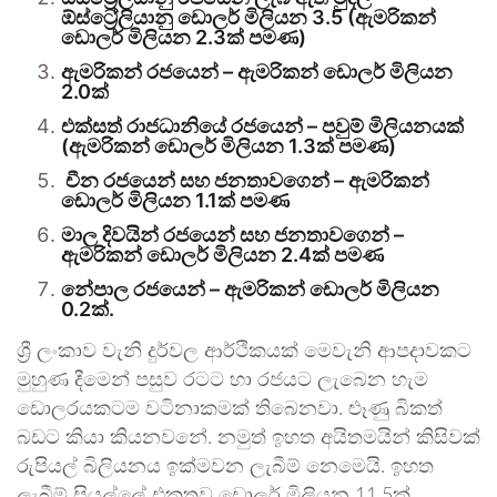
ඕස්ට්‍රේලියානු ඩොලර් මිලියන 3.5 (ඇමරිකන්
ඩොලර් මිලියන 2.3ක් පමණ)
ඇමරිකන් රජයෙන් – ඇමරිකන් ඩොලර් මිලියන
2.0ක්
එක්සත් රාජධානියේ රජයෙන් – පවුම් මිලියනයක්
(ඇමරිකන් ඩොලර් මිලියන 1.3ක් පමණ)
චීන රජයෙන් සහ ජනතාවගෙන් – ඇමරිකන්
ඩොලර් මිලියන 1.1ක් පමණ
මාල දිවයින් රජයෙන් සහ ජනතාවගෙන් –
ඇමරිකන් ඩොලර් මිලියන 2.4ක් පමණ
නේපාල රජයෙන් – ඇමරිකන් ඩොලර් මිලියන
0.2ක්.
ශ්‍රී ලංකාව වැනි දුර්වල ආර්ථිකයක් මෙවැනි ආපදාවකට
මුහුණ දීමෙන් පසුව රටට හා රජයට ලැබෙන හැම
ඩොලරයකටම වටිනාකමක් තිබෙනවා. ළූණු බිකත්
බඩට කියා කියනවනේ. නමුත් ඉහත අයිතමයින් කිසිවක්
රුපියල් බිලියනය ඉක්මවන ලැබීම් නෙමෙයි. ඉහත
ලැබීම් සියල්ලේ එකතුව ඩොලර් මිලියන 11.5ක්