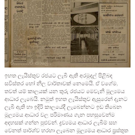
ඉහත ලැයිස්තුව රජයට ලැබී ඇති අරමුදල් පිළිබඳ
සවිස්තර හෝ නිල වාර්තාවක් නෙමෙයි. ඒ වගේම,
තවත් යම් කාලයක් යන තුරු රජයට මෙවැනි මූල්‍යමය
ආධාර ලැබෙයි. නමුත් ඉහත ලැයිස්තුව ඇසුරෙන් දැනට
ලැබී ඇති හා ඉදිරි කාලයේදී ලැබෙන්නට ඉඩ තිබෙන
මූල්‍යමය ආධාර වල පරිමාණය ගැන පහසුවෙන්ම
අදහසක් ගන්න පුළුවන්. ද්‍රව්‍යමය ආධාර ලැබීම් සහ
වෙනත් පාර්ශ්ව හරහා ලැබෙන මූල්‍යමය ආධාර ප්‍රස්තුත