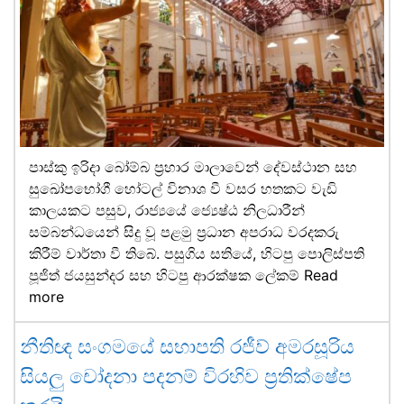
පාස්කු ඉරිදා බෝම්බ ප්‍රහාර මාලාවෙන් දේවස්ථාන සහ
සුඛෝපභෝගී හෝටල් විනාශ වී වසර හතකට වැඩි
කාලයකට පසුව, රාජ්‍යයේ ජ්‍යෙෂ්ඨ නිලධාරීන්
සම්බන්ධයෙන් සිදු වූ පළමු ප්‍රධාන අපරාධ වරදකරු
කිරීම් වාර්තා වී තිබේ. පසුගිය සතියේ, හිටපු පොලිස්පති
පූජිත් ජයසුන්දර සහ හිටපු ආරක්ෂක ලේකම්
Read
more
නීතිඥ සංගමයේ සභාපති රජීව් අමරසූරිය
සියලු චෝදනා පදනම් විරහිව ප්‍රතික්ෂේප