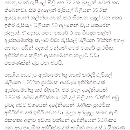
වෙනුවෙන් රුපියල් බිලියන 72.2ක මුදලක් වෙන් කර
තිබෙනවා. එම මුදලෙන් රුපියල් බිලියන 22.2ක්
අයවැයෙන් කලින්ම වෙන් කර තිබෙන මුදල් වන අතර
ඉතිරි රුපියල් බිලියන 50 අලුතෙන් වැය කෙරෙන
මුදලක්. ඒ අනුව, මෙම වසරේ රාජ්‍ය වියදම් කලින්
ඇස්තමේන්තු කලාට වඩා රුපියල් බිලියන 50කින් ඉහළ
යනවා. එයින් අදහස් වන්නේ මෙම වසරේ ප්‍රාථමික
අතිරික්තය කලින් ඇස්තමේන්තු කළාට වඩා
එපමණකින් අඩු වන බවයි.
පසුගිය අයවැය ඇස්තමේන්තු සකස් කරද්දී රුපියල්
බිලියන 1,202ක ප්‍රාථමික අයවැය අතිරික්තයක්
ඇස්තමේන්තු කර තිබුණා. එම මුදල දදේනියෙන්
3.8%ක්. මෙම අතිරික්තය රුපියල් බිලියන 50කින් අඩු
වුවද අවම වශයෙන් දදේනියෙන් 3.6%ක ප්‍රාථමික
අතිරික්තයක් ඉතිරි වෙනවා. මූල්‍ය අරමුදල සමඟ ඇති
එකඟතා අනුව අවශ්‍ය වන්නේ දදේනියෙන් 2.3%කට
නොඅඩු ප්‍රාථමික අතිරික්තයක් බැවින් මෙය ස්ථායීකරණ