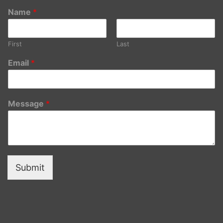
Name
*
First
Last
Email
*
Message
*
Submit