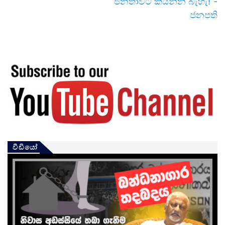
ජනතාවට කියන්න බැහැ!”-
ජනපති
වීඩියෝ