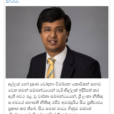
කරයි.
අල්ලස් හෝ දූෂණ චෝදනා විමර්ශන කොමිෂන් සභාව
වෙත තමන් සම්බන්ධයෙන් පැමිණිල්ලක් ඉදිරිපත් කර
ඇති බවට පළ වූ වාර්තා සම්බන්ධයෙන්, ශ්‍රී ලංකා නීතිඥ
සංගමයේ සභාපති නීතිඥ රජීව් අමරසූරිය සිය ප්‍රතිචාරය
ප්‍රකාශ කර තිබේ. සිය සමාජ මාධ්‍ය ගිණුම ඔස්සේ