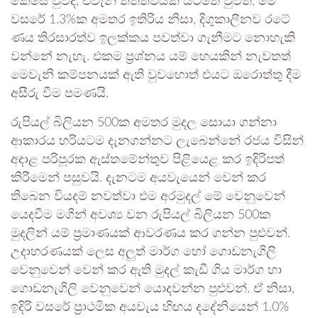
කෙසේ වුවද, එවැනි තත්ත්වයක් යටතේ වුවත්, මේ
වසරේ 1.3%ක අමතර ඉතිරිය නිසා, දිගුකාලීනව රටේ
ණය තිරසාරත්ව ඉලක්කය පවත්වා ගැනීමට නොහැකි
වන්නේ නැහැ. එකම ප්‍රශ්නය යම් හෙයකින් නැවතත්
මෙවැනි කම්පනයක් ඇති වුවහොත් එයට ඔරොත්තු දීම
අසීරු වීම පමණයි.
රුපියල් බිලියන 500ක අමතර මුදල සොයා ගන්නා
ආකාරය හරියටම දැනගන්නට ලැබෙන්නේ රජය විසින්
අදාළ පරිපූරක ඇස්තමේන්තුව පිළියෙළ කර ඉදිරිපත්
කිරීමෙන් පසුවයි. දැනටම අයවැයෙන් වෙන් කර
තිබෙන වියදම් නවත්වා එම අරමුදල් මේ වෙනුවෙන්
යෙදවීම මගින් අවශ්‍ය වන රුපියල් බිලියන 500ක
මුදලින් යම් ප්‍රමාණයක් ආවරණය කර ගන්න පුළුවන්.
උදාහරණයක් ලෙස අලුත් මාර්ග හෝ ගොඩනැගිලි
වෙනුවෙන් වෙන් කර ඇති මුදල් කැඩී ගිය මාර්ග හා
ගොඩනැගිලි වෙනුවෙන් යොදවන්න පුළුවන්. ඒ නිසා,
ඉදිරි වසරේ ප්‍රාථමික අයවැය හිඟය දදේනියෙන් 1.0%