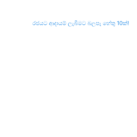
රජයට ආදායම් ලැබීමට බලපෑ හේතු 10ක්!