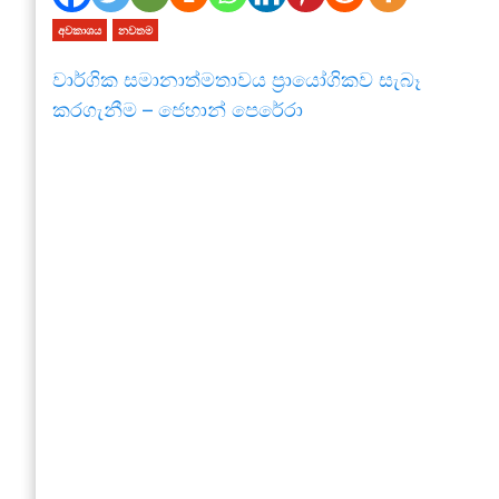
අවකාශය
නවතම
වාර්ගික සමානාත්මතාවය ප්‍රායෝගිකව සැබෑ
කරගැනීම – ජෙහාන් පෙරේරා