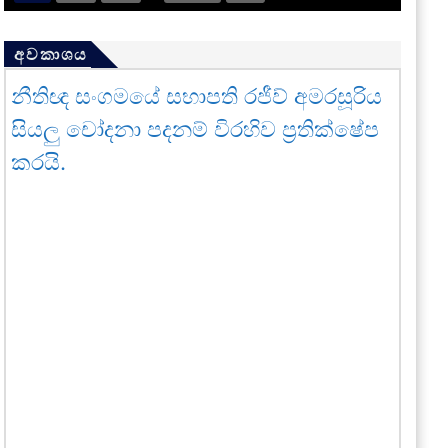
අවකාශය
නීතිඥ සංගමයේ සභාපති රජීව් අමරසූරිය
සියලු චෝදනා පදනම් විරහිව ප්‍රතික්ෂේප
කරයි.