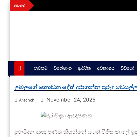
Skip
නවතම
to
content
aithiya
Human Rights News
නවතම
විශේෂාංග
ආර්ථික
අවකාශය
වීඩියෝ
උඹලගේ නොවන දේත් දරාගන්න පුරුදු වෙයල්ල
November 24, 2025
Arachchi
පුරාවිද්‍යා ආඥා පණත කියන්නේ යටත් විජිත කාලේ ඉ