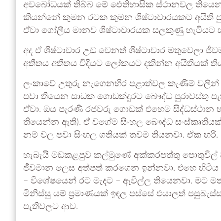
අවබෝධයක් තිබ්බ මේ ඓතිහාසික ස්ථානවල තියෙන
කියන්නේ කුමන රටක කුමන ශිෂ්ටාචාරයකට අයිති 
ඒවා ගෝලීය මානව ශිෂ්ටාචාරයක සලකුණු හැටියට 
අද ඒ ශිෂ්ටාචාර උඩ වෙනත් ශිෂ්ටාචාර මතුවෙලා ජීව
අතීතය අතීතය විදියට ලෝකයට දකින්න අයිතියක් ති
ලංකාවේ උතුරු නැගෙනහිර පළාත්වල කැණීම් වලි
පවා තියෙන සාධක ගොඩක්දුරට බෞද්ධ පුරාවස්තු 
ඒවා. ඔය පැරණි රජවරු ගොඩක් එහෙම සිද්ධස්ථාන 
තියෙන්න ඇති). ඒ වගේම සිංහල බෞද්ධ සංස්කෘතිය
නම් වල පවා සිංහල ගතියක් තවම තියනවා. ඒක හරි.
හැබැයි මඩකළපුව කල්මුණේ අක්කරපත්තු පොතුවිල් වගේ ම
ජීවමාන ලෙස අත්පත් කරගෙන ඉන්නවා. එහෙ හිටිය සි
– විශේෂයෙන් රට මැදට – ඇවිල්ල තියෙනවා. මට මත
මිනිස්සු යම් ප්‍රමාණයක් ඉඳල පස්සේ එයාලත් පසුබ
පැතිවලට ආව.