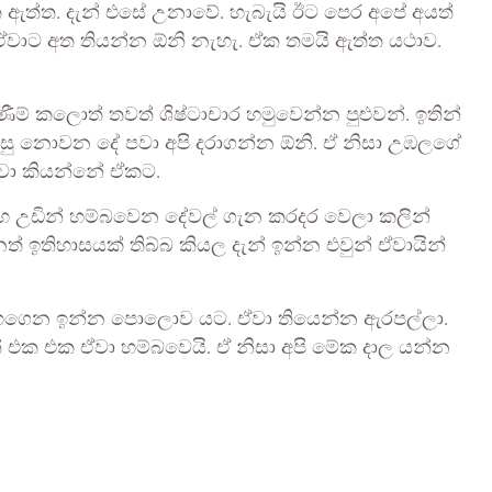
 ඒක ඇත්ත. දැන් එසේ උනාවේ. හැබැයි ඊට පෙර අපේ අයත්
ේ. ඒවාට අත තියන්න ඕනි නැහැ. ඒක තමයි ඇත්ත යථාව.
ම් කලොත් තවත් ශිෂ්ටාචාර හමුවෙන්න පුළුවන්. ඉතින්
සු නොවන දේ පවා අපි දරාගන්න ඕනි. ඒ නිසා උඹලගේ
නවා කියන්නේ ඒකට.
් සහ උඩින් හම්බවෙන දේවල් ගැන කරදර වෙලා කලින්
 ඉතිහාසයක් තිබ්බ කියල දැන් ඉන්න එවුන් ඒවායින්
ගෙන ඉන්න පොලොව යට. ඒවා තියෙන්න ඇරපල්ලා.
 එක එක ඒවා හම්බවෙයි. ඒ නිසා අපි මේක දාල යන්න