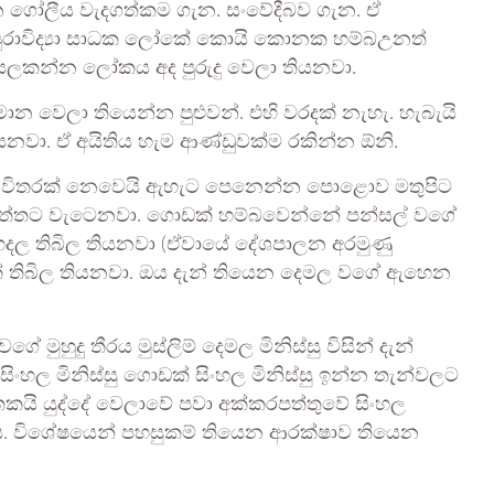
 ගෝලීය වැදගත්කම ගැන. සංවේදීබව ගැන. ඒ
පුරාවිද්‍යා සාධක ලෝකේ කොයි කොනක හම්බඋනත්
සලකන්න ලෝකය අද පුරුදු වෙලා තියනවා.
මාන වෙලා තියෙන්න පුළුවන්. එහි වරදක් නැහැ. හැබැයි
යනවා. ඒ අයිතිය හැම ආණ්ඩුවක්ම රකින්න ඕනි.
න් විතරක් නෙවෙයි ඇහැට පෙනෙන්න පොළොව මතුපිට
පැත්තට වැටෙනවා. ගොඩක් හම්බවෙන්නේ පන්සල් වගේ
හදල තිබිල තියනවා (ඒවායේ දේශපාලන අරමුණු
ක් තිබිල තියනවා. ඔය දැන් තියෙන දෙමල වගේ ඇහෙන
ුහුදු තීරය මුස්ලිම් දෙමල මිනිස්සු විසින් දැන්
ංහල මිනිස්සු ගොඩක් සිංහල මිනිස්සු ඉන්න තැන්වලට
කයි යුද්දේ වෙලාවේ පවා අක්කරපත්තුවේ සිංහල
ැස්ස. විශේෂයෙන් පහසුකම් තියෙන ආරක්ෂාව තියෙන