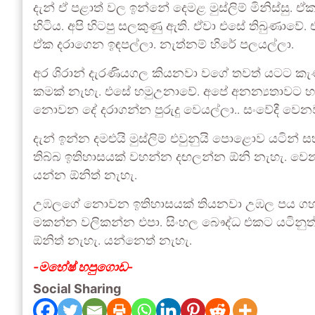
දැන් ඒ පළාත් වල ඉන්නේ දෙමළ මුස්ලිම් මිනිස්සු.
හිටිය. අපි හිටපු සලකුණු ඇති. ඒවා එසේ තිබුණාව
ඒක දරාගෙන ඉඳපල්ලා. නැත්නම් හිරේ පලයල්ලා.
අර ශිරාන් දැරණියගල කියනවා වගේ තවත් යටට කැණී
කමක් නැහැ. එසේ හමුඋනාවේ. අපේ අනන්‍යතාවට හ
නොවන දේ දරාගන්න පුරුදු වෙයල්ලා.. සංවේදී වෙ
දැන් ඉන්න දමළුයි මුස්ලිම් එවුනුයි පොළොව යටින
තිබ්බ ඉතිහාසයක් වහන්න දඟලන්න ඕනි නැහැ. වෙනත්
යන්න ඕනිත් නැහැ.
උඹලගේ නොවන ඉතිහාසයක් තියනවා උඹල පය ගහ
මකන්න වලිකන්න එපා. සිංහල බෞද්ධ එකට යටිනුත්
ඕනිත් නැහැ. යන්නෙත් නැහැ.
-මහේෂ් හපුගොඩ-
Social Sharing