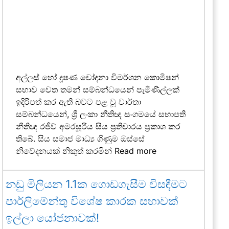
අල්ලස් හෝ දූෂණ චෝදනා විමර්ශන කොමිෂන්
සභාව වෙත තමන් සම්බන්ධයෙන් පැමිණිල්ලක්
ඉදිරිපත් කර ඇති බවට පළ වූ වාර්තා
සම්බන්ධයෙන්, ශ්‍රී ලංකා නීතිඥ සංගමයේ සභාපති
නීතිඥ රජීව් අමරසූරිය සිය ප්‍රතිචාරය ප්‍රකාශ කර
තිබේ. සිය සමාජ මාධ්‍ය ගිණුම ඔස්සේ
නිවේදනයක් නිකුත් කරමින්
Read more
නඩු මිලියන 1.1ක ගොඩගැසීම විසඳීමට
පාර්ලිමේන්තු විශේෂ කාරක සභාවක්
ඉල්ලා යෝජනාවක්!