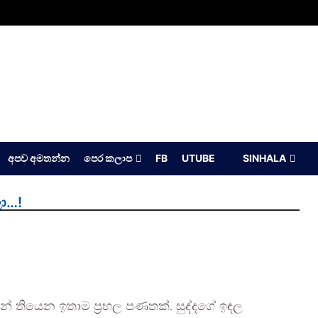
අපව අමතන්න
පෙර කලාප
FB
UTUBE
SINHALA
ා…!
ඳන් තියෙන ඉතාම ප්‍රභල පණතක්. සුද්දගේ ඉඳල