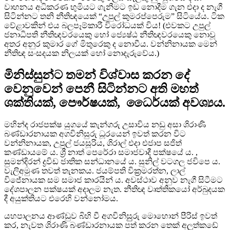
වාහනය අධිකරණ භුමියට ගැනීමට ඉඩ නොදීම ගැන එදා ද නැගී
සිටින්නට තනි නීතිඥයෙක් “උපුල් කුමරප්පෙරුම” සිටියේය. ටික
වේළාවකින් එය බලපෑම්කාරී විරෝධයක් විය! (එවකට උපුල්
ජනාධිපති නීතිඥවරයෙකු හෝ ජ්‍යෙෂ්ඨ නීතිඥවරයෙකු නොවූ
අතර අනුර කුමාර ගේ මිතුරෙකු ද නොවීය. වන්නිනායක මෙන්
නීතිඥ සංසදයක නිලයක් හෝ නොදැරුවේය.)
මිනිස්සුන්ට තමන් විශ්වාස කරන දේ
වෙනුවෙන් පෙනී සිටින්නට අති මහත්
ශක්තියක්, පෞර්ෂයක්, ධෛර්යක් අවශ්‍යය.
මහින්ද රාජපක්ෂ යුගයේ කැන්ගරු උසාවිය නඩු අසා ශිරාණි
බණ්ඩාරනායක අගවිනිසුරු ධූරයෙන් ඉවත් කරන විට
වන්නිනායක, උපුල් ජයසූරිය, ශිරාල් එදා එජාප සජිත්
කණ්ඩායමේ ය. ශ්‍රී නාත් පෙරේරා සමාජවාදී පක්ෂයේ ය. ,
සුමන්දිරන් ද්‍රවිඩ ජාතික සන්ධානයේ ය. සුනිල් වටගල ජවිපෙ ය.
වැලිඅමුණ තවත් තැනකය. ජයම්පති වික්‍රමරත්න, ලාල්
විජේනායක සම සමාජ කාරයින් ය. අවස්ථාව අනුව නැගී සිටීමට
දේශපාලන පක්ෂයක් අදාලම නැත. නීතිඥ වෘත්තිකයෝ අර්බුදයක
දී අයුක්තියට එරෙහි වන්නෝමය.
යහපාලනය ආණ්ඩුව බිහි වී අගවිනිසුුරු මොහොන් පීරිස් ඉවත්
කර, නැවත ශිරාණි බණ්ඩාරනායක පත් කරන තෙක් අලුත්කඩේ