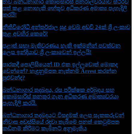
නව බන්ධනාගාර කොමසාරිස් ජනරාල්වරයාව ස්ථිරව
පත් කළ නොහැකි හේතුව අධිකරණ අමාත්‍ය පැහැදිලි
කරයි!
නීතිවිරෝධී අන්තර්ජාල සූදු වෙබ් අඩවි 24ක් ශ්‍රී ලංකාව
තුළ අවහිර කෙරේ!
පළාත් සභා මැතිවරණය හැකි ඉක්මනින් පවත්වන
ලෙස ඉන්දියාව ශ්‍රී ලංකාවෙන් ඉල්ලයි!
පාරකදී පොලිසියෙන් ID එක ඉල්ලුවොත් මොකද
වෙන්නේ? හැඳුනුම්පත නැත්නම් Arrest කරන්න
පුළුවන්ද?
බන්ධනාගාර තදබදය, රස පරීක්ෂක අර්බුදය සහ
කොමසාරිස් තනතුර ගැන අධිකරණ අමාත්‍යවරයා
පැහැදිලි කරයි.
බන්ධනාගාර තදබදයට විසඳුමක් ලෙස සැකකරුවන්
නිවාස අඩස්සියේ රඳවා තැබීමේ පනත් කෙටුම්පත
කඩිනම් කිරීමට කැබිනට් අනුමැතිය