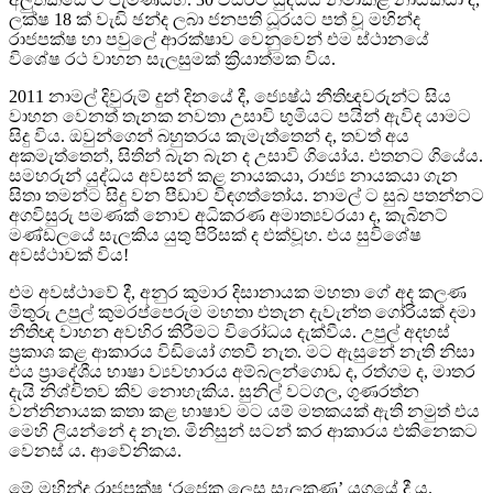
ලක්ෂ 18 ක් වැඩි ඡන්ද ලබා ජනපති ධූරයට පත් වූ මහින්ද
රාජපක්ෂ හා පවුලේ ආරක්ෂාව වෙනුවෙන් එම ස්ථානයේ
විශේෂ රථ වාහන සැලසුමක් ක්‍රියාත්මක විය.
2011 නාමල් දිවුරුම් දුන් දිනයේ දී, ජ්‍යෙෂ්ඨ නීතිඥවරුන්ට සිය
වාහන වෙනත් තැනක නවතා උසාවි භුමියට පයින් ඇවිද යාමට
සිදු විය. ඔවුන්ගෙන් බහුතරය කැමැත්තෙන් ද, තවත් අය
අකමැත්තෙන්, සිතින් බැන බැන ද උසාවි ගියෝය. එතනට ගියේය.
සමහරුන් යුද්ධය අවසන් කළ නායකයා, රාජ්‍ය නායකයා ගැන
සිතා තමන්ට සිදු වන පීඩාව විඳගත්තෝය. නාමල් ට සුබ පතන්නට
අගවිසුරු පමණක් නොව අධිකරණ අමාත්‍යවරයා ද, කැබිනට්
මණ්ඩලයේ සැලකිය යුතු පිරිසක් ද එක්වූහ. එය සුවිශේෂ
අවස්ථාවක් විය!
එම අවස්ථාවේ දී, අනුර කුමාර දිසානායක මහතා ගේ අද කලණ
මිතුරු උපුල් කුමරප්පෙරුම මහතා එතැන දැවැන්ත ගෝරියක් දමා
නීතිඥ වාහන අවහිර කිරීමට විරෝධය දැක්වීය. උපුල් අදහස්
ප්‍රකාශ කළ ආකාරය විඩියෝ ගතවී නැත. මට ඇසුනේ නැති නිසා
එය ප්‍රාදේශීය භාෂා ව්‍යවහාරය අම්බලන්ගොඩ ද, රත්ගම ද, මාතර
දැයි නිශ්චිතව කිව නොහැකිය. සුනිල් වටගල, ගුණරත්න
වන්නිනායක කතා කළ භාෂාව මට යම් මතකයක් ඇති නමුත් එය
මෙහි ලියන්නේ ද නැත. මිනිසුන් සටන් කර ආකාරය එකිනෙකට
වෙනස් ය. ආවේනිකය.
මේ මහින්ද රාජපක්ෂ ‘රජෙකු ලෙස සැලකුණු’ යුගයේ දී ය.