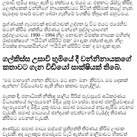
උසාවි භුමිය අසල ඇති වූ තත්වය ද, එයම ය. එතනට රැස්වූ කිසිදු
ලොක්කෙක් වන්නිගේ නායකත්වයට පිටින් කිසිමක් කළේ නැත.
සැමදාම පාරේ සටන බේරා ගැනීමේ වගකීම තිබුණේ ඔහුටමය.
ප්‍රශ්ණයක් ගැටළුවක් අවස්ථාවක් උද්ගත වූ විට එයට එරෙහිව
සටන් කිරීම ශක්තිය තීරණය වන්නේ පුද්ගලයාගෙන්
පුද්ගලයාටය. 1990 – 1994 නිල නොවන විපක්ෂ නායක මහින්ද
රාජපක්ෂගේ ‘ෆයිටින් ස්පිරිට් එක’ මා දැක ගත්තේ ඇත. නිල
විපක්ෂ නායකයින්ගේ ‘ෆයිටින් ස්පිරිට් එක’ ද මා දැක ඇත.
ගල්කිස්ස උසාවි භුමියේ දී වන්නිනායකගේ
කතාවට ගැන විඩියෝ සාක්ෂියක් තිබේ.
‘මම වාහනේ ගන්න කිව්වා. මට අනං මනං කිව්වා. මම දෙකක්
ඇන්නා’ විඩියෝවේ ඇති නිසා කතාව පැහැදිලිය.
මෑතක දී, ජනාධිපති නීතිඥ සාලිය පීරිස් පැවසූවේ අධිකරණය
විධායකයේ බලපෑමෙන් මිදිය යුතු වා සේම, සමාජ ජනප්‍රියවාදයේ
බලපෑමෙන් ද මිදිය යුතු බවය. සමාජ මාධ්‍යයේ නඩු ඇසීම වෙනම
වැඩකි. සමාජ මාධ්‍යයේ ඡන්දයක් පවත්වා හරි වැරැද්ද තීරණය
කිරීමට වෙනත් වැඩකි.
ආණ්ඩුව සමාජ මාධ්‍ය ඔස්සේ ප්‍රතිපත්ති තීරණය කිරීම ලාමක
වැඩකි. අද ලොකුම අමාරුවේ වැටී ඇත්තේ මාලිමාවට හිතවත්