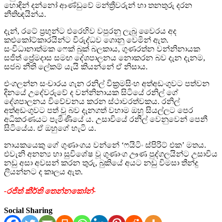
හොඳින් දන්නෝ ආණ්ඩුවේ මන්ත්‍රීවරුන් හා තනතුරු දරන
නීතිඥයින්ය.
දැන්, රටේ ප්‍රභුන්ට එරෙහිව වපුරනු ලැබූ වෛරය අද
කළුකෝට්කාරයින්ට විරුද්ධව ගොනු වෙමින් ඇත.
සංවිධානාත්මක ෆෙක් බුක් බලකාය, ගුණරත්න වන්නිනායක
සජිත් ප්‍රේමදාස සමඟ දේශපාලනය නොකරන බව දැන දැනම,
සජබ නීති ලේකම් යැයි කියන්නේ ඒ නිසාය.
එංගලන්න සංචාරය ගැන රනිල් වික්‍රමසිංහ අත්අඩංගුවට පත්වන
දිනයේ උදේවරුවේ ද වන්නිනායක සිටියේ රනිල් ගේ
දේශපාලනය විවේචනය කරන ස්ථාවරත්වකය. රනිල්
අත්අඩංගුවට පත් වූ බව දැනගත් වහාම ඔහු සියල්ලට පෙර
අධිකරණයට පැමිණියේ ය. උසාවියේ රනිල් වෙනුවෙන් පෙනී
සිටියේය. ඒ ඔහුගේ හැටි ය.
නායකයෙකු ගේ ගුණාංගය වන්නේ ‘ෆයිටිං ස්පිරිට් එක’ මතය.
එවැනි අනන්‍ය හා සුවිශේෂ වූ ගුණාංග ඌණ පුද්ගලයින්ට උසාවිය
නඩු අසා අවසන් කරන තුරු, බුකියේ අයට නඩු විමසා තීන්දු
ලියන්නට ද කාලය ඇත.
-රජිත් කීර්ති තෙන්නකෝන්-
Social Sharing