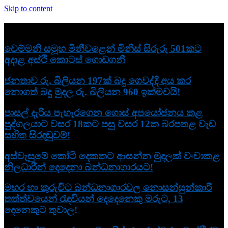
Skip to content
නවතම
චෙම්මනි සමූහ මිනීවළෙන් මිනිස් සිරුරු 501කට
අදාළ අස්ථි කොටස් ගොඩගනී
ජනතාව රු. බිලියන 197ක් බදු ගෙවද්දී අය කර
නොගත් බදු මුදල රු. බිලියන 960 ඉක්මවයි!
පාසල් දැරිය පැහැරගෙන ගොස් අපයෝජනය කළ
පුද්ගලයාට වසර 18කට පසු වසර 12ක බරපතළ වැඩ
සහිත සිරදඬුවම්!
අස්වැසුමේ කෝටි දෙකකට ආසන්න මුදලක් වංචාකළ
නිලධාරීන් දෙදෙනා බන්ධනාගාරයට!
මහර හා කුරුවිට බන්ධනාගාරවල නොසන්සුන්කාරී
තත්ත්වයෙන් රැඳවියන් දෙදෙනෙකු මරුට, 13
දෙනෙකුට තුවාල!