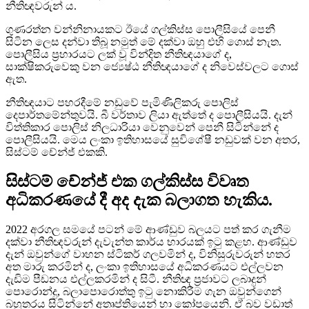
නීතිඥවරුන් ය.
ගුණරත්න වන්නිනායකට ඊයේ ගල්කිස්ස පොලීසියේ පෙනී
සිටින ලෙස දන්වා තිබූ නමුත් මේ දක්වා ඔහු එහි ගොස් නැත.
පොලීසිය ප්‍රහාරයට ලක් වූ වින්දිත නීතිඥයාගේ ද,
සාක්ෂිකරුවෙකු වන ජ්‍යෙෂ්ඨ නීතිඥයාගේ ද නිවෙස්වලට ගොස්
ඇත.
නීතිඥයාට පහරදීමේ නඩුවේ පැමිණිලිකරු පොලිස්
දෙපාර්තමේන්තුවයි. බී වර්තාව ලියා ඇත්තේ ද පොලීසියයි. දැන්
විත්තිකාර පොලිස් නිලධාරියා වෙනුවෙන් පෙනී සිටින්නේ ද
පොලීසියයි. මෙය ලංකා ඉතිහාසයේ සුවිශේෂී නඩුවක් වන අතර,
සිස්ටම් චේන්ජ් එකකි.
සිස්ටම් චේන්ජ් එක ගල්කිස්ස විවෘත
අධිකරණයේ දී අද දැක බලාගත හැකිය.
2022 අරගල සමයේ පටන් මේ ආණ්ඩුව බලයට පත් කර ගැනීම
දක්වා නීතිඥවරුන් දැවැන්ත කාර්ය භාරයක් ඉටු කළහ. ආණ්ඩුව
දැන් ඔවුන්ගේ වාහන ස්ටිකර් ගලවමින් ද, විනිසුරුවරුන් හතර
අත මාරු කරමින් ද, ලංකා ඉතිහාසයේ අධිකරණයට එල්ලවන
දැඩිම පීඩනය එල්ලකරමින් ද සිටී. නීතිඥ ප්‍රජාවට ලබාදුන්
පොරොන්දු, බලාපොරොත්තු ඉටු නොකිරීම ගැන ඔවුන්ගෙන්
බහුතරය සිටින්නේ අතෘප්තියෙන් හා කෝපයෙනි. ඒ බව වඩාත්