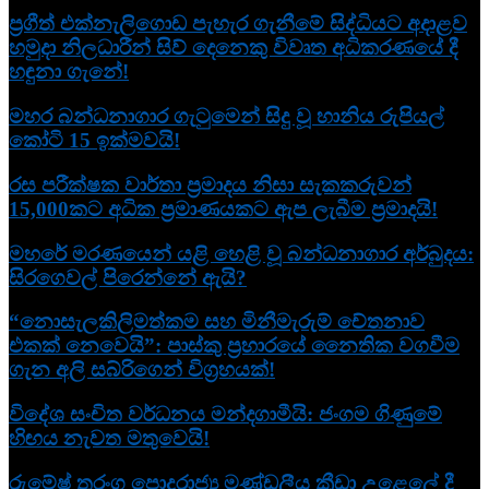
ප්‍රගීත් එක්නැලිගොඩ පැහැර ගැනීමේ සිද්ධියට අදාළව
හමුදා නිලධාරීන් සිව් දෙනෙකු විවෘත අධි­ක­ර­ණ­යේ දී
හඳුනා ගැනේ!
මහර බන්ධනාගාර ගැටුමෙන් සිදු වූ හානිය රුපියල්
කෝටි 15 ඉක්මවයි!
රස පරීක්ෂක වාර්තා ප්‍රමාදය නිසා සැකකරුවන්
15,000කට අධික ප්‍රමාණයකට ඇප ලැබීම ප්‍රමාදයි!
මහරේ මරණයෙන් යළි හෙළි වූ බන්ධනාගාර අර්බුදය:
සිරගෙවල් පිරෙන්නේ ඇයි?
“නොසැලකිලිමත්කම සහ මිනීමැරුම් චේතනාව
එකක් නෙවෙයි”: පාස්කු ප්‍රහාරයේ නෛතික වගවීම
ගැන අලි සබ්රිගෙන් විග්‍රහයක්!
විදේශ සංචිත වර්ධනය මන්දගාමීයි: ජංගම ගිණුමේ
හිඟය නැවත මතුවෙයි!
රුමේෂ් තරංග පොදුරාජ්‍ය මණ්ඩලීය ක්‍රීඩා උළෙලේ දී