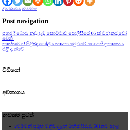
අවකාශය
නවතම
Post navigation
පහර දී බොරු නඩු දැමූ කොට්ටාව පොලිසියේ 06 ක් වරදකරුවෝ
වෙති.
කාන්තාවන් පිළිබඳ ගෝලීය නායක සමුළුවේ සභාපති ප්‍රකාශනය
එළි දැක්වේ
වීඩියෝ
අවකාශය
නවතම පුවත්
චෙම්මනි සමූහ මිනීවළෙන් මිනිස් සිරුරු 501කට අදාළ