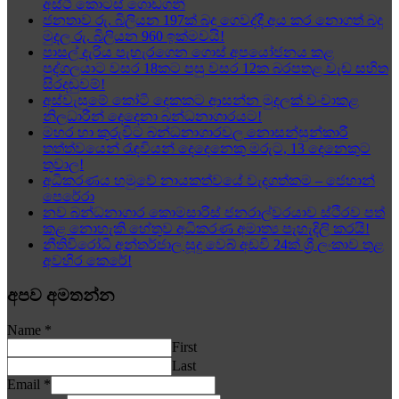
අස්ථි කොටස් ගොඩගනී
ජනතාව රු. බිලියන 197ක් බදු ගෙවද්දී අය කර නොගත් බදු
මුදල රු. බිලියන 960 ඉක්මවයි!
පාසල් දැරිය පැහැරගෙන ගොස් අපයෝජනය කළ
පුද්ගලයාට වසර 18කට පසු වසර 12ක බරපතළ වැඩ සහිත
සිරදඬුවම්!
අස්වැසුමේ කෝටි දෙකකට ආසන්න මුදලක් වංචාකළ
නිලධාරීන් දෙදෙනා බන්ධනාගාරයට!
මහර හා කුරුවිට බන්ධනාගාරවල නොසන්සුන්කාරී
තත්ත්වයෙන් රැඳවියන් දෙදෙනෙකු මරුට, 13 දෙනෙකුට
තුවාල!
අධිකරණය හමුවේ නායකත්වයේ වැදගත්කම – ජෙහාන්
පෙරේරා
නව බන්ධනාගාර කොමසාරිස් ජනරාල්වරයාව ස්ථිරව පත්
කළ නොහැකි හේතුව අධිකරණ අමාත්‍ය පැහැදිලි කරයි!
නීතිවිරෝධී අන්තර්ජාල සූදු වෙබ් අඩවි 24ක් ශ්‍රී ලංකාව තුළ
අවහිර කෙරේ!
අපව අමතන්න
Name
*
First
Last
Email
*