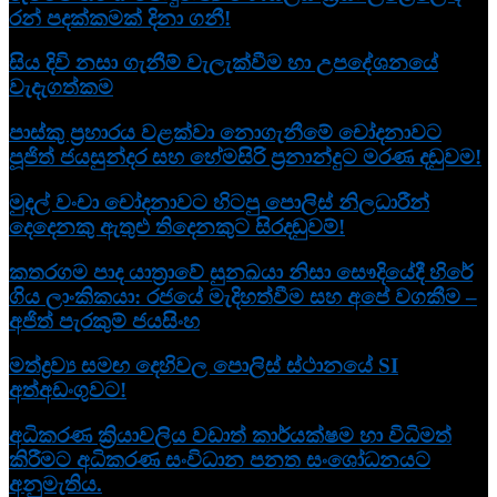
රන් පදක්කමක් දිනා ගනී!
සිය දිවි නසා ගැනීම් වැලැක්වීම හා උපදේශනයේ
වැදැගත්කම
පාස්කු ප්‍රහාරය වළක්වා නොගැනීමේ චෝදනාවට
පූජිත් ජයසුන්දර සහ හේමසිරි ප්‍රනාන්දුට මරණ දඬුවම!
මුදල් වංචා චෝදනාවට හිටපු පොලිස් නිලධාරීන්
දෙදෙනකු ඇතුළු තිදෙනකුට සිරදඬුවම්!
කතරගම පාද යාත්‍රාවේ සුනඛයා නිසා සෞදියේදී හිරේ
ගිය ලාංකිකයා: රජයේ මැදිහත්වීම සහ අපේ වගකීම –
අජිත් පැරකුම් ජයසිංහ
මත්ද්‍රව්‍ය සමඟ දෙහිවල පොලිස් ස්ථානයේ SI
අත්අඩංගුවට!
අධිකරණ ක්‍රියාවලිය වඩාත් කාර්යක්ෂම හා විධිමත්
කිරීමට අධිකරණ සංවිධාන පනත සංශෝධනයට
අනුමැතිය.