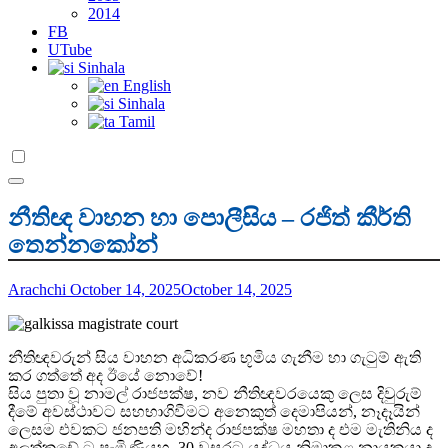
2014
FB
UTube
Sinhala
English
Sinhala
Tamil
නීතිඥ වාහන හා පොලීසිය – රජිත් කීර්ති
තෙන්නකෝන්
Arachchi
October 14, 2025
October 14, 2025
නීතිඥවරුන් සිය වාහන අධිකරණ භූමිය ගැනීම හා ගැටුම් ඇති
කර ගත්තේ අද ඊයේ නොවේ!
සිය පුතා වූ නාමල් රාජපක්ෂ, නව නීතිඥවරයෙකු ලෙස දිවුරුම්
දීමේ අවස්ථාවට සහභාගිවීමට අනෙකුත් දෙමාපියන්, නෑදෑයින්
ලෙසම එවකට ජනපති මහින්ද රාජපක්ෂ මහතා ද එම මැතිනිය ද
අලුත්කඩේ ට පැමිණියහ. 30 වසරට යුද්ධය නිමාකළ නායකයා ද,