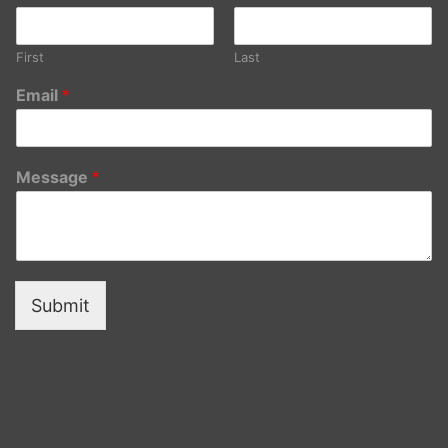
First
Last
Email
*
Message
*
Submit