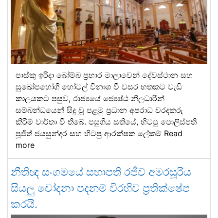
පාස්කු ඉරිදා බෝම්බ ප්‍රහාර මාලාවෙන් දේවස්ථාන සහ
සුඛෝපභෝගී හෝටල් විනාශ වී වසර හතකට වැඩි
කාලයකට පසුව, රාජ්‍යයේ ජ්‍යෙෂ්ඨ නිලධාරීන්
සම්බන්ධයෙන් සිදු වූ පළමු ප්‍රධාන අපරාධ වරදකරු
කිරීම් වාර්තා වී තිබේ. පසුගිය සතියේ, හිටපු පොලිස්පති
පූජිත් ජයසුන්දර සහ හිටපු ආරක්ෂක ලේකම්
Read
more
නීතිඥ සංගමයේ සභාපති රජීව් අමරසූරිය
සියලු චෝදනා පදනම් විරහිව ප්‍රතික්ෂේප
කරයි.