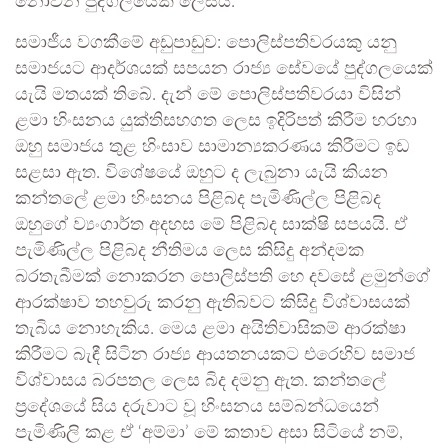
නොවන පුද්ගලයෙක් ලෙසයි.
සමාජීය වගකීමේ අඩුපාඩුව: පොලිස්පතිවරයකු යනු
සමාජයට ආදර්ශයක් සපයන රාජ්‍ය සේවයේ පුද්ගලයෙක්
යැයි මතයක් තිබේ. දැන් මේ පොලිස්පතිවරයා විසින්
ළමා හිංසනය යුක්තිසහගත ලෙස ඉදිරිපත් කිරීම හරහා
ඔහු සමාජය තුළ හිංසාව සාමාන්‍යකරණය කිරීමට ඉඩ
සළසා ඇත. විශේෂයේ ඔහුට ද ලැබුනා යැයි කියන
කන්තලේ ළමා හිංසනය පිළිබද පැමිණිල්ල පිළිබද
ඔහුගේ ව්‍යංගාර්ත අදහස මේ පිළිබද සාක්ෂි සපයයි. ඒ
පැමිණිල්ල පිළිබද නීතිමය ලෙස කිසිදු අන්දමක
බරතැබීමක් නොකරන පොලිස්පති හෙ දවසේ ළමුන්ගේ
ආරක්ෂාව තහවුරු කරනු ඇතිබවට කිසිදු විශ්වාසයක්
තැබිය නොහැකිය. මෙය ළමා අයිතිවාසිකම් ආරක්ෂා
කිරීමට බැඳී සිටින රාජ්‍ය ආයතනයකට එරෙහිව සමාජ
විශ්වාසය බරපතල ලෙස බිද දමනු ඇත. කන්තලේ
ප්‍රදේශයේ සිය දරුවාට වූ හිංසනය සම්බන්ධයෙන්
පැමිණිලි කළ ඒ ‘අම්මා’ මේ කතාව අසා සිටියේ නම්,