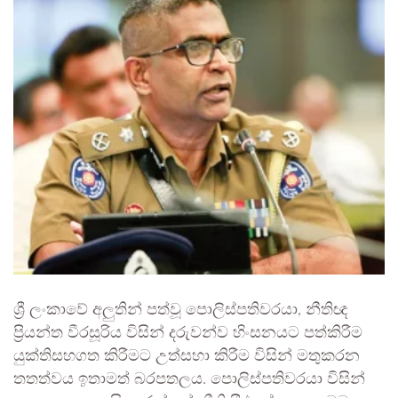
ශ්‍රී ලංකාවේ අලුතින් පත්වූ පොලිස්පතිවරයා, නීතිඥ
ප්‍රියන්ත වීරසූරිය විසින් දරුවන්ව හිංසනයට පත්කිරීම
යුක්තිසහගත කිරීමට උත්සහා කිරීම විසින් මතුකරන
තතත්වය ඉතාමත් බරපතලය. පොලිස්පතිවරයා විසින්