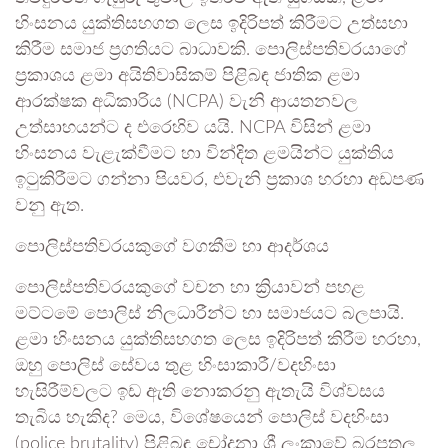
හිංසනය යුක්තිසහගත ලෙස ඉදිරිපත් කිරීමට උත්සහා
කිරීම සමාජ ප්‍රගතියට බාධාවකි. පොලිස්පතිවරයාගේ
ප්‍රකාශය ළමා අයිතිවාසිකම් පිළිබඳ ජාතික ළමා
ආරක්ෂක අධිකාරිය (NCPA) වැනි ආයතනවල
උත්සාහයන්ට ද එරෙහිව යයි. NCPA විසින් ළමා
හිංසනය වැළැක්වීමට හා වින්දිත ළමයින්ට යුක්තිය
ඉටුකිරීමට ගන්නා පියවර, එවැනි ප්‍රකාශ හරහා අඩපණ
වනු ඇත.
පොලිස්පතිවරයකුගේ වගකීම හා ආදර්ශය
පොලිස්පතිවරයකුගේ වචන හා ක්‍රියාවන් පහළ
මට්ටමේ පොලිස් නිලධාරීන්ට හා සමාජයට බලපායි.
ළමා හිංසනය යුක්තිසහගත ලෙස ඉදිරිපත් කිරීම හරහා,
ඔහු පොලිස් සේවය තුළ හිංසාකාරී/වදහිංසා
හැසිරීම්වලට ඉඩ ඇති නොකරනු ඇතැයි විශ්වසය
තැබිය හැකිද? මෙය, විශේෂයෙන් පොලිස් වදහිංසා
(police brutality) පිළිබඳ චෝදනා ශ්‍රී ලංකාවේ බරපතල