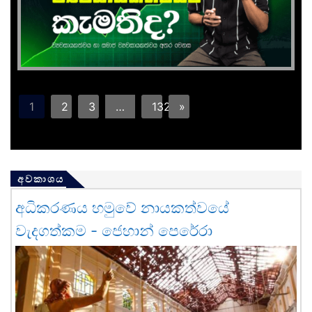
1
2
3
…
132
»
අවකාශය
අධිකරණය හමුවේ නායකත්වයේ
වැදගත්කම - ජෙහාන් පෙරේරා