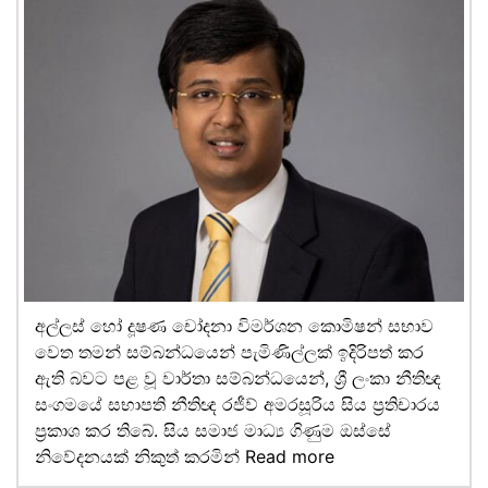
අල්ලස් හෝ දූෂණ චෝදනා විමර්ශන කොමිෂන් සභාව
වෙත තමන් සම්බන්ධයෙන් පැමිණිල්ලක් ඉදිරිපත් කර
ඇති බවට පළ වූ වාර්තා සම්බන්ධයෙන්, ශ්‍රී ලංකා නීතිඥ
සංගමයේ සභාපති නීතිඥ රජීව් අමරසූරිය සිය ප්‍රතිචාරය
ප්‍රකාශ කර තිබේ. සිය සමාජ මාධ්‍ය ගිණුම ඔස්සේ
නිවේදනයක් නිකුත් කරමින්
Read more