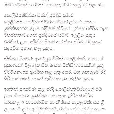
ශිෂ්ටසම්පන්න රටක් ගොඩනැගීමට සෘජුවම බලපායි.
පොලිස්පතිවරයා විසින් ප්‍රසිද්ධ සමාව
ඉල්ලීමක්:
පොලිස්පතිවරයා විසින් ළමා හිංසනය
යුක්තිසහගත ලෙස ඉදිරිපත් කිරීමට උත්සහා කිරීම ගැන
මහජනතාවගෙන් ප්‍රසිද්ධියේ සමාව ඉල්ලිය යුතුය.
එමගින්, ළමා අයිතිවාසිකම් ආරක්ෂා කිරීමට ඔහුගේ
කැපවීම ප්‍රකාශ කළ යුතුය.
නීතිමය පියවර:
ආණ්ඩුව විසින් පොලිස්පතිවරයාගේ
ප්‍රකාශයන් පිළිබඳව විවෘත සහ විනිවිදභාවයකින් යුතු
විමර්ශනයක් ආරම්භ කළ යුතු අතර, ඔහු තනතුරේ රැඳී
සිටීම සම්බන්ධයෙන් දැඩිව සලකා බැලිය යුතුය.
ඉහතින් සාකච්ඡා කළ පරිදි පොලිස්පතිවරයාගේ එම
ළමා හිංසනය යුක්තිසහගත ලෙස ඉදිරිපත් කිරීම
බරපතල ආචාරධාර්මික හා නීතිමය ගැටලුවකි. එය ශ්‍රී
ලංකාවේ ළමා අයිතිවාසිකම්, රාජ්‍ය සේවයේ විනය, හා