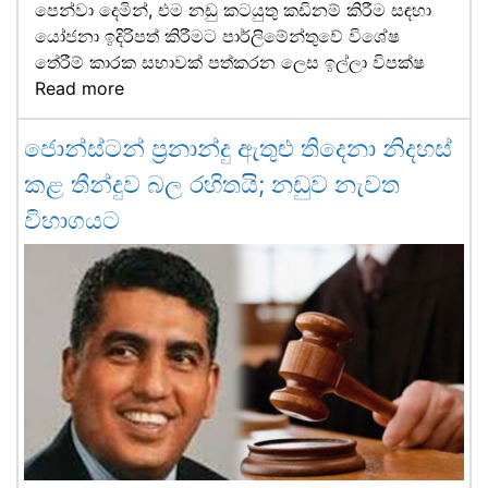
පෙන්වා දෙමින්, එම නඩු කටයුතු කඩිනම් කිරීම සඳහා
යෝජනා ඉදිරිපත් කිරීමට පාර්ලිමේන්තුවේ විශේෂ
තේරීම් කාරක සභාවක් පත්කරන ලෙස ඉල්ලා විපක්ෂ
Read more
ජොන්ස්ටන් ප්‍රනාන්දු ඇතුළු තිදෙනා නිදහස්
කළ තීන්දුව බල රහිතයි; නඩුව නැවත
විභාගයට