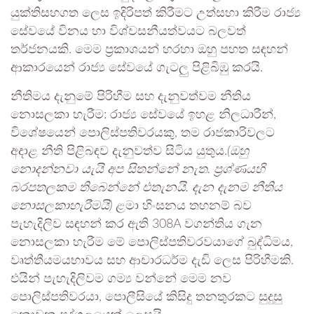
යුක්තිසහගත ලෙස ඉදිරිපත් කිරීමට උත්සහා කිරීම රාජ්‍ය
සේවයේ විනය හා විශ්වසනීයත්වයට බලවත්
තර්ජනයකි. මෙම ප්‍රකාශයන් හරහා ඔහු පහත සඳහන්
ආකාරයෙන් රාජ්‍ය සේවයේ ගැටලු පිළිබිඹු කරයි.
නීතිමය දැනුමේ පිරිහීම සහ දැනුවත්වම නීතිය
නොසලකා හැරීම: රාජ්‍ය සේවයේ ඉහළ නිලධාරීන්,
විශේෂයෙන් පොලිස්පතිවරයකු, තම රාජකාරිවලට
අදාළ නීති පිළිබඳව දැනුවත්ව සිටිය යුතුය.
(ඔහු
නොදන්නවා යැයි අප සිතන්නේ නැත. ප්‍රශ්ණයහි
බරපතලකම තිබෙන්නේ එතැනයි. දැන දැනම නීතිය
නොසලකාහැරීමයි)
ළමා හිංසනය තහනම් බව
පැහැදිලිව සඳහන් කර ඇති 308A වගන්තිය ගැන
නොසලකා හැරීම මේ පොලිස්පතිවරවයාගේ බුද්ධිමය,
වෘත්තීයමයභාවය සහ ආචාරධර්ම දැඩි ලෙස පිරිහීමකි.
එයින් පැහැදිලිවම ගම්‍ය වන්නේ මෙම නව
පොලිස්පතිවරයා, පොලීසියේ කිසිදු තනතුරකට සුදුසු