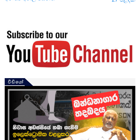
වීඩියෝ