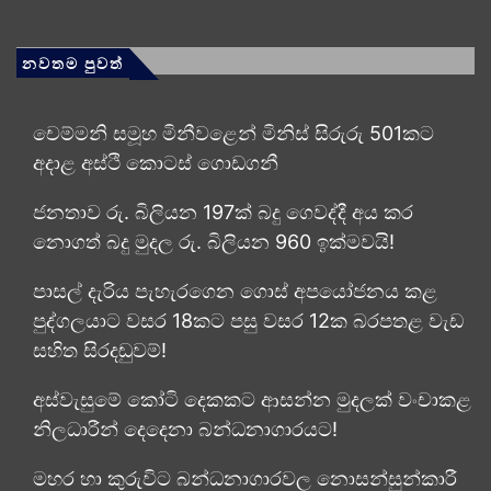
නවතම පුවත්
චෙම්මනි සමූහ මිනීවළෙන් මිනිස් සිරුරු 501කට
අදාළ අස්ථි කොටස් ගොඩගනී
ජනතාව රු. බිලියන 197ක් බදු ගෙවද්දී අය කර
නොගත් බදු මුදල රු. බිලියන 960 ඉක්මවයි!
පාසල් දැරිය පැහැරගෙන ගොස් අපයෝජනය කළ
පුද්ගලයාට වසර 18කට පසු වසර 12ක බරපතළ වැඩ
සහිත සිරදඬුවම්!
අස්වැසුමේ කෝටි දෙකකට ආසන්න මුදලක් වංචාකළ
නිලධාරීන් දෙදෙනා බන්ධනාගාරයට!
මහර හා කුරුවිට බන්ධනාගාරවල නොසන්සුන්කාරී