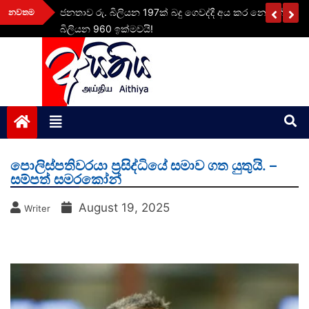
Skip
ි කොටස්
ජනතාව රු. බිලියන 197ක් බදු ගෙවද්දී අය කර නොගත් බදු මු
නවතම
to
බිලියන 960 ඉක්මවයි!
content
aithiya
Human Rights News
පොලිස්පතිවරයා ප්‍රසිද්ධියේ සමාව ගත යුතුයි. –
සම්පත් සමරකෝන්
August 19, 2025
Writer