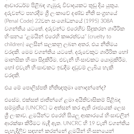
ආචාරධර්ම පිළිබඳ ගැඹුරු විවාදයකට තුඩු දිය යුතුය.
දරුවන්ට පහරදීම ශ්‍රී ලංකාවේ දණ්ඩ නීති සංග්‍රහයේ
(Penal Code) 22වන සංශෝධනයේ (1995) 308A
වගන්තිය යටතේ, දරුවන්ට එරෙහිව සිදුකරන ශාරීරික
හිංසනය “ළමයින් එරෙහි කෲරත්වය” (cruelty to
children) ලෙසින් සලකනු ලබන අතර, එය නීතිමය
වරදකි. මෙම වගන්තිය යටතේ, දරුවෙකුට ශාරීරික හෝ
මානසික හිංසා සිදුකිරීම, එවැනි හිංසාවකට යොමුකිරීම,
හෝ එවැනි හිංසාවකට ඉඩදීම දඩුවම් ලැබිය හැකි
වරදකි.
එය මේ පොලිස්පති නීතිඥතුමා නොදන්නේද?
එසේම, එක්සත් ජාතීන්ගේ ළමා අයිතිවාසිකම් පිළිබඳ
සම්මුතිය (UNCRC) ට අත්සන් කර ඇති රාජ්‍යයක් ලෙස
ශ්‍රී ලංකාව, ළමයින්ට එරෙහි සියලු ආකාරයේ හිංසාවලින්
ආරක්ෂා කිරීමට බැඳී ඇත. UNCRC හි 19 වැනි වගන්තිය
පැහැදිලිව සඳහන් කරන්නේ ළමයින් හිංසනයෙන්