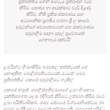
ප්‍රතිපත්තිය මගින් අයවැය ප්‍රතිපාදන වැඩි
කිරීම, සෞඛ්‍ය හා ආරක්ෂාව වැඩි දියුණු
කිරීම, නීති ප්‍රතිසංස්කරණය සහ
අධ්‍යාපනික ප්‍රගතිය හරහා ශ්‍රී ලංකාවේ
දරුවන්ගේ අවශ්‍යතාවයන් සහ රැකවරණය
සපුරාලීම සදහා පුළුල් ප්‍රවේශයක්
ගෙනහැර දක්වයි”
ළමයින්ට හිංසාකිරීම බරපතල තත්ත්වයක් සේ
නොදකින පොලිස්පතිවරයෙක් යටතේ ‘මෙම
ප්‍රතිපත්තිය’ කෙසේ සපුරාලීමට හැකිද?
කෙසේ නමුත්, පොලිස්පතිවරයාගේ ළමා හිංසනය
යුක්තිසහගත ලෙස ඉදිරිපත් කිරීමට උත්සහා කිරීම රටේ
ළමා අයිතිවාසිකම්, රාජ්‍ය සේවයේ විශ්වසනීයත්වය, හා
සමාජ සංහිඳියාවට බලවත් තර්ජනයකි. ඔහුගෙන් ප්‍රසිද්ධ