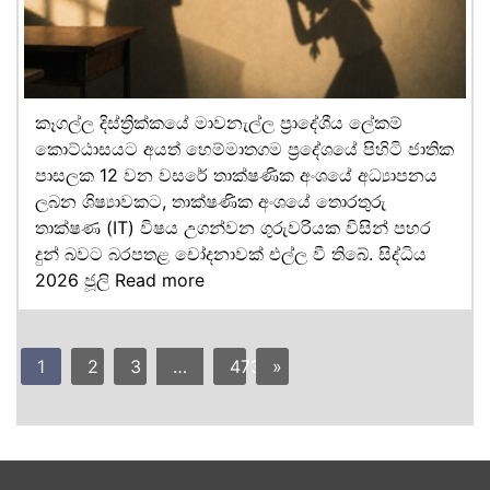
කෑගල්ල දිස්ත්‍රික්කයේ මාවනැල්ල ප්‍රාදේශීය ලේකම්
කොට්ඨාසයට අයත් හෙම්මාතගම ප්‍රදේශයේ පිහිටි ජාතික
පාසලක 12 වන වසරේ තාක්ෂණික අංශයේ අධ්‍යාපනය
ලබන ශිෂ්‍යාවකට, තාක්ෂණික අංශයේ තොරතුරු
තාක්ෂණ (IT) විෂය උගන්වන ගුරුවරියක විසින් පහර
දුන් බවට බරපතළ චෝදනාවක් එල්ල වී තිබේ. සිද්ධිය
2026 ජූලි
Read more
1
2
3
…
473
»