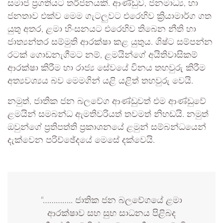
සමාජ ප්‍රගතියට තර්ජනයකි. ආණ්ඩුව, ජනමාධ්‍ය, හා
ජනතාව එක්ව මෙම ගැටලුවට එරෙහිව ක්‍රියාමාර්ග ගත
යුතු අතර, ළමා හිංසනයට එරෙහිව තිබෙන නීති හා
ජාත්‍යන්තර සම්මුති ආරක්ෂා කළ යුතුය. ශිෂ්ට සම්පන්න
රටක් ගොඩනැගීමට නම්, ළමයින්ගේ අයිතිවාසිකම්
ආරක්ෂා කිරීම හා රාජ්‍ය සේවයේ විනය තහවුරු කිරීම
අත්‍යවශ්‍යය බව මෙමගින් යළි යළිත් තහවුරු වෙයි.
නමුත්, ජාතික ජන බලවේග ආණ්ඩුවත් එම ආණ්ඩුවේ
ළමයින් සමබන්ධ ඇමතිවරියත් තවමත් නිහඩයි. නමුත්
ඔවුන්ගේ ප්‍රතිපත්ති ප්‍රකාශනයේ ළමුන් සම්බන්ධයෙන්
දැක්වෙන පරිච්ඡේදයේ මෙසේ දක්වෙයි.
“………….. ජාතික ජන බලවේගයේ ළමා
ආරක්ෂාව සහ සුභ සාධනය පිළිබද