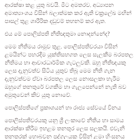
ආරක්ෂා කළ යුතු බවයි. මීට අමතරව, අධ්‍යාපන
අමාත්‍යාංශය විසින් බලාත්මක කර ඇති චක්‍රලේඛ මඟින්
පාසල් තුළ ශාරීරික දඩුවම් තහනම් කර ඇත.
එය මේ පොලිස්පති නීතිඥතුමා නොදන්නේද?
මෙම නීතිමය රාමුව තුළ, පොලිස්පතිවරයා විසින්
ළමයින්ට පහරදීම යුක්තිසහගත ලෙස සැලකීම බරපතල
නීතිමය හා ආචාරධාර්මික ගැටලුවකි. ඔහු නීතිඥයකු
ලෙස දැනුවත්ව සිටිය යුතුව තිබූ මෙම නීති ගැන
දැනුවත්වම ඒවා බරපතල ලෙස නොසලකා හැරීම
ඔහුගේ තනතුරේ වගකීම හා ගැලපෙන්නේ නැති බව
අමුතුවෙන් කිව යුතු නොවේ.
පොලිස්පතිගේ ප්‍රකාශයන් හා රාජ්‍ය සේවයේ විනය
පොලිස්පතිවරයකු යනු ශ්‍රී ලංකාවේ නීතිය හා සාමය
ආරක්ෂා කිරීම ඉහළම තනතුර ලෙස සලකයි. එවැනි
තනතුරක් හොබවන පුද්ගලයකු විසින් ළමා හිංසනය