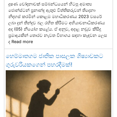
දූෂණ චෝදනාවක් සම්බන්ධයෙන් හිටපු අමාත්‍ය
ජොන්ස්ටන් ප්‍රනාන්දු ඇතුළු විත්තිකරුවන් තිදෙනා
නිදහස් කරමින් කොළඹ මහාධිකරණය 2023 වසරේ
ලබා දුන් තීන්දුව බල රහිත කිරීමට අභියාචනාධිකරණය
අද (05) නියෝග කළේය. ඒ අනුව, අදාළ නඩුව කිසිදු
ප්‍රමාදයකින් තොරව නැවත විභාගය සඳහා කැඳවන ලෙස
ද
Read more
හෙම්මාතගම ජාතික පාසලක ශිෂ්‍යාවකට
ගුරුවරියකගෙන් පහරදීමක්!