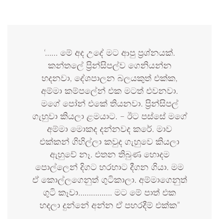
‘…… මේ අද උදේ මට ආපු ප්‍රශ්නයක්.
කන්තලේ ප්‍රින්සිපල්ව ගෙනියන්න
හදනවා, දේශපාලන බලයකුත් එක්ක,
අම්මා කම්පලේන් එක මටත් එවනවා.
මගේ පෝන් එකේ තියනවා. ප්‍රින්සිපල්
ගැහුවා කියලා ළමයාට. – ඊට පස්සේ මගේ
අම්මා මොකද දන්නවද කරේ. මාව
එක්කන් ගිහිල්ලා කවුද ගැහුවෙ කියලා
ඇහුවේ නෑ. එතන තිබුණ හොදම
පොල්ලෙන් දිගට හරහාට දීගන ගියා. මම
ඒ කොල්ලගෙනුත් ගුටිකාලා. අම්මාගෙනුත්
ගුටි කෑවා……………. මට මේ පාත් එක
හදලා දුන්නේ අන්න ඒ පහරදීම් එක්ක”