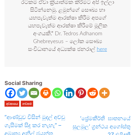
රටකම ඒවා ක්‍රියාත්මක කිරීමට අපි ඉල්ලා
සිටින්නෙමු. ළමුන්ගේ සෞඛ්‍ය හා
යහපැවැත්ම ආරක්ෂා කිරීම අපගේ
යහපැවැත්ම ආරක්ෂා කිරීමේ මූලික
අංගයකි.”
Dr. Tedros Adhanom
Ghebreyesus – ලෝක සෞඛ්‍ය
සංවිධානයේ අධ්‍යක්ෂ ජනරාල්
here
Social Sharing
අවකාශය
නවතම
“ආණ්ඩුව විසින් මුදල් අච්චු
‘ප්‍රේමකීර්ති ඝාතනයේ
ගැසීමක් සිදු කර නැහැ” –
සුලමුල‘ ග්‍රන්ථය අගෝස්තු
අමාත්‍ය අනිල් ජයන්ත
27 එළිදකී