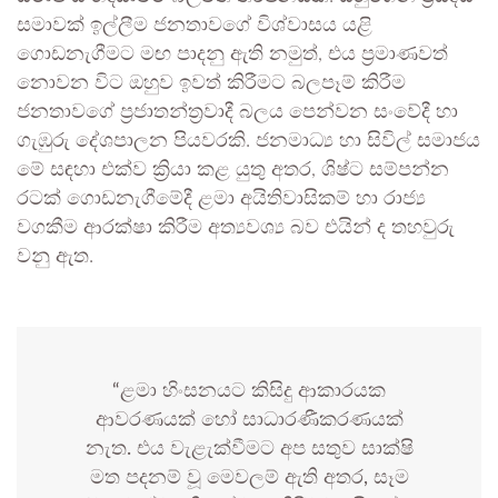
සමාවක් ඉල්ලීම ජනතාවගේ විශ්වාසය යළි
ගොඩනැගීමට මඟ පාදනු ඇති නමුත්, එය ප්‍රමාණවත්
නොවන විට ඔහුව ඉවත් කිරීමට බලපෑම් කිරීම
ජනතාවගේ ප්‍රජාතන්ත්‍රවාදී බලය පෙන්වන සංවේදී හා
ගැඹුරු දේශපාලන පියවරකි. ජනමාධ්‍ය හා සිවිල් සමාජය
මේ සඳහා එක්ව ක්‍රියා කළ යුතු අතර, ශිෂ්ට සම්පන්න
රටක් ගොඩනැගීමේදී ළමා අයිතිවාසිකම් හා රාජ්‍ය
වගකීම ආරක්ෂා කිරීම අත්‍යවශ්‍ය බව එයින් ද තහවුරු
වනු ඇත.
“ළමා හිංසනයට කිසිදු ආකාරයක
ආවරණයක් හෝ සාධාරණීකරණයක්
නැත. එය වැළැක්වීමට අප සතුව සාක්ෂි
මත පදනම් වූ මෙවලම් ඇති අතර, සෑම