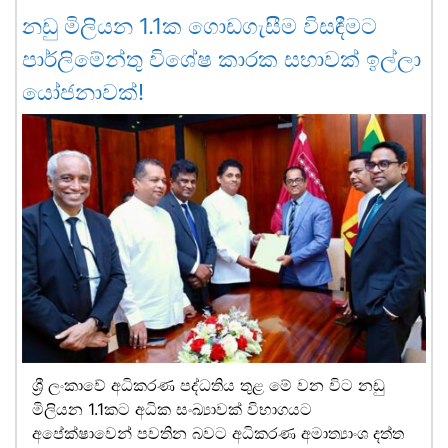
නඩු මිලියන 1.1ක ගොඩගැසීම විසඳීමට
පාර්ලිමේන්තු විශේෂ කාරක සභාවක් ඉල්ලා
යෝජනාවක්!
ශ්‍රී ලංකාවේ අධිකරණ පද්ධතිය තුළ මේ වන විට නඩු
මිලියන 1.1කට අධික සංඛ්‍යාවක් විභාගයට
අපේක්ෂාවෙන් පවතින බවට අධිකරණ අමාත්‍යාංශ දත්ත