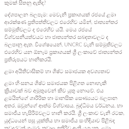
කුමක් සිතනු ඇතිද?
දේශපාලන බලපෑම: මෙවැනි ප්‍රකාශයක් රජයේ ළමා
ආරක්ෂණ ප්‍රතිපත්තිවලට එරෙහිව යමින්, ජාත්‍යන්තර
සම්මුතිවලට ද එරෙහිව යයි. මෙය රජයේ
විශ්වසනීයත්වයට හා ජාත්‍යන්තර සබඳතාවලට ද
බලපානු ඇත. විශේෂයෙන්, UNCRC වැනි සම්මුතිවලට
එරෙහිව යන ඕනෑම ප්‍රකාශයක් ශ්‍රී ලංකාවේ ජාත්‍යන්තර
ප්‍රතිරූපයට හානිකරයි.
ළමා අයිතිවාසිකම් හා ශිෂ්ට සමාජයක අවශ්‍යතාව
ළමා හිංසනය ශිෂ්ට සමාජයක පිළිගත නොහැකි
ක්‍රියාවක් බව අමුතුවෙන් කිව යුතු නොවේ. එය
ළමයින්ගේ ශාරීරික හා මානසික සෞඛ්‍යයට බලපාන
අතර, ඔවුන්ගේ ආත්ම විශ්වාසය, බුද්ධිමය වර්ධනය, හා
සමාජීය හැසිරීම්වලට හානි කරයි. ශ්‍රී ලංකාව වැනි රටක,
යුද්ධයෙන් පසු යුක්තිය හා සමාජීය සංහිඳියාව පිළිබද
තවදුරටත් ගැඹුරු තුවාල ඉතිරිව ඇති යුගයක, ළමා