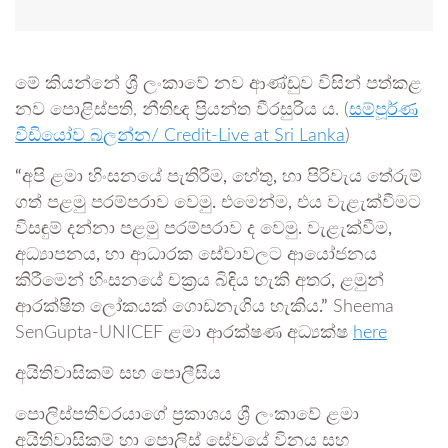
මේ කියන්නේ ශ්‍රී ලංකාවේ නව ආණ්ඩුව විසින් පත්කළ
නව පොළිස්පති, නීතිඥ ප්‍රියන්ත වීරසුරිය ය. (
සම්පූර්ණ
වීඩියෝව බලන්න/ Credit-Live at Sri Lanka
)
“අපි ළමා හිංසනයේ පැතිරීම, හේතු, හා පිරිවැය තේරුම්
ගත් පළමු පරම්පරාව වෙමු. එමෙන්ම, එය වැළැක්වීමට
විසඳුම් දන්නා පළමු පරම්පරාව ද වෙමු. වැළැක්වීම,
අධ්‍යාපනය, හා ආධාරක සේවාවලට ආයෝජනය
කිරීමෙන් හිංසනයේ චක්‍රය බිඳිය හැකි අතර, ළමුන්
ආරක්ෂිත ලෝකයක් ගොඩනැගිය හැකිය.”
Sheema
SenGupta-UNICEF ළමා ආරක්ෂණ අධ්‍යක්ෂ
here
අයිතිවාසිකම් සහ පොලීසිය
පොලිස්පතිවරයාගේ ප්‍රකාශය ශ්‍රී ලංකාවේ ළමා
අයිතිවාසිකම් හා පොලිස් සේවයේ විනය සහ