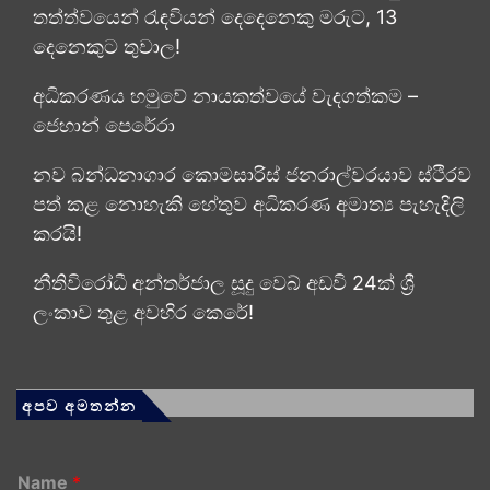
තත්ත්වයෙන් රැඳවියන් දෙදෙනෙකු මරුට, 13
දෙනෙකුට තුවාල!
අධිකරණය හමුවේ නායකත්වයේ වැදගත්කම –
ජෙහාන් පෙරේරා
නව බන්ධනාගාර කොමසාරිස් ජනරාල්වරයාව ස්ථිරව
පත් කළ නොහැකි හේතුව අධිකරණ අමාත්‍ය පැහැදිලි
කරයි!
නීතිවිරෝධී අන්තර්ජාල සූදු වෙබ් අඩවි 24ක් ශ්‍රී
ලංකාව තුළ අවහිර කෙරේ!
අපව අමතන්න
Name
*