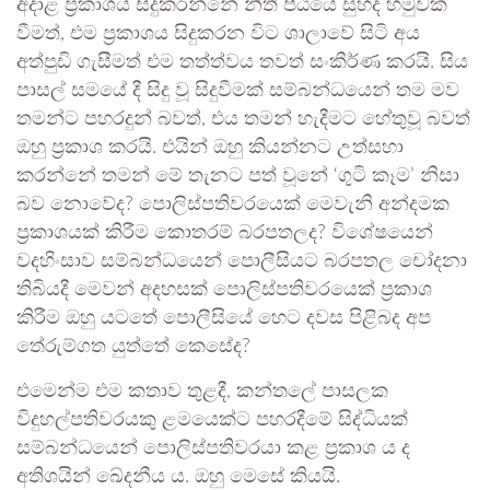
අදාළ ප්‍රකාශය සිදුකරන්නේ නීති පීඨයේ සුහද හමුවක
වීමත්, එම ප්‍රකාශය සිදුකරන විට ශාලාවේ සිටි අය
අත්පුඩි ගැසීමත් එම තත්ත්වය තවත් සංකීර්ණ කරයි. සිය
පාසල් සමයේ දී සිදු වූ සිදුවීමක් සම්බන්ධයෙන් තම මව
තමන්ට පහරදුන් බවත්, එය තමන් හැදීමට හේතුවූ බවත්
ඔහු ප්‍රකාශ කරයි. එයින් ඔහු කියන්නට උත්සහා
කරන්නේ තමන් මේ තැනට පත් වූනේ ‘ගුටි කෑම’ නිසා
බව නොවේද? පොලිස්පතිවරයෙක් මෙවැනි අන්දමක
ප්‍රකාශයක් කිරීම කොතරම් බරපතලද? විශේෂයෙන්
වදහිංසාව සම්බන්ධයෙන් පොලීසියට බරපතල චෝදනා
තිබියදී මෙවන් අදහසක් පොලිස්පතිවරයෙක් ප්‍රකාශ
කිරීම ඔහු යටතේ පොලීසියේ හෙට දවස පිළිබද අප
තේරුම්ගත යුත්තේ කෙසේද?
එමෙන්ම එම කතාව තුළදී, කන්තලේ පාසලක
විදුහල්පතිවරයකු ළමයෙක්ට පහරදීමේ සිද්ධියක්
සම්බන්ධයෙන් පොලිස්පතිවරයා කළ ප්‍රකාශ ය ද
අතිශයින් ඛේදනීය ය. ඔහු මෙසේ කියයි.