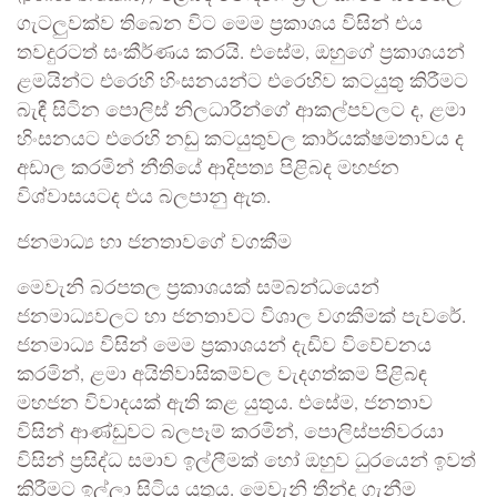
ගැටලුවක්ව තිබෙන විට මෙම ප්‍රකාශය විසින් එය
තවදුරටත් සංකීර්ණය කරයි. එසේම, ඔහුගේ ප්‍රකාශයන්
ළමයින්ට එරෙහි හිංසනයන්ට එරෙහිව කටයුතු කිරීමට
බැඳී සිටින පොලිස් නිලධාරීන්ගේ ආකල්පවලට ද, ළමා
හිංසනයට එරෙහි නඩු කටයුතුවල කාර්යක්ෂමතාවය ද
අඩාල කරමින් නීතියේ ආදිපත්‍ය පිළිබද මහජන
විශ්වාසයටද එය බලපානු ඇත.
ජනමාධ්‍ය හා ජනතාවගේ වගකීම
මෙවැනි බරපතල ප්‍රකාශයක් සම්බන්ධයෙන්
ජනමාධ්‍යවලට හා ජනතාවට විශාල වගකීමක් පැවරේ.
ජනමාධ්‍ය විසින් මෙම ප්‍රකාශයන් දැඩිව විවේචනය
කරමින්, ළමා අයිතිවාසිකම්වල වැදගත්කම පිළිබඳ
මහජන විවාදයක් ඇති කළ යුතුය. එසේම, ජනතාව
විසින් ආණ්ඩුවට බලපෑම් කරමින්, පොලිස්පතිවරයා
විසින් ප්‍රසිද්ධ සමාව ඉල්ලීමක් හෝ ඔහුව ධුරයෙන් ඉවත්
කිරීමට ඉල්ලා සිටිය යුතුය. මෙවැනි තීන්දු ගැනීම