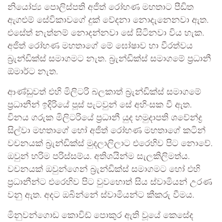
නියෝජ්‍ය පොලිස්පති අජිත් රෝහණ මහතාට පීඩිත
ඇගළුම් සේවිකාවගේ දුක් වේදනා නොදැනෙනවා ඇත.
එසේත් නැත්නම් ‍නොදන්නවා සේ සිටිනවා විය හැක.
අජිත් රෝහණ මහතාගේ මේ ඝෝෂාව හා වීරත්වය
බ්‍රැන්ඩික්ස් සමාගමට නැත. බ්‍රැන්ඩික්ස් සමාගමේ ප්‍රධානී
ඕමාර්ට නැත.
ආණ්ඩුවත් එහි මිලිටරි බලකාත් බ්‍රැන්ඩික්ස් සමාගමේ
ප්‍රධානීන් ඉදිරියේ පූස් පැටවුන් සේ අහිංසක වී ඇත.
විනය ගරුක මිලිටරියේ ප්‍රධානී යුද හමුදාපති ශවේන්ද්‍ර
සිල්වා මහතාගේ හෝ අජිත් රෝහණ මහතාගේ කටින්
වචනයක් බ්‍රැන්ඩික්ස් මුදලාලිලාට එරෙහිව පිට නොවේ.
ඔවුන් හරිම පරිස්සම්ය. අතිශයින්ම සැලකිලිමත්ය.
වචනයක් ඔවුන්ගෙන් බ්‍රැන්ඩික්ස් සමාගමට හෝ එහි
ප්‍රධානීන්ට එරෙහිව පිට වුවහොත් සිය ස්වාමියන් උරණ
වනු ඇත. අදට ඔබින්නේ ස්වාමියන්ට කීකරු වීමය.
මිනුවන්ගොඩ කොවිඩ් පොකුර ඇති වූයේ කෙසේද