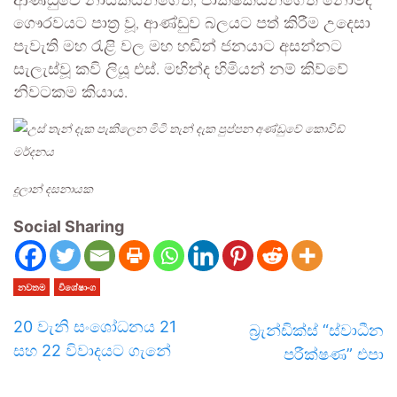
ආණ්ඩුවේ නායකයන්ගේත්, පාක්ෂිකයන්ගේත් නොමඳ
ගෞරවයට පාත්‍ර වූ, ආණ්ඩුව බලයට පත් කිරීම උදෙසා
පැවැති මහ රැළි වල මහ හඬින් ජනයාට අසන්නට
සැලැස්වූ කවි ලියූ එස්. මහින්ද හිමියන් නම් කිව්වේ
නිවටකම කියාය.
දුලාන් දසනායක
Social Sharing
නවතම
විශේෂාංග
20 වැනි සංශෝධනය 21
බ්‍රැන්ඩික්ස් “ස්වාධීන
සහ 22 විවාදයට ගැනේ
පරීක්ෂණ” එපා