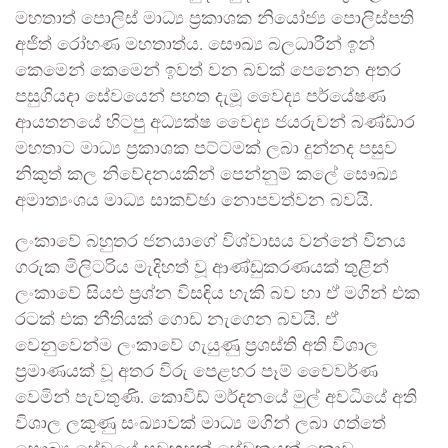
මහතාත් පොලිස් මාධ්‍ය ප්‍රකාශක නියෝජ්‍ය පොලිස්පති
අජිත් රෝහණ මහතාත්ය. සෞඛ්‍ය බලධාරීන් ඉන්
කෙමෙන් කෙමෙන් ඉවත් වන බවක් පෙනෙන අතර
පසුගියදා සේවයෙන් පහත දැමූ වෛද්‍ය පර්යේෂණ
ආයතනයේ හිටපු අධ්‍යක්ෂ වෛද්‍ය ජයරුවන් බණ්ඩාර
මහතාට මාධ්‍ය ප්‍රකාශක පට්ටමක් ලබා දුන්නද පසුව
නිකුත් කල නිවේදනයකින් පෙන්නුම් කලේ සෞඛ්‍ය
අමාත්‍යංශය මාධ්‍ය සාකච්ඡා නොපවත්වන බවයි.
ලංකාවේ බහුතර ජනයාගේ විශ්වාසය වන්නේ විනය
ගරුක මිලිටරිය මැදිහත් වූ ආණ්ඩුකරණයක් තුළින්
ලංකාවේ සියළු ප්‍රශ්න විස‍‍ඳිය හැකි බව හා ඒ මගින් එක
රටක් එක නීතියක් ගොඩ නැගෙන බවයි. ඒ
වෙනුවෙන්ම ලංකාවේ ගැයුණු ප්‍රශස්ති අති විශාල
ප්‍රමාණයක් වූ අතර විරු පෙළහර පෑම් වෛවර්ණ
වෙමින් පැවතුණි. කොවිඩ් මර්දනයේ මුල් අවධියේ අති
විශාල ලකුණු සංඛ්‍යාවක් මාධ්‍ය මගින් ලබා ගත්තේ