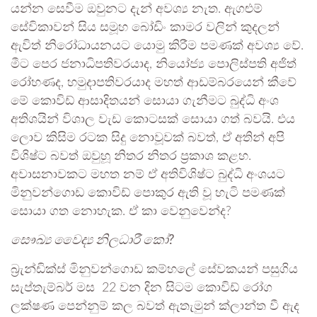
යන්න සෙවීම ඔවුනට දැන් අවශ්‍ය නැත. ඇගළුම්
සේවිකාවන් සිය සමූහ බෝඩිං කාමර වලින් කුදලන්
ඇවිත් නිරෝධායනයට යොමු කිරීම පමණක් අවශ්‍ය වේ.
මීට පෙර ජනාධිපතිවරයාද, නියෝජ්‍ය පොලිස්පති අජිත්
රෝහණද, හමුදාපතිවරයාද මහත් ආඩම්බරයෙන් කීවේ
මේ කොවිඩ් ආසාදිතයන් සොයා ගැනීමට බුද්ධි අංශ
අතිශයින් විශාල වැඩ කොටසක් සොයා ගත් බවයි. එය
ලොව කිසිම රටක සිදු නොවූවක් බවත්, ඒ අතින් අපි
විශිෂ්ට බවත් ඔවුහූ නිතර නිතර ප්‍රකාශ කළහ.
අවාසනාවකට මහත නම් ඒ අතිවිශිෂ්ට බුද්ධි අංශයට
මිනුවන්ගොඩ කොවිඩ් පොකුර ඇති වූ හැටි පමණක්
සොයා ගත නොහැක. ඒ කා වෙනුවෙන්ද?
සෞඛ්‍ය වෛද්‍ය නිලධාරී කෝ?
බ්‍රැන්ඩික්ස් මිනුවන්ගොඩ කම්හලේ සේවකයන් පසුගිය
සැප්තැම්බර් මස 22 වන දින සිටම කොවිඩ් රෝග
ලක්ෂණ පෙන්නුම් කල බවත් ඇතැමුන් ක්ලාන්ත වී ඇද