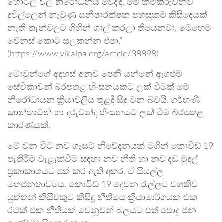
හෝටල් වල නිරෝධනය වෙද්දී, මේ කම්කරුවන්ව
දුවිල්ලෙන් නැවුණු සනීපාරක්ෂක පහසුකම් කිසිදෙයක්
නැති තැන්වලට ගිහින් ගාල් කරලා තියෙනවා, මෙහෙම
වෙනස් කොට සලකන්න එපා.”
(https://www.vikalpa.org/article/38898)
මොවුන්ගේ අදහස් අනුව පෙනී යන්නේ ඇගළුම්
සේවිකාවන් බරපතළ හිංසනයකට ලක් වීමක් මේ
නිරෝධායන ක්‍රියාවලිය තුළදී සිදු වන බවයි. ගර්භණි
කාන්තාවන් හා දරුවන්ද හිංසනයට ලක් වීම බරපතළ
කාරණයක්.
මේ වන විට නව ගැසට් නිවේදනයක් මගින් කොවිඩ් 19
පැතිරීම වැළැක්වීම සඳහා නව නීති හා නව දඩ මුදල්
ප්‍රකාකාශයට පත් කර ඇති අතර, ඒ සියල්ල
මහජනතාවටය. කොවිඩ් 19 දෙවන රැල්ලට වගකිව
යුත්තන් කිසිවකුට කිසිදු නීතිමය ක්‍රියාමාර්ගයක් එක
රටක් එක නීතියක් වෙනුවන් බලයට පත් පොදු ජන