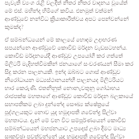
පැවැති ව්‍යංග රැළි වලදීත් නිතර නිතර වාදනය වූයේත්
මේ එස්. මහින්ද හිමිගේ කවිය. එනමුත් වත්මන්
ආණ්ඩුවේ නන්විධ ක්‍රියාකාරීත්වය අපට පෙන්වන්නේ
කුමක්ද?
ඒ සම්බන්ධ‍යෙන් මේ කාලයේ හොඳම උදාහරණ
සපයන්නෙ ආණ්ඩුවේ කොවිඩ් මර්දන වැඩසටහන්ය.
කොවිඩ් මර්දනයේදී ආණ්ඩුව උපයෝගී කර ගත්තේ
මිලිටරි මැදිහත්වීමකින් ජනයාගේ සංචරණයන් සීමා කර
සිදු කරන පාලනයකි. ඉන්ද ඔබ්බට ‍ගොස් ආණ්ඩුව
නිරෝධායන මධ්‍යස්ථානයන්හී පාලනයද මිලිටරියට
භාර කෙරුණි. එතනිනුත් නොනැවතුනු ගෝඨාභය
රාජපක්ෂ මහතාගේ ආණ්ඩුව කොවිඩ් මර්දන බලකායේ
සභාපතිකම ලබා දුන්නේද සෞඛ්‍ය ක්ෂේත්‍රයේ
පුද්ගලයකුට නොව යුද හමුදාපති ශවේන්ද්‍ර සිල්වා
මහතාටය. දැන් මේ වන විට සම්පූර්ණයෙන් කොවිඩ්
සම්බන්ධයෙන් මහජනයාට උපදෙස් ලබා දීමට මාධ්‍ය
සාකච්ඡා පවත්වන්නේ යුද හමුදාපති ශවේන්ද්‍ර සිල්වා