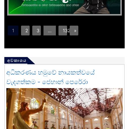
1
2
3
…
132
»
අවකාශය
අධිකරණය හමුවේ නායකත්වයේ
වැදගත්කම - ජෙහාන් පෙරේරා