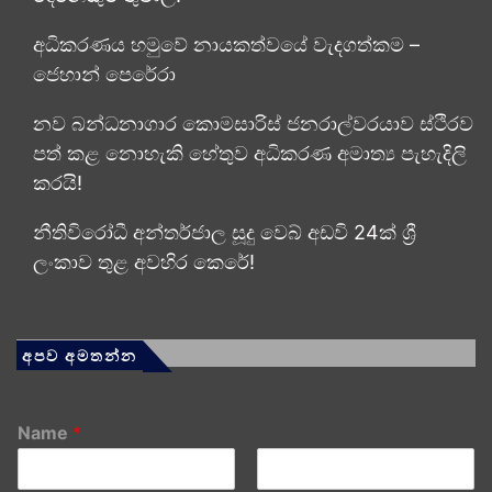
අධිකරණය හමුවේ නායකත්වයේ වැදගත්කම –
ජෙහාන් පෙරේරා
නව බන්ධනාගාර කොමසාරිස් ජනරාල්වරයාව ස්ථිරව
පත් කළ නොහැකි හේතුව අධිකරණ අමාත්‍ය පැහැදිලි
කරයි!
නීතිවිරෝධී අන්තර්ජාල සූදු වෙබ් අඩවි 24ක් ශ්‍රී
ලංකාව තුළ අවහිර කෙරේ!
අපව අමතන්න
Name
*