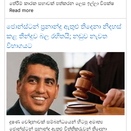
තේරීම් කාරක සභාවක් පත්කරන ලෙස ඉල්ලා විපක්ෂ
Read more
ජොන්ස්ටන් ප්‍රනාන්දු ඇතුළු තිදෙනා නිදහස්
කළ තීන්දුව බල රහිතයි; නඩුව නැවත
විභාගයට
දූෂණ චෝදනාවක් සම්බන්ධයෙන් හිටපු අමාත්‍ය
ජොන්ස්ටන් ප්‍රනාන්දු ඇතුළු විත්තිකරුවන් තිදෙනා