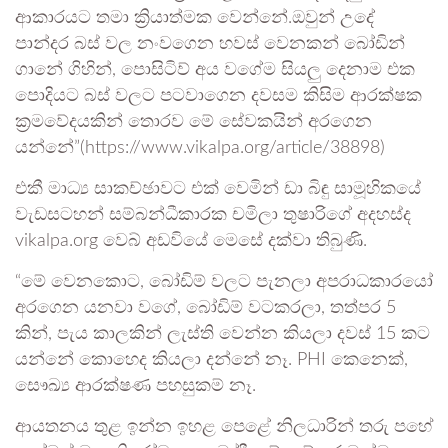
ආකාරයට තමා ක්‍රියාත්මක වෙන්නේ.ඔවුන් උදේ
පාන්දර බස් වල නංවගෙන හවස් වෙනකන් බෝඩින්
ගානේ ගිහින්, පොසිටිව් අය වගේම සියලු දෙනාම එක
පොදියට බස් වලට පටවාගෙන දවසම කිසිම ආරක්ෂක
ක්‍රමවේදයකින් තොරව මේ සේවකයින් අරගෙන
යන්නේ”(https://www.vikalpa.org/article/38898)
එකී මාධ්‍ය සාකච්ඡාවට එක් වෙමින් ඩා බිඳු සාමූහිකයේ
වැඩසටහන් සම්බන්ධීකාරක චමිලා තුෂාරිගේ අදහස්ද
vikalpa.org වෙබ් අඩවියේ මෙසේ දක්වා තිබුණි.
“මේ වෙනකොට, බෝඩිම් වලට පැනලා අපරාධකාරයෝ
අරගෙන යනවා වගේ, බෝඩිම් වටකරලා, තත්පර 5
කින්, පැය කාලකින් ලැස්ති වෙන්න කියලා දවස් 15 කට
යන්නේ කොහෙද කියලා දන්නේ නෑ. PHI කෙනෙක්,
සෞඛ්‍ය ආරක්ෂණ පහසුකම් නෑ.
ආයතනය තුළ ඉන්න ඉහළ පෙළේ නිලධාරින් තරු පහේ