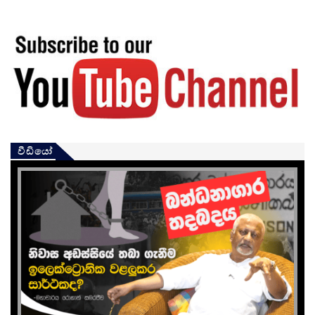
වීඩියෝ