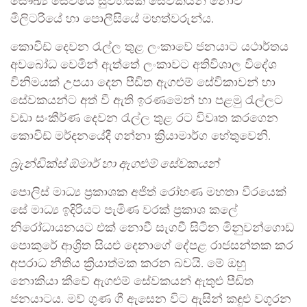
සෞඛ්‍ය සේවයේ සුවහසක් සේවකයන් නොව
මිලිටරියේ හා පොලීසියේ මහත්වරුන්ය.
කොවිඩ් දෙවන රැල්ල තුළ ලංකාවේ ජනයාට යථාර්තය
අවබෝධ වෙමින් ඇත්තේ ලංකාවට අතිවිශාල විදේශ
විනිමයක් උපයා දෙන පීඩිත ඇගළුම් සේවිකාවන් හා
සේවකයන්ට අත් වී ඇති ඉරණමෙන් හා පළමු රැල්ලට
වඩා සංකීර්ණ දෙවන රැල්ල තුළ රට විවෘත කරගෙන
කොවිඩ් මර්දනයේදී ගන්නා ක්‍රියාමාර්ග හේතුවෙනි.
බ්‍රැන්ඩික්ස් ඕමාර් හා ඇගළුම් සේවකයන්
පොලිස් මාධ්‍ය ප්‍රකාශක අජිත් රෝහණ මහතා වීරයෙක්
සේ මාධ්‍ය ඉදිරියට පැමිණ වරක් ප්‍රකාශ කලේ
නිරෝධායනයට එක් නොවී සැගවී සිටින මිනුවන්ගොඩ
පොකුරේ ආශ්‍රිත සියළු දෙනාගේ දේපළ රාජසන්තක කර
අපරාධ නීතිය ක්‍රියාත්මක කරන බවයි. මේ ඔහු
නොකියා කීවේ ඇගළුම් සේවකයන් ඇතුළු පීඩිත
ජනයාටය. මව් ගුණ ගී ඇසෙන විට ඇසින් කඳුළු වගුරන