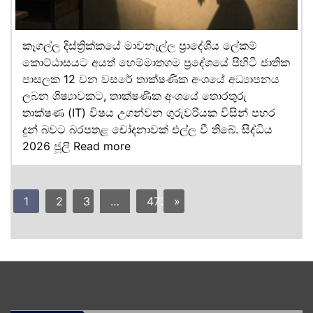
කෑගල්ල දිස්ත්‍රික්කයේ මාවනැල්ල ප්‍රාදේශීය ලේකම්
කොට්ඨාසයට අයත් හෙම්මාතගම ප්‍රදේශයේ පිහිටි ජාතික
පාසලක 12 වන වසරේ තාක්ෂණික අංශයේ අධ්‍යාපනය
ලබන ශිෂ්‍යාවකට, තාක්ෂණික අංශයේ තොරතුරු
තාක්ෂණ (IT) විෂය උගන්වන ගුරුවරියක විසින් පහර
දුන් බවට බරපතළ චෝදනාවක් එල්ල වී තිබේ. සිද්ධිය
2026 ජූලි
Read more
1
2
3
…
473
»