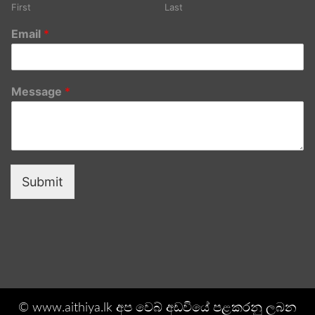
First
Last
Email
*
Message
*
Submit
© www.aithiya.lk අප වෙබ් අඩවියේ පළකරනු ලබන