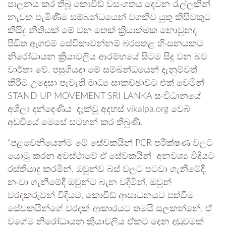
පාලනය කර තිබූ කොවිඩ් වසංගතය දෙවන රැල්ලකින්
නැවත පැමිණීම සම්බන්ධයෙන් වගකිව යුතු කිසිවකුට
කිසිදු නීතියක් මේ වන ‍තෙක් ක්‍රියාත්මක නොවුනද
පීඩිත ඇගළුම් සේවිකාවන්නම් බරපතළ හිංසනයකට
නිරෝධායන ක්‍රියාවලිය ආරම්භයේ සිටම සිදු වන බව
වාර්තා වේ. පසුගියදා මේ සම්බන්ධයෙන් දැනුම්වත්
කිරීම උදෙසා පැවැති මාධ්‍ය සාකච්ඡාවට එක් වෙමින්
STAND UP MOVEMENT SRI LANKA සංවිධානයේ
අශීලා දන්දෙණිය දැක්වූ අදහස් vikalpa.org වෙබ්
අඩවියේ මෙසේ සටහන් කර තිබුණි.
“පළවෙනියෙන්ම මේ සේවකයින් PCR පරීක්ෂණ වලට
යොමු කරන අවස්ථාවේ ඒ සේවකයින් අනවශ්‍ය විදියට
රස්තියාදු කරමින්, ඔවුන්ව බස් වලට පටවා ගැනීමේදී,
නංවා ගැනීමේදී ඔවුන්ට බැන වදිමින්, ඔවුන්
වරදකරුවන් විදියට, කොවිඩ් ආසාධනයට පත්වීම
සේවකයින්ගේ වරදක් ආකාරයට තමයි සලකන්නේ, ඒ
වගේම නිරෝධායන ක්‍රියාවලිය ඒකට දෙන දඬුවමක්