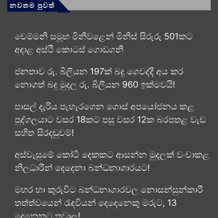
නවතම පුවත්
චෙම්මනි සමූහ මිනීවළෙන් මිනිස් සිරුරු 501කට
අදාළ අස්ථි කොටස් ගොඩගනී
ජනතාව රු. බිලියන 197ක් බදු ගෙවද්දී අය කර
නොගත් බදු මුදල රු. බිලියන 960 ඉක්මවයි!
පාසල් දැරිය පැහැරගෙන ගොස් අපයෝජනය කළ
පුද්ගලයාට වසර 18කට පසු වසර 12ක බරපතළ වැඩ
සහිත සිරදඬුවම්!
අස්වැසුමේ කෝටි දෙකකට ආසන්න මුදලක් වංචාකළ
නිලධාරීන් දෙදෙනා බන්ධනාගාරයට!
මහර හා කුරුවිට බන්ධනාගාරවල නොසන්සුන්කාරී
තත්ත්වයෙන් රැඳවියන් දෙදෙනෙකු මරුට, 13
දෙනෙකුට තුවාල!