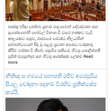
පාස්කු ඉරිදා බෝම්බ ප්‍රහාර මාලාවෙන් දේවස්ථාන සහ
සුඛෝපභෝගී හෝටල් විනාශ වී වසර හතකට වැඩි
කාලයකට පසුව, රාජ්‍යයේ ජ්‍යෙෂ්ඨ නිලධාරීන්
සම්බන්ධයෙන් සිදු වූ පළමු ප්‍රධාන අපරාධ වරදකරු
කිරීම් වාර්තා වී තිබේ. පසුගිය සතියේ, හිටපු පොලිස්පති
පූජිත් ජයසුන්දර සහ හිටපු ආරක්ෂක ලේකම්
Read
more
නීතිඥ සංගමයේ සභාපති රජීව් අමරසූරිය
සියලු චෝදනා පදනම් විරහිව ප්‍රතික්ෂේප
කරයි.