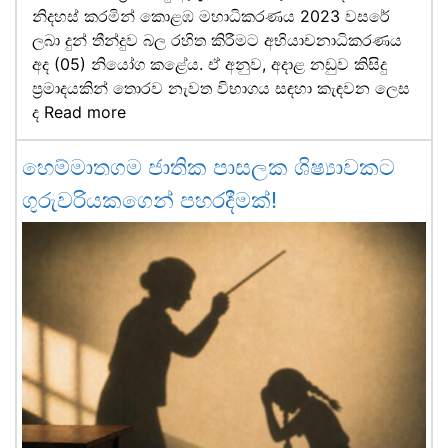
නිදහස් කරමින් කොළඹ මහාධිකරණය 2023 වසරේ
ලබා දුන් තීන්දුව බල රහිත කිරීමට අභියාචනාධිකරණය
අද (05) නියෝග කළේය. ඒ අනුව, අදාළ නඩුව කිසිදු
ප්‍රමාදයකින් තොරව නැවත විභාගය සඳහා කැඳවන ලෙස
ද
Read more
හෙම්මාතගම ජාතික පාසලක ශිෂ්‍යාවකට
ගුරුවරියකගෙන් පහරදීමක්!