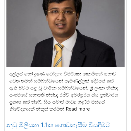
අල්ලස් හෝ දූෂණ චෝදනා විමර්ශන කොමිෂන් සභාව
වෙත තමන් සම්බන්ධයෙන් පැමිණිල්ලක් ඉදිරිපත් කර
ඇති බවට පළ වූ වාර්තා සම්බන්ධයෙන්, ශ්‍රී ලංකා නීතිඥ
සංගමයේ සභාපති නීතිඥ රජීව් අමරසූරිය සිය ප්‍රතිචාරය
ප්‍රකාශ කර තිබේ. සිය සමාජ මාධ්‍ය ගිණුම ඔස්සේ
නිවේදනයක් නිකුත් කරමින්
Read more
නඩු මිලියන 1.1ක ගොඩගැසීම විසඳීමට