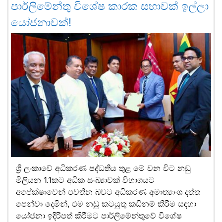
පාර්ලිමේන්තු විශේෂ කාරක සභාවක් ඉල්ලා
යෝජනාවක්!
ශ්‍රී ලංකාවේ අධිකරණ පද්ධතිය තුළ මේ වන විට නඩු
මිලියන 1.1කට අධික සංඛ්‍යාවක් විභාගයට
අපේක්ෂාවෙන් පවතින බවට අධිකරණ අමාත්‍යාංශ දත්ත
පෙන්වා දෙමින්, එම නඩු කටයුතු කඩිනම් කිරීම සඳහා
යෝජනා ඉදිරිපත් කිරීමට පාර්ලිමේන්තුවේ විශේෂ