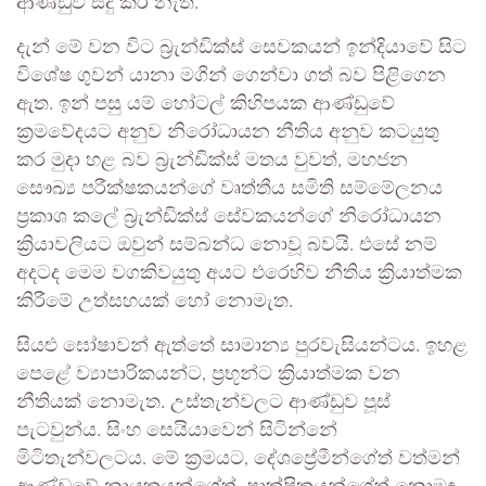
ආණ්ඩුව සිදු කර නැත.
දැන් මේ වන විට බ්‍රැන්ඩික්ස් සෙවකයන් ඉන්දියාවේ සිට
විශේෂ ගුවන් යානා මගින් ගෙන්වා ගත් බව පිළිගෙන
ඇත. ඉන් පසු යම් හෝටල් කිහිපයක ආණ්ඩුවේ
ක්‍රමවේදයට අනුව නිරෝධායන නීතිය අනුව කටයුතු
කර මුදා හළ බව බ්‍රැන්ඩික්ස් මතය වුවත්, මහජන
සෞඛ්‍ය පරීක්ෂකයන්ගේ වෘත්තීය සමිති සම්මේලනය
ප්‍රකාශ කලේ බ්‍රැන්ඩික්ස් සේවකයන්ගේ නිරෝධායන
ක්‍රියාවලියට ඔවුන් සම්බන්ධ නොවූ බවයි. එසේ නම්
අදටද මෙම වගකිවයුතු අයට එරෙහිව නීතිය ක්‍රියාත්මක
කිරීමේ උත්සහයක් හෝ නොමැත.
සියළු ඝෝෂාවන් ඇත්තේ සාමාන්‍ය පුරවැසියන්ටය. ඉහළ
පෙළේ ව්‍යාපාරිකයන්ට, ප්‍රභූන්ට ක්‍රියාත්මක වන
නීතියක් නොමැත. උස්තැන්වලට ආණ්ඩුව පූස්
පැටවුන්ය. සිංහ සෙයියාවෙන් සිටින්නේ
මිටිතැන්වලටය. මේ ක්‍රමයට, දේශප්‍රේමීන්ගේත් වත්මන්