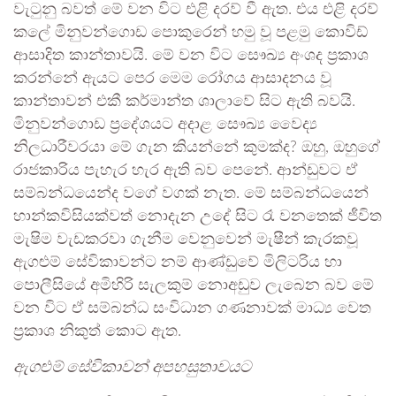
වැටුනු බවත් මේ වන විට එළි දරව් වී ඇත. එය එළි දරව්
කලේ මිනුවන්ගොඩ පොකුරෙන් හමු වූ පළමු කොවිඩ්
ආසාදිත කාන්තාවයි. මේ වන විට සෞඛ්‍ය අංශද ප්‍රකාශ
කරන්නේ ඇයට පෙර මෙම රෝගය ආසාදනය වූ
කාන්තාවන් එකී කර්මාන්ත ශාලාවේ සිට ඇති බවයි.
මිනුවන්ගොඩ ප්‍රදේශයට අදාළ සෞඛ්‍ය වෛද්‍ය
නිලධාරීවරයා මේ ගැන කියන්නේ කුමක්ද? ඔහු, ඔහුගේ
රාජකාරිය පැහැර හැර ඇති බව පෙනේ. ආන්ඩුවට ඒ
සම්බන්ධයෙන්ද වගේ වගක් නැත. මේ සම්බන්ධයෙන්
හාන්කවිසියක්වත් නොදැන උදේ සිට රෑ වනතෙක් ජීවිත
මැෂිම වැඩකරවා ගැනීම වෙනුවෙන් මැෂීන් කැරකවූ
ඇගළුම් සේවිකාවන්ට නම් ආණ්ඩුවේ මිලිටරිය හා
පොලීසියේ අමිහිරි සැලකුම් නොඅඩුව ලැබෙන බව මේ
වන විට ඒ සම්බන්ධ සංවිධාන ගණනාවක් මාධ්‍ය වෙත
ප්‍රකාශ නිකුත් කොට ඇත.
ඇගළුම් සේවිකාවන් අපහසුතාවයට