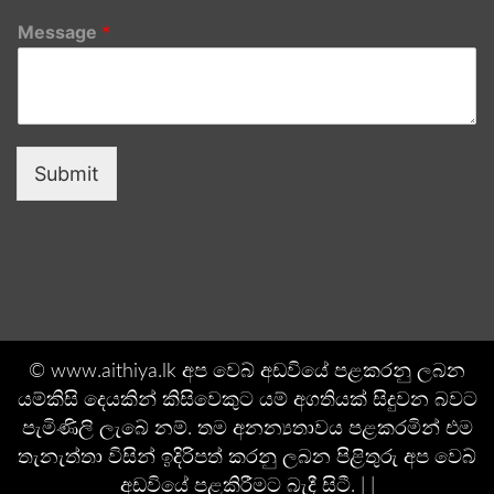
Message
*
Submit
© www.aithiya.lk අප වෙබ් අඩවියේ පළකරනු ලබන
යම්කිසි දෙයකින් කිසිවෙකුට යම් අගතියක් සිදුවන බවට
පැමිණිලි ලැබේ නම්. තම අනන්‍යතාවය පළකරමින් එම
තැනැත්තා විසින් ඉදිරිපත් කරනු ලබන පිළිතුරු අප වෙබ්
අඩවියේ පළකිරීමට බැදී සිටී. | |