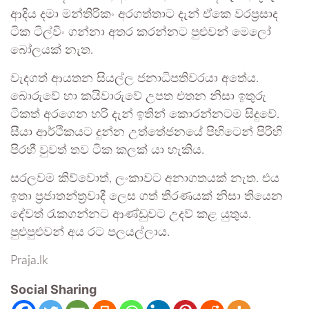
ආදිය දමා මන්තිරිකං අරගත්තාට දැන් ඒකෙ වරප්‍රසාද
ටික ටිල්විං ගන්නා අතර කරන්නට පුළුවන් මෙලෝ
බෝලයක් නැත.
වැදගත් ආයතන සියල්ල ජනාධිපතිවරයා අතේය.
බොරුවේ හා කයිවාරුවේ උපත එතන නිසා ඉතුරු
ටිකත් අරගෙන හරි දැන් ඉතින් කොරන්නටම සිදුවේ.
සීයා ආර්ථිකයට දුන්න උත්තේජනයේ පිහිටෙන් පිරිහි
පිරහී වුවත් තව ටික කලක් යා හැකිය.
සරලවම කිව්වොත්, ලංකාවට අනාගතයක් නැත. එය
ඉතා ප්‍රජාතන්ත්‍රවාදී ලෙස ගත් තීරණයක් නිසා තියෙන
දේවත් රැකගන්නට ආණ්ඩුවට උදව් කළ යුතුය.
පුළුපුළුවන් අය රට පලයල්ලාය.
Praja.lk
Social Sharing