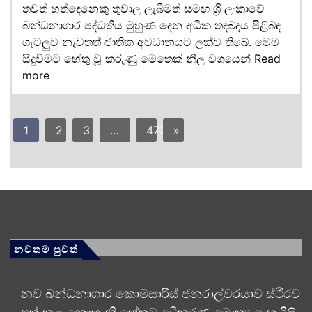
තවත් හත්දෙනෙකු තුවාල ලැබීමත් සමඟ ශ්‍රී ලංකාවේ
බන්ධනාගාර පද්ධතිය මුහුණ දෙන අධික තදබදය පිළිබඳ
ගැටලුව නැවතත් ජාතික අවධානයට ලක්ව තිබේ. මෙම
සිදුවීමට හේතු වූ කරුණු මෙතෙක් නිල වශයෙන්
Read
more
1
2
3
…
473
»
නවතම පුවත්
නව බන්ධනාගාර කොමසාරිස් ජනරාල්වරයාව ස්ථිරව