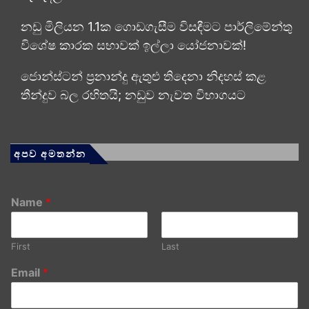
නඩු මිලියන 1.1ක ගොඩගැසීම විසඳීමට පාර්ලිමේන්තු
විශේෂ කාරක සභාවක් ඉල්ලා යෝජනාවක්!
ජොන්ස්ටන් ප්‍රනාන්දු ඇතුළු තිදෙනා නිදහස් කළ
තීන්දුව බල රහිතයි; නඩුව නැවත විභාගයට
අපව අමතන්න
Name
*
First
Last
Email
*