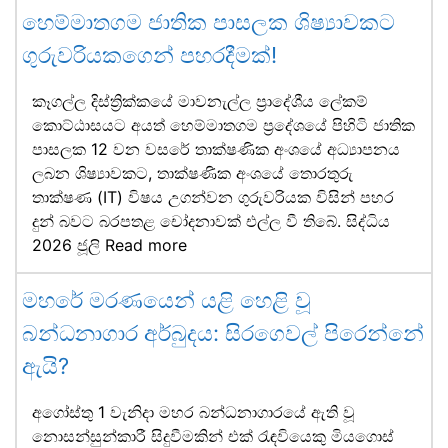
හෙම්මාතගම ජාතික පාසලක ශිෂ්‍යාවකට
ගුරුවරියකගෙන් පහරදීමක්!
කෑගල්ල දිස්ත්‍රික්කයේ මාවනැල්ල ප්‍රාදේශීය ලේකම්
කොට්ඨාසයට අයත් හෙම්මාතගම ප්‍රදේශයේ පිහිටි ජාතික
පාසලක 12 වන වසරේ තාක්ෂණික අංශයේ අධ්‍යාපනය
ලබන ශිෂ්‍යාවකට, තාක්ෂණික අංශයේ තොරතුරු
තාක්ෂණ (IT) විෂය උගන්වන ගුරුවරියක විසින් පහර
දුන් බවට බරපතළ චෝදනාවක් එල්ල වී තිබේ. සිද්ධිය
2026 ජූලි
Read more
මහරේ මරණයෙන් යළි හෙළි වූ
බන්ධනාගාර අර්බුදය: සිරගෙවල් පිරෙන්නේ
ඇයි?
අගෝස්තු 1 වැනිදා මහර බන්ධනාගාරයේ ඇති වූ
නොසන්සුන්කාරී සිදුවීමකින් එක් රැඳවියෙකු මියගොස්