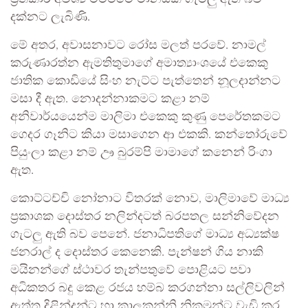
දක්නට ලැබිණි.
මේ අතර, අවාසනාවට රෝස මලත් පරවේ. නාමල්
කරුණාරත්න ඇමතිතුමාගේ අමාත්‍යාංශයේ එකෙකු
ජාතික කොඩියේ සිංහ නැට්ට පැත්තෙන් නූලදාන්නට
මසා දී ඇත. නොදන්නාකමට කළා නම්
අනිවාර්යයෙන්ම මාලිමා එකෙකු කුණු පෙරේතකමට
ගෙදර ගෑනිට කියා මසාගෙන ආ එකකි. කන්තෝරුවේ
පියුංලා කළා නම් ඌ බුරම්පි මාමාගේ කනෙන් රිංගා
ඇත.
කොට්ටච්චි නෝනාට විතරක් නොව, මාලිමාවේ මාධ්‍ය
ප්‍රකාශක දොස්තර නලින්දටත් බරපතල සන්නිවේදන
ගැටලු ඇති බව පෙනේ. ජනාධිපතිගේ මාධ්‍ය අධ්‍යක්ෂ
ජනරාල් ද දොස්තර කෙනෙකි. පැන්ෂන් ගිය නාකි
මයිනන්ගේ ස්ථාවර තැන්පතුවේ පොළියට පවා
අධිකතර බදු කෙළ රජය හම්බ කරගන්නා සල්ලිවලින්
ඇත්ත දිළින්දන්ට හා කාලකන්නි නිකමුන්ට වැඩි කර