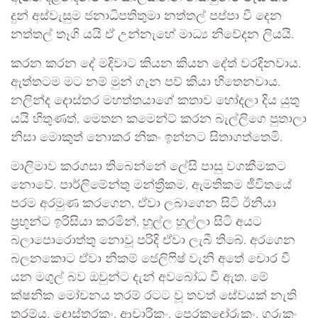
දුන් අස්වැසුම ජනාධිපතිතුමා නත්තල් පප්පා වී දෙන
නත්තල් තෑගි යයි ඒ උන්නැහේ මාධ්‍ය නිවේදන ලියයි.
කරන කරන දේ මදිවාට කියන කියන දේත් වරදිනවාය.
ඇත්තටම මට නම් මුන් ගැන පව් කියා හිතෙනවාය.
නලින්ද දොස්තර මහත්තයාගේ කතාව හෝදලා දිය යුතු
යයි හිතුණත්, මෙතන කමෙන්ට් කරන බැල්ලිගෙ පුතාලා
නිසා මොකුත් නොකර නිකං ඉන්නට සිතාගත්තෙමි.
මාලිමාව කරගසා තිබෙන්නේ ලේසි පාසු වගකීමකට
නොවේ. පාර්ලිමේන්තු මන්ත්‍රීකම, ඇමතිකම ජීවිතයේ
පරම අරමුණ කරගෙන, ඒවා ලබාගෙන සිටි ඊනියා
ප්‍රභූන්ට ඉරිසියා කරමින්, හූල්ල හූල්ලා සිටි අයට
බලාපොරොත්තු නොවූ පරිදි ඒවා ලැබී තිබේ. අරගෙන
බලනකොට ඒවා නිකම් ජෙලිෆිෂ් වැනි අතේ චොර වී
යන මගුල් බව ඔවුන්ට දැන් අවබෝධ වී ඇත. මේ
ක්ෂනික මෝචනය තරම් රටට වූ තවත් සේවයක් නැති
තරම්ය. දොස්තරකං, ආචාරිකං, පෙරකදෝරුකං, ගුරුකං