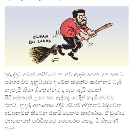
පුරුද්දට මෙන් කයිවාරු හා පච ඇදබාගෙන යනකොට
සමහර විට අන්‍රයියාට ද මේක තමන්ට කරන්නට බැරි
නැතැයි කියා හිතෙන්නට ද ඇත. ඇයි යකෝ
සිරිසේනයත් උගෙ පහ ඇද්දෙ. රෙදිත් නැති වෙච්ච
එකයි, නුදුරු අනාගතයේදීම ජම්පර් අඳින්නට සිදුවෙන
අවදානමක් තිබෙන එකයි වෙනම කාරණාය. ඒ වුණාට
එතකොටත් ආර්ථිකයට මෙච්චරම කෙළ වී තිබුණේ
නැත.