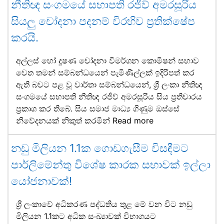
නීතිඥ සංගමයේ සභාපති රජීව් අමරසූරිය
සියලු චෝදනා පදනම් විරහිව ප්‍රතික්ෂේප
කරයි.
අල්ලස් හෝ දූෂණ චෝදනා විමර්ශන කොමිෂන් සභාව
වෙත තමන් සම්බන්ධයෙන් පැමිණිල්ලක් ඉදිරිපත් කර
ඇති බවට පළ වූ වාර්තා සම්බන්ධයෙන්, ශ්‍රී ලංකා නීතිඥ
සංගමයේ සභාපති නීතිඥ රජීව් අමරසූරිය සිය ප්‍රතිචාරය
ප්‍රකාශ කර තිබේ. සිය සමාජ මාධ්‍ය ගිණුම ඔස්සේ
නිවේදනයක් නිකුත් කරමින්
Read more
නඩු මිලියන 1.1ක ගොඩගැසීම විසඳීමට
පාර්ලිමේන්තු විශේෂ කාරක සභාවක් ඉල්ලා
යෝජනාවක්!
ශ්‍රී ලංකාවේ අධිකරණ පද්ධතිය තුළ මේ වන විට නඩු
මිලියන 1.1කට අධික සංඛ්‍යාවක් විභාගයට