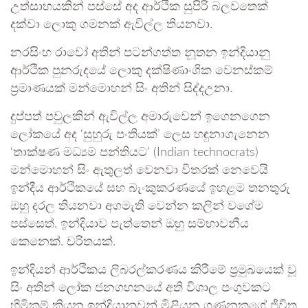
උත්සාහයකින් පස්සේ අද ආර්ථික සුපිරි බලවතෙක්
දක්වා ලොකු ගමනක් ඇවිල්ල තියනවා.
නරසිංහ රාවෝ අතින් පටන්ගත්ත නූතන ඉන්දියානු
ආර්ථික පුනරුදයේ ලොකු දක්ෂිණාංශික වෙනස්කම්
ප්‍රමාණයක් මන්මොහන් සිං අතින් සිද්දඋනා.
දුප්පත් පවුලකින් ඇවිල්ල අමාරුවෙන් ඉගෙනගෙන
ලෝකයේ අද ‘සුහුරු පංතියක්’ ලෙස හඳුනාගැනෙන
‘තාක්ෂණ මධ්‍යම පන්තියට’ (Indian technocrats)
මන්මොහන් සිං ඇතුලත් වෙනවා විතරක් නෙවෙයි
ඉන්දීය ආර්ථිකයේ සහ බැංකුකරණයේ ඉහළම තනතුරු
ඔහු දරල තියනවා අගමැති වෙන්න කලින් වගේම
පස්සෙත්. ඉන්දියාව පැත්තෙන් ඔහු සම්භාවනීය
කෙනෙක්. චරිතයක්.
ඉන්දියන් ආර්ථිකය ලිබරල්කරණය කිරීමේ ප්‍රමුඛයෙක් වූ
සිං අතින් ලෝක ජනගහනයේ අති විශාල පංගුවකට
හිමිකම් කියන ඉන්දියානුවන් මිළියන ගණනකගේ ජීවිත