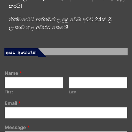
කරයි!
නීතිවිරෝධී අන්තර්ජාල සූදු වෙබ් අඩවි 24ක් ශ්‍රී
ලංකාව තුළ අවහිර කෙරේ!
අපව අමතන්න
Name
*
First
Last
Email
*
Message
*