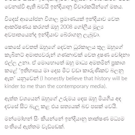
වෙනස්වී ඇති බවයි ඉන්දියානු විචාරකයින්ගේ මතය.
විදෙස් ආයෝජන විශාල ප්‍රමාණයක් ඉන්දියාව වෙත
ආකර්ෂණය කරගත් ඔහු 2008 ගෝලීය මුල්‍ය
අවපාතයෙන්ද ඉන්දියාව බේරාගනු ලැබුවා.
කෙසේ වෙතත් ඔහුගේ දෙවන ධූරකාලය තුල ඔහුගේ
කැබිනට් අමාත්‍යවරුන් ගණනාවක් වෙත දුෂණ චෝදනා
එල්ල උනා. ඒ මොහොතේ ඔහු මාධ්‍ය අමතමින් ප්‍රකාශ
කළේ ”ඉතිහාසය මා දෙස මීට වඩා කාරුණිකව බලනු
ඇත” යනුවෙන් (I honestly believe that history will be
kinder to me than the contemporary media).
ඇත්ත වශයෙන් ඔහුගේ උරුමය දෙස ඔහු මියගිය අද
දවසේ සිට බැලූ කළ එය සත්‍යයක් බව පසක් වෙයි.
මන්මෝහන් සිං කියන්නේ ඉන්දියානු තාක්ෂණ මධ්‍යම
පංතියේ ඇත්තම වැඩ්ඩෙක්.