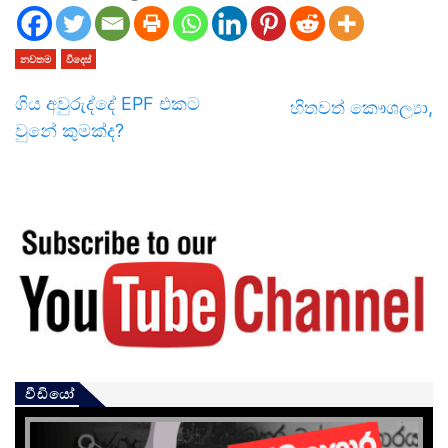
නවතම
විදෙස්
ගිය අවුරුද්දේ EPF එකට
හිතවත් කෞශල්‍යා,
වුනේ කුමක්ද?
වීඩියෝ