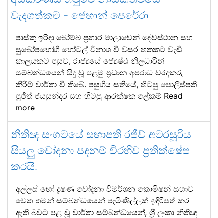
වැදගත්කම - ජෙහාන් පෙරේරා
පාස්කු ඉරිදා බෝම්බ ප්‍රහාර මාලාවෙන් දේවස්ථාන සහ
සුඛෝපභෝගී හෝටල් විනාශ වී වසර හතකට වැඩි
කාලයකට පසුව, රාජ්‍යයේ ජ්‍යෙෂ්ඨ නිලධාරීන්
සම්බන්ධයෙන් සිදු වූ පළමු ප්‍රධාන අපරාධ වරදකරු
කිරීම් වාර්තා වී තිබේ. පසුගිය සතියේ, හිටපු පොලිස්පති
පූජිත් ජයසුන්දර සහ හිටපු ආරක්ෂක ලේකම්
Read
more
නීතිඥ සංගමයේ සභාපති රජීව් අමරසූරිය
සියලු චෝදනා පදනම් විරහිව ප්‍රතික්ෂේප
කරයි.
අල්ලස් හෝ දූෂණ චෝදනා විමර්ශන කොමිෂන් සභාව
වෙත තමන් සම්බන්ධයෙන් පැමිණිල්ලක් ඉදිරිපත් කර
ඇති බවට පළ වූ වාර්තා සම්බන්ධයෙන්, ශ්‍රී ලංකා නීතිඥ