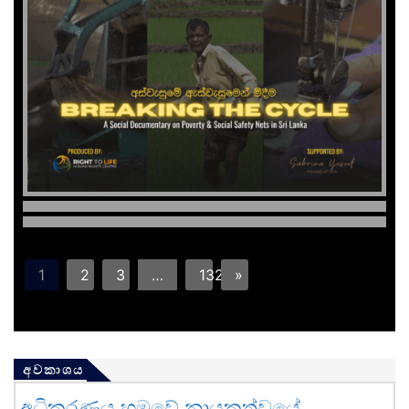
1
2
3
…
132
»
අවකාශය
අධිකරණය හමුවේ නායකත්වයේ