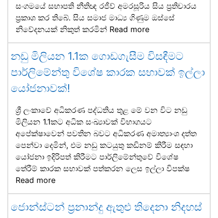
සංගමයේ සභාපති නීතිඥ රජීව් අමරසූරිය සිය ප්‍රතිචාරය
ප්‍රකාශ කර තිබේ. සිය සමාජ මාධ්‍ය ගිණුම ඔස්සේ
නිවේදනයක් නිකුත් කරමින්
Read more
නඩු මිලියන 1.1ක ගොඩගැසීම විසඳීමට
පාර්ලිමේන්තු විශේෂ කාරක සභාවක් ඉල්ලා
යෝජනාවක්!
ශ්‍රී ලංකාවේ අධිකරණ පද්ධතිය තුළ මේ වන විට නඩු
මිලියන 1.1කට අධික සංඛ්‍යාවක් විභාගයට
අපේක්ෂාවෙන් පවතින බවට අධිකරණ අමාත්‍යාංශ දත්ත
පෙන්වා දෙමින්, එම නඩු කටයුතු කඩිනම් කිරීම සඳහා
යෝජනා ඉදිරිපත් කිරීමට පාර්ලිමේන්තුවේ විශේෂ
තේරීම් කාරක සභාවක් පත්කරන ලෙස ඉල්ලා විපක්ෂ
Read more
ජොන්ස්ටන් ප්‍රනාන්දු ඇතුළු තිදෙනා නිදහස්