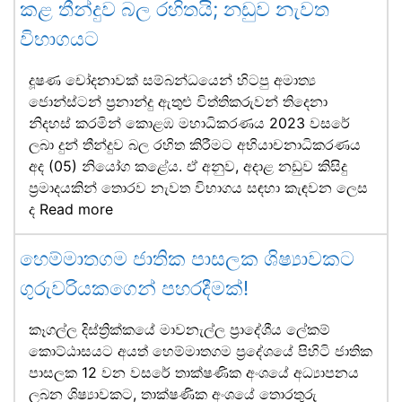
කළ තීන්දුව බල රහිතයි; නඩුව නැවත
විභාගයට
දූෂණ චෝදනාවක් සම්බන්ධයෙන් හිටපු අමාත්‍ය
ජොන්ස්ටන් ප්‍රනාන්දු ඇතුළු විත්තිකරුවන් තිදෙනා
නිදහස් කරමින් කොළඹ මහාධිකරණය 2023 වසරේ
ලබා දුන් තීන්දුව බල රහිත කිරීමට අභියාචනාධිකරණය
අද (05) නියෝග කළේය. ඒ අනුව, අදාළ නඩුව කිසිදු
ප්‍රමාදයකින් තොරව නැවත විභාගය සඳහා කැඳවන ලෙස
ද
Read more
හෙම්මාතගම ජාතික පාසලක ශිෂ්‍යාවකට
ගුරුවරියකගෙන් පහරදීමක්!
කෑගල්ල දිස්ත්‍රික්කයේ මාවනැල්ල ප්‍රාදේශීය ලේකම්
කොට්ඨාසයට අයත් හෙම්මාතගම ප්‍රදේශයේ පිහිටි ජාතික
පාසලක 12 වන වසරේ තාක්ෂණික අංශයේ අධ්‍යාපනය
ලබන ශිෂ්‍යාවකට, තාක්ෂණික අංශයේ තොරතුරු