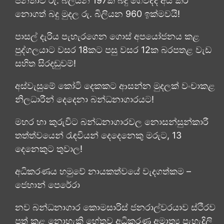
ජනතාව රු. බිලියන 197ක් බදු ගෙවද්දී අය කර
නොගත් බදු මුදල රු. බිලියන 960 ඉක්මවයි!
පාසල් දැරිය පැහැරගෙන ගොස් අපයෝජනය කළ
පුද්ගලයාට වසර 18කට පසු වසර 12ක බරපතළ වැඩ
සහිත සිරදඬුවම්!
අස්වැසුමේ කෝටි දෙකකට ආසන්න මුදලක් වංචාකළ
නිලධාරීන් දෙදෙනා බන්ධනාගාරයට!
මහර හා කුරුවිට බන්ධනාගාරවල නොසන්සුන්කාරී
තත්ත්වයෙන් රැඳවියන් දෙදෙනෙකු මරුට, 13
දෙනෙකුට තුවාල!
අධිකරණය හමුවේ නායකත්වයේ වැදගත්කම –
ජෙහාන් පෙරේරා
නව බන්ධනාගාර කොමසාරිස් ජනරාල්වරයාව ස්ථිරව
පත් කළ නොහැකි හේතුව අධිකරණ අමාත්‍ය පැහැදිලි