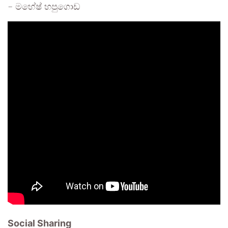
– මහේෂ් හපුගොඩ
Social Sharing