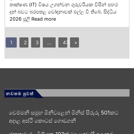
තාක්ෂණ (IT) විෂය උගන්වන ගුරුවරියක විසින් පහර
දුන් බවට බරපතළ චෝදනාවක් එල්ල වී තිබේ. සිද්ධිය
2026 ජූලි
Read more
1
2
3
…
473
»
නවතම පුවත්
චෙම්මනි සමූහ මිනීවළෙන් මිනිස් සිරුරු 501කට
අදාළ අස්ථි කොටස් ගොඩගනී