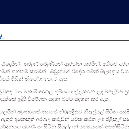
්.
රැඳෙමින් , තරුණ තරුණියන් ආරක්ෂා කරමින්, අභීතව අරගලය
 ගමන් තහනම් කරමින් , ඔවුන්ගේ විදේශ ගමන් බලපත්‍ර
ිපති විසින් නියෝග කොට ඇත.
වදොර සාමකාමී අරගල භූමියට එල්ලකරන ලද ම්ලේච්ඡ ප්‍රහ
ටයුත්තේ ඉදිරි විමර්ශන සඳහා බවට සඳහන් කර ඇත.
ද්ගලයින් බහුතරයක් තවමත් නිරුපද්‍රිතව නිදැල්ලේ සිටින ප
මා ඇතුළු අනෙකුත් අරගල කරුවන් වෙත කරන ලද පිළිකුල් සහ
දනයට මුහුණ පා සිටින සියල්ලන් වෙනුවෙන් පෙනීසිටින බ