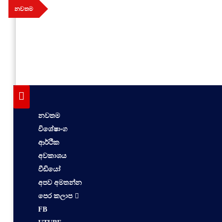
Skip
නවතම
to
content
aithiya
Human Rights News
නවතම
විශේෂාංග
ආර්ථික
අවකාශය
වීඩියෝ
අපව අමතන්න
පෙර කලාප
FB