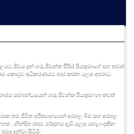
ට ජීවය දුන් ගරු.ජීවන්ත පීරිස් පියතුමාගේ සහ තවත්
ය වහාම කොටුව අධිකරණයට බාර කරන ලෙස අපරාධ
ාරය සම්බන්ධයෙන් ගරු.ජීවන්ත පියතුමා හා තවත්
සුබිමක තම ජීවිත පරිත්‍යාගයෙන් අරගල බිම සහ අරගල
ගත , නින්දිත රාජ්‍ය මර්දනය දැඩි ලෙස හෙළා දකින
වද දන්වා සිටිමි.