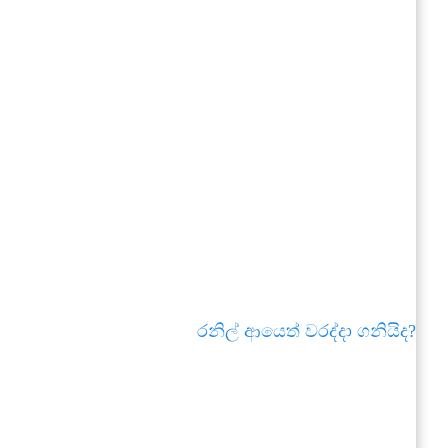
රනිල් ආයෙත් වරද්දා ගනියිද?