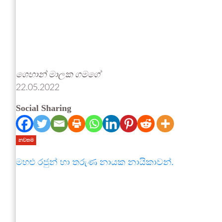
ශෙහාන් මාලක ගමගේ
22.05.2022
Social Sharing
නවතම
මහළු රජුන් හා තරුණ නායක නායිකාවන්.