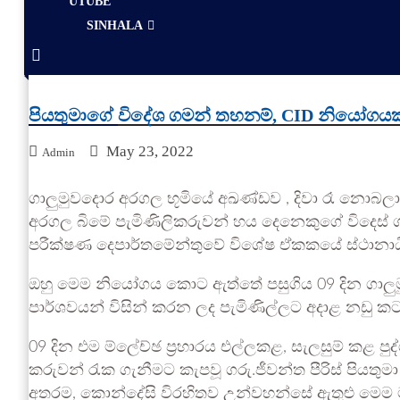
UTUBE
SINHALA
පියතුමාගේ විදේශ ගමන් තහනම්, CID නියෝගයක
May 23, 2022
Admin
ගාලුමුවදොර අරගල භූමියේ අඛණ්ඩව , දිවා රෑ නොබලා 
අරගල බිමේ පැමිණිලිකරුවන් හය දෙනෙකුගේ විදෙස්
පරීක්ෂණ දෙපාර්තමේන්තුවේ විශේෂ ඒකකයේ ස්ථානාධ
ඔහු මෙම නියෝගය කොට ඇත්තේ පසුගිය 09 දින ගාලුමු
පාර්ශවයන් විසින් කරන ලද පැමිණිල්ලට අදාළ නඩු ක
09 දින එම ම්ලේච්ඡ ප්‍රහාරය එල්ලකළ, සැලසුම් කළ පු
කරුවන් රැක ගැනීමට කැපවූ ගරු.ජීවන්ත පීරිස් පියතු
අතරම, කොන්දේසි විරහිතව උන්වහන්සේ ඇතුළු මෙම මර්