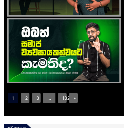
1
2
3
…
132
»
අවකාශය