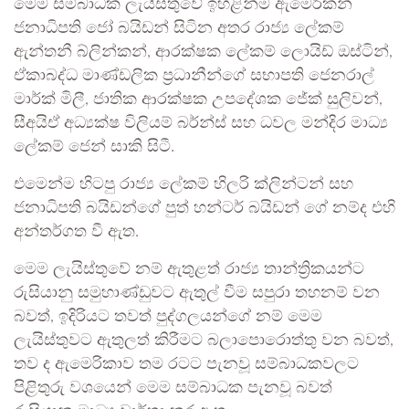
මෙම සම්බාධක ලැයිස්තුවේ ඉහළින්ම ඇමෙරිකන්
ජනාධිපති ජෝ බයිඩන් සිටින අතර රාජ්‍ය ලේකම්
ඇන්තනී බ්ලින්කන්, ආරක්ෂක ලේකම් ලොයිඩ් ඔස්ටින්,
ඒකාබද්ධ මාණ්ඩලික ප්‍රධානීන්ගේ සභාපති ජෙනරාල්
මාර්ක් මිලී, ජාතික ආරක්ෂක උපදේශක ජේක් සුලිවන්,
සීඅයිඒ අධ්‍යක්ෂ විලියම් බර්න්ස් සහ ධවල මන්දිර මාධ්‍ය
ලේකම් ජෙන් සාකි සිටී.
එමෙන්ම හිටපු රාජ්‍ය ලේකම් හිලරි ක්ලින්ටන් සහ
ජනාධිපති බයිඩන්ගේ පුත් හන්ටර් බයිඩන් ගේ නම්ද එහි
අන්තර්ගත වී ඇත.
මෙම ලැයිස්තුවේ නම් ඇතුළත් රාජ්‍ය තාන්ත්‍රිකයන්ට
රුසියානු සමුහාණ්ඩුවට ඇතුල් වීම සපුරා තහනම් වන
බවත්, ඉදිරියට තවත් පුද්ගලයන්ගේ නම් මෙම
ලැයිස්තුවට ඇතුලත් කිරීමට බලාපොරොත්තු වන බවත්,
තව ද ඇමෙරිකාව තම රටට පැනවූ සම්බාධකවලට
පිළිතුරු වශයෙන් මෙම සම්බාධක පැනවූ බවත්