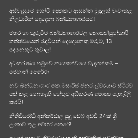
අස්වැසුමේ කෝටි දෙකකට ආසන්න මුදලක් වංචාකළ
නිලධාරීන් දෙදෙනා බන්ධනාගාරයට!
මහර හා කුරුවිට බන්ධනාගාරවල නොසන්සුන්කාරී
තත්ත්වයෙන් රැඳවියන් දෙදෙනෙකු මරුට, 13
දෙනෙකුට තුවාල!
අධිකරණය හමුවේ නායකත්වයේ වැදගත්කම –
ජෙහාන් පෙරේරා
නව බන්ධනාගාර කොමසාරිස් ජනරාල්වරයාව ස්ථිරව
පත් කළ නොහැකි හේතුව අධිකරණ අමාත්‍ය පැහැදිලි
කරයි!
නීතිවිරෝධී අන්තර්ජාල සූදු වෙබ් අඩවි 24ක් ශ්‍රී
ලංකාව තුළ අවහිර කෙරේ!