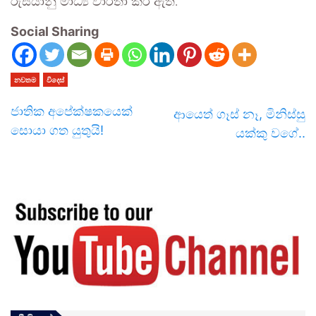
රුසියානු මාධ්‍ය වාර්තා කර ඇත.
Social Sharing
නවතම
විදෙස්
ජාතික අපේක්ෂකයෙක්
ආයෙත් ගෑස් නෑ, මිනිස්සු
සොයා ගත යුතුයි!
යක්කු වගේ..