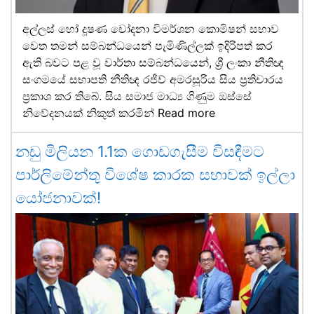
අල්ලස් හෝ දූෂණ චෝදනා විමර්ශන කොමිෂන් සභාව
වෙත තමන් සම්බන්ධයෙන් පැමිණිල්ලක් ඉදිරිපත් කර
ඇති බවට පළ වූ වාර්තා සම්බන්ධයෙන්, ශ්‍රී ලංකා නීතිඥ
සංගමයේ සභාපති නීතිඥ රජීව් අමරසූරිය සිය ප්‍රතිචාරය
ප්‍රකාශ කර තිබේ. සිය සමාජ මාධ්‍ය ගිණුම ඔස්සේ
නිවේදනයක් නිකුත් කරමින්
Read more
නඩු මිලියන 1.1ක ගොඩගැසීම විසඳීමට
පාර්ලිමේන්තු විශේෂ කාරක සභාවක් ඉල්ලා
යෝජනාවක්!