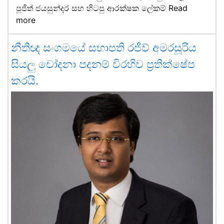
පූජිත් ජයසුන්දර සහ හිටපු ආරක්ෂක ලේකම්
Read
more
නීතිඥ සංගමයේ සභාපති රජීව් අමරසූරිය
සියලු චෝදනා පදනම් විරහිව ප්‍රතික්ෂේප
කරයි.