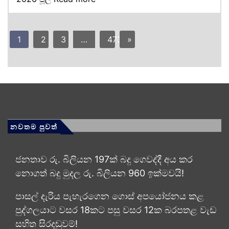
1
2
3
…
473
»
නවතම පුවත්
ජනතාව රු. බිලියන 197ක් බදු ගෙවද්දී අය කර
නොගත් බදු මුදල රු. බිලියන 960 ඉක්මවයි!
පාසල් දැරිය පැහැරගෙන ගොස් අපයෝජනය කළ
පුද්ගලයාට වසර 18කට පසු වසර 12ක බරපතළ වැඩ
සහිත සිරදඬුවම්!