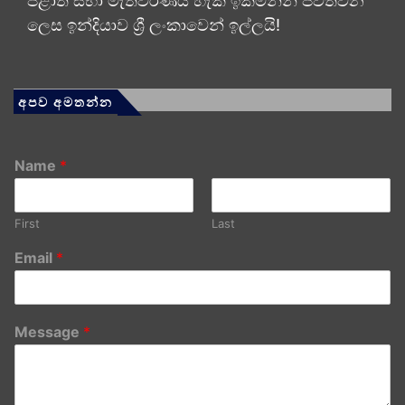
පළාත් සභා මැතිවරණය හැකි ඉක්මනින් පවත්වන
ලෙස ඉන්දියාව ශ්‍රී ලංකාවෙන් ඉල්ලයි!
අපව අමතන්න
Name
*
First
Last
Email
*
Message
*