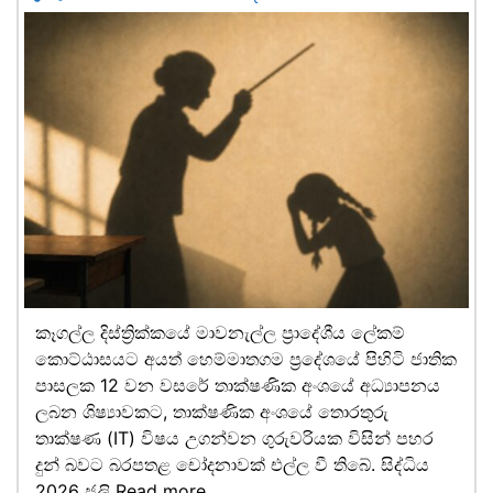
කෑගල්ල දිස්ත්‍රික්කයේ මාවනැල්ල ප්‍රාදේශීය ලේකම්
කොට්ඨාසයට අයත් හෙම්මාතගම ප්‍රදේශයේ පිහිටි ජාතික
පාසලක 12 වන වසරේ තාක්ෂණික අංශයේ අධ්‍යාපනය
ලබන ශිෂ්‍යාවකට, තාක්ෂණික අංශයේ තොරතුරු
තාක්ෂණ (IT) විෂය උගන්වන ගුරුවරියක විසින් පහර
දුන් බවට බරපතළ චෝදනාවක් එල්ල වී තිබේ. සිද්ධිය
2026 ජූලි
Read more