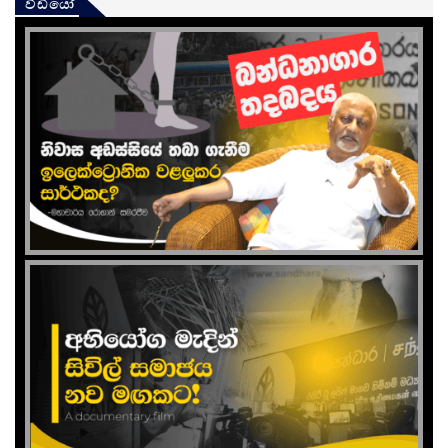
වීඩියෝ