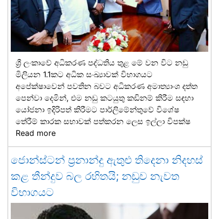
ශ්‍රී ලංකාවේ අධිකරණ පද්ධතිය තුළ මේ වන විට නඩු
මිලියන 1.1කට අධික සංඛ්‍යාවක් විභාගයට
අපේක්ෂාවෙන් පවතින බවට අධිකරණ අමාත්‍යාංශ දත්ත
පෙන්වා දෙමින්, එම නඩු කටයුතු කඩිනම් කිරීම සඳහා
යෝජනා ඉදිරිපත් කිරීමට පාර්ලිමේන්තුවේ විශේෂ
තේරීම් කාරක සභාවක් පත්කරන ලෙස ඉල්ලා විපක්ෂ
Read more
ජොන්ස්ටන් ප්‍රනාන්දු ඇතුළු තිදෙනා නිදහස්
කළ තීන්දුව බල රහිතයි; නඩුව නැවත
විභාගයට