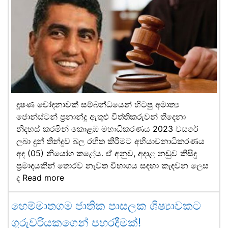
දූෂණ චෝදනාවක් සම්බන්ධයෙන් හිටපු අමාත්‍ය
ජොන්ස්ටන් ප්‍රනාන්දු ඇතුළු විත්තිකරුවන් තිදෙනා
නිදහස් කරමින් කොළඹ මහාධිකරණය 2023 වසරේ
ලබා දුන් තීන්දුව බල රහිත කිරීමට අභියාචනාධිකරණය
අද (05) නියෝග කළේය. ඒ අනුව, අදාළ නඩුව කිසිදු
ප්‍රමාදයකින් තොරව නැවත විභාගය සඳහා කැඳවන ලෙස
ද
Read more
හෙම්මාතගම ජාතික පාසලක ශිෂ්‍යාවකට
ගුරුවරියකගෙන් පහරදීමක්!