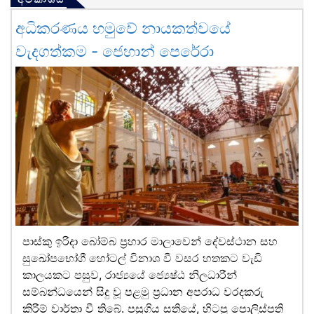
අධිකරණය හමුවේ නායකත්වයේ
වැදගත්කම - ජෙහාන් පෙරේරා
පාස්කු ඉරිදා බෝම්බ ප්‍රහාර මාලාවෙන් දේවස්ථාන සහ
සුඛෝපභෝගී හෝටල් විනාශ වී වසර හතකට වැඩි
කාලයකට පසුව, රාජ්‍යයේ ජ්‍යෙෂ්ඨ නිලධාරීන්
සම්බන්ධයෙන් සිදු වූ පළමු ප්‍රධාන අපරාධ වරදකරු
කිරීම් වාර්තා වී තිබේ. පසුගිය සතියේ, හිටපු පොලිස්පති