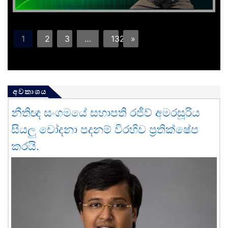
1
2
3
…
132
»
අවකාශය
නීතිඥ සංගමයේ සභාපති රජීව් අමරසූරිය
සියලු චෝදනා පදනම් විරහිව ප්‍රතික්ෂේප
කරයි.