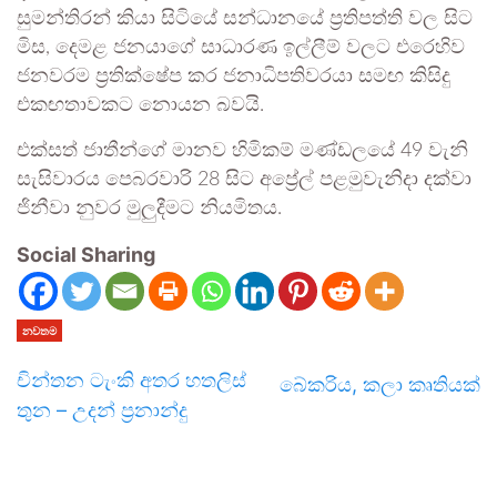
සුමන්තිරන් කියා සිටියේ සන්ධානයේ ප්‍රතිපත්ති වල සිට
මිස, දෙමළ ජනයාගේ සාධාරණ ඉල්ලීම් වලට එරෙහිව
ජනවරම ප්‍රතික්ෂේප කර ජනාධිපතිවරයා සමඟ කිසිදු
එකඟතාවකට නොයන බවයි.
එක්සත් ජාතීන්ගේ මානව හිමිකම් මණ්ඩලයේ 49 වැනි
සැසිවාරය පෙබරවාරි 28 සිට අප්‍රේල් පළමුවැනිදා දක්වා
ජිනීවා නුවර මුලුදීමට නියමිතය.
Social Sharing
නවතම
චින්තන ටැංකි අතර හතලිස්
බේකරිය, කලා කෘතියක්
තුන – උදන් ප්‍රනාන්දු