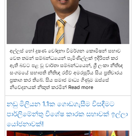
අල්ලස් හෝ දූෂණ චෝදනා විමර්ශන කොමිෂන් සභාව
වෙත තමන් සම්බන්ධයෙන් පැමිණිල්ලක් ඉදිරිපත් කර
ඇති බවට පළ වූ වාර්තා සම්බන්ධයෙන්, ශ්‍රී ලංකා නීතිඥ
සංගමයේ සභාපති නීතිඥ රජීව් අමරසූරිය සිය ප්‍රතිචාරය
ප්‍රකාශ කර තිබේ. සිය සමාජ මාධ්‍ය ගිණුම ඔස්සේ
නිවේදනයක් නිකුත් කරමින්
Read more
නඩු මිලියන 1.1ක ගොඩගැසීම විසඳීමට
පාර්ලිමේන්තු විශේෂ කාරක සභාවක් ඉල්ලා
යෝජනාවක්!