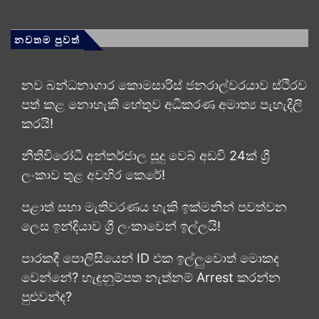
නවතම පුවත්
නව බන්ධනාගාර කොමසාරිස් ජනරාල්වරයාව ස්ථිරව
පත් කළ නොහැකි හේතුව අධිකරණ අමාත්‍ය පැහැදිලි
කරයි!
නීතිවිරෝධී අන්තර්ජාල සූදු වෙබ් අඩවි 24ක් ශ්‍රී
ලංකාව තුළ අවහිර කෙරේ!
පළාත් සභා මැතිවරණය හැකි ඉක්මනින් පවත්වන
ලෙස ඉන්දියාව ශ්‍රී ලංකාවෙන් ඉල්ලයි!
පාරකදී පොලිසියෙන් ID එක ඉල්ලුවොත් මොකද
වෙන්නේ? හැඳුනුම්පත නැත්නම් Arrest කරන්න
පුළුවන්ද?