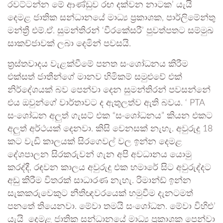
රවට්ටන්න මේ ආණ්ඩුව රඟ දක්වන නාටක’ යැයි
දෙමළ ජාතික සන්ධානයේ මාධ්‍ය ප්‍රකාශක, පාර්ලිමේන්තු
මන්ත්‍රී එම්.ඒ. සුමන්තිරන් ‘වීරකේසරී’ පුවත්පතට සම්මුඛ
සාකච්ජාවක් ලබා දෙමින් පවසයි.
ත්‍රස්තවාදය වැළක්වීමේ පනත සංශෝධනය කිරීම
එක්සත් ජාතීන්ගේ මානව හිමිකම් සමුළුවේ එක්
නිර්දේශයක් බව පෙන්වා දෙන සුමන්තිරන් පවසන්නේ
එය ඔවුන්ගේ වාර්තාවට ද ඇතුලත්ව ඇති බවය. ‘ PTA
සංශෝධන අලුත් ගැසට් එක “සංශෝධනය” කියන එකට
අලුත් අර්ථයක් දෙනවා. කිසි වෙනසක් නැහැ. අවුරුදු 18
කට වැඩි කාලයක් සිරගෙවල් වල ඉන්න දෙමළ
දේශපාලන සිරකරුවන් ගැන අපි අවධානය යොමු
කරද්දී, රඳවන කාලය අවුරුදු එක හමාරේ සිට අවුරුද්දට
අඩු කිරීම විතරක් සාධාරණ නැහැ. රිමාන්ඩ් ඉන්න
සැකකරුවෙකුට නීතිඥවරයෙක් හමුවීම දැනටමත්
පනතේ තියෙනවා. මේවා තමයි සංශෝධන. මේවා විහිළු’
යැයි දෙමළ ජාතික සන්ධානයේ මාධ්‍ය ප්‍රකාශක පෙන්වා