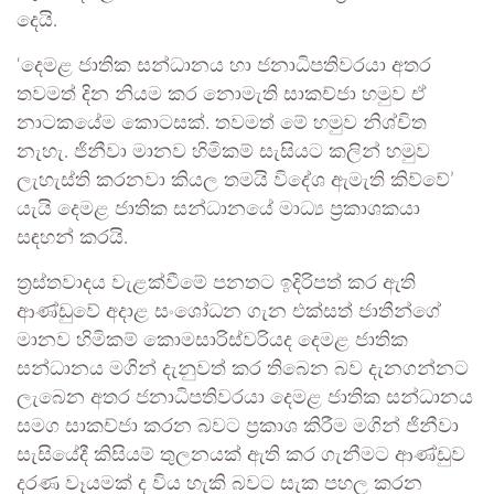
දෙයි.
‘දෙමළ ජාතික සන්ධානය හා ජනාධිපතිවරයා අතර
තවමත් දින නියම කර නොමැති සාකච්ජා හමුව ඒ
නාටකයේම කොටසක්. තවමත් මේ හමුව නිශ්චිත
නැහැ. ජිනීවා මානව හිමිකම් සැසියට කලින් හමුව
ලැහැස්ති කරනවා කියල තමයි විදේශ ඇමැති කිව්වේ’
යැයි දෙමළ ජාතික සන්ධානයේ මාධ්‍ය ප්‍රකාශකයා
සඳහන් කරයි.
ත්‍රස්තවාදය වැළක්වීමේ පනතට ඉදිරිපත් කර ඇති
ආණ්ඩුවේ අදාළ සංශෝධන ගැන එක්සත් ජාතීන්ගේ
මානව හිමිකම් කොමසාරිස්වරියද දෙමළ ජාතික
සන්ධානය මගින් දැනුවත් කර තිබෙන බව දැනගන්නට
ලැබෙන අතර ජනාධිපතිවරයා දෙමළ ජාතික සන්ධානය
සමග සාකච්ජා කරන බවට ප්‍රකාශ කිරීම මගින් ජිනීවා
සැසියේදී කිසියම් තුලනයක් ඇති කර ගැනීමට ආණ්ඩුව
දරණ වෑයමක් ද විය හැකි බවට සැක පහල කරන