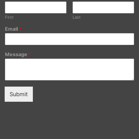
First
Last
Email
*
Message
*
Submit