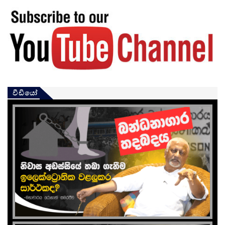
වීඩියෝ