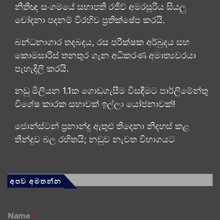
නීතිඥ සංගමයේ සභාපති රජීව් අමරසූරිය සියලු
චෝදනා පදනම් විරහිව ප්‍රතික්ෂේප කරයි.
බන්ධනාගාර තදබදය, රස පරීක්ෂක අර්බුදය සහ
කොමසාරිස් තනතුර ගැන අධිකරණ අමාත්‍යවරයා
පැහැදිලි කරයි.
නඩු මිලියන 1.1ක ගොඩගැසීම විසඳීමට පාර්ලිමේන්තු
විශේෂ කාරක සභාවක් ඉල්ලා යෝජනාවක්!
ජොන්ස්ටන් ප්‍රනාන්දු ඇතුළු තිදෙනා නිදහස් කළ
තීන්දුව බල රහිතයි; නඩුව නැවත විභාගයට
අපව අමතන්න
Name
*