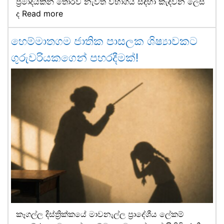
ප්‍රමාදයකින් තොරව නැවත විභාගය සඳහා කැඳවන ලෙස
ද
Read more
හෙම්මාතගම ජාතික පාසලක ශිෂ්‍යාවකට
ගුරුවරියකගෙන් පහරදීමක්!
කෑගල්ල දිස්ත්‍රික්කයේ මාවනැල්ල ප්‍රාදේශීය ලේකම්