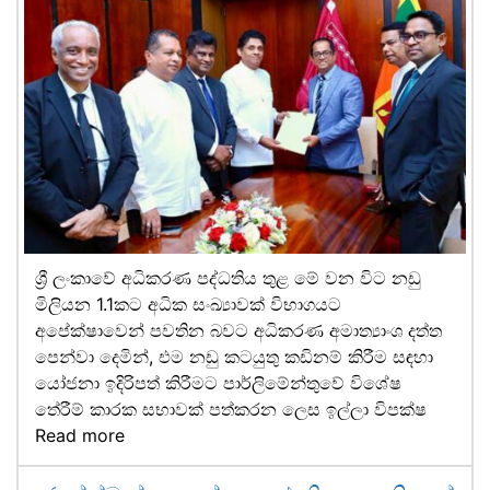
ශ්‍රී ලංකාවේ අධිකරණ පද්ධතිය තුළ මේ වන විට නඩු
මිලියන 1.1කට අධික සංඛ්‍යාවක් විභාගයට
අපේක්ෂාවෙන් පවතින බවට අධිකරණ අමාත්‍යාංශ දත්ත
පෙන්වා දෙමින්, එම නඩු කටයුතු කඩිනම් කිරීම සඳහා
යෝජනා ඉදිරිපත් කිරීමට පාර්ලිමේන්තුවේ විශේෂ
තේරීම් කාරක සභාවක් පත්කරන ලෙස ඉල්ලා විපක්ෂ
Read more