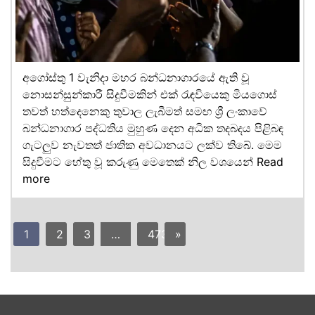
අගෝස්තු 1 වැනිදා මහර බන්ධනාගාරයේ ඇති වූ
නොසන්සුන්කාරී සිදුවීමකින් එක් රැඳවියෙකු මියගොස්
තවත් හත්දෙනෙකු තුවාල ලැබීමත් සමඟ ශ්‍රී ලංකාවේ
බන්ධනාගාර පද්ධතිය මුහුණ දෙන අධික තදබදය පිළිබඳ
ගැටලුව නැවතත් ජාතික අවධානයට ලක්ව තිබේ. මෙම
සිදුවීමට හේතු වූ කරුණු මෙතෙක් නිල වශයෙන්
Read
more
1
2
3
…
473
»