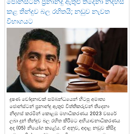
ජොන්ස්ටන් ප්‍රනාන්දු ඇතුළු තිදෙනා නිදහස්
කළ තීන්දුව බල රහිතයි; නඩුව නැවත
විභාගයට
දූෂණ චෝදනාවක් සම්බන්ධයෙන් හිටපු අමාත්‍ය
ජොන්ස්ටන් ප්‍රනාන්දු ඇතුළු විත්තිකරුවන් තිදෙනා
නිදහස් කරමින් කොළඹ මහාධිකරණය 2023 වසරේ
ලබා දුන් තීන්දුව බල රහිත කිරීමට අභියාචනාධිකරණය
අද (05) නියෝග කළේය. ඒ අනුව, අදාළ නඩුව කිසිදු