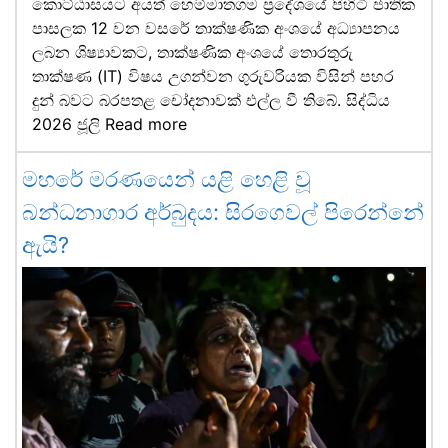
කොට්ඨාසයට අයත් හෙම්මාතගම ප්‍රදේශයේ පිහිටි ජාතික
පාසලක 12 වන වසරේ තාක්ෂණික අංශයේ අධ්‍යාපනය
ලබන ශිෂ්‍යාවකට, තාක්ෂණික අංශයේ තොරතුරු
තාක්ෂණ (IT) විෂය උගන්වන ගුරුවරියක විසින් පහර
දුන් බවට බරපතළ චෝදනාවක් එල්ල වී තිබේ. සිද්ධිය
2026 ජූලි
Read more
මහරේ මරණයෙන් යළි හෙළි වූ
බන්ධනාගාර අර්බුදය: සිරගෙවල් පිරෙන්නේ
ඇයි?