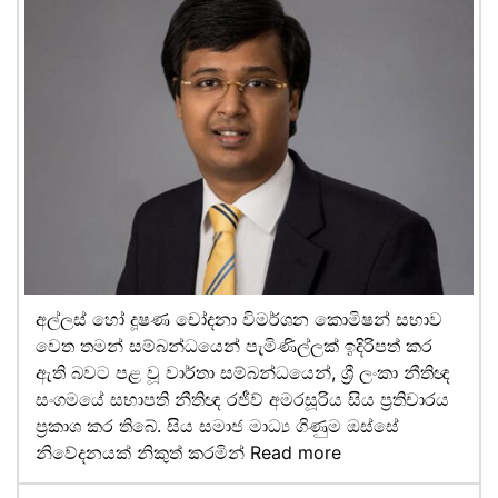
අල්ලස් හෝ දූෂණ චෝදනා විමර්ශන කොමිෂන් සභාව
වෙත තමන් සම්බන්ධයෙන් පැමිණිල්ලක් ඉදිරිපත් කර
ඇති බවට පළ වූ වාර්තා සම්බන්ධයෙන්, ශ්‍රී ලංකා නීතිඥ
සංගමයේ සභාපති නීතිඥ රජීව් අමරසූරිය සිය ප්‍රතිචාරය
ප්‍රකාශ කර තිබේ. සිය සමාජ මාධ්‍ය ගිණුම ඔස්සේ
නිවේදනයක් නිකුත් කරමින්
Read more