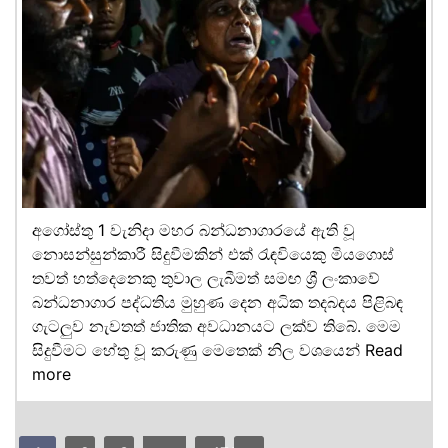
අගෝස්තු 1 වැනිදා මහර බන්ධනාගාරයේ ඇති වූ
නොසන්සුන්කාරී සිදුවීමකින් එක් රැඳවියෙකු මියගොස්
තවත් හත්දෙනෙකු තුවාල ලැබීමත් සමඟ ශ්‍රී ලංකාවේ
බන්ධනාගාර පද්ධතිය මුහුණ දෙන අධික තදබදය පිළිබඳ
ගැටලුව නැවතත් ජාතික අවධානයට ලක්ව තිබේ. මෙම
සිදුවීමට හේතු වූ කරුණු මෙතෙක් නිල වශයෙන්
Read
more