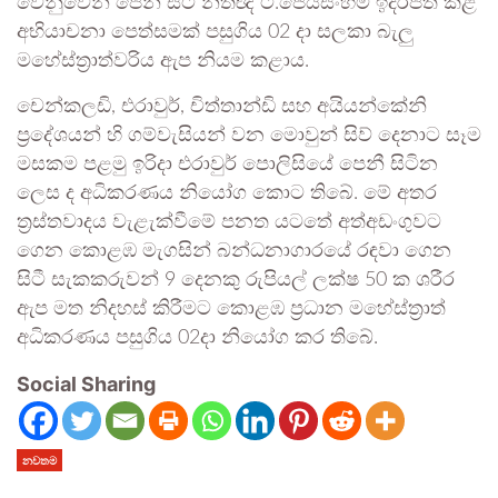
වෙනුවෙන් පෙනී සිටී නීතිඥ ටී.ජෙයසිංහම් ඉදිරිපත් කළ
අභියාචනා පෙත්සමක් පසුගිය 02 දා සලකා බැලු
මහේස්ත්‍රාත්වරිය ඇප නියම කළාය.
චෙන්කලඩි, එරාවුර්, චිත්තාන්ඩි සහ අයියන්කේනි
ප්‍රදේශයන් හි ගම්වැසියන් වන මොවුන් සිව් දෙනාට සෑම
මසකම පළමු ඉරිදා එරාවුර් පොලිසියේ පෙනී සිටින
ලෙස ද අධිකරණය නියෝග කොට තිබේ. මේ අතර
ත්‍රස්තවාදය වැළැක්වීමේ පනත යටතේ අත්අඩංගුවට
ගෙන කොළඹ මැගසින් බන්ධනාගාරයේ රඳවා ගෙන
සිටී සැකකරුවන් 9 දෙනකු රුපියල් ලක්ෂ 50 ක ශරීර
ඇප මත නිදහස් කිරීමට කොළඹ ප්‍රධාන මහේස්ත්‍රාත්
අධිකරණය පසුගිය 02දා නියෝග කර තිබේ.
Social Sharing
නවතම