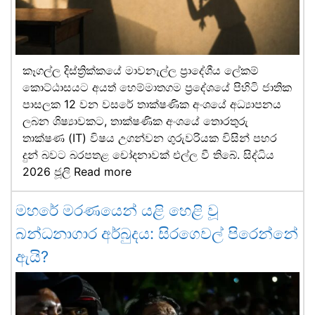
කෑගල්ල දිස්ත්‍රික්කයේ මාවනැල්ල ප්‍රාදේශීය ලේකම්
කොට්ඨාසයට අයත් හෙම්මාතගම ප්‍රදේශයේ පිහිටි ජාතික
පාසලක 12 වන වසරේ තාක්ෂණික අංශයේ අධ්‍යාපනය
ලබන ශිෂ්‍යාවකට, තාක්ෂණික අංශයේ තොරතුරු
තාක්ෂණ (IT) විෂය උගන්වන ගුරුවරියක විසින් පහර
දුන් බවට බරපතළ චෝදනාවක් එල්ල වී තිබේ. සිද්ධිය
2026 ජූලි
Read more
මහරේ මරණයෙන් යළි හෙළි වූ
බන්ධනාගාර අර්බුදය: සිරගෙවල් පිරෙන්නේ
ඇයි?