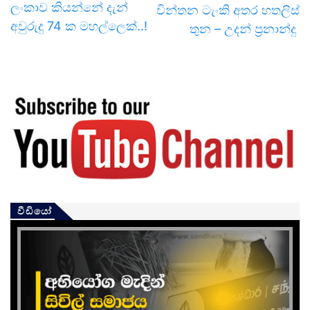
ලංකාව කියන්නේ දැන්
චින්තන ටැංකි අතර හතලිස්
අවුරුදු 74 ක මහල්ලෙක්..!
තුන – උදන් ප්‍රනාන්දු
වීඩියෝ