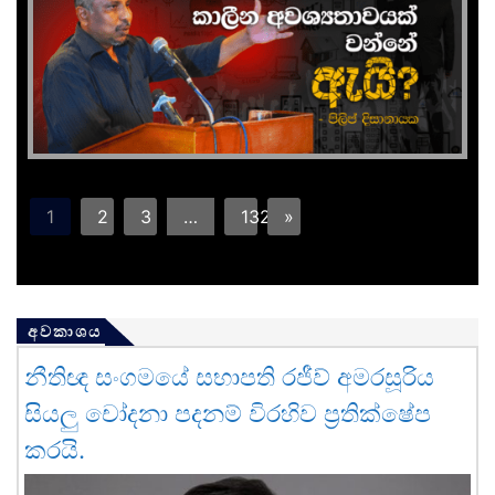
1
2
3
…
132
»
අවකාශය
නීතිඥ සංගමයේ සභාපති රජීව් අමරසූරිය
සියලු චෝදනා පදනම් විරහිව ප්‍රතික්ෂේප
කරයි.