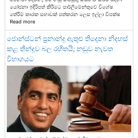
යෝජනා ඉදිරිපත් කිරීමට පාර්ලිමේන්තුවේ විශේෂ
තේරීම් කාරක සභාවක් පත්කරන ලෙස ඉල්ලා විපක්ෂ
Read more
ජොන්ස්ටන් ප්‍රනාන්දු ඇතුළු තිදෙනා නිදහස්
කළ තීන්දුව බල රහිතයි; නඩුව නැවත
විභාගයට