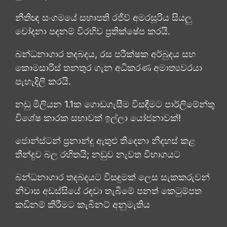
නීතිඥ සංගමයේ සභාපති රජීව් අමරසූරිය සියලු
චෝදනා පදනම් විරහිව ප්‍රතික්ෂේප කරයි.
බන්ධනාගාර තදබදය, රස පරීක්ෂක අර්බුදය සහ
කොමසාරිස් තනතුර ගැන අධිකරණ අමාත්‍යවරයා
පැහැදිලි කරයි.
නඩු මිලියන 1.1ක ගොඩගැසීම විසඳීමට පාර්ලිමේන්තු
විශේෂ කාරක සභාවක් ඉල්ලා යෝජනාවක්!
ජොන්ස්ටන් ප්‍රනාන්දු ඇතුළු තිදෙනා නිදහස් කළ
තීන්දුව බල රහිතයි; නඩුව නැවත විභාගයට
බන්ධනාගාර තදබදයට විසඳුමක් ලෙස සැකකරුවන්
නිවාස අඩස්සියේ රඳවා තැබීමේ පනත් කෙටුම්පත
කඩිනම් කිරීමට කැබිනට් අනුමැතිය