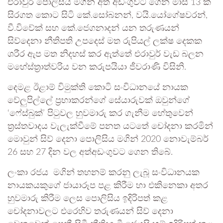
එරාවුර් පොලිසිය මගින් අත් අඩංගුවට ගෙන මාස 13 ක්
සිරගත කොට සිටි කේ.සෝබනන්, වයි.යෝගේෂවරන්,
වී.විවේක් සහ කේ.ජෙගනාදන් යන තරුණයන්
සිව්දෙනා නීතිපති උපදෙස් මත රුපියල් ලක්ෂ දෙකක
ශරීර ඇප මත නිදහස් කර ඇත්තේ එරාවුර් වැඩ බලන
මහේස්ත්‍රාත්වරිය වන කරුපයියා ජීවරාණි විසිනි.
දෙමළ ඊළාම් විමුක්ති කොටි සංවිධානයේ නායක
වේලුපිල්ලේ ප්‍රභාකරන්ගේ සේයාරුවක් ඔවුන්ගේ
‘ෆේස්බුක්’ පිටුවල හුවමාරු කර ගැනීම හේතුවෙන්
ත්‍රස්තවාදය වැලැක්වීමේ පනත යටතේ චෝදනා කරමින්
මොවුන් සිව් දෙනා පොලිසිය මගින් 2020 නොවැම්බර්
26 සහ 27 දින වල අත්අඩංගුවට ගෙන තිබේ.
ලංකා රජය මගින් තහනම් කරනු ලැබූ සංවිධානයක
නායකයකුගේ ජායාරූප පළ කිරීම හා එකිනෙකා අතර
හුවමාරු කිරීම ලෙස පොලිසිය ඉදිරිපත් කළ
චෝදනාවලට එරෙහිව තරුණයන් සිව් දෙනා