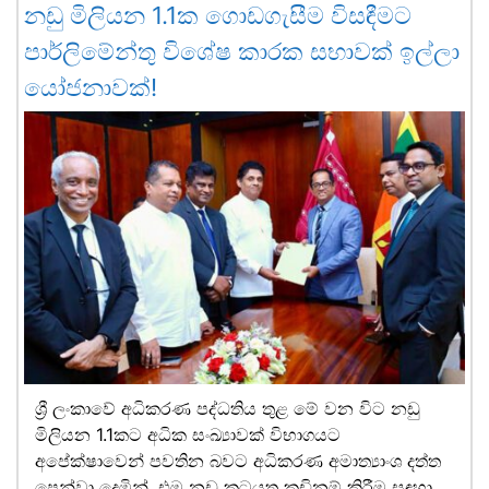
නඩු මිලියන 1.1ක ගොඩගැසීම විසඳීමට
පාර්ලිමේන්තු විශේෂ කාරක සභාවක් ඉල්ලා
යෝජනාවක්!
ශ්‍රී ලංකාවේ අධිකරණ පද්ධතිය තුළ මේ වන විට නඩු
මිලියන 1.1කට අධික සංඛ්‍යාවක් විභාගයට
අපේක්ෂාවෙන් පවතින බවට අධිකරණ අමාත්‍යාංශ දත්ත
පෙන්වා දෙමින්, එම නඩු කටයුතු කඩිනම් කිරීම සඳහා