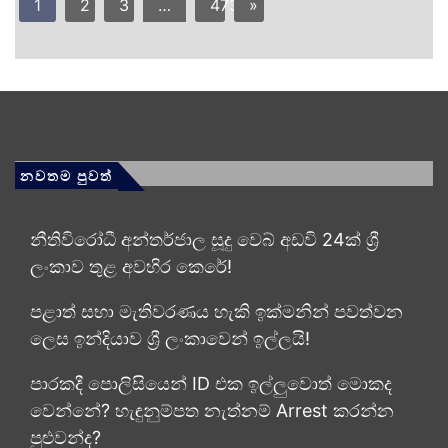
1
2
3
…
473
»
නවතම පුවත්
නීතිවිරෝධී අන්තර්ජාල සූදු වෙබ් අඩවි 24ක් ශ්‍රී
ලංකාව තුළ අවහිර කෙරේ!
පළාත් සභා මැතිවරණය හැකි ඉක්මනින් පවත්වන
ලෙස ඉන්දියාව ශ්‍රී ලංකාවෙන් ඉල්ලයි!
පාරකදී පොලිසියෙන් ID එක ඉල්ලුවොත් මොකද
වෙන්නේ? හැඳුනුම්පත නැත්නම් Arrest කරන්න
පුළුවන්ද?