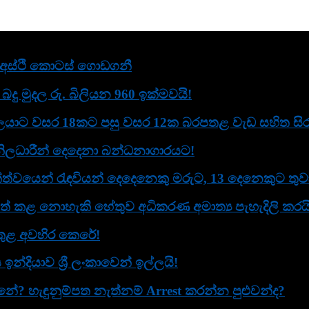
ළ අස්ථි කොටස් ගොඩගනී
දු මුදල රු. බිලියන 960 ඉක්මවයි!
යාට වසර 18කට පසු වසර 12ක බරපතළ වැඩ සහිත සිරද
ිලධාරීන් දෙදෙනා බන්ධනාගාරයට!
ත්වයෙන් රැඳවියන් දෙදෙනෙකු මරුට, 13 දෙනෙකුට තුව
් කළ නොහැකි හේතුව අධිකරණ අමාත්‍ය පැහැදිලි කරයි
ව තුළ අවහිර කෙරේ!
දියාව ශ්‍රී ලංකාවෙන් ඉල්ලයි!
? හැඳුනුම්පත නැත්නම් Arrest කරන්න පුළුවන්ද?