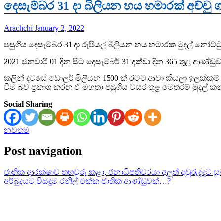
දෙසැම්බර 31 දා බිලියන හය හමාරක් අච්චු
Arachchi
January 2, 2022
පසුගිය දෙසැම්බර 31 දා රුපියල් බිලියන හය හමාරක මුදල් නෝට්ට
2021 ජනවාරි 01 දින සිට දෙසැම්බර් 31 දක්වා දින 365 තුළ ආණ්ඩුව අච
කලින් දවසේ ඩොලර් මිලියන 1500 ක් රටට ආවා කියලා ඉලක්කම් 
වීම බව ප්‍රකාශ කරන ඒ මහතා පසුගිය වසර තුළ මෙතරම් මුදල් කන
Social Sharing
නවතම
Post navigation
ජාතික ආරක්ෂාව තහවුරු කළා, ජනාධිපතිවරයා අලුත් අවුරුද්දට ස
අර්බුදයට විසඳුම රනිල් එක්ක ජාතික ආණ්ඩුවක්…?