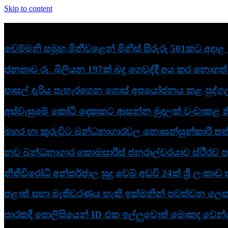
Skip to content
නවතම
චෙම්මනි සමූහ මිනීවළෙන් මිනිස් සිරුරු 501කට අදා
ජනතාව රු. බිලියන 197ක් බදු ගෙවද්දී අය කර නොගත් බ
පාසල් දැරිය පැහැරගෙන ගොස් අපයෝජනය කළ පුද්ගල
අස්වැසුමේ කෝටි දෙකකට ආසන්න මුදලක් වංචාකළ න
මහර හා කුරුවිට බන්ධනාගාරවල නොසන්සුන්කාරී තත්
නව බන්ධනාගාර කොමසාරිස් ජනරාල්වරයාව ස්ථිරව පත
නීතිවිරෝධී අන්තර්ජාල සූදු වෙබ් අඩවි 24ක් ශ්‍රී ලංකා
පළාත් සභා මැතිවරණය හැකි ඉක්මනින් පවත්වන ලෙස ඉන්
පාරකදී පොලිසියෙන් ID එක ඉල්ලුවොත් මොකද වෙන්නේ