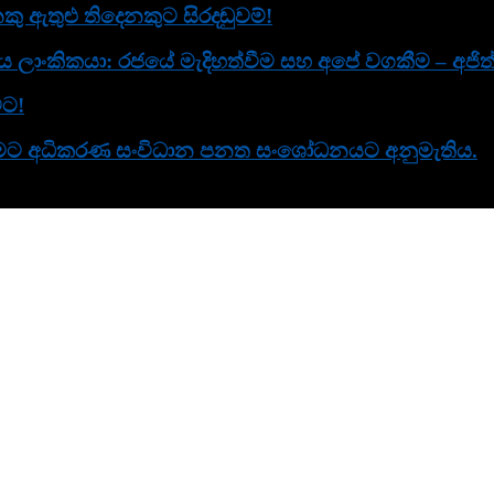
ු ඇතුළු තිදෙනකුට සිරදඬුවම්!
ිය ලාංකිකයා: රජයේ මැදිහත්වීම සහ අපේ වගකීම – අජිත්
වට!
 කිරීමට අධිකරණ සංවිධාන පනත සංශෝධනයට අනුමැතිය.