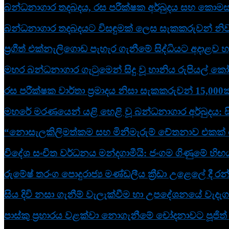
බන්ධනාගාර තදබදය, රස පරීක්ෂක අර්බුදය සහ කොමසාර
බන්ධනාගාර තදබදයට විසඳුමක් ලෙස සැකකරුවන් නිවා
ප්‍රගීත් එක්නැලිගොඩ පැහැර ගැනීමේ සිද්ධියට අදාළව හම
මහර බන්ධනාගාර ගැටුමෙන් සිදු වූ හානිය රුපියල් කෝ
රස පරීක්ෂක වාර්තා ප්‍රමාදය නිසා සැකකරුවන් 15,000ක
මහරේ මරණයෙන් යළි හෙළි වූ බන්ධනාගාර අර්බුදය: 
“නොසැලකිලිමත්කම සහ මිනීමැරුම් චේතනාව එකක් නෙව
විදේශ සංචිත වර්ධනය මන්දගාමීයි: ජංගම ගිණුමේ හි
රුමේෂ් තරංග පොදුරාජ්‍ය මණ්ඩලීය ක්‍රීඩා උළෙලේ දී රන
සිය දිවි නසා ගැනීම් වැලැක්වීම හා උපදේශනයේ වැදැ
පාස්කු ප්‍රහාරය වළක්වා නොගැනීමේ චෝදනාවට පූජිත් 