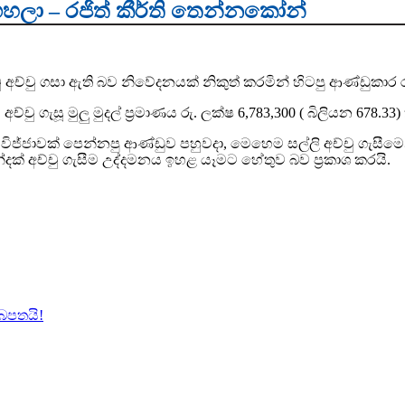
 ගහලා – රජිත් කීර්ති තෙන්නකෝන්
ු අච්චු ගසා ඇති බව නිවේදනයක් නිකුත් කරමින් හිටපු ආණ්ඩුකාර ර
්චු ගැසූ මුලු මුදල් ප්‍රමාණය රු. ලක්ෂ 6,783,300 ( බිලියන 678.33)
විජ්ජාවක් පෙන්නපු ආණ්ඩුව පහුවදා, මෙහෙම සල්ලි අච්චු ගැසීම
්දක් අච්චු ගැසීම උද්දමනය ඉහළ යෑමට හේතුව බව ප්‍රකාශ කරයි.
ුබපතයි!