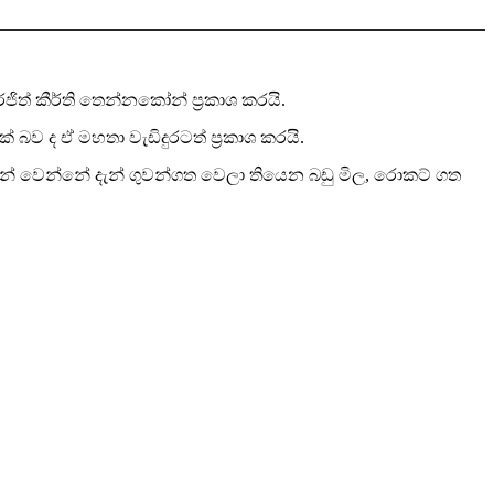
ජිත් කීර්ති තෙන්නකෝන් ප්‍රකාශ කරයි.
 ක් බව ද ඒ මහතා වැඩිදුරටත් ප්‍රකාශ කරයි.
ෙන් වෙන්නේ දැන් ගුවන්ගත වෙලා තියෙන බඩු මිල, රොකට් ගත