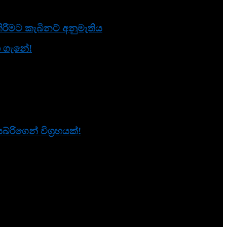
රීමට කැබිනට් අනුමැතිය
නා ගැනේ!
ිගෙන් විග්‍රහයක්!