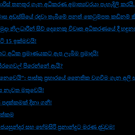
ිස් තනතුර ගැන අධිකරණ අමාත්‍යවරයා පැහැදිලි කරයි.
ස අඩස්සියේ රඳවා තැබීමේ පනත් කෙටුම්පත කඩිනම් කි
ුදා නිලධාරීන් සිව් දෙනෙකු විවෘත අධි­ක­ර­ණ­යේ දී හඳු
ටි 15 ඉක්මවයි!
ට අධික ප්‍රමාණයකට ඇප ලැබීම ප්‍රමාදයි!
සිරගෙවල් පිරෙන්නේ ඇයි?
ෙයි”: පාස්කු ප්‍රහාරයේ නෛතික වගවීම ගැන අලි සබ්ර
ඟය නැවත මතුවෙයි!
් පදක්කමක් දිනා ගනී!
ගත්කම
ජයසුන්දර සහ හේමසිරි ප්‍රනාන්දුට මරණ දඬුවම!