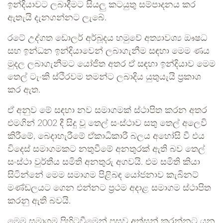
ඉන්දියාවට ලබාදීමට සියලු කටයුතු සම්පාදනය කර
ඇතැයි දැනගන්නට ලැබේ.
රටේ උද්ගත ඩොලර් අර්බූදය හමුවේ අත්‍යාවශ්‍ය ඖෂධ
සහ ඉන්ධන ඉන්දියාවෙන් ලබාගැනීම සඳහා මෙම ණය
මුදල ලබාගැනීමට යෝජිත අතර ඒ සඳහා ඉන්දියාව මෙම
තෙල් ටැංකි ස්ථිරවම තමන්ට ලබාදිය යුතුයැයි ප්‍රකාශ
කර ඇත.
ඒ අනුව මේ සඳහා නව සමාගමක් ස්ථාපිත කරන අතර
එමගින් 2002 දී සිදු වූ තෙල් සංස්ථාව සතු තෙල් අලෙවි
කිරීමේ, බෙදාහැරීමේ ඒකාධිකාරී බලය අහෝසි වී එය
විදෙස් සමාගමකට නතුවීමේ අනතුරක් ඇති බව තෙල්
සංස්ථා වුර්තීය සමිති අනතුරු අගවයි. එම සමිති කියා
සිටින්නේ මෙම සමාගම පිළිබඳ යෝජනාව කැබිනට්
මණ්ඩලයට ගෙන එන්නට ප්‍රථම අදාළ සමාගම ස්ථාපිත
කරනු ඇති බවයි.
මෙම සමාගම පිහිටවීමෙන් පසුව අත්සන් කරන්නට යන