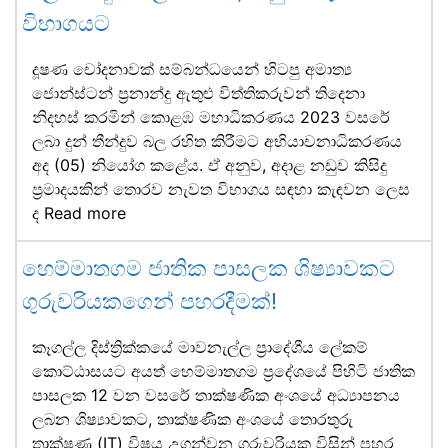
විභාගයට
දූෂණ චෝදනාවක් සම්බන්ධයෙන් හිටපු අමාත්‍ය
ජොන්ස්ටන් ප්‍රනාන්දු ඇතුළු විත්තිකරුවන් තිදෙනා
නිදහස් කරමින් කොළඹ මහාධිකරණය 2023 වසරේ
ලබා දුන් තීන්දුව බල රහිත කිරීමට අභියාචනාධිකරණය
අද (05) නියෝග කළේය. ඒ අනුව, අදාළ නඩුව කිසිදු
ප්‍රමාදයකින් තොරව නැවත විභාගය සඳහා කැඳවන ලෙස
ද
Read more
හෙම්මාතගම ජාතික පාසලක ශිෂ්‍යාවකට
ගුරුවරියකගෙන් පහරදීමක්!
කෑගල්ල දිස්ත්‍රික්කයේ මාවනැල්ල ප්‍රාදේශීය ලේකම්
කොට්ඨාසයට අයත් හෙම්මාතගම ප්‍රදේශයේ පිහිටි ජාතික
පාසලක 12 වන වසරේ තාක්ෂණික අංශයේ අධ්‍යාපනය
ලබන ශිෂ්‍යාවකට, තාක්ෂණික අංශයේ තොරතුරු
තාක්ෂණ (IT) විෂය උගන්වන ගුරුවරියක විසින් පහර