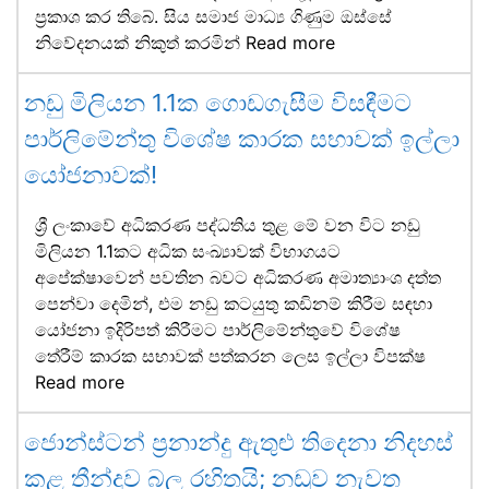
ප්‍රකාශ කර තිබේ. සිය සමාජ මාධ්‍ය ගිණුම ඔස්සේ
නිවේදනයක් නිකුත් කරමින්
Read more
නඩු මිලියන 1.1ක ගොඩගැසීම විසඳීමට
පාර්ලිමේන්තු විශේෂ කාරක සභාවක් ඉල්ලා
යෝජනාවක්!
ශ්‍රී ලංකාවේ අධිකරණ පද්ධතිය තුළ මේ වන විට නඩු
මිලියන 1.1කට අධික සංඛ්‍යාවක් විභාගයට
අපේක්ෂාවෙන් පවතින බවට අධිකරණ අමාත්‍යාංශ දත්ත
පෙන්වා දෙමින්, එම නඩු කටයුතු කඩිනම් කිරීම සඳහා
යෝජනා ඉදිරිපත් කිරීමට පාර්ලිමේන්තුවේ විශේෂ
තේරීම් කාරක සභාවක් පත්කරන ලෙස ඉල්ලා විපක්ෂ
Read more
ජොන්ස්ටන් ප්‍රනාන්දු ඇතුළු තිදෙනා නිදහස්
කළ තීන්දුව බල රහිතයි; නඩුව නැවත