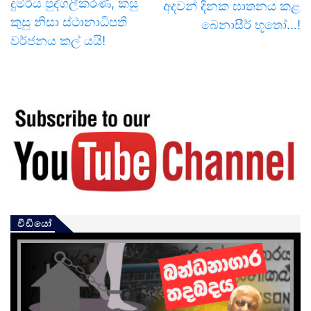
දුම්රිය පුද්ගලීකරණ, කසු
අදවන් දිනක ඝාතනය කළ
කුසු නිසා ස්ථානාධිපති
බෙනාසීර් භූතෝ…!
වර්ජනය කල් යයි!
වීඩියෝ