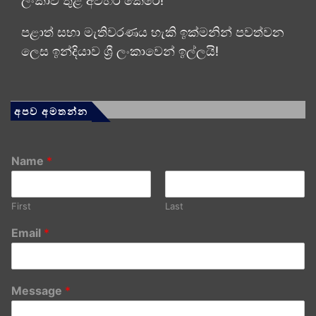
ලංකාව තුළ අවහිර කෙරේ!
පළාත් සභා මැතිවරණය හැකි ඉක්මනින් පවත්වන
ලෙස ඉන්දියාව ශ්‍රී ලංකාවෙන් ඉල්ලයි!
අපව අමතන්න
Name
*
First
Last
Email
*
Message
*