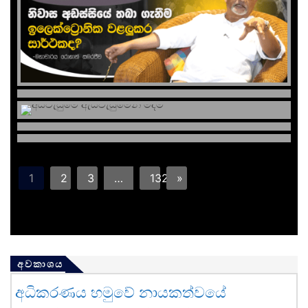
1
2
3
…
132
»
අවකාශය
අධිකරණය හමුවේ නායකත්වයේ