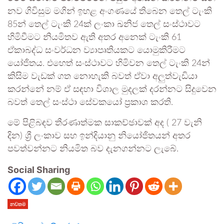
නව ගිවිසුම මගින් ඉහළ අංගණයේ තිබෙන තෙල් ටැංකි
85න් තෙල් ටැංකි 24ක් ලංකා ඛනිජ තෙල් සංස්ථාවට
හිමිවීමට නියමිතව ඇති අතර අනෙක් ටැංකි 61
ඒකාබද්ධ සංවර්ධන ව්‍යාපෘතියකට යොමුකිරීමට
යෝජිතය. එහෙත් සංස්ථාවට හිමිවන තෙල් ටැංකි 24න්
කිසිම වැඩක් ගත නොහැකි බවත් ඒවා අලුත්වැඩියා
කරන්නේ නම් ඒ සඳහා විශාල මුදලක් දරන්නට සිදුවෙන
බවත් තෙල් සංස්ථා සේවකයෝ ප්‍රකාශ කරති.
මේ පිළිබඳව තීරණාත්මක සාකච්ඡාවක් අද ( 27 වැනි
දින) ශ්‍රී ලංකාව සහ ඉන්දියානු නියෝජිතයන් අතර
පවත්වන්නට නියමිත බව දැනගන්නට ලැබේ.
Social Sharing
නවතම