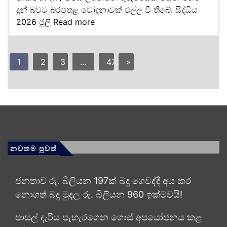
දුන් බවට බරපතළ චෝදනාවක් එල්ල වී තිබේ. සිද්ධිය
2026 ජූලි
Read more
1
2
3
…
473
»
නවතම පුවත්
ජනතාව රු. බිලියන 197ක් බදු ගෙවද්දී අය කර
නොගත් බදු මුදල රු. බිලියන 960 ඉක්මවයි!
පාසල් දැරිය පැහැරගෙන ගොස් අපයෝජනය කළ