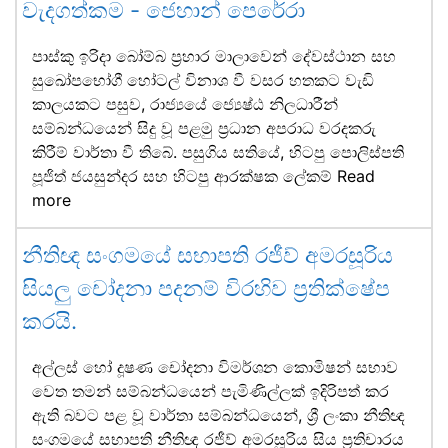
වැදගත්කම - ජෙහාන් පෙරේරා
පාස්කු ඉරිදා බෝම්බ ප්‍රහාර මාලාවෙන් දේවස්ථාන සහ
සුඛෝපභෝගී හෝටල් විනාශ වී වසර හතකට වැඩි
කාලයකට පසුව, රාජ්‍යයේ ජ්‍යෙෂ්ඨ නිලධාරීන්
සම්බන්ධයෙන් සිදු වූ පළමු ප්‍රධාන අපරාධ වරදකරු
කිරීම් වාර්තා වී තිබේ. පසුගිය සතියේ, හිටපු පොලිස්පති
පූජිත් ජයසුන්දර සහ හිටපු ආරක්ෂක ලේකම්
Read
more
නීතිඥ සංගමයේ සභාපති රජීව් අමරසූරිය
සියලු චෝදනා පදනම් විරහිව ප්‍රතික්ෂේප
කරයි.
අල්ලස් හෝ දූෂණ චෝදනා විමර්ශන කොමිෂන් සභාව
වෙත තමන් සම්බන්ධයෙන් පැමිණිල්ලක් ඉදිරිපත් කර
ඇති බවට පළ වූ වාර්තා සම්බන්ධයෙන්, ශ්‍රී ලංකා නීතිඥ
සංගමයේ සභාපති නීතිඥ රජීව් අමරසූරිය සිය ප්‍රතිචාරය