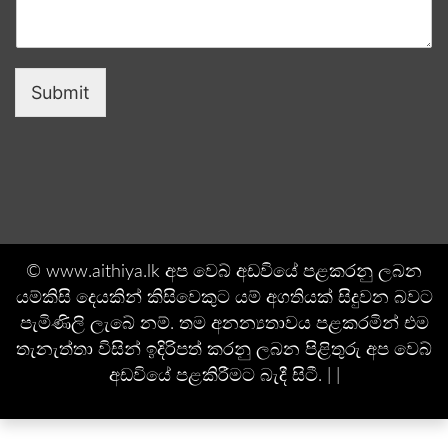
Submit
© www.aithiya.lk අප වෙබ් අඩවියේ පළකරනු ලබන
යම්කිසි දෙයකින් කිසිවෙකුට යම් අගතියක් සිදුවන බවට
පැමිණිලි ලැබේ නම්. තම අනන්‍යතාවය පළකරමින් එම
තැනැත්තා විසින් ඉදිරිපත් කරනු ලබන පිළිතුරු අප වෙබ්
අඩවියේ පළකිරීමට බැදී සිටී. | |