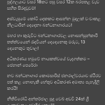
පුද්ගලයාට වසර 18කට පසු වසර 12ක බරපතළ වැඩ
සහිත සිරදඬුවම්!
අස්වැසුමේ කෝටි දෙකකට ආසන්න මුදලක් වංචාකළ
නිලධාරීන් දෙදෙනා බන්ධනාගාරයට!
මහර හා කුරුවිට බන්ධනාගාරවල නොසන්සුන්කාරී
තත්ත්වයෙන් රැඳවියන් දෙදෙනෙකු මරුට, 13
දෙනෙකුට තුවාල!
අධිකරණය හමුවේ නායකත්වයේ වැදගත්කම –
ජෙහාන් පෙරේරා
නව බන්ධනාගාර කොමසාරිස් ජනරාල්වරයාව ස්ථිරව
පත් කළ නොහැකි හේතුව අධිකරණ අමාත්‍ය පැහැදිලි
කරයි!
නීතිවිරෝධී අන්තර්ජාල සූදු වෙබ් අඩවි 24ක් ශ්‍රී