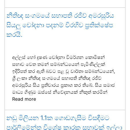
නීතිඥ සංගමයේ සභාපති රජීව් අමරසූරිය
සියලු චෝදනා පදනම් විරහිව ප්‍රතික්ෂේප
කරයි.
අල්ලස් හෝ දූෂණ චෝදනා විමර්ශන කොමිෂන්
සභාව වෙත තමන් සම්බන්ධයෙන් පැමිණිල්ලක්
ඉදිරිපත් කර ඇති බවට පළ වූ වාර්තා සම්බන්ධයෙන්,
ශ්‍රී ලංකා නීතිඥ සංගමයේ සභාපති නීතිඥ රජීව්
අමරසූරිය සිය ප්‍රතිචාරය ප්‍රකාශ කර තිබේ. සිය සමාජ
මාධ්‍ය ගිණුම ඔස්සේ නිවේදනයක් නිකුත් කරමින්
Read more
නඩු මිලියන 1.1ක ගොඩගැසීම විසඳීමට
පාර්ලිමේන්තු විශේෂ කාරක සභාවක් ඉල්ලා