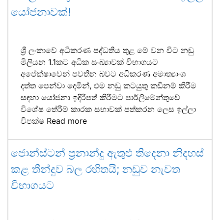
යෝජනාවක්!
ශ්‍රී ලංකාවේ අධිකරණ පද්ධතිය තුළ මේ වන විට නඩු
මිලියන 1.1කට අධික සංඛ්‍යාවක් විභාගයට
අපේක්ෂාවෙන් පවතින බවට අධිකරණ අමාත්‍යාංශ
දත්ත පෙන්වා දෙමින්, එම නඩු කටයුතු කඩිනම් කිරීම
සඳහා යෝජනා ඉදිරිපත් කිරීමට පාර්ලිමේන්තුවේ
විශේෂ තේරීම් කාරක සභාවක් පත්කරන ලෙස ඉල්ලා
විපක්ෂ
Read more
ජොන්ස්ටන් ප්‍රනාන්දු ඇතුළු තිදෙනා නිදහස්
කළ තීන්දුව බල රහිතයි; නඩුව නැවත
විභාගයට