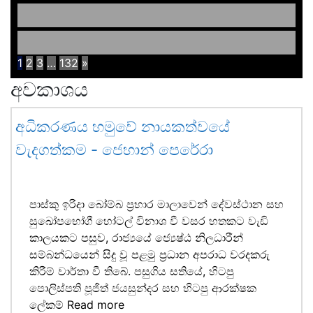
1
2
3
…
132
»
අවකාශය
අධිකරණය හමුවේ නායකත්වයේ
වැදගත්කම - ජෙහාන් පෙරේරා
පාස්කු ඉරිදා බෝම්බ ප්‍රහාර මාලාවෙන් දේවස්ථාන සහ
සුඛෝපභෝගී හෝටල් විනාශ වී වසර හතකට වැඩි
කාලයකට පසුව, රාජ්‍යයේ ජ්‍යෙෂ්ඨ නිලධාරීන්
සම්බන්ධයෙන් සිදු වූ පළමු ප්‍රධාන අපරාධ වරදකරු
කිරීම් වාර්තා වී තිබේ. පසුගිය සතියේ, හිටපු
පොලිස්පති පූජිත් ජයසුන්දර සහ හිටපු ආරක්ෂක
ලේකම්
Read more