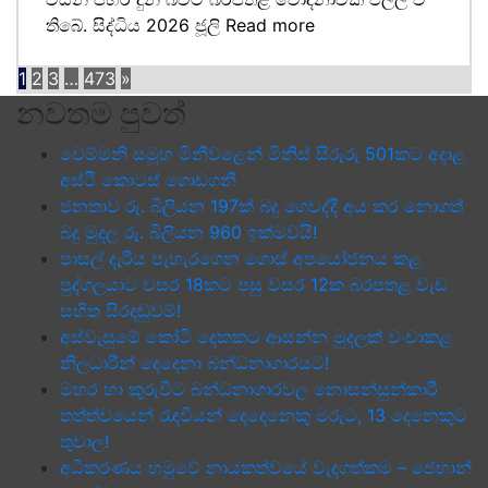
තිබේ. සිද්ධිය 2026 ජූලි
Read more
1
2
3
…
473
»
නවතම පුවත්
චෙම්මනි සමූහ මිනීවළෙන් මිනිස් සිරුරු 501කට අදාළ
අස්ථි කොටස් ගොඩගනී
ජනතාව රු. බිලියන 197ක් බදු ගෙවද්දී අය කර නොගත්
බදු මුදල රු. බිලියන 960 ඉක්මවයි!
පාසල් දැරිය පැහැරගෙන ගොස් අපයෝජනය කළ
පුද්ගලයාට වසර 18කට පසු වසර 12ක බරපතළ වැඩ
සහිත සිරදඬුවම්!
අස්වැසුමේ කෝටි දෙකකට ආසන්න මුදලක් වංචාකළ
නිලධාරීන් දෙදෙනා බන්ධනාගාරයට!
මහර හා කුරුවිට බන්ධනාගාරවල නොසන්සුන්කාරී
තත්ත්වයෙන් රැඳවියන් දෙදෙනෙකු මරුට, 13 දෙනෙකුට
තුවාල!
අධිකරණය හමුවේ නායකත්වයේ වැදගත්කම – ජෙහාන්