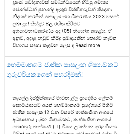
දූෂණ චෝදනාවක් සම්බන්ධයෙන් හිටපු අමාත්‍ය
ජොන්ස්ටන් ප්‍රනාන්දු ඇතුළු විත්තිකරුවන් තිදෙනා
නිදහස් කරමින් කොළඹ මහාධිකරණය 2023 වසරේ
ලබා දුන් තීන්දුව බල රහිත කිරීමට
අභියාචනාධිකරණය අද (05) නියෝග කළේය. ඒ
අනුව, අදාළ නඩුව කිසිදු ප්‍රමාදයකින් තොරව නැවත
විභාගය සඳහා කැඳවන ලෙස ද
Read more
හෙම්මාතගම ජාතික පාසලක ශිෂ්‍යාවකට
ගුරුවරියකගෙන් පහරදීමක්!
කෑගල්ල දිස්ත්‍රික්කයේ මාවනැල්ල ප්‍රාදේශීය ලේකම්
කොට්ඨාසයට අයත් හෙම්මාතගම ප්‍රදේශයේ පිහිටි
ජාතික පාසලක 12 වන වසරේ තාක්ෂණික අංශයේ
අධ්‍යාපනය ලබන ශිෂ්‍යාවකට, තාක්ෂණික අංශයේ
තොරතුරු තාක්ෂණ (IT) විෂය උගන්වන ගුරුවරියක
විසින් පහර දුන් බවට බරපතළ චෝදනාවක් එල්ල වී