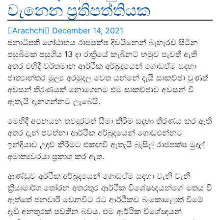
වැනෙන ප්‍රතිපත්තියක
Arachchi
December 14, 2021
ජනාධිපති ගෝඨාභය රාජපක්ෂ දිවයිනෙන් බැහැරව සිටින
පසුබිමක පසුගිය 13 දා රාත්‍රියේ කැබිනට් හමුව පැවතී ඇති
අතර එහිදී වර්තමාන ආර්ථික අර්බූදයෙන් ගොඩඒම සඳහා
ජාත්‍යාන්තර මූල්‍ය අරමුදල වෙත යන්නේ දැයි සාකච්ඡා වුණත්
අවසන් තීරණයක් නොගෙනම එම සාකච්ඡාව අවසන් වී
ඇතැයි දැනගන්නට ලැබෙයි.
මෙහිදී අපනයන තවදුරටත් සීමා කිරීම සඳහා තීරණය කර ඇති
අතර දැන් පවත්නා ආර්ථික අර්බූදයෙන් ගොඩඑන්නට
ඉන්දියාව උදව් කිරීමට එකඟවී ඇතැයි බැසිල් රාජපක්ෂ මුදල්
අමාත්‍යවරයා ප්‍රකාශ කර ඇත.
ආණ්ඩුව අර්ථික අර්බූදයෙන් ගොඩඒම සඳහා වැනි වැනී
ක්‍රියාමාර්ග තෝරන අතරතුර ආර්ථික විශේෂඥයන්ගේ මතය වී
ඇත්තේ ජනවාරි වෙනවිට රට ආර්ථිකව බංකොළොත් වීමේ
දැඩි අනතුරක් පවතින බවය. එම ආර්ථික විශේඥයන්