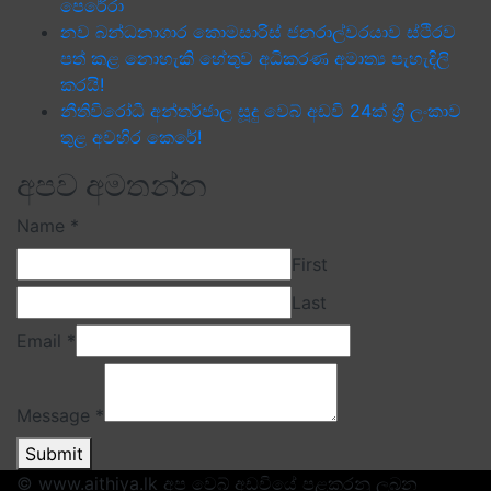
පෙරේරා
නව බන්ධනාගාර කොමසාරිස් ජනරාල්වරයාව ස්ථිරව
පත් කළ නොහැකි හේතුව අධිකරණ අමාත්‍ය පැහැදිලි
කරයි!
නීතිවිරෝධී අන්තර්ජාල සූදු වෙබ් අඩවි 24ක් ශ්‍රී ලංකාව
තුළ අවහිර කෙරේ!
අපව අමතන්න
Name
*
First
Last
Email
*
Message
*
Submit
© www.aithiya.lk අප වෙබ් අඩවියේ පළකරනු ලබන