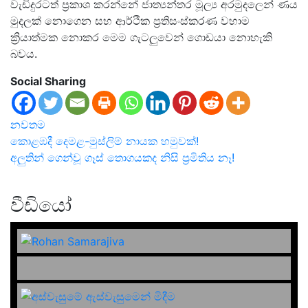
වැඩිදුරටත් ප්‍රකාශ කරන්නේ ජාත්‍යන්තර මූල්‍ය අරමුදලෙන් ණය
මුදලක් නොගෙන සහ ආර්ථික ප්‍රතිසංස්කරණ වහාම
ක්‍රියාත්මක නොකර මෙම ගැටලුවෙන් ගොඩයා නොහැකි
බවය.
Social Sharing
නවතම
Post
කොළඹදී දෙමළ-මුස්ලිම් නායක හමුවක්!
අලුතින් ගෙන්වූ ගෑස් තොගයකද නිසි ප්‍රමිතිය නෑ!
navigation
වීඩියෝ