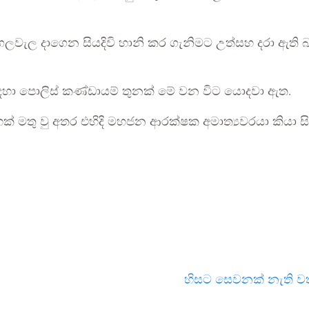
ැල දාගෙන සියදිවි හානි කර ගැනිමට උත්සහ දරා ඇති බව බ
 සඳහා පොලිස් කණ්ඩායම් තුනක් මේ වන විට යොදවා ඇත.
් මතු වු අතර එහිදි මහජන ආරක්ෂක අමාත්‍යවරයා කියා සි
හිසට සෙවනක් නැති වතු