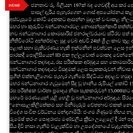
Skip
ජනතාව රු. බිලියන 197ක් බදු ගෙවද්දී අය කර නො
නවතම
to
පාසල් දැරිය පැහැරගෙන ගොස් අපයෝජනය කළ ප
content
අස්වැසුමේ කෝටි දෙකකට ආසන්න මුදලක් වංචාකළ නිලධ
මහර හා කුරුවිට බන්ධනාගාරවල නොසන්සුන්කාරී තත්ත්ව
නව බන්ධනාගාර කොමසාරිස් ජනරාල්වරයාව ස්ථිරව පත් ක
නීතිවිරෝධී අන්තර්ජාල සූදු වෙබ් අඩවි 24ක් ශ්‍රී ලංකාව තු
පළාත් සභා මැතිවරණය හැකි ඉක්මනින් පවත්වන ලෙස ඉන්දිය
පාරකදී පොලිසියෙන් ID එක ඉල්ලුවොත් මොකද වෙන්නේ? හ
බන්ධනාගාර තදබදය, රස පරීක්ෂක අර්බුදය සහ කොමසාරිස්
බන්ධනාගාර තදබදයට විසඳුමක් ලෙස සැකකරුවන් නිවාස අඩ
ප්‍රගීත් එක්නැලිගොඩ පැහැර ගැනීමේ සිද්ධියට අදාළව හමුදා
මහර බන්ධනාගාර ගැටුමෙන් සිදු වූ හානිය රුපියල් කෝටි 1
රස පරීක්ෂක වාර්තා ප්‍රමාදය නිසා සැකකරුවන් 15,000කට අ
මහරේ මරණයෙන් යළි හෙළි වූ බන්ධනාගාර අර්බුදය: සිරග
“නොසැලකිලිමත්කම සහ මිනීමැරුම් චේතනාව එකක් නෙවෙයි”
විදේශ සංචිත වර්ධනය මන්දගාමීයි: ජංගම ගිණුමේ හිඟය න
රුමේෂ් තරංග පොදුරාජ්‍ය මණ්ඩලීය ක්‍රීඩා උළෙලේ දී රන් ප
සිය දිවි නසා ගැනීම් වැලැක්වීම හා උපදේශනයේ වැදැගත්ක