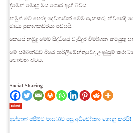
දිමෙන් මොහු මිය ගොස් ඇති බවය.
නමුත් මීට පෙරද දෙවතාවක් මෙම සැකකරු නිවසේදි ගෙලව
මාධ්‍ය ප්‍රකාශකවරයා පවසයි.
කෙසේ නමුදු මෙම සිද්ධියේ වැඩිදුර විමර්ශන කටයුතු
මේ සම්බන්ධව ඊයේ පාර්ලිමේන්තුවේද උණුසුම් කථාබහක
නොවන බවය.
Social Sharing
නවතම
අහ්නාෆ් ජසීම්ට මාස18ට පසු අධිචෝදනා ගොනු කරයි!