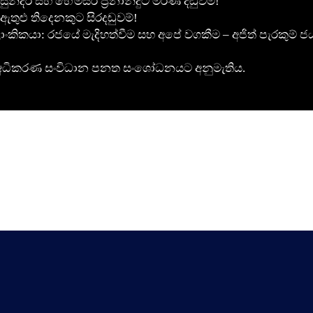
ුන්දර සහ හේමසිරි ප්‍රනාන්දුට මරණ දඬුවම!
ඇතුළු තිදෙනකුට සිරදඬුවම්!
ාංකිකයා: රජයේ මැදිහත්වීම සහ අපේ වගකීම – අජිත් පැරකුම් ජ
රීමට අධිකරණ සංවිධාන පනත සංශෝධනයට අනුමැතිය.