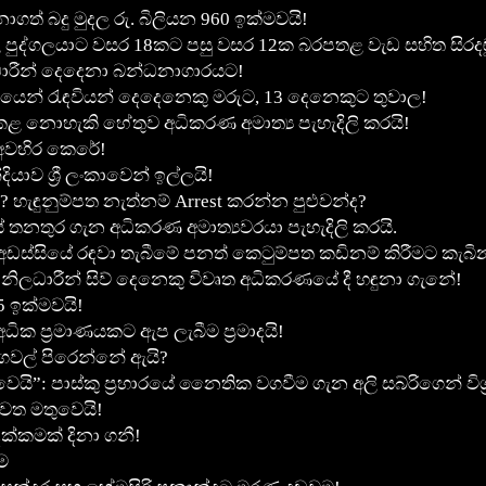
ගත් බදු මුදල රු. බිලියන 960 ඉක්මවයි!
ුද්ගලයාට වසර 18කට පසු වසර 12ක බරපතළ වැඩ සහිත සිරදඬ
ාරීන් දෙදෙනා බන්ධනාගාරයට!
යෙන් රැඳවියන් දෙදෙනෙකු මරුට, 13 දෙනෙකුට තුවාල!
ළ නොහැකි හේතුව අධිකරණ අමාත්‍ය පැහැදිලි කරයි!
ළ අවහිර කෙරේ!
ාව ශ්‍රී ලංකාවෙන් ඉල්ලයි!
ැඳුනුම්පත නැත්නම් Arrest කරන්න පුළුවන්ද?
 තනතුර ගැන අධිකරණ අමාත්‍යවරයා පැහැදිලි කරයි.
ස්සියේ රඳවා තැබීමේ පනත් කෙටුම්පත කඩිනම් කිරීමට කැබින
 නිලධාරීන් සිව් දෙනෙකු විවෘත අධි­ක­ර­ණ­යේ දී හඳුනා ගැනේ!
5 ඉක්මවයි!
ධික ප්‍රමාණයකට ඇප ලැබීම ප්‍රමාදයි!
ෙවල් පිරෙන්නේ ඇයි?
: පාස්කු ප්‍රහාරයේ නෛතික වගවීම ගැන අලි සබ්රිගෙන් විග්
ැවත මතුවෙයි!
දක්කමක් දිනා ගනී!
ම