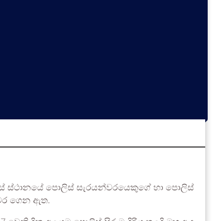
ිස් ස්ථානයේ පොලිස් සැරයන්වරයෙකුගේ හා පොලිස්
යවර ගෙන ඇත.