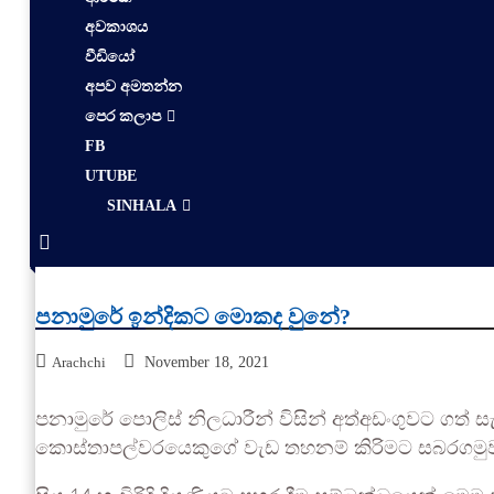
අවකාශය
වීඩියෝ
අපව අමතන්න
පෙර කලාප
FB
UTUBE
SINHALA
පනාමුරේ ඉන්දිකට මොකද වුනේ?
Arachchi
November 18, 2021
පනාමුරේ පොලිස් නිලධාරීන් විසින් අත්අඩංගුවට ගත
කොස්තාපල්වරයෙකුගේ වැඩ තහනම් කිරිමට සබරගමුව ප