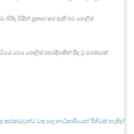
ිරිඳ විසින් ප්‍රකාශ කර ඇති බව පොලිස්
ටියේ මෙය පොලිස් පහරදිමකින් සිදු වු මරණයක්
 කම්කරුවන්ට වතු පාලනාධිකාරියෙන් පිහිටක් නැතිද?