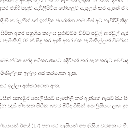
 සැකකරු අත්අඩංගුවට ගෙන ඇත්තේ ඉකුත් 16 වෙනි දිනය. 17 
අතර එහිදි ඔහුව ඇඹිලිපිටිය රෝහලට ඇතුලත් කර ඇතත් ඒ 
ි කරලහින්ගේ ඉන්දික ජයරත්න නම් තිස් අට හැවිරිදි තිදර
ු සිටින අතර පහුගිය කාලය පුරාවටම විවිධ පවුල් ආරවු
ේ පැමිණිලි 02 ක් සිදු කර ඇති අතර එක පැමිණිල්ලක් වි
 ඒ සම්බන්ධයෙන්ද අධිකරණයට ඉදිරිපත් කර සැකකරුට අවවාද
 පැමිණිල්ලක් ඉල්ලා අස් කරගෙන ඇත.
පත් කර ඉල්ලා අස්කරගෙන ඇත.
ිසින් පනාමුර පොලිසියට පැමිනිලි කර ඇත්තේ ඇයට සිය පි
ින ඥාති නිවසක සිටින බවට බිරිඳ විසින් පොලිසියට ලබා ද
න්ධයෙන් ඊයේ (17) පනාමුර වැසියන් පොලිසිය වටකොට විර