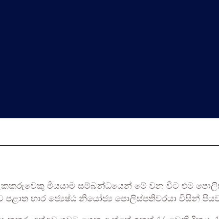
් සැකකරුවෙකු මියයාම සම්බන්ධයෙන් මේ වන විට එම පොල
ළාත භාර ජ්‍යෙෂ්ඨ නියෝජ්‍ය පොලිස්පතිවරයා විසින් පි