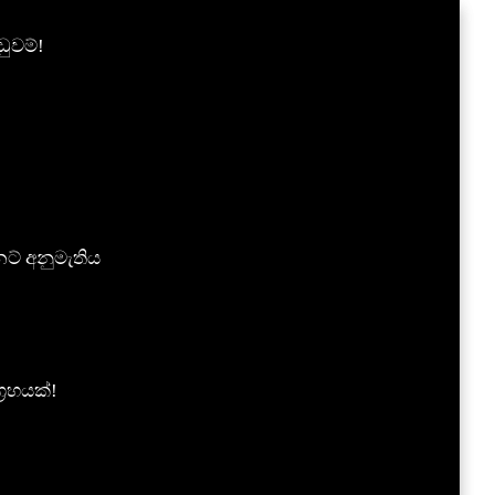
ුවම්!
ට් අනුමැතිය
‍රහයක්!