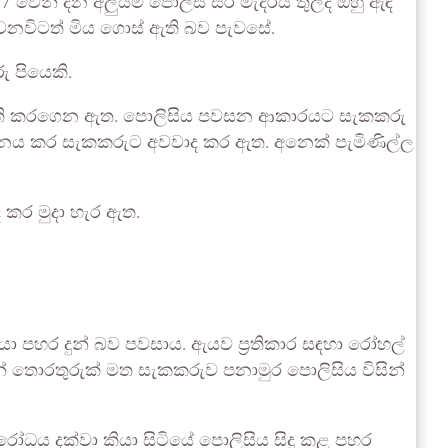
වෙනි දින අලුයම පොලිස් සිර මැදිරිය තුලදි ඔහු ඇඳ
වනවිටත් මිය ගොස් ඇති බව පැවසේ.
ු පියෙකි.
ල් ඇති කරගෙන ඇත. පොලිසිය පවසන ආකාරයට සැකකරු
මර්ශනය කර සැකකරුට අවවාද කර ඇත. අනෙක් පැමිණිල්ල
 කර මුදා හැර ඇත.
යා පහර දුන් බව පවසාය. ඇයව ප්‍රතිකාර සඳහා රෝහල්
ුන් තොරතුරුක් මත සැකකරුව පනාමුර පොලිසිය විසින්
ෝධය දක්වා කියා සිටියේ පොලිසිය සිදු කළ පහර