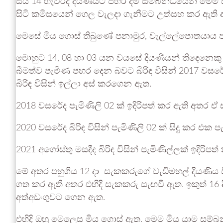
සිය 14 හැවිරිදි දියණියට පහර දීම සම්බන්ධයෙන් මෙම
සිටි කමිසයෙන් ගෙල වැලදා ගැනීමට උත්සහ කර ඇති 
මෙසේ මිය ගොස් තිබුණේ පනාමුර, වැල්ලේපොතයාය පදිංච
මොහුට 14, 08 හා 03 යන වයසේ දියණියන් තිදෙනෙක
බීමත්ව පැමිණ පහර දෙන බවට බිරිඳ විසින් 2017 වසර
බිරිඳ විසින් ඉල්ලා අස් කරගෙන ඇත.
2018 වසරේද පැමිණිලි 02 ක් ඉදිරිපත් කර ඇති අතර
2020 වසරේද බිරිඳ විසින් පැමිණිලි 02 ක් සිදු කර එක
2021 අගෝස්තු මසදීද බිරිඳ විසින් පැමිණිල්ලක් ඉදිරි
මේ අතර පහුගිය 12 දා සැකකරුගේ වැඩිමහල් දියණිය ව
ගත කර ඇති අතර එහිදි සැකකරු සැඟවී ඇත. ඉකුත් 16 ද
අත්අඩංගුවට ගෙන ඇත.
එහිදි ඔහු මෙලෙස මිය ගොස් ඇත. මෙම මිය යාම සම්බ