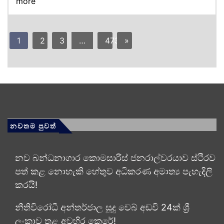
more
1
2
3
…
473
»
නවතම පුවත්
නව බන්ධනාගාර කොමසාරිස් ජනරාල්වරයාව ස්ථිරව
පත් කළ නොහැකි හේතුව අධිකරණ අමාත්‍ය පැහැදිලි
කරයි!
නීතිවිරෝධී අන්තර්ජාල සූදු වෙබ් අඩවි 24ක් ශ්‍රී
ලංකාව තුළ අවහිර කෙරේ!