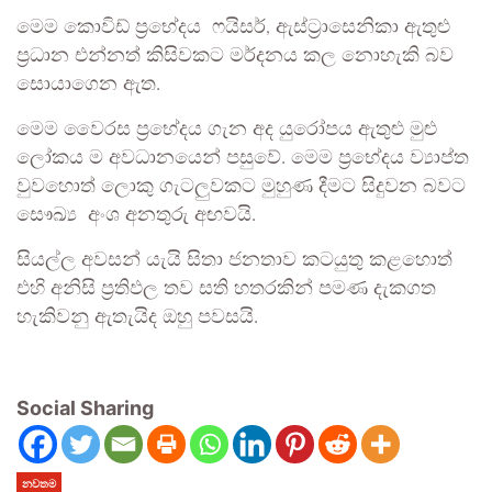
මෙම කොවිඩ් ප්‍රභේදය ෆයිසර්, ඇස්ට්‍රාසෙනිකා ඇතුළු
ප්‍රධාන එන්නත් කිසිවකට මර්දනය කල නොහැකි බව
සොයාගෙන ඇත.
මෙම වෛරස ප්‍රභේදය ගැන අද යුරෝපය ඇතුළු මුළු
ලෝකය ම අවධානයෙන් පසුවේ. මෙම ප්‍රභේදය ව්‍යාප්ත
වුවහොත් ලොකු ගැටලුවකට මුහුණ දීමට සිදුවන බවට
සෞඛ්‍ය අංශ අනතුරු අඟවයි.
සියල්ල අවසන් යැයි සිතා ජනතාව කටයුතු කළහොත්
එහි අනිසි ප්‍රතිඵල තව සති හතරකින් පමණ දැකගත
හැකිවනු ඇතැයිද ඔහු පවසයි.
Social Sharing
නවතම