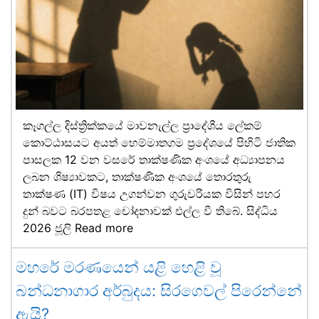
කෑගල්ල දිස්ත්‍රික්කයේ මාවනැල්ල ප්‍රාදේශීය ලේකම්
කොට්ඨාසයට අයත් හෙම්මාතගම ප්‍රදේශයේ පිහිටි ජාතික
පාසලක 12 වන වසරේ තාක්ෂණික අංශයේ අධ්‍යාපනය
ලබන ශිෂ්‍යාවකට, තාක්ෂණික අංශයේ තොරතුරු
තාක්ෂණ (IT) විෂය උගන්වන ගුරුවරියක විසින් පහර
දුන් බවට බරපතළ චෝදනාවක් එල්ල වී තිබේ. සිද්ධිය
2026 ජූලි
Read more
මහරේ මරණයෙන් යළි හෙළි වූ
බන්ධනාගාර අර්බුදය: සිරගෙවල් පිරෙන්නේ
ඇයි?