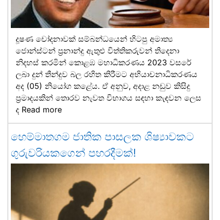
දූෂණ චෝදනාවක් සම්බන්ධයෙන් හිටපු අමාත්‍ය
ජොන්ස්ටන් ප්‍රනාන්දු ඇතුළු විත්තිකරුවන් තිදෙනා
නිදහස් කරමින් කොළඹ මහාධිකරණය 2023 වසරේ
ලබා දුන් තීන්දුව බල රහිත කිරීමට අභියාචනාධිකරණය
අද (05) නියෝග කළේය. ඒ අනුව, අදාළ නඩුව කිසිදු
ප්‍රමාදයකින් තොරව නැවත විභාගය සඳහා කැඳවන ලෙස
ද
Read more
හෙම්මාතගම ජාතික පාසලක ශිෂ්‍යාවකට
ගුරුවරියකගෙන් පහරදීමක්!