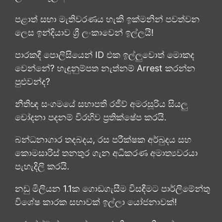
පළාත් සභා මැතිවරණය හැකි ඉක්මනින් පවත්වන
ලෙස ඉන්දියාව ශ්‍රී ලංකාවෙන් ඉල්ලයි!
පාරකදී පොලිසියෙන් ID එක ඉල්ලුවොත් මොකද
වෙන්නේ? හැඳුනුම්පත නැත්නම් Arrest කරන්න
පුළුවන්ද?
නීතිඥ සංගමයේ සභාපති රජීව් අමරසූරිය සියලු
චෝදනා පදනම් විරහිව ප්‍රතික්ෂේප කරයි.
බන්ධනාගාර තදබදය, රස පරීක්ෂක අර්බුදය සහ
කොමසාරිස් තනතුර ගැන අධිකරණ අමාත්‍යවරයා
පැහැදිලි කරයි.
නඩු මිලියන 1.1ක ගොඩගැසීම විසඳීමට පාර්ලිමේන්තු
විශේෂ කාරක සභාවක් ඉල්ලා යෝජනාවක්!