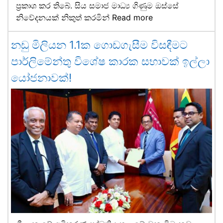
ප්‍රකාශ කර තිබේ. සිය සමාජ මාධ්‍ය ගිණුම ඔස්සේ
නිවේදනයක් නිකුත් කරමින්
Read more
නඩු මිලියන 1.1ක ගොඩගැසීම විසඳීමට
පාර්ලිමේන්තු විශේෂ කාරක සභාවක් ඉල්ලා
යෝජනාවක්!