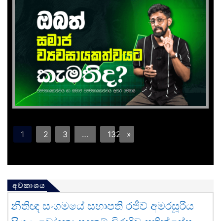
1
2
3
…
132
»
අවකාශය
නීතිඥ සංගමයේ සභාපති රජීව් අමරසූරිය