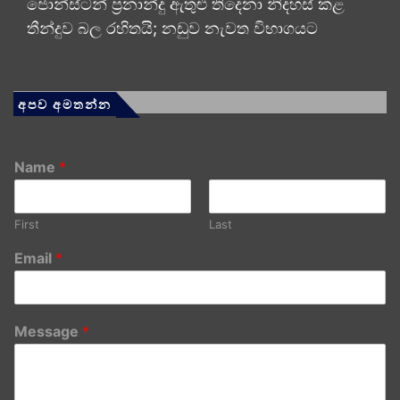
ජොන්ස්ටන් ප්‍රනාන්දු ඇතුළු තිදෙනා නිදහස් කළ
තීන්දුව බල රහිතයි; නඩුව නැවත විභාගයට
අපව අමතන්න
Name
*
First
Last
Email
*
Message
*