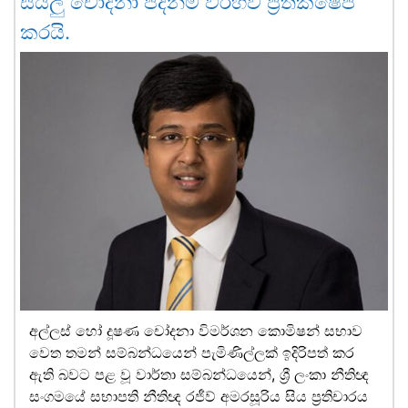
සියලු චෝදනා පදනම් විරහිව ප්‍රතික්ෂේප
කරයි.
අල්ලස් හෝ දූෂණ චෝදනා විමර්ශන කොමිෂන් සභාව
වෙත තමන් සම්බන්ධයෙන් පැමිණිල්ලක් ඉදිරිපත් කර
ඇති බවට පළ වූ වාර්තා සම්බන්ධයෙන්, ශ්‍රී ලංකා නීතිඥ
සංගමයේ සභාපති නීතිඥ රජීව් අමරසූරිය සිය ප්‍රතිචාරය