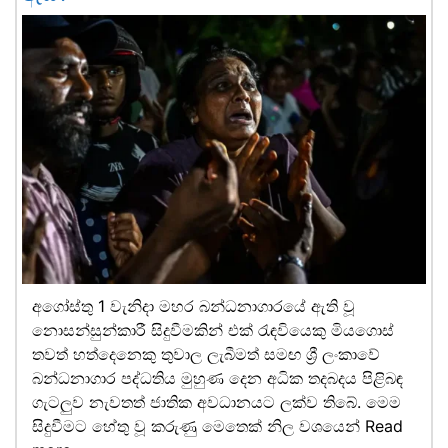
අගෝස්තු 1 වැනිදා මහර බන්ධනාගාරයේ ඇති වූ
නොසන්සුන්කාරී සිදුවීමකින් එක් රැඳවියෙකු මියගොස්
තවත් හත්දෙනෙකු තුවාල ලැබීමත් සමඟ ශ්‍රී ලංකාවේ
බන්ධනාගාර පද්ධතිය මුහුණ දෙන අධික තදබදය පිළිබඳ
ගැටලුව නැවතත් ජාතික අවධානයට ලක්ව තිබේ. මෙම
සිදුවීමට හේතු වූ කරුණු මෙතෙක් නිල වශයෙන්
Read