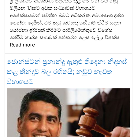
ශ්‍රී ලංකාවේ අධිකරණ පද්ධතිය තුළ මේ වන විට නඩු
මිලියන 1.1කට අධික සංඛ්‍යාවක් විභාගයට
අපේක්ෂාවෙන් පවතින බවට අධිකරණ අමාත්‍යාංශ දත්ත
පෙන්වා දෙමින්, එම නඩු කටයුතු කඩිනම් කිරීම සඳහා
යෝජනා ඉදිරිපත් කිරීමට පාර්ලිමේන්තුවේ විශේෂ
තේරීම් කාරක සභාවක් පත්කරන ලෙස ඉල්ලා විපක්ෂ
Read more
ජොන්ස්ටන් ප්‍රනාන්දු ඇතුළු තිදෙනා නිදහස්
කළ තීන්දුව බල රහිතයි; නඩුව නැවත
විභාගයට