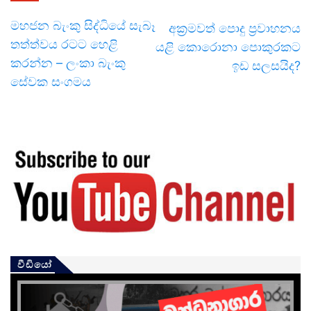
මහජන බැංකු සිද්ධියේ සැබෑ
අක්‍රමවත් පොදු ප්‍රවාහනය
තත්ත්වය රටට හෙළි
යළි කොරොනා පොකුරකට
කරන්න – ලංකා බැංකු
ඉඩ සලසයිද?
සේවක සංගමය
වීඩියෝ