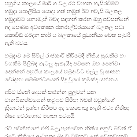
පහුගිය කාලයේ මාර් ග වල රථ වාහන හැසිරවීමට
හමුදා පොලිසිය යොදා ගත් නමුත් ඊට අවැසි බලතල
හමුදාවට නොමැති බවද සඳහන් කරන ඔහු පවසන්නේ
අද සෞඛ්‍ය අධ්‍යක්ෂක ජනරාල්වරයාගේ බලතල පවා
කොවිඩ් මර්දන කාර් ය බලකායේ ප්‍රධානීයා වෙත පැවරී
ඇති බවය.
හමුදාව මේ සිවිල් රාජකාරී කිරිමේදී නීතිය සුරැකීම හා
වගකීම පිලිබඳ ගැටලු ඇතැයිද පවසන ඔහු පෙන්වා
දෙන්නේ පහුගිය කාලයේ හමුදාවට එල්ල වු ඝාතන
චෝදනා සම්බන්ධයෙන් සිදු වුයේ කුමක්ද යන්නය.
අපිට ඔ්නේ දෙයක් කරන්න පුලුවන් යන
මානසිකත්වයෙන් හමුදාව සිටින බවත් ඔවුන්ගේ
ක්‍රියාවන් ප්‍රශ්න කිරීමට අද කෙනෙකු නැති බවද නීතිඥ
තිෂ්‍ය වේරගොඩ මහතා පවසයි.
රට පවතින්නේ එහි බලැපැත්වෙන නීතිය අනුව බවත් ඒ්
රටේ නීතියේ ආධිපත්‍ය බිඳ වැටීමකට ලක් වෙනවානම්