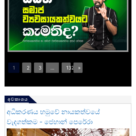
1
2
3
…
132
»
අවකාශය
අධිකරණය හමුවේ නායකත්වයේ
වැදගත්කම - ජෙහාන් පෙරේරා