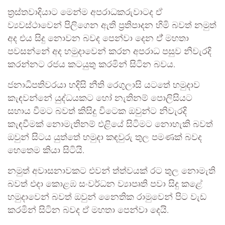
ත්‍රස්තවාදියාට මෙන්ම අපරාධකරුවාටද ඒ
ව්‍යවස්ථාවෙන් පිලිගෙන ඇති ප්‍රතිපාදන හිමි බවත් නමුත්
අද එය සිදු නොවන බවද පෙන්වා දෙන ඒ් මහතා
පවසන්නේ අද හමුදාවෙන් කරන අපරාධ පසුව නිවැරදි
කරන්නට රජය කටයුතු කරමින් සිටින බවය.
ජනාධිපතිවරයා හදිසි නීති රෙගුලාසි යටතේ හමුදාව
කැඳවන්නේ යුද්ධයකට හෝ නැතිනම් පොලිසියට
සහාය වීමට බවත් කිසිදු විටෙක ඔවුන්ට නිවැරදි
කැඳවීමක් නොමැතිනම් එළියේ සිටිමට නොහැකි බවත්
ඔවුන් සිටය යුත්තේ හමුදා කඳවුරු තුල පමණක් බවද
හෙතෙම කියා සිටියි.
නමුත් අවාසනාවකට එවන් ත්ත්වයක් රට තුල නොමැති
බවත් එදා කොළඹ සංවර්ධන ව්‍යාපෘති පවා සිදු කළේ
හමුදාවෙන් බවත් ඔවුන් නෛතික රාමුවෙන් පිට වැඩ
කරමින් සිටින බවද ඒ මහතා පෙන්වා දෙයි.