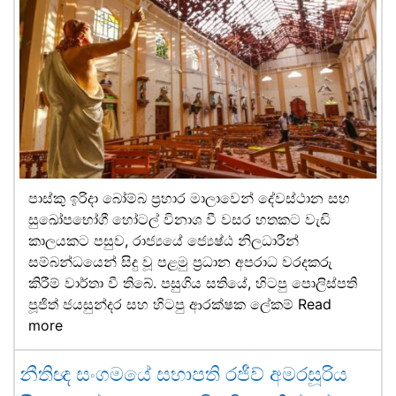
පාස්කු ඉරිදා බෝම්බ ප්‍රහාර මාලාවෙන් දේවස්ථාන සහ
සුඛෝපභෝගී හෝටල් විනාශ වී වසර හතකට වැඩි
කාලයකට පසුව, රාජ්‍යයේ ජ්‍යෙෂ්ඨ නිලධාරීන්
සම්බන්ධයෙන් සිදු වූ පළමු ප්‍රධාන අපරාධ වරදකරු
කිරීම් වාර්තා වී තිබේ. පසුගිය සතියේ, හිටපු පොලිස්පති
පූජිත් ජයසුන්දර සහ හිටපු ආරක්ෂක ලේකම්
Read
more
නීතිඥ සංගමයේ සභාපති රජීව් අමරසූරිය