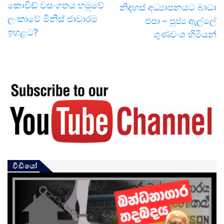
කොවිඩ් වසංගතය හමුවේ
නිදහස් අධ්‍යාපනයට බාධා
ලංකාවේ මිනිස් ජාවාරම
එපා – පුජ්‍ය ඇල්ලේ
ඉහළට?
ගුණවංශ හිමියන්
වීඩියෝ