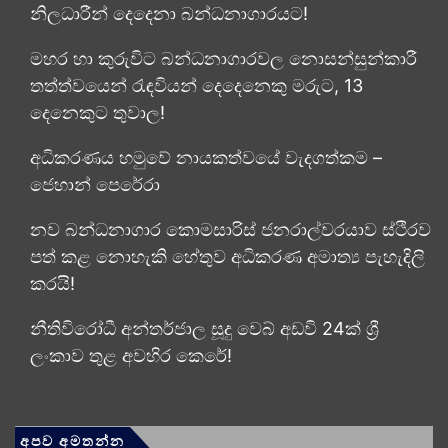
නිලධාරීන් දෙදෙනා බන්ධනාගාරයට!
මහර හා කුරුවිට බන්ධනාගාරවල නොසන්සුන්කාරී
තත්ත්වයෙන් රැඳවියන් දෙදෙනෙකු මරුට, 13
දෙනෙකුට තුවාල!
අධිකරණය හමුවේ නායකත්වයේ වැදගත්කම –
ජෙහාන් පෙරේරා
නව බන්ධනාගාර කොමසාරිස් ජනරාල්වරයාව ස්ථිරව
පත් කළ නොහැකි හේතුව අධිකරණ අමාත්‍ය පැහැදිලි
කරයි!
නීතිවිරෝධී අන්තර්ජාල සූදු වෙබ් අඩවි 24ක් ශ්‍රී
ලංකාව තුළ අවහිර කෙරේ!
අපව අමතන්න