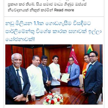
ප්‍රකාශ කර තිබේ. සිය සමාජ මාධ්‍ය ගිණුම ඔස්සේ
නිවේදනයක් නිකුත් කරමින්
Read more
නඩු මිලියන 1.1ක ගොඩගැසීම විසඳීමට
පාර්ලිමේන්තු විශේෂ කාරක සභාවක් ඉල්ලා
යෝජනාවක්!