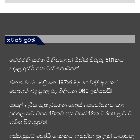
නවතම පුවත්
චෙම්මනි සමූහ මිනීවළෙන් මිනිස් සිරුරු 501කට
අදාළ අස්ථි කොටස් ගොඩගනී
ජනතාව රු. බිලියන 197ක් බදු ගෙවද්දී අය කර
නොගත් බදු මුදල රු. බිලියන 960 ඉක්මවයි!
පාසල් දැරිය පැහැරගෙන ගොස් අපයෝජනය කළ
පුද්ගලයාට වසර 18කට පසු වසර 12ක බරපතළ වැඩ
සහිත සිරදඬුවම්!
අස්වැසුමේ කෝටි දෙකකට ආසන්න මුදලක් වංචාකළ