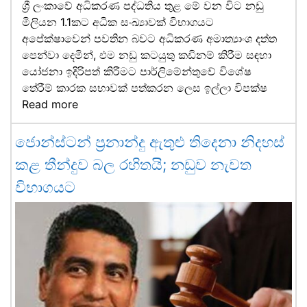
ශ්‍රී ලංකාවේ අධිකරණ පද්ධතිය තුළ මේ වන විට නඩු
මිලියන 1.1කට අධික සංඛ්‍යාවක් විභාගයට
අපේක්ෂාවෙන් පවතින බවට අධිකරණ අමාත්‍යාංශ දත්ත
පෙන්වා දෙමින්, එම නඩු කටයුතු කඩිනම් කිරීම සඳහා
යෝජනා ඉදිරිපත් කිරීමට පාර්ලිමේන්තුවේ විශේෂ
තේරීම් කාරක සභාවක් පත්කරන ලෙස ඉල්ලා විපක්ෂ
Read more
ජොන්ස්ටන් ප්‍රනාන්දු ඇතුළු තිදෙනා නිදහස්
කළ තීන්දුව බල රහිතයි; නඩුව නැවත
විභාගයට