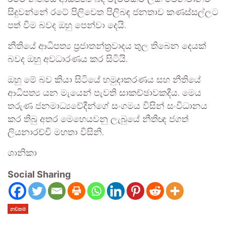
සිදුවන්නේ රටේ පිලිවෙත පිලිබඳ ජනතාව කණස්සල්ලට
පත් වීම බවද ඔහු පෙන්වා දෙයි.
නීතියේ ආධිපත්‍ය ප්‍රජාතන්ත්‍රවාදය තුල තිබෙන දෙයක්
බවද ඔහු අවධාරණය කර සිටියි.
ඔහු මේ බව කියා සිටියේ හමුදාකරණය සහ නීතියේ
ආධිපත්‍ය යන මැයෙන් පැවති සාකච්ඡාවකදීය. මෙය
තරුණ ජනමාධ්‍යවේදීන්ගේ සංගමය විසින් සංවිධානය
කර තිබු අතර මෙහෙයවනු ලැබුයේ නීතිඥ ජගත්
ලියනාරච්චි මහතා විසිනි.
ශානිකා
Social Sharing
නවතම