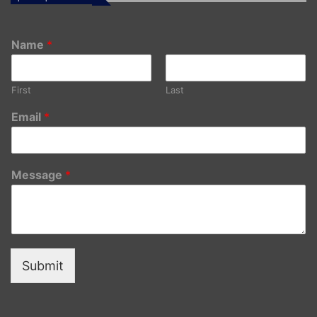
Name
*
First
Last
Email
*
Message
*
Submit