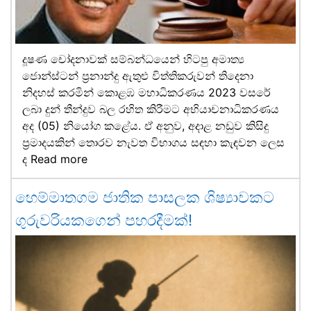
දූෂණ චෝදනාවක් සම්බන්ධයෙන් හිටපු අමාත්‍ය
ජොන්ස්ටන් ප්‍රනාන්දු ඇතුළු විත්තිකරුවන් තිදෙනා
නිදහස් කරමින් කොළඹ මහාධිකරණය 2023 වසරේ
ලබා දුන් තීන්දුව බල රහිත කිරීමට අභියාචනාධිකරණය
අද (05) නියෝග කළේය. ඒ අනුව, අදාළ නඩුව කිසිදු
ප්‍රමාදයකින් තොරව නැවත විභාගය සඳහා කැඳවන ලෙස
ද
Read more
හෙම්මාතගම ජාතික පාසලක ශිෂ්‍යාවකට
ගුරුවරියකගෙන් පහරදීමක්!