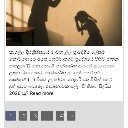
කෑගල්ල දිස්ත්‍රික්කයේ මාවනැල්ල ප්‍රාදේශීය ලේකම්
කොට්ඨාසයට අයත් හෙම්මාතගම ප්‍රදේශයේ පිහිටි ජාතික
පාසලක 12 වන වසරේ තාක්ෂණික අංශයේ අධ්‍යාපනය
ලබන ශිෂ්‍යාවකට, තාක්ෂණික අංශයේ තොරතුරු
තාක්ෂණ (IT) විෂය උගන්වන ගුරුවරියක විසින් පහර
දුන් බවට බරපතළ චෝදනාවක් එල්ල වී තිබේ. සිද්ධිය
2026 ජූලි
Read more
1
2
3
…
473
»