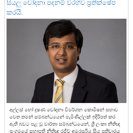
සියලු චෝදනා පදනම් විරහිව ප්‍රතික්ෂේප
කරයි.
අල්ලස් හෝ දූෂණ චෝදනා විමර්ශන කොමිෂන් සභාව
වෙත තමන් සම්බන්ධයෙන් පැමිණිල්ලක් ඉදිරිපත් කර
ඇති බවට පළ වූ වාර්තා සම්බන්ධයෙන්, ශ්‍රී ලංකා නීතිඥ
සංගමයේ සභාපති නීතිඥ රජීව් අමරසූරිය සිය ප්‍රතිචාරය