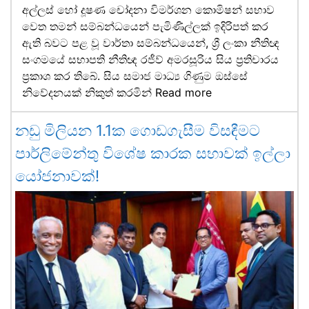
අල්ලස් හෝ දූෂණ චෝදනා විමර්ශන කොමිෂන් සභාව
වෙත තමන් සම්බන්ධයෙන් පැමිණිල්ලක් ඉදිරිපත් කර
ඇති බවට පළ වූ වාර්තා සම්බන්ධයෙන්, ශ්‍රී ලංකා නීතිඥ
සංගමයේ සභාපති නීතිඥ රජීව් අමරසූරිය සිය ප්‍රතිචාරය
ප්‍රකාශ කර තිබේ. සිය සමාජ මාධ්‍ය ගිණුම ඔස්සේ
නිවේදනයක් නිකුත් කරමින්
Read more
නඩු මිලියන 1.1ක ගොඩගැසීම විසඳීමට
පාර්ලිමේන්තු විශේෂ කාරක සභාවක් ඉල්ලා
යෝජනාවක්!