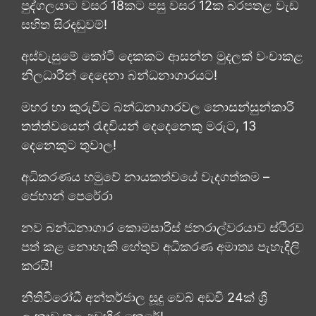
පුද්ගලයාට වසර 18කට පසු වසර 12ක බරපතළ වැඩ
සහිත සිරදඬුවම්!
අස්වැසුමේ කෝටි දෙකකට ආසන්න මුදලක් වංචාකළ
නිලධාරීන් දෙදෙනා බන්ධනාගාරයට!
මහර හා කුරුවිට බන්ධනාගාරවල නොසන්සුන්කාරී
තත්ත්වයෙන් රැඳවියන් දෙදෙනෙකු මරුට, 13
දෙනෙකුට තුවාල!
අධිකරණය හමුවේ නායකත්වයේ වැදගත්කම –
ජෙහාන් පෙරේරා
නව බන්ධනාගාර කොමසාරිස් ජනරාල්වරයාව ස්ථිරව
පත් කළ නොහැකි හේතුව අධිකරණ අමාත්‍ය පැහැදිලි
කරයි!
නීතිවිරෝධී අන්තර්ජාල සූදු වෙබ් අඩවි 24ක් ශ්‍රී