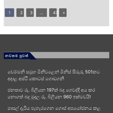
1
2
3
…
473
»
නවතම පුවත්
චෙම්මනි සමූහ මිනීවළෙන් මිනිස් සිරුරු 501කට
අදාළ අස්ථි කොටස් ගොඩගනී
ජනතාව රු. බිලියන 197ක් බදු ගෙවද්දී අය කර
නොගත් බදු මුදල රු. බිලියන 960 ඉක්මවයි!
පාසල් දැරිය පැහැරගෙන ගොස් අපයෝජනය කළ