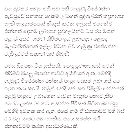
එම පුවතට අනුව එහි සභාපති ගැමුණු විජේරත්න
පැවසුවේ එන්නත් දෙකම ලබාගත් පුද්ගලයින් හදුනාගත
හැකි හැදුනුම්පතක් නිකුත් කරන ලෙසත් එමෙන්ම
එන්නත් දෙකම ලබාගත් පුද්ගලයින්ට බස් රථ මගින්
පළාත් අතර ගමන් කිරීමට ඉඩ ලබාදෙන ලෙසද
බලධාරීන්ගෙන් ඉල්ලා සිටින බව ගැමුණු විජේරත්න
වැඩි දුරටත් සඳහන් කර තිබුණි.
මෙය සිදු නොවිය යුත්තකි. පොදු ප්‍රවාහනයේ ගමන්
කිරිමට සියලු මහජනතාවට අයිතියක් ඇත. මෙහිදි
ගැමුණු විජේරත්න එන්නත් මාත්‍රා දෙකම ලබා ගත් අය
ගැන කථා කරයි. නමුත් ඉන්දියන් කොවිෂිල්ඩ් එන්නතේ
පළමු මාත්‍රාව ලබාගෙන දෙවන මාත්‍රාව නොමැතිව
මෙරට ලක්ෂ 06 කට ආසන්න පිරිසක් සිටින බව ඔහු
මෙහිදි අමතක කර ඇත. එසේ නම් ඒ් ජනතාවට මගී බස්
රථ වල යාමට නොහැකිය. මෙය සමස්ත මගී
ජනතාවටම කරන අසාධාරණයකි.