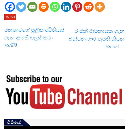
නවතම
ජනතාවගේ මූලික අයිතියක්
රංජන් රාමනායක ගැන
ගැන ඇමති ඩලස් කථා
බන්ධනාගාර ඇමති කියන
කරයි!
කථාව …
වීඩියෝ