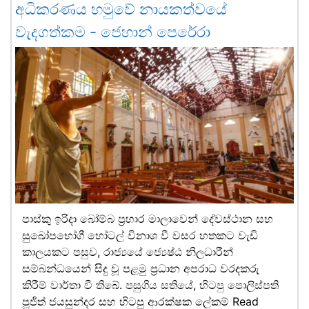
අධිකරණය හමුවේ නායකත්වයේ
වැදගත්කම - ජෙහාන් පෙරේරා
පාස්කු ඉරිදා බෝම්බ ප්‍රහාර මාලාවෙන් දේවස්ථාන සහ
සුඛෝපභෝගී හෝටල් විනාශ වී වසර හතකට වැඩි
කාලයකට පසුව, රාජ්‍යයේ ජ්‍යෙෂ්ඨ නිලධාරීන්
සම්බන්ධයෙන් සිදු වූ පළමු ප්‍රධාන අපරාධ වරදකරු
කිරීම් වාර්තා වී තිබේ. පසුගිය සතියේ, හිටපු පොලිස්පති
පූජිත් ජයසුන්දර සහ හිටපු ආරක්ෂක ලේකම්
Read