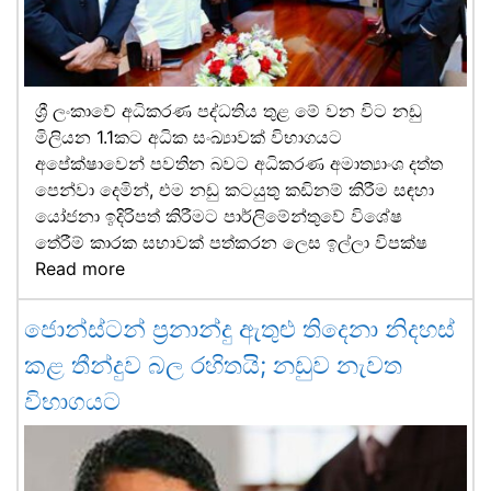
ශ්‍රී ලංකාවේ අධිකරණ පද්ධතිය තුළ මේ වන විට නඩු
මිලියන 1.1කට අධික සංඛ්‍යාවක් විභාගයට
අපේක්ෂාවෙන් පවතින බවට අධිකරණ අමාත්‍යාංශ දත්ත
පෙන්වා දෙමින්, එම නඩු කටයුතු කඩිනම් කිරීම සඳහා
යෝජනා ඉදිරිපත් කිරීමට පාර්ලිමේන්තුවේ විශේෂ
තේරීම් කාරක සභාවක් පත්කරන ලෙස ඉල්ලා විපක්ෂ
Read more
ජොන්ස්ටන් ප්‍රනාන්දු ඇතුළු තිදෙනා නිදහස්
කළ තීන්දුව බල රහිතයි; නඩුව නැවත
විභාගයට