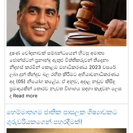
දූෂණ චෝදනාවක් සම්බන්ධයෙන් හිටපු අමාත්‍ය
ජොන්ස්ටන් ප්‍රනාන්දු ඇතුළු විත්තිකරුවන් තිදෙනා
නිදහස් කරමින් කොළඹ මහාධිකරණය 2023 වසරේ
ලබා දුන් තීන්දුව බල රහිත කිරීමට අභියාචනාධිකරණය
අද (05) නියෝග කළේය. ඒ අනුව, අදාළ නඩුව කිසිදු
ප්‍රමාදයකින් තොරව නැවත විභාගය සඳහා කැඳවන ලෙස
ද
Read more
හෙම්මාතගම ජාතික පාසලක ශිෂ්‍යාවකට
ගුරුවරියකගෙන් පහරදීමක්!