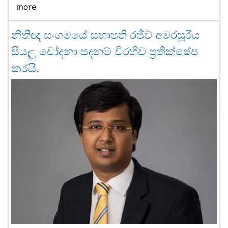
more
නීතිඥ සංගමයේ සභාපති රජීව් අමරසූරිය
සියලු චෝදනා පදනම් විරහිව ප්‍රතික්ෂේප
කරයි.