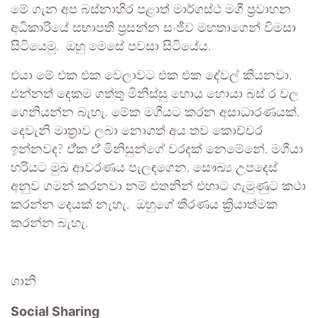
මේ ගැන අප බස්නාහිර පළාත් මාර්ගස්ථ මගී ප්‍රවාහන
අධිකාරියේ සභාපති ප්‍රසන්න සංජීව මහතාගෙන් විමසා
සිටියෙමු. ඔහු මෙසේ පවසා සිටියේය.
එයා මේ එක එක වෙලාවට එක එක දේවල් කියනවා.
එන්නත් දෙකම ගත්තු මිනිස්සු හොය හොයා බස් ර වල
ගෙනියන්න බැහැ. මේක මගීයට කරන අසාධාරණයක්.
දෙවැනි මාත්‍රාව ලබා නොගත් අය තව කොච්චර
ඉන්නවද? ඒ්ක ඒ් මිනිසුන්ගේ වරදක් නෙමේනේ. මගීයා
හරියට මුඛ ආවරණය පැලඳගෙන, සෞඛ්‍ය උපදෙස්
අනුව ගමන් කරනවා නම් එතනින් එහාට ගැමුණුට කථා
කරන්න දෙයක් නැහැ. ඔහුගේ තීරණය ක්‍රියාත්මක
කරන්න බැහැ.
ශානි
Social Sharing