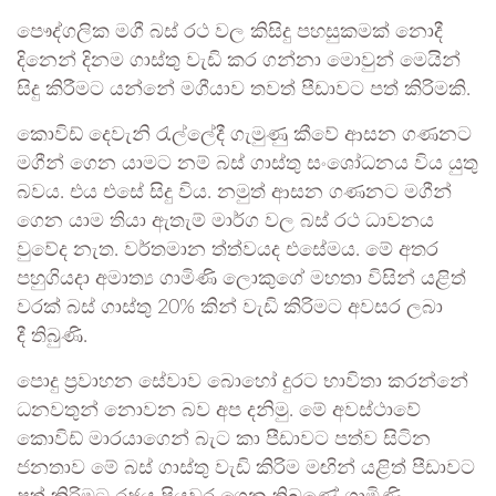
පෞද්ගලික මගී බස් රථ වල කිසිදු පහසුකමක් නොදී
දිනෙන් දිනම ගාස්තු වැඩි කර ගන්නා මොවුන් මෙයින්
සිදු කිරීමට යන්නේ මගීයාව තවත් පීඩාවට පත් කිරිමකි.
කොවිඩ් දෙවැනි රැල්ලේදී ගැමුණු කීවේ ආසන ගණනට
මගීන් ගෙන යාමට නම් බස් ගාස්තු සංශෝධනය විය යුතු
බවය. එය එසේ සිදු විය. නමුත් ආසන ගණනට මගීන්
ගෙන යාම තියා ඇතැම් මාර්ග වල බස් රථ ධාවනය
වුවේද නැත. වර්තමාන ත්ත්වයද එසේමය. මේ අතර
පහුගියදා අමාත්‍ය ගාමිණි ලොකුගේ මහතා විසින් යළිත්
වරක් බස් ගාස්තු 20% කින් වැඩි කිරිමට අවසර ලබා
දී තිබුණි.
පොදු ප්‍රවාහන සේවාව බොහෝ දුරට භාවිතා කරන්නේ
ධනවතුන් නොවන බව අප දනිමු. මේ අවස්ථාවේ
කොවිඩ් මාරයාගෙන් බැට කා පීඩාවට පත්ව සිටින
ජනතාව මේ බස් ගාස්තු වැඩි කිරිම මඟින් යළිත් පීඩාවට