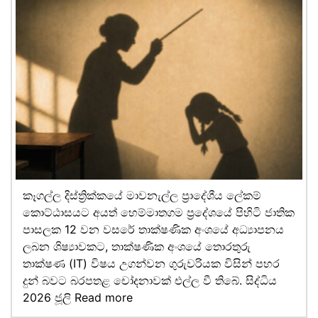
කෑගල්ල දිස්ත්‍රික්කයේ මාවනැල්ල ප්‍රාදේශීය ලේකම්
කොට්ඨාසයට අයත් හෙම්මාතගම ප්‍රදේශයේ පිහිටි ජාතික
පාසලක 12 වන වසරේ තාක්ෂණික අංශයේ අධ්‍යාපනය
ලබන ශිෂ්‍යාවකට, තාක්ෂණික අංශයේ තොරතුරු
තාක්ෂණ (IT) විෂය උගන්වන ගුරුවරියක විසින් පහර
දුන් බවට බරපතළ චෝදනාවක් එල්ල වී තිබේ. සිද්ධිය
2026 ජූලි
Read more