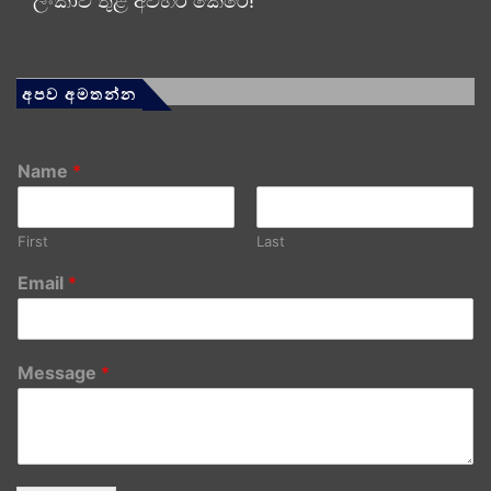
ලංකාව තුළ අවහිර කෙරේ!
අපව අමතන්න
Name
*
First
Last
Email
*
Message
*