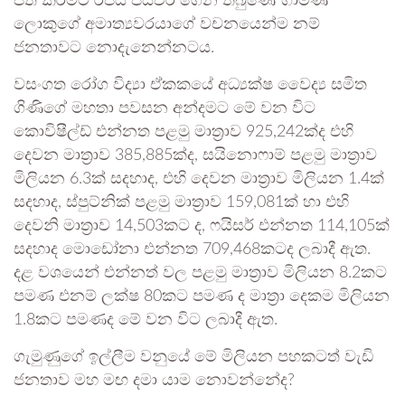
පත් කිරිමට රජය පියවර ගෙන තිබුණේ ගාමිණි
‌ලොකුගේ අමාත්‍යවරයාගේ වචනයෙන්ම නම්
ජනතාවට නොදැනෙන්නටය.
වසංගත රෝග විද්‍යා ඒකකයේ අධ්‍යක්ෂ වෛද්‍ය සමිත
ගිණිගේ මහතා පවසන අන්දමට මේ වන විට
කොවිෂීල්ඩ් එන්නත පළමු මාත්‍රාව 925,242ක්ද එහි
දෙවන මාත්‍රාව 385,885ක්ද, සයිනොෆාම් පළමු මාත්‍රාව
මිලියන 6.3ක් සදහාද, එහි දෙවන මාත්‍රාව මිලියන 1.4ක්
සදහාද, ස්පුට්නික් පළමු මාත්‍රාව 159,081ක් හා එහි
දෙවනි මාත්‍රාව 14,503කට ද, ෆයිසර් එන්නත 114,105ක්
සදහාද මොඩෝනා එන්නත 709,468කටද ලබාදී ඇත.
දළ වශයෙන් එන්නත් වල පළමු මාත්‍රාව මිලියන 8.2කට
පමණ එනම් ලක්ෂ 80කට පමණ ද මාත්‍රා දෙකම මිලියන
1.8කට පමණද මේ වන විට ලබාදී ඇත.
ගැමුණුගේ ඉල්ලීම වනුයේ මේ මිලියන පහකටත් වැඩි
ජනතාව මහ මඟ දමා යාම නොවන්නේද?