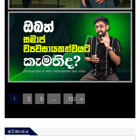
1
2
3
…
132
»
අවකාශය