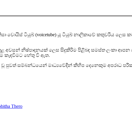
වොයිස් ටියුබ් (voicetube) යූ ටියුබ් නාලිකාවේ කතුවරිය ලෙස ක
ුළ අවසන් නිෂ්පාදනයක් ලෙස සිදුකිරීම පිළිබඳ සමස්ත ලංකා ආප
ෙම කැඳවීමට හේතු වී ඇත.
ූ පුවත් සම්බන්ධයෙන් මාධ්‍යවේදීන් කිහිප දෙනෙකුම අපරාධ පරී
itha Thero