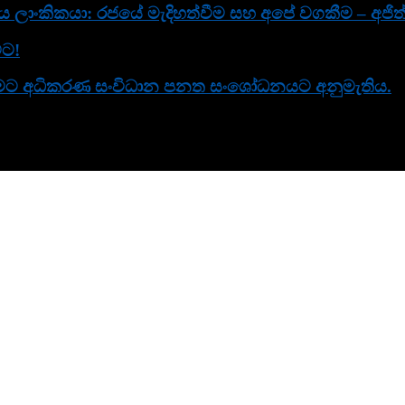
ිය ලාංකිකයා: රජයේ මැදිහත්වීම සහ අපේ වගකීම – අජිත්
වට!
 කිරීමට අධිකරණ සංවිධාන පනත සංශෝධනයට අනුමැතිය.