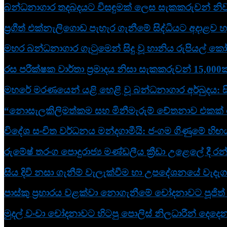
බන්ධනාගාර තදබදයට විසඳුමක් ලෙස සැකකරුවන් නිවා
ප්‍රගීත් එක්නැලිගොඩ පැහැර ගැනීමේ සිද්ධියට අදාළව හම
මහර බන්ධනාගාර ගැටුමෙන් සිදු වූ හානිය රුපියල් කෝ
රස පරීක්ෂක වාර්තා ප්‍රමාදය නිසා සැකකරුවන් 15,000ක
මහරේ මරණයෙන් යළි හෙළි වූ බන්ධනාගාර අර්බුදය: 
“නොසැලකිලිමත්කම සහ මිනීමැරුම් චේතනාව එකක් නෙව
විදේශ සංචිත වර්ධනය මන්දගාමීයි: ජංගම ගිණුමේ හි
රුමේෂ් තරංග පොදුරාජ්‍ය මණ්ඩලීය ක්‍රීඩා උළෙලේ දී රන
සිය දිවි නසා ගැනීම් වැලැක්වීම හා උපදේශනයේ වැදැ
පාස්කු ප්‍රහාරය වළක්වා නොගැනීමේ චෝදනාවට පූජිත් 
මුදල් වංචා චෝදනාවට හිටපු පොලිස් නිලධාරීන් දෙදෙනක