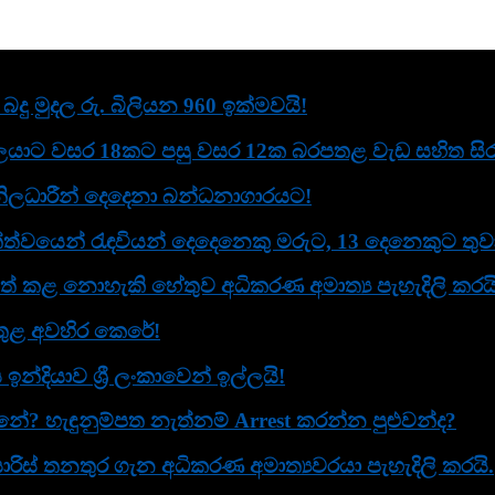
දු මුදල රු. බිලියන 960 ඉක්මවයි!
යාට වසර 18කට පසු වසර 12ක බරපතළ වැඩ සහිත සිරද
ිලධාරීන් දෙදෙනා බන්ධනාගාරයට!
ත්වයෙන් රැඳවියන් දෙදෙනෙකු මරුට, 13 දෙනෙකුට තුව
් කළ නොහැකි හේතුව අධිකරණ අමාත්‍ය පැහැදිලි කරයි
ව තුළ අවහිර කෙරේ!
දියාව ශ්‍රී ලංකාවෙන් ඉල්ලයි!
? හැඳුනුම්පත නැත්නම් Arrest කරන්න පුළුවන්ද?
ිස් තනතුර ගැන අධිකරණ අමාත්‍යවරයා පැහැදිලි කරයි.