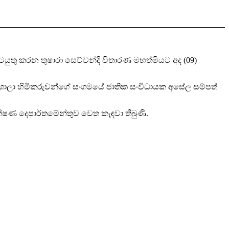
ටයුතු කරන තුෂාරා සෙව්වන්දි විතාරණ මහත්මියට අද (09)
න ශාලා හිමිකරුවන්ගේ සංගමයේ ජාතික සංවිධායක අසේල සම්පත්
ක්ෂණ දෙපාර්තමේන්තුව වෙත කැඳවා තිබුණි.