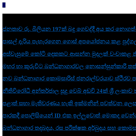
Skip
to
content
නවතම
ජනතාව රු. බිලියන 197ක් බදු ගෙවද්දී අය කර නොගත් බ
පාසල් දැරිය පැහැරගෙන ගොස් අපයෝජනය කළ පුද්ගල
අස්වැසුමේ කෝටි දෙකකට ආසන්න මුදලක් වංචාකළ න
මහර හා කුරුවිට බන්ධනාගාරවල නොසන්සුන්කාරී තත්
නව බන්ධනාගාර කොමසාරිස් ජනරාල්වරයාව ස්ථිරව පත
නීතිවිරෝධී අන්තර්ජාල සූදු වෙබ් අඩවි 24ක් ශ්‍රී ලංකා
පළාත් සභා මැතිවරණය හැකි ඉක්මනින් පවත්වන ලෙස ඉන්
පාරකදී පොලිසියෙන් ID එක ඉල්ලුවොත් මොකද වෙන්නේ
බන්ධනාගාර තදබදය, රස පරීක්ෂක අර්බුදය සහ කොමසාර