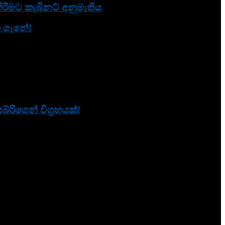
රීමට කැබිනට් අනුමැතිය
නා ගැනේ!
ිගෙන් විග්‍රහයක්!