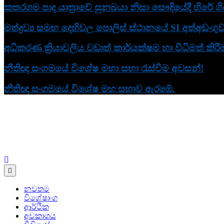
කතරගම පාද යාත්‍රාවේ සුනඛයා නිසා සෞදියේදී හිරේ ග
මත්ද්‍රව්‍ය සමඟ දෙහිවල පොලිස් ස්ථානයේ SI අත්අඩංගු
අධිකරණ ක්‍රියාවලිය වඩාත් කාර්යක්ෂම හා විධිමත්
නීතිඥ සංගමයේ විශේෂ මහා සභා රැස්වීම අවසන්!
නීතිඥ සංගමයේ විශේෂ මහ සභාව ඇරඹේ.
Human Rights News
aithiya
නවතම
විශේෂාංග
ආර්ථික
අවකාශය