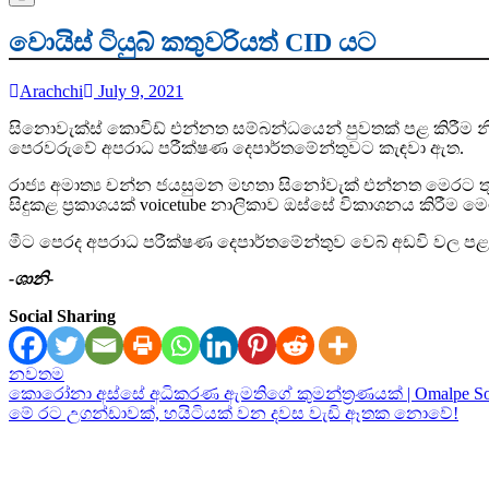
වොයිස් ටියුබ් කතුවරියත් CID යට
Arachchi
July 9, 2021
සිනොවැක්ස් කොවිඩ් එන්නත සම්බන්ධයෙන් පුවතක් පළ කිරීම නිසා 
පෙරවරුවේ අපරාධ පරීක්ෂණ දෙපාර්තමේන්තුවට කැඳවා ඇත.
රාජ්‍ය අමාත්‍ය චන්න ජයසුමන මහතා සිනෝවැක් එන්නත මෙරට ත
සිදුකළ ප්‍රකාශයක් voicetube නාලිකාව ඔස්සේ විකාශනය කිරීම ම
මීට පෙරද අපරාධ පරීක්ෂණ දෙපාර්තමේන්තුව වෙබ් අඩවි වල පළ ව
-ශානි-
Social Sharing
නවතම
Post
කොරෝනා අස්සේ අධිකරණ ඇමතිගේ කුමන්ත්‍රණයක් | Omalpe Sob
මේ රට උගන්ඩාවක්, හයිටියක් වන දවස වැඩි ඈතක නොවේ!
navigation