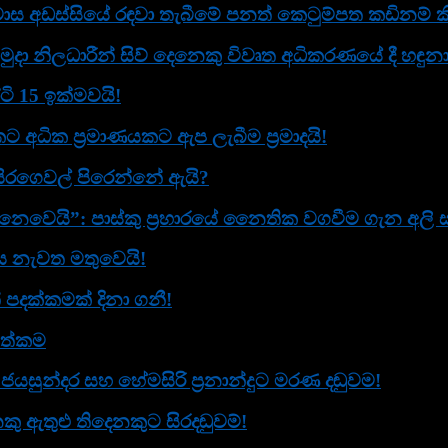
ස අඩස්සියේ රඳවා තැබීමේ පනත් කෙටුම්පත කඩිනම් කි
ුදා නිලධාරීන් සිව් දෙනෙකු විවෘත අධි­ක­ර­ණ­යේ දී හඳු
ටි 15 ඉක්මවයි!
ට අධික ප්‍රමාණයකට ඇප ලැබීම ප්‍රමාදයි!
සිරගෙවල් පිරෙන්නේ ඇයි?
ෙයි”: පාස්කු ප්‍රහාරයේ නෛතික වගවීම ගැන අලි සබ්ර
ඟය නැවත මතුවෙයි!
් පදක්කමක් දිනා ගනී!
ගත්කම
ජයසුන්දර සහ හේමසිරි ප්‍රනාන්දුට මරණ දඬුවම!
ු ඇතුළු තිදෙනකුට සිරදඬුවම්!