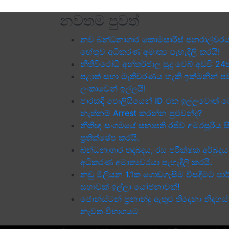
නවතම පුවත්
නව බන්ධනාගාර කොමසාරිස් ජනරාල්වරය
හේතුව අධිකරණ අමාත්‍ය පැහැදිලි කරයි!
නීතිවිරෝධී අන්තර්ජාල සූදු වෙබ් අඩවි 24ක
පළාත් සභා මැතිවරණය හැකි ඉක්මනින් පවත
ලංකාවෙන් ඉල්ලයි!
පාරකදී පොලිසියෙන් ID එක ඉල්ලුවොත් 
නැත්නම් Arrest කරන්න පුළුවන්ද?
නීතිඥ සංගමයේ සභාපති රජීව් අමරසූරිය 
ප්‍රතික්ෂේප කරයි.
බන්ධනාගාර තදබදය, රස පරීක්ෂක අර්බුද
අධිකරණ අමාත්‍යවරයා පැහැදිලි කරයි.
නඩු මිලියන 1.1ක ගොඩගැසීම විසඳීමට පා
සභාවක් ඉල්ලා යෝජනාවක්!
ජොන්ස්ටන් ප්‍රනාන්දු ඇතුළු තිදෙනා නිදහස
නැවත විභාගයට