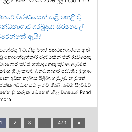
එල්ල වී තිබේ. සිද්ධිය 2026 ජූලි
Read more
මහරේ මරණයෙන් යළි හෙළි වූ
න්ධනාගාර අර්බුදය: සිරගෙවල්
ිරෙන්නේ ඇයි?
අගෝස්තු 1 වැනිදා මහර බන්ධනාගාරයේ ඇති
වූ නොසන්සුන්කාරී සිදුවීමකින් එක් රැඳවියෙකු
මියගොස් තවත් හත්දෙනෙකු තුවාල ලැබීමත්
සමඟ ශ්‍රී ලංකාවේ බන්ධනාගාර පද්ධතිය මුහුණ
දෙන අධික තදබදය පිළිබඳ ගැටලුව නැවතත්
ජාතික අවධානයට ලක්ව තිබේ. මෙම සිදුවීමට
හේතු වූ කරුණු මෙතෙක් නිල වශයෙන්
Read
more
1
2
3
…
473
»