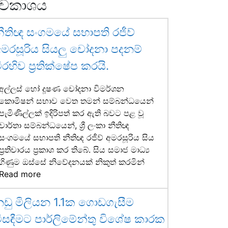
වකාශය
ීතිඥ සංගමයේ සභාපති රජීව්
මරසූරිය සියලු චෝදනා පදනම්
ිරහිව ප්‍රතික්ෂේප කරයි.
අල්ලස් හෝ දූෂණ චෝදනා විමර්ශන
කොමිෂන් සභාව වෙත තමන් සම්බන්ධයෙන්
පැමිණිල්ලක් ඉදිරිපත් කර ඇති බවට පළ වූ
වාර්තා සම්බන්ධයෙන්, ශ්‍රී ලංකා නීතිඥ
සංගමයේ සභාපති නීතිඥ රජීව් අමරසූරිය සිය
ප්‍රතිචාරය ප්‍රකාශ කර තිබේ. සිය සමාජ මාධ්‍ය
ගිණුම ඔස්සේ නිවේදනයක් නිකුත් කරමින්
Read more
ඩු මිලියන 1.1ක ගොඩගැසීම
ිසඳීමට පාර්ලිමේන්තු විශේෂ කාරක