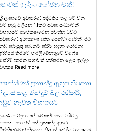
සභාවක් ඉල්ලා යෝජනාවක්!
ශ්‍රී ලංකාවේ අධිකරණ පද්ධතිය තුළ මේ වන
විට නඩු මිලියන 1.1කට අධික සංඛ්‍යාවක්
විභාගයට අපේක්ෂාවෙන් පවතින බවට
අධිකරණ අමාත්‍යාංශ දත්ත පෙන්වා දෙමින්, එම
නඩු කටයුතු කඩිනම් කිරීම සඳහා යෝජනා
ඉදිරිපත් කිරීමට පාර්ලිමේන්තුවේ විශේෂ
තේරීම් කාරක සභාවක් පත්කරන ලෙස ඉල්ලා
විපක්ෂ
Read more
ොන්ස්ටන් ප්‍රනාන්දු ඇතුළු තිදෙනා
ිදහස් කළ තීන්දුව බල රහිතයි;
නඩුව නැවත විභාගයට
දූෂණ චෝදනාවක් සම්බන්ධයෙන් හිටපු
අමාත්‍ය ජොන්ස්ටන් ප්‍රනාන්දු ඇතුළු
විත්තිකරුවන් තිදෙනා නිදහස් කරමින් කොළඹ