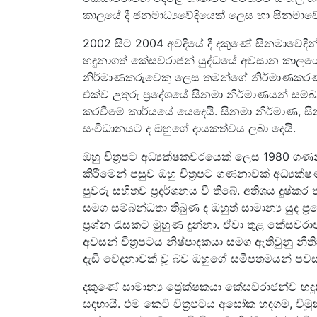
කාලයේ දී ජනමාධ්‍යවේදියෙක් ලෙස හා සිනමාවේ
2002 සිට 2004 අවදියේ දී දකුණේ සිනමාවේදීන්,
හඳුනාගත් කේසවරාජන් යුද්ධයේ අවසාන කාලයේ ද
නිර්මාණකරුවෙකු ලෙස තමන්ගේ නිර්මාණක
එක්ව උතුරු ප්‍රදේශයේ සිනමා නිර්මාණයන් ස
කරවීමේ කාර්යයේ යෙදෙයි. සිනමා නිර්මාණ, ස
සංවිධානයට ද ඔහුගේ දායකත්වය ලබා දෙයි.
ඔහු චිත්‍රපට අධ්‍යක්ෂකවරයෙක් ලෙස 1980 ගණන
කිරීමෙන් පසුව ඔහු චිත්‍රපට ගණනාවක් අධ්‍යක්ෂ
පුවරු සහිතව ප්‍රදර්ශනය වී තිබේ. අතිශය දුෂ්කර
සමග සම්බන්ධතා තිබුණ ද ඔහුත් සාමාන්‍ය යුද ප
ප්‍රශ්න රැසකට මුහුණ දුන්නා. ඒවා තුළ කේසවරා
අවසන් චිත්‍රපටය නිෂ්පාදකයා සමග ඇතිවුනු නීත
දැඩි වේදනාවක් වූ බව ඔහුගේ සමීපතමයන් පව
දකුණේ සාමාන්‍ය ප්‍රේක්ෂකයා කේසවරාජන්ව හඳු
සඳහායි. එම කෙටි චිත්‍රපටය අසෝක හඳගම, විමු