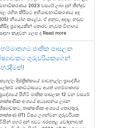
මහාධිකරණය 2023 වසරේ ලබා දුන් තීන්දුව
බල රහිත කිරීමට අභියාචනාධිකරණය අද
(05) නියෝග කළේය. ඒ අනුව, අදාළ නඩුව
කිසිදු ප්‍රමාදයකින් තොරව නැවත විභාගය
සඳහා කැඳවන ලෙස ද
Read more
හෙම්මාතගම ජාතික පාසලක
ිෂ්‍යාවකට ගුරුවරියකගෙන්
හරදීමක්!
කෑගල්ල දිස්ත්‍රික්කයේ මාවනැල්ල ප්‍රාදේශීය
ලේකම් කොට්ඨාසයට අයත් හෙම්මාතගම
ප්‍රදේශයේ පිහිටි ජාතික පාසලක 12 වන වසරේ
තාක්ෂණික අංශයේ අධ්‍යාපනය ලබන
ශිෂ්‍යාවකට, තාක්ෂණික අංශයේ තොරතුරු
තාක්ෂණ (IT) විෂය උගන්වන ගුරුවරියක
විසින් පහර දුන් බවට බරපතළ චෝදනාවක්