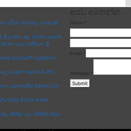
අපව අමතන්න
ාව ස්ථිරව පත් කළ නොහැකි
Name
*
් ශ්‍රී ලංකාව තුළ අවහිර කෙරේ!
්වන ලෙස ඉන්දියාව ශ්‍රී
Email
*
මොකද වෙන්නේ? හැඳුනුම්පත
සියලු චෝදනා පදනම් විරහිව
Message
*
Submit
ය සහ කොමසාරිස් තනතුර ගැන
ර්ලිමේන්තු විශේෂ කාරක
් කළ තීන්දුව බල රහිතයි; නඩුව