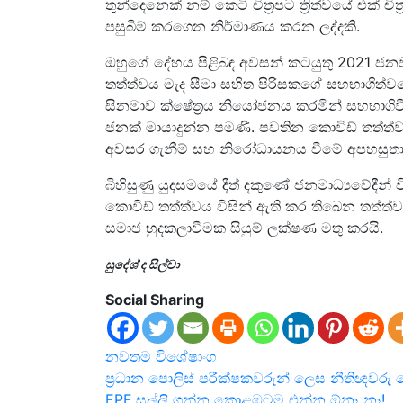
තුන්දෙනෙක් නම් කෙටි චිත්‍රපට ත්‍රිත්වයේ එක් 
පසුබිම් කරගෙන නිර්මාණය කරන ලද්දකි.
ඔහුගේ දේහය පිළිබඳ අවසන් කටයුතු 2021 ජනවා
තත්ත්වය මැද සීමා සහිත පිරිසකගේ සහභාගිත්ව
සිනමාව ක්ෂේත්‍රය නියෝජනය කරමින් සහභාගිවී
ජනක් මායාදුන්න පමණි. පවතින කොවිඩ් තත්ත්
අවසර ගැනීම් සහ නිරෝධායනය වීමේ අපහසුතා
බිහිසුණු යුදසමයේ දීත් දකුණේ ජනමාධ්‍යවේදීන්
කොවිඩ් තත්ත්වය විසින් ඇති කර තිබෙන තත්ත්
සමාජ හුදකලාවීමක සියුම් ලක්ෂණ මතු කරයි.
සුදේශ් ද සිල්වා
Social Sharing
නවතම
විශේෂාංග
Post
ප්‍රධාන පොලිස් පරීක්ෂකවරුන් ලෙස නීතිඥවරු 
EPF සල්ලි ගන්න කොළඹටම එන්න ඕනෑ නෑ!