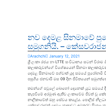
නව දෙමළ සිනමාවේ පුර
සමුගනියි. – කේසවරාජ
Arachchi
January 12, 2021
ශ්‍රී ලංකා රජය හා LTTE සංවිධානය සටන් විරාම ග
කලාකරුවන්ගේ විශේෂයෙන් සිනමා කලාකරුවන්ගේ ස
දෙමළ සිනමාවේ පශ්චාත් යුද සමයේ පුරෝගාමී ච
පසුගිය ජනවාරි මස 09 දින ජීවිතයෙන් සමුගත්ත
තමන්ගේ පවුලේ බොහෝ දෙනෙක් යුධ සමයේ දී ව
කැපවීමේ අරමුණ ඇතිව ලංකාවේම ජීවත් වූ කේස
නාලිකාවේත් ඔහු සේවය කළේය. පොලිස් නිලධාර
කේසාවරාජන් දෙමළ භාෂාවට අමතරව සිංහල හා ඉං