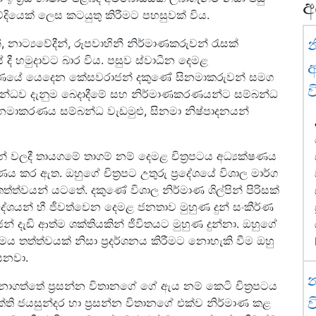
අ
දියෙක් ලෙස කටයුතු කිරීමට පහසුවක් විය.
න
 නාට්‍යවේදීන්, රූපවාහිනී නිර්මාණකරුවන් රැසක්
ී හමුදාවට බාර විය. පසුව ස්වාධීන දෙමළ
අ
රණයේ යෙදෙන කේසවරාජන් දකුණේ සිනමාකරුවන් සමග
ව
ම්බන්ධව දැනුම බෙදාදීමේ සහ නිර්මාණකරණයන්ට සම්බන්ධ
ිනමාකරණය සම්බන්ධ වැඩමුළු, සිනමා නිෂ්පාදනයන්
් වලදී තායගමේ තාගම් නම් දෙමළ චිත්‍රපටය අධ්‍යක්ෂණය
ණය කර ඇත. ඔහුගේ චිත්‍රපට උතුරු ප්‍රදේශයේ විශාල මාර්ග
 තත්ත්වයන් යටතේ. දකුණේ විශාල නිර්මාණ ශිල්පින් පිරිසක්
්‍රදේශයන් හී ජීවත්වෙන දෙමළ ජනතාව මුහුණ දුන් සංකීර්ණ
ජන් දැඩි ආත්ම ශක්තියකින් ජීවිතයට මුහුණ දුන්නා. ඔහුගේ
ිමය තත්ත්වයක් නිසා ප්‍රදර්ශනය කිරීමට නොහැකි වීම ඔහු
සනවා.
න
නාගත්තේ ප්‍රසන්න විතානගේ ගේ ඇය නම් කෙටි චිත්‍රපටය
ව
ක්ති ජයසුන්දර හා ප්‍රසන්න විතානගේ එක්ව නිර්මාණ කළ