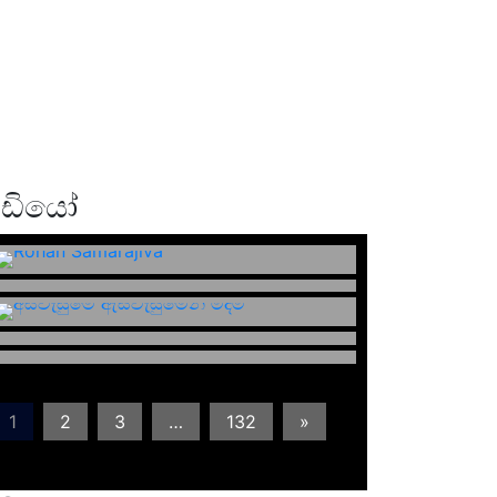
ීඩියෝ
1
2
3
…
132
»