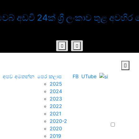
වෙබ් අඩවි 24ක් ශ්‍රී ලංකාව තුළ අවහිර
අපව අමතන්න
පෙර කලාප
FB
UTube
2025
2024
2023
2022
2021
2020-2
2020
2019