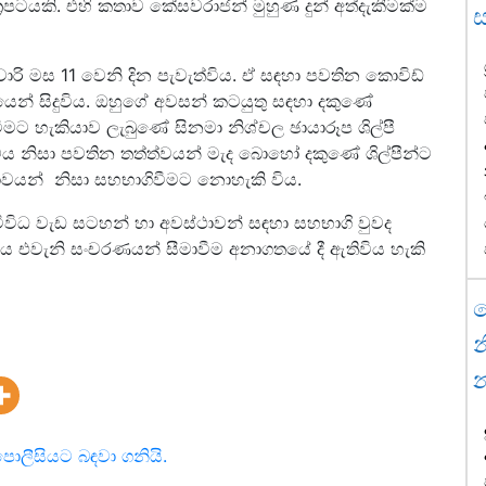
චිත්‍රපටයකි. එහි කතාව කේසවරාජන් මුහුණ දුන් අත්දැකීමක්ම
රි මස 11 වෙනි දින පැවැත්විය. ඒ සඳහා පවතින කොවිඩ්
යෙන් සිදුවිය. ඔහුගේ අවසන් කටයුතු සඳහා දකුණේ
මට හැකියාව ලැබුණේ සිනමා නිශ්චල ඡායාරූප ශිල්පී
වය නිසා පවතින තත්ත්වයන් මැද බොහෝ දකුණේ ශිල්පීන්ට
වයන් නිසා සහභාගිවීමට නොහැකි විය.
 විවිධ වැඩ සටහන් හා අවස්ථාවන් සඳහා සහභාගි වුවද
වය එවැනි සංචරණයන් සීමාවීම අනාගතයේ දී ඇතිවිය හැකි
ජ
න
පොලීසියට බඳවා ගනියි.