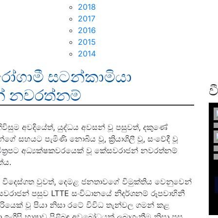
2018
2017
2016
2015
2014
ෝගාමී සටන්කාමියා
ව
න් නවරත්නම්
ිවිසුම අවදියේත්, යුද්ධය අවසන් වූ පසුවත්, දකුණේ
හයට පැමිණි නොබිය වූ, ක්‍රියාශිලී වූ, සංවේදී වූ
ිත්‍රපට අධ්‍යක්ෂකවරයෙක් වූ කේසවරාජන් නවරත්නම්
ේය.
ිදෙස්ගත වුවත්, දෙමළ ජනතාවගේ විමුක්තිය වෙනුවෙන්
වරාජන් පසුව LTTE සංවිධානයේ නිදර්ශනම් රූපවාහිනී
ියෙක් වූ පියා නිසා රටේ විවිධ තැන්වල ගමන් කළ
ග්‍රීසි භාෂාව පිළිබඳ අවබෝධයක් ලබාගැනීම නිසා පසු