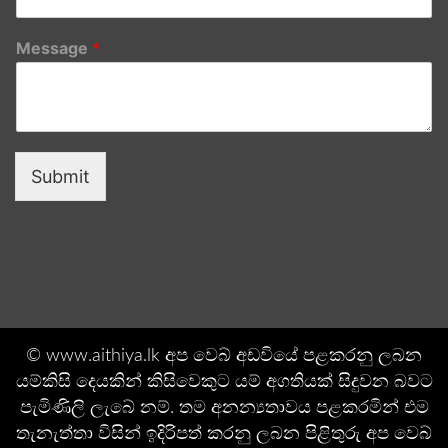
Message
*
Submit
© www.aithiya.lk අප වෙබ් අඩවියේ පළකරනු ලබන
යම්කිසි දෙයකින් කිසිවෙකුට යම් අගතියක් සිදුවන බවට
පැමිණිලි ලැබේ නම්. තම අනන්‍යතාවය පළකරමින් එම
තැනැත්තා විසින් ඉදිරිපත් කරනු ලබන පිළිතුරු අප වෙබ්