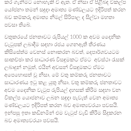
කර ගැනීමට නොහැකි වී ඇත. ඒ නිසා ඒ පිළිබඳ විකල්ප
යෝජනා තමන් සඳුදා අමාත්‍ය මණ්ඩලයට ඉදිරිපත් කරන
බව කම්කරු අමාත්‍ය නිමල් සිරිපාල ද සිල්වා මහතා
පවසා තිබේ.
වතුකරයේ ජනතාවට රුපියල් 1000 ක අවම දෛනික
වැටුපක් ලබාදීම සඳහා රජය ගෙනඇති තීරණය
කිසිසේත්ම වෙනස් නොකරන බවත්, දෙපාර්ශවයටම
සාකච්ඡා කර සාධාරණ විසඳුමකට ඒමට අවස්ථා රැසක්
ලබාදුන් නමුත්, එයින් අවසන් විසඳුමකට ඒමට
අපෙහොසත් වූ නිසා, මේ වතු කම්කරු ජනතාවට
සාධාරණය ඉටු කළ යුතු නිසා, වතු කම්කරු ජනතාවට
අවම දෛනික වැටුප රුපියල් දහසක් කිරීම සඳහා වන
විකල්ප යොජනාව ලබන සඳුදා පැවැත් වෙන අමාත්‍ය
මණ්ඩලයට ඉදිරිපත් කරන බව අමාත්‍යවරයා පවසයි.
ඉන්පසු ඉතා කඩිනමින් එම වැටුප් වැඩි කිරීම සිදුකරන
බව අමාත්‍යවරයා පවසයි.