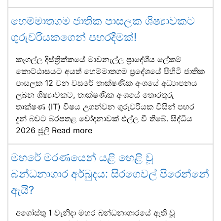
හෙම්මාතගම ජාතික පාසලක ශිෂ්‍යාවකට
ගුරුවරියකගෙන් පහරදීමක්!
කෑගල්ල දිස්ත්‍රික්කයේ මාවනැල්ල ප්‍රාදේශීය ලේකම්
කොට්ඨාසයට අයත් හෙම්මාතගම ප්‍රදේශයේ පිහිටි ජාතික
පාසලක 12 වන වසරේ තාක්ෂණික අංශයේ අධ්‍යාපනය
ලබන ශිෂ්‍යාවකට, තාක්ෂණික අංශයේ තොරතුරු
තාක්ෂණ (IT) විෂය උගන්වන ගුරුවරියක විසින් පහර
දුන් බවට බරපතළ චෝදනාවක් එල්ල වී තිබේ. සිද්ධිය
2026 ජූලි
Read more
මහරේ මරණයෙන් යළි හෙළි වූ
බන්ධනාගාර අර්බුදය: සිරගෙවල් පිරෙන්නේ
ඇයි?
අගෝස්තු 1 වැනිදා මහර බන්ධනාගාරයේ ඇති වූ