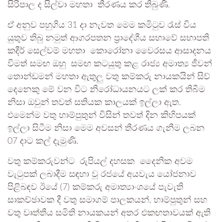
සිරිපාල ද සිල්වා මහතා තීරණය කර තිබුණි.
ඒ අනුව පහුගිය 31 දා නැවත මෙම කමිටුව රැස් විය
යුතුව තිබු නමුත් ආගරපතන ප්‍රාදේශීය සභාවේ සභාපති
කදීර් සෙල්වම් මහතා කොරෝනා වෛරසය ආසාදනය
වීමත් සමඟ ඔහු සමඟ කටයුතු කළ රාජ්‍ය අමාත්‍ය ජීවන්
තොන්ඩමන් මහතා ඇතුලු වතු කම්කරු නායකයින් සිව්
දෙනෙකු මේ වන විට නිරෝධායනයට ලක් කර තිබීම
නිසා ඔවුන් තවත් සතියක කාලයක් ඉල්ලා ඇත.
එමෙන්ම වතු හාම්පුතුන් විසින් තවත් දින කිහිපයක්
ඉල්ලා සිටීම නිසා මෙම අවසන් තීරණය ගැනීම ලබන
07 දාට කල් දැමුණි.
වතු කම්කරුවන්ට රුපියල් දහසක දෛනික අවම
වැටුපක් ලබාදීම සඳහා වූ රජයේ අයවැය යෝජනාව
පිළිබඳව ඊයේ (7) කම්කරු අමාත්‍යාංශයේ පැවැති
සාකච්ඡාවක දී වතු සමාගම් පාලකයන්, හාම්පුතුන් සහ
වතු වෘත්තීය සමිති නායකයන් අතර එකඟතාවයක් ඇති