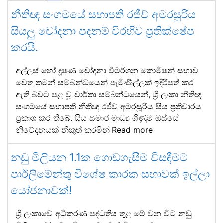
නීතිඥ සංගමයේ සභාපති රජීව් අමරසූරිය
සියලු චෝදනා පදනම් විරහිව ප්‍රතික්ෂේප
කරයි.
අල්ලස් හෝ දූෂණ චෝදනා විමර්ශන කොමිෂන් සභාව
වෙත තමන් සම්බන්ධයෙන් පැමිණිල්ලක් ඉදිරිපත් කර
ඇති බවට පළ වූ වාර්තා සම්බන්ධයෙන්, ශ්‍රී ලංකා නීතිඥ
සංගමයේ සභාපති නීතිඥ රජීව් අමරසූරිය සිය ප්‍රතිචාරය
ප්‍රකාශ කර තිබේ. සිය සමාජ මාධ්‍ය ගිණුම ඔස්සේ
නිවේදනයක් නිකුත් කරමින්
Read more
නඩු මිලියන 1.1ක ගොඩගැසීම විසඳීමට
පාර්ලිමේන්තු විශේෂ කාරක සභාවක් ඉල්ලා
යෝජනාවක්!
ශ්‍රී ලංකාවේ අධිකරණ පද්ධතිය තුළ මේ වන විට නඩු