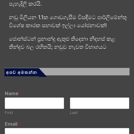
පැහැදිලි කරයි.
නඩු මිලියන 1.1ක ගොඩගැසීම විසඳීමට පාර්ලිමේන්තු
විශේෂ කාරක සභාවක් ඉල්ලා යෝජනාවක්!
ජොන්ස්ටන් ප්‍රනාන්දු ඇතුළු තිදෙනා නිදහස් කළ
තීන්දුව බල රහිතයි; නඩුව නැවත විභාගයට
අපව අමතන්න
Name
*
First
Last
Email
*