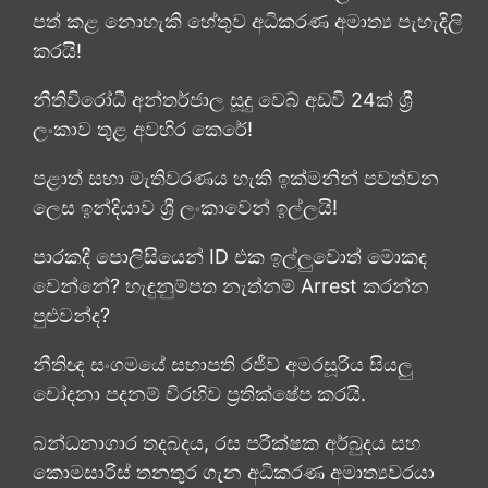
පත් කළ නොහැකි හේතුව අධිකරණ අමාත්‍ය පැහැදිලි
කරයි!
නීතිවිරෝධී අන්තර්ජාල සූදු වෙබ් අඩවි 24ක් ශ්‍රී
ලංකාව තුළ අවහිර කෙරේ!
පළාත් සභා මැතිවරණය හැකි ඉක්මනින් පවත්වන
ලෙස ඉන්දියාව ශ්‍රී ලංකාවෙන් ඉල්ලයි!
පාරකදී පොලිසියෙන් ID එක ඉල්ලුවොත් මොකද
වෙන්නේ? හැඳුනුම්පත නැත්නම් Arrest කරන්න
පුළුවන්ද?
නීතිඥ සංගමයේ සභාපති රජීව් අමරසූරිය සියලු
චෝදනා පදනම් විරහිව ප්‍රතික්ෂේප කරයි.
බන්ධනාගාර තදබදය, රස පරීක්ෂක අර්බුදය සහ
කොමසාරිස් තනතුර ගැන අධිකරණ අමාත්‍යවරයා