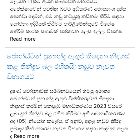
මිලියන 1.1කට අධික සංඛ්‍යාවක් විභාගයට
අපේක්ෂාවෙන් පවතින බවට අධිකරණ අමාත්‍යාංශ දත්ත
පෙන්වා දෙමින්, එම නඩු කටයුතු කඩිනම් කිරීම සඳහා
යෝජනා ඉදිරිපත් කිරීමට පාර්ලිමේන්තුවේ විශේෂ
තේරීම් කාරක සභාවක් පත්කරන ලෙස ඉල්ලා විපක්ෂ
Read more
ජොන්ස්ටන් ප්‍රනාන්දු ඇතුළු තිදෙනා නිදහස්
කළ තීන්දුව බල රහිතයි; නඩුව නැවත
විභාගයට
දූෂණ චෝදනාවක් සම්බන්ධයෙන් හිටපු අමාත්‍ය
ජොන්ස්ටන් ප්‍රනාන්දු ඇතුළු විත්තිකරුවන් තිදෙනා
නිදහස් කරමින් කොළඹ මහාධිකරණය 2023 වසරේ
ලබා දුන් තීන්දුව බල රහිත කිරීමට අභියාචනාධිකරණය
අද (05) නියෝග කළේය. ඒ අනුව, අදාළ නඩුව කිසිදු
ප්‍රමාදයකින් තොරව නැවත විභාගය සඳහා කැඳවන ලෙස
ද
Read more