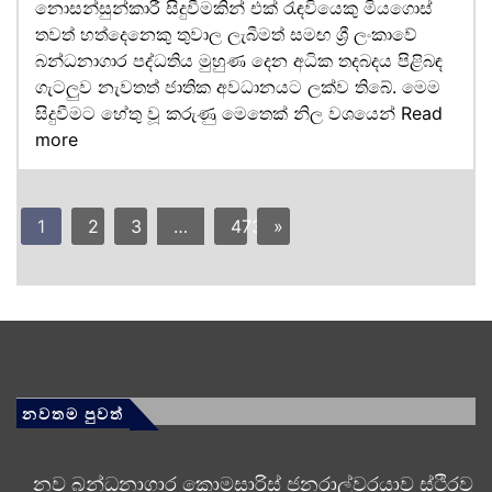
නොසන්සුන්කාරී සිදුවීමකින් එක් රැඳවියෙකු මියගොස්
තවත් හත්දෙනෙකු තුවාල ලැබීමත් සමඟ ශ්‍රී ලංකාවේ
බන්ධනාගාර පද්ධතිය මුහුණ දෙන අධික තදබදය පිළිබඳ
ගැටලුව නැවතත් ජාතික අවධානයට ලක්ව තිබේ. මෙම
සිදුවීමට හේතු වූ කරුණු මෙතෙක් නිල වශයෙන්
Read
more
1
2
3
…
473
»
නවතම පුවත්
නව බන්ධනාගාර කොමසාරිස් ජනරාල්වරයාව ස්ථිරව