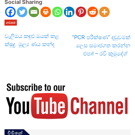
Social Sharing
නවතම
වැලිඔය කඳුළු ඔයක් කළ
“PCR පරීක්ෂණ” දඬුවමක්
ක්ෂුද්‍ර මූල්‍ය ණය කන්ද
ලෙස සමාජගත කරන්න
එපා! – රවි කුමුදේශ්
වීඩියෝ