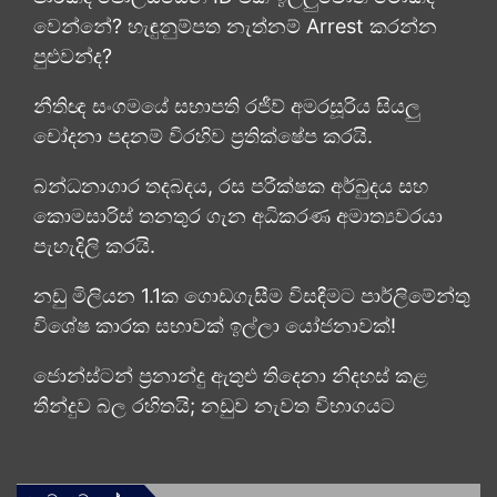
වෙන්නේ? හැඳුනුම්පත නැත්නම් Arrest කරන්න
පුළුවන්ද?
නීතිඥ සංගමයේ සභාපති රජීව් අමරසූරිය සියලු
චෝදනා පදනම් විරහිව ප්‍රතික්ෂේප කරයි.
බන්ධනාගාර තදබදය, රස පරීක්ෂක අර්බුදය සහ
කොමසාරිස් තනතුර ගැන අධිකරණ අමාත්‍යවරයා
පැහැදිලි කරයි.
නඩු මිලියන 1.1ක ගොඩගැසීම විසඳීමට පාර්ලිමේන්තු
විශේෂ කාරක සභාවක් ඉල්ලා යෝජනාවක්!
ජොන්ස්ටන් ප්‍රනාන්දු ඇතුළු තිදෙනා නිදහස් කළ
තීන්දුව බල රහිතයි; නඩුව නැවත විභාගයට