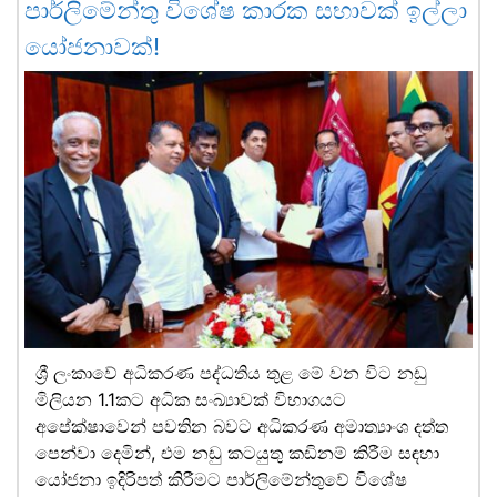
පාර්ලිමේන්තු විශේෂ කාරක සභාවක් ඉල්ලා
යෝජනාවක්!
ශ්‍රී ලංකාවේ අධිකරණ පද්ධතිය තුළ මේ වන විට නඩු
මිලියන 1.1කට අධික සංඛ්‍යාවක් විභාගයට
අපේක්ෂාවෙන් පවතින බවට අධිකරණ අමාත්‍යාංශ දත්ත
පෙන්වා දෙමින්, එම නඩු කටයුතු කඩිනම් කිරීම සඳහා
යෝජනා ඉදිරිපත් කිරීමට පාර්ලිමේන්තුවේ විශේෂ