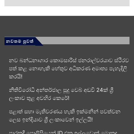
නවතම පුවත්
නව බන්ධනාගාර කොමසාරිස් ජනරාල්වරයාව ස්ථිරව
පත් කළ නොහැකි හේතුව අධිකරණ අමාත්‍ය පැහැදිලි
කරයි!
නීතිවිරෝධී අන්තර්ජාල සූදු වෙබ් අඩවි 24ක් ශ්‍රී
ලංකාව තුළ අවහිර කෙරේ!
පළාත් සභා මැතිවරණය හැකි ඉක්මනින් පවත්වන
ලෙස ඉන්දියාව ශ්‍රී ලංකාවෙන් ඉල්ලයි!
පාරකදී පොලිසියෙන් ID එක ඉල්ලුවොත් මොකද