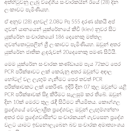
අත්හිටුවනු ලැබු විදේශීය සංචාරකයින් ඊයේ (28) දින
ලංකාවට පැමිණියහ.
ඒ අනුව (28) දහවල් 2.08ට Pq 555 දරණ ස්කයි අප්
ගුවන් යානයෙන් යුක්රේනයේ කිවී (kiev) නුවර සිට
යුක්රේන සංචාරකයෝ 186 දෙනෙකු මත්තල
ගුවන්තොටුපලින් ශ්‍රී ලංකාවට පැමිණියහ. ඔවුන් අතර
යුක්රේන ජාතික ළදරුවන් 20දෙනෙකු පමණ සිටීයි.
මෙම යුක්රේන සංචාරක කණ්ඩායම පැය 72කට පෙර
PCR පරීක්ෂාවට ලක් කෙරුනු අතර ඔවුන්ට අඳාල
හෝටල් වල ලැඟුම් ගැනීමට පෙර තවත් PCR
පරීක්ෂාවකට ලක් කෙරිණ. ඉදිරි දින 07 තුල ඔවුන්ට යළි
PCR පරීක්ෂාවක් සිදු කිරීමට සැලසුම් කර තිබේ. ඔවුන්
දින 10ක් මෙරට තුල රැඳී සිටීමට නියමිතය. කොග්ගල
ප්‍රදේශයේ වෙරලාශ්‍රිත ප්‍රදේශවල ඔවුන් ලැඟුම්ගන්නා
අතර එම ප්‍රදේශවාසීන්ට සංචාරකයන් ගැවසෙන ප්‍රදේශ
වලට යාමට ඉඩනොලැබෙන බව සංචාරක අමාත්‍යාංශය