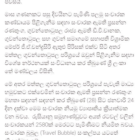
පවසයි.
මාස ගණනකට පසු දිවයිනට පැමිණි පලමු සංචාරක
කණ්ඩායම පිළිගැනීම සඳහා සංචාරක ඇමති ප්‍රසන්න
රණතුංග, ගුවන්තොටුපල රාජ්‍ය ඇමති ඩී.වී.චානක,
ගුවන්තොටුපල සහ ගුවන් සමාගමේ සභ‍ාපති විශ්‍රාමික
මේජර් ජී.ඒ.චන්ද්‍රසිරි ඇතුළු පිරිසක් එක්ව සිටි අතර
මත්තල ගුවන්තොටුපල පරිශ්‍රයේ ඔවුන් පිළිගැනීම සඳහා
විශේෂ නර්ථනයක් සංවිධානය කර තිබුණේ ශ්‍රී ලංකා
තේ මණ්ඩලය විසිනි.
මේ අතර මත්තල ගුවන්තොටුපල පරිශ්‍රයේ පැවැති මාධ්‍ය
හමුවකට එක්වෙමින් සංචාරක ඇමති ප්‍රසන්න රණතුංග
මහතා සඳහන් සඳහන් කර තිබුණේ (28) සිට ජනවාරි 24
දින දක්වා මෙම සංචාරක නියමු ව්‍යාපෘතිය ක්‍රියාත්මක
වන බවය. රුසියානු සමූහාණ්ඩුවට අයත් රටවල් වලින්
සංචාරකයන් 2580ක් මෙරටට පැමිණීමට නියමිත බවය.
සංචාරක බුබුල (Travel Bubble) සංකල්පය යටතේ