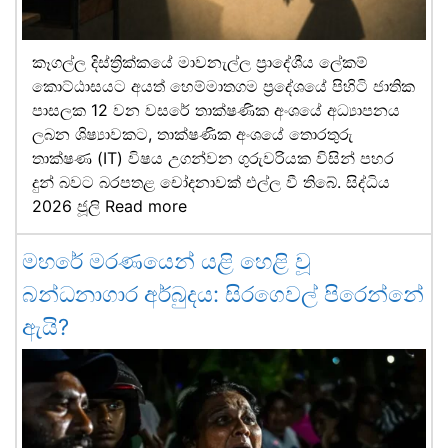
කෑගල්ල දිස්ත්‍රික්කයේ මාවනැල්ල ප්‍රාදේශීය ලේකම්
කොට්ඨාසයට අයත් හෙම්මාතගම ප්‍රදේශයේ පිහිටි ජාතික
පාසලක 12 වන වසරේ තාක්ෂණික අංශයේ අධ්‍යාපනය
ලබන ශිෂ්‍යාවකට, තාක්ෂණික අංශයේ තොරතුරු
තාක්ෂණ (IT) විෂය උගන්වන ගුරුවරියක විසින් පහර
දුන් බවට බරපතළ චෝදනාවක් එල්ල වී තිබේ. සිද්ධිය
2026 ජූලි
Read more
මහරේ මරණයෙන් යළි හෙළි වූ
බන්ධනාගාර අර්බුදය: සිරගෙවල් පිරෙන්නේ
ඇයි?