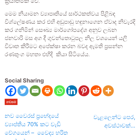
ක්‍රියාත්මක වේ.
මෙම නියාමන ව්‍යාපෘතියේ සාර්ථකත්වය පිළිබඳ
විශ්ලේෂණය කර එහි අඩුපාඩු හඳුනාගෙන ඒවාද නිවැරදි
කර ගනිමින් සෞඛ්‍ය මාර්ගෝපදේශ අනුව ලබන
ජනවාරි මස අග දී ගුවන්තොටුපල නිල වශයෙන් යලි
විවෘත කිරීමට අපේක්ෂා කරන බවද ඇමති ප්‍රසන්න
රණතුංග මහතා එහිදි කියා සි‍ටියේය.
Social Sharing
නවතම
නව වෛරස් ප්‍රභේදයේ
වැළලෙන්ට පෙර,
ව්‍යාප්තිය 70% කට වැඩි
අවස්ථාවක්…
වේගයෙන් – වෛද්‍ය හරිත