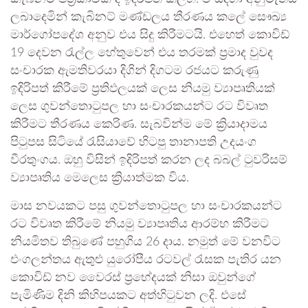
ලබාදෙමින් කැබිනට් මණ්ඩලය තීරණය කලේ සෞඛ්‍ය
මාර්ගෝපදේශ අනුව එය සිදු කිරීමටයි. එහෙත් කොවිඩ්
19 දෙවන රැල්ල හේතුවෙන් එය තරමක් ප්‍රමාද වුවද
සංචාරක ඇමතිවරයා දිගින් දිගටම රජයට කරුණු
ඉදිරිපත් කිරීමේ ප්‍රතිඵලයක් ලෙස නියමු ව්‍යාපෘතියක්
ලෙස ගුවන්තොටුපල හා සංචාරකයන්ට රට විවෘත
කිරීමට තීරණය කෙරිණ. සැබවින්ම මේ ක්‍රියාදාමය
පිටුපස සිටියේ රැසියාවේ හිටපු තානාපති උදයංග
වීරතුංගය. ඔහු විසින් ඉදිරිපත් කරන ලද බබල් ටුවරිසම්
ව්‍යාපෘතිය මෙලෙස ක්‍රියාත්මක විය.
මාස නවයකට පසු ගුවන්තොටුපල හා සංචාරකයන්ට
රට විවෘත කිරීමේ නියමු ව්‍යාපෘතිය ආරම්භ කිරීමට
නියමිතව තිබුණේ පහුගිය 26 දාය. නමුත් මේ වනවිට
එංගලන්තය ඇතුළු යුරෝපීය රටවල් රැසක පැතිර යන
කොවිඩ් නව වෛරස් ප්‍රභේදයක් නිසා ඔවුන්ගේ
පැමිණිම දිනි කිහිපයකට අත්හිටුවන ලදි. එසේ