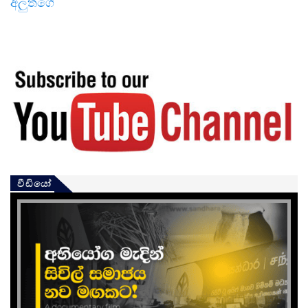
අලුත්ගේ
වීඩියෝ