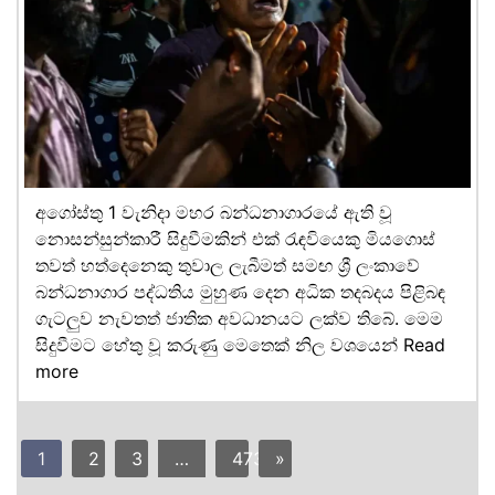
අගෝස්තු 1 වැනිදා මහර බන්ධනාගාරයේ ඇති වූ
නොසන්සුන්කාරී සිදුවීමකින් එක් රැඳවියෙකු මියගොස්
තවත් හත්දෙනෙකු තුවාල ලැබීමත් සමඟ ශ්‍රී ලංකාවේ
බන්ධනාගාර පද්ධතිය මුහුණ දෙන අධික තදබදය පිළිබඳ
ගැටලුව නැවතත් ජාතික අවධානයට ලක්ව තිබේ. මෙම
සිදුවීමට හේතු වූ කරුණු මෙතෙක් නිල වශයෙන්
Read
more
1
2
3
…
473
»