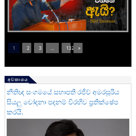
1
2
3
…
132
»
අවකාශය
නීතිඥ සංගමයේ සභාපති රජීව් අමරසූරිය
සියලු චෝදනා පදනම් විරහිව ප්‍රතික්ෂේප
කරයි.