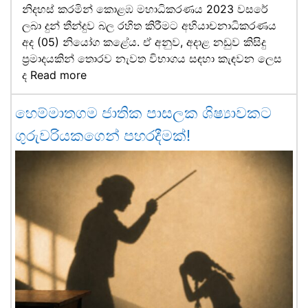
නිදහස් කරමින් කොළඹ මහාධිකරණය 2023 වසරේ
ලබා දුන් තීන්දුව බල රහිත කිරීමට අභියාචනාධිකරණය
අද (05) නියෝග කළේය. ඒ අනුව, අදාළ නඩුව කිසිදු
ප්‍රමාදයකින් තොරව නැවත විභාගය සඳහා කැඳවන ලෙස
ද
Read more
හෙම්මාතගම ජාතික පාසලක ශිෂ්‍යාවකට
ගුරුවරියකගෙන් පහරදීමක්!