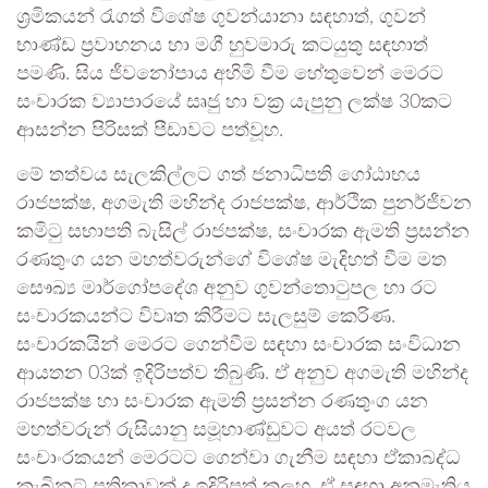
ශ්‍රමිකයන් රැගත් විශේෂ ගුවන්යානා සඳහාත්, ගුවන්
භාණ්ඩ ප්‍රවාහනය හා මගී හුවමාරු කටයුතු සඳහාත්
පමණි. සිය ජීවනෝපාය අහිමි වීම හේතුවෙන් මෙරට
සංචාරක ව්‍යාපාරයේ සෘජු හා වක්‍ර යැපුනු ලක්ෂ 30කට
ආසන්න පිරිසක් පීඩාවට පත්වූහ.
මේ තත්වය සැලකිල්ලට ගත් ජනාධිපති ගෝඨාභය
රාජපක්ෂ, අගමැති මහින්ද රාජපක්ෂ, ආර්ථික පුනර්ජීවන
කමිටු සභාපති බැසිල් රාජපක්ෂ, සංචාරක ඇමති ප්‍රසන්න
රණතුංග යන මහත්වරුන්ගේ විශේෂ මැදිහත් වීම මත
සෞඛ්‍ය මාර්ගෝපදේශ අනුව ගුවන්තොටුපල හා රට
සංචාරකයන්ට විවෘත කිරීමට සැලසුම් කෙරිණ.
සංචාරකයින් මෙරට ගෙන්වීම සඳහා සංචාරක සංවිධාන
ආයතන 03ක් ඉදිරිපත්ව තිබුණි. ඒ අනුව අගමැති මහින්ද
රාජපක්ෂ හා සංචාරක ඇමති ප්‍රසන්න රණතුංග යන
මහත්වරුන් රුසියානු සමූහාණ්ඩුවට අයත් රටවල
සංචාංරකයන් මෙරටට ගෙන්වා ගැනීම සඳහා ඒකාබද්ධ
කැබිනට් පත්‍රිකාවක් ද ඉදිරිපත් කලහ. ඒ සඳහා අනුමැතිය