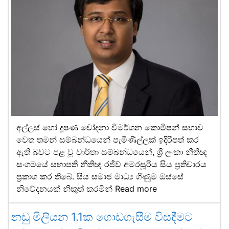
අල්ලස් හෝ දූෂණ චෝදනා විමර්ශන කොමිෂන් සභාව
වෙත තමන් සම්බන්ධයෙන් පැමිණිල්ලක් ඉදිරිපත් කර
ඇති බවට පළ වූ වාර්තා සම්බන්ධයෙන්, ශ්‍රී ලංකා නීතිඥ
සංගමයේ සභාපති නීතිඥ රජීව් අමරසූරිය සිය ප්‍රතිචාරය
ප්‍රකාශ කර තිබේ. සිය සමාජ මාධ්‍ය ගිණුම ඔස්සේ
නිවේදනයක් නිකුත් කරමින්
Read more
නඩු මිලියන 1.1ක ගොඩගැසීම විසඳීමට