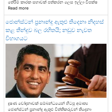
තේරීම් කාරක සභාවක් පත්කරන ලෙස ඉල්ලා විපක්ෂ
Read more
ජොන්ස්ටන් ප්‍රනාන්දු ඇතුළු තිදෙනා නිදහස්
කළ තීන්දුව බල රහිතයි; නඩුව නැවත
විභාගයට
දූෂණ චෝදනාවක් සම්බන්ධයෙන් හිටපු අමාත්‍ය
ජොන්ස්ටන් ප්‍රනාන්දු ඇතුළු විත්තිකරුවන් තිදෙනා