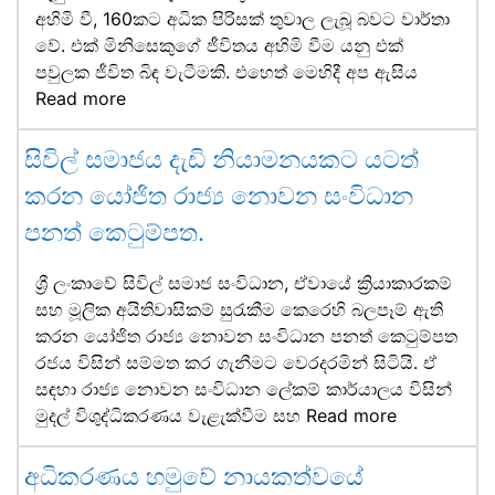
අහිමි වී, 160කට අධික පිරිසක් තුවාල ලැබූ බවට වාර්තා
වේ. එක් මිනිසෙකුගේ ජීවිතය අහිමි වීම යනු එක්
පවුලක ජීවිත බිඳ වැටීමකි. එහෙත් මෙහිදී අප ඇසිය
Read more
සිවිල් සමාජය දැඩි නියාමනයකට යටත්
කරන යෝජිත රාජ්‍ය නොවන සංවිධාන
පනත් කෙටුම්පත.
ශ්‍රී ලංකාවේ සිවිල් සමාජ සංවිධාන, ඒවායේ ක්‍රියාකාරකම්
සහ මූලික අයිතිවාසිකම් සුරැකීම කෙරෙහි බලපෑම් ඇති
කරන යෝජිත රාජ්‍ය නොවන සංවිධාන පනත් කෙටුම්පත
රජය විසින් සම්මත කර ගැනීමට වෙරදරමින් සිටියි. ඒ
සඳහා රාජ්‍ය නොවන සංවිධාන ලේකම් කාර්යාලය විසින්
මුදල් විශුද්ධිකරණය වැළැක්වීම සහ
Read more
අධිකරණය හමුවේ නායකත්වයේ