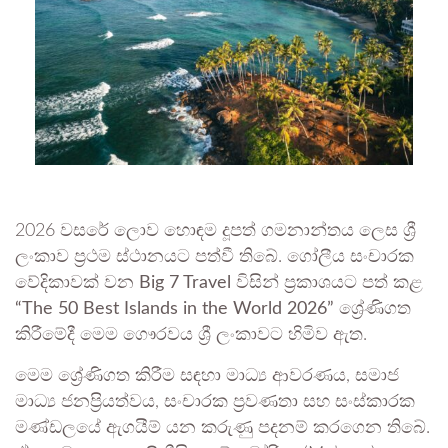
2026 වසරේ ලොව හොඳම දූපත් ගමනාන්තය ලෙස ශ්‍රී
ලංකාව ප්‍රථම ස්ථානයට පත්වී තිබේ. ගෝලීය සංචාරක
වේදිකාවක් වන
Big 7 Travel
විසින් ප්‍රකාශයට පත් කළ
“The 50 Best Islands in the World 2026”
ශ්‍රේණිගත
කිරීමේදී මෙම ගෞරවය ශ්‍රී ලංකාවට හිමිව ඇත.
මෙම ශ්‍රේණිගත කිරීම සඳහා මාධ්‍ය ආවරණය, සමාජ
මාධ්‍ය ජනප්‍රියත්වය, සංචාරක ප්‍රවණතා සහ සංස්කාරක
මණ්ඩලයේ ඇගයීම් යන කරුණු පදනම් කරගෙන තිබේ.