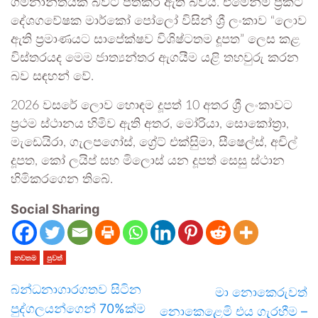
ගමනාන්තයක් බවට පත්කර ඇති බවයි. එමෙන්ම ප්‍රකට
දේශගවේෂක මාර්කෝ පෝලෝ විසින් ශ්‍රී ලංකාව “ලොව
ඇති ප්‍රමාණයට සාපේක්ෂව විශිෂ්ටතම දූපත” ලෙස කළ
විස්තරයද මෙම ජාත්‍යන්තර ඇගයීම යළි තහවුරු කරන
බව සඳහන් වේ.
2026 වසරේ ලොව හොඳම දූපත් 10 අතර ශ්‍රී ලංකාවට
ප්‍රථම ස්ථානය හිමිව ඇති අතර, මෝරියා, සොකෝත්‍රා,
මැඩෙයිරා, ගැලපගෝස්, ග්‍රේට් එක්සිුමා, සීෂෙල්ස්, අචිල්
දූපත, කෝ ලයිප් සහ මිලොස් යන දූපත් සෙසු ස්ථාන
හිමිකරගෙන තිබේ.
Social Sharing
නවතම
පුවත්
බන්ධනාගාරගතව සිටින
මා නොකෙරුවත්
පුද්ගලයන්ගෙන් 70%ක්ම
නොකෙළෙමි එය ගැරහීම –