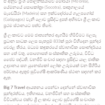
ඒ අනුව ප්‍රංශ පොලිනීසියාවේ මෝරියා (Mo’orea),
යේමනයේ සොකෝත්‍රා (Socotra), පෘතුගාලයේ
මැඩෙයිරා (Madeira) සහ ඉක්වදෝරයේ ගැලපගෝස්
(Galápagos) වැනි ලොව ප්‍රසිද්ධ දූපත් අභිබවා ශ්‍රී ලංකාව
ප්‍රථම ස්ථානයට පත්ව තිබේ.
ශ්‍රී ලංකාවට මෙම ජාත්‍යන්තර ඇගයීම හිමිවීමට බලපෑ
ප්‍රධාන සාධක ලෙස සැතපුම් 833ක් පුරා විහිදෙන සුන්දර
වෙරළ තීරය, මධ්‍යම කඳුකරයේ ස්වාභාවික සෞන්දර්යය
සහ තේ වතු, පොහොසත් සංස්කෘතික උරුමය, විවිධ
ජෛව පද්ධති, වනජීවී සංචාර සඳහා ප්‍රසිද්ධ යාල ජාතික
උද්‍යානය සහ යුනෙස්කෝ ලෝක උරුමයක් වන සීගිරිය
පර්වතය ඇතුළු සුවිශේෂී ආකර්ෂණීය ස්ථාන සඳහන් කර
ඇත.
Big 7 Travel
ආයතනය පෙන්වා දෙන්නේ ස්වාභාවික
සුන්දරත්වය, ඉතිහාසය, වනජීවීන් සහ සංස්කෘතික
විවිධත්වය එක්ව ශ්‍රී ලංකාව ලොව සුවිශේෂී සංචාරක