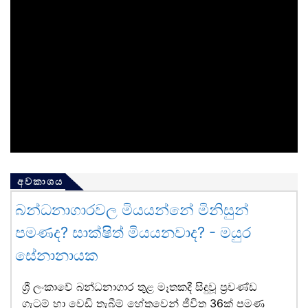
අවකාශය
බන්ධනාගාරවල මියයන්නේ මිනිසුන්
පමණද? සාක්ෂිත් මියයනවාද? - මයුර
සේනානායක
ශ්‍රී ලංකාවේ බන්ධනාගාර තුළ මෑතකදී සිදුවූ ප්‍රචණ්ඩ
ගැටුම් හා වෙඩි තැබීම් හේතුවෙන් ජීවිත 36ක් පමණ