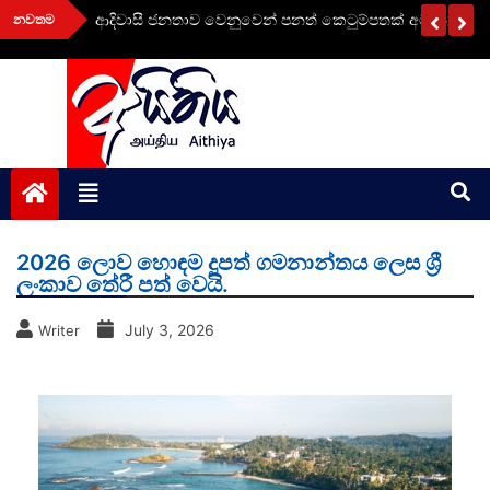
Skip
නරංජන
ආදිවාසී ජනතාව වෙනුවෙන් පනත් කෙටුම්පතක් අමාත්‍ය මණ
නවතම
to
content
aithiya
Human Rights News
2026 ලොව හොඳම දූපත් ගමනාන්තය ලෙස ශ්‍රී
ලංකාව තේරී පත් වෙයි.
July 3, 2026
Writer