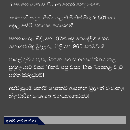
රාජ්‍ය නොවන සංවිධාන පනත් කෙටුම්පත.
චෙම්මනි සමූහ මිනීවළෙන් මිනිස් සිරුරු 501කට
අදාළ අස්ථි කොටස් ගොඩගනී
ජනතාව රු. බිලියන 197ක් බදු ගෙවද්දී අය කර
නොගත් බදු මුදල රු. බිලියන 960 ඉක්මවයි!
පාසල් දැරිය පැහැරගෙන ගොස් අපයෝජනය කළ
පුද්ගලයාට වසර 18කට පසු වසර 12ක බරපතළ වැඩ
සහිත සිරදඬුවම්!
අස්වැසුමේ කෝටි දෙකකට ආසන්න මුදලක් වංචාකළ
නිලධාරීන් දෙදෙනා බන්ධනාගාරයට!
අපව අමතන්න