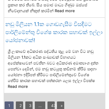
ප්‍රකාශ කර තිබේ. සිය සමාජ මාධ්‍ය ගිණුම ඔස්සේ
නිවේදනයක් නිකුත් කරමින්
Read more
නඩු මිලියන 1.1ක ගොඩගැසීම විසඳීමට
පාර්ලිමේන්තු විශේෂ කාරක සභාවක් ඉල්ලා
යෝජනාවක්!
ශ්‍රී ලංකාවේ අධිකරණ පද්ධතිය තුළ මේ වන විට නඩු
මිලියන 1.1කට අධික සංඛ්‍යාවක් විභාගයට
අපේක්ෂාවෙන් පවතින බවට අධිකරණ අමාත්‍යාංශ දත්ත
පෙන්වා දෙමින්, එම නඩු කටයුතු කඩිනම් කිරීම සඳහා
යෝජනා ඉදිරිපත් කිරීමට පාර්ලිමේන්තුවේ විශේෂ
තේරීම් කාරක සභාවක් පත්කරන ලෙස ඉල්ලා විපක්ෂ
Read more
1
2
3
…
474
»