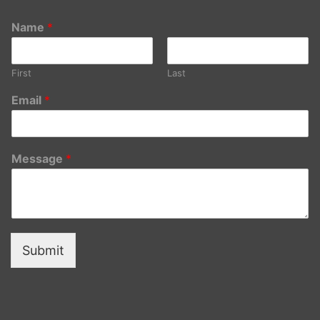
Name
*
First
Last
Email
*
Message
*
Submit