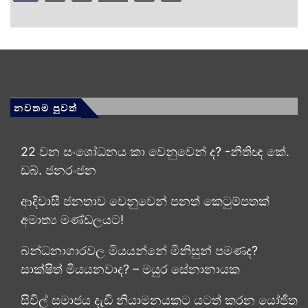
නවතම පුවත්
22 වන සංශෝධනය කා වෙනුවෙන් ද? -නීතිඥ කේ.
ඩබ්. ජනරංජන
ආදිවාසී ජනතාව වෙනුවෙන් පනත් කෙටුම්පතක්
අමාත්‍ය මණ්ඩලයට!
බන්ධනාගාරවල මියයන්නේ මිනිසුන් පමණද?
සාක්ෂිත් මියයනවාද? – මයුර සේනානායක
සිවිල් සමාජය දැඩි නියාමනයකට යටත් කරන යෝජිත