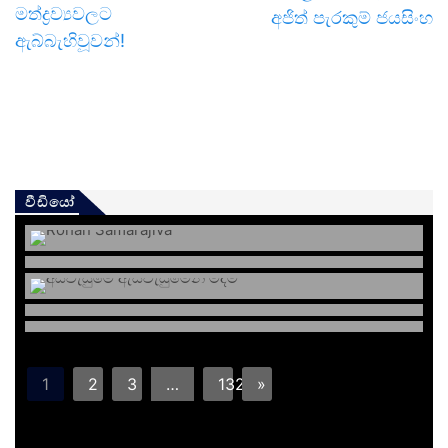
මත්ද්‍රව්‍යවලට
අජිත් පැරකුම් ජයසිංහ
ඇබ්බැහිවූවන්!
වීඩියෝ
1
2
3
…
132
»