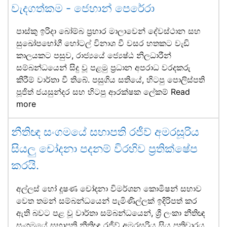
වැදගත්කම - ජෙහාන් පෙරේරා
පාස්කු ඉරිදා බෝම්බ ප්‍රහාර මාලාවෙන් දේවස්ථාන සහ
සුඛෝපභෝගී හෝටල් විනාශ වී වසර හතකට වැඩි
කාලයකට පසුව, රාජ්‍යයේ ජ්‍යෙෂ්ඨ නිලධාරීන්
සම්බන්ධයෙන් සිදු වූ පළමු ප්‍රධාන අපරාධ වරදකරු
කිරීම් වාර්තා වී තිබේ. පසුගිය සතියේ, හිටපු පොලිස්පති
පූජිත් ජයසුන්දර සහ හිටපු ආරක්ෂක ලේකම්
Read
more
නීතිඥ සංගමයේ සභාපති රජීව් අමරසූරිය
සියලු චෝදනා පදනම් විරහිව ප්‍රතික්ෂේප
කරයි.
අල්ලස් හෝ දූෂණ චෝදනා විමර්ශන කොමිෂන් සභාව
වෙත තමන් සම්බන්ධයෙන් පැමිණිල්ලක් ඉදිරිපත් කර
ඇති බවට පළ වූ වාර්තා සම්බන්ධයෙන්, ශ්‍රී ලංකා නීතිඥ
සංගමයේ සභාපති නීතිඥ රජීව් අමරසූරිය සිය ප්‍රතිචාරය