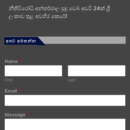
නීතිවිරෝධී අන්තර්ජාල සූදු වෙබ් අඩවි 24ක් ශ්‍රී
ලංකාව තුළ අවහිර කෙරේ!
අපව අමතන්න
Name
*
First
Last
Email
*
Message
*