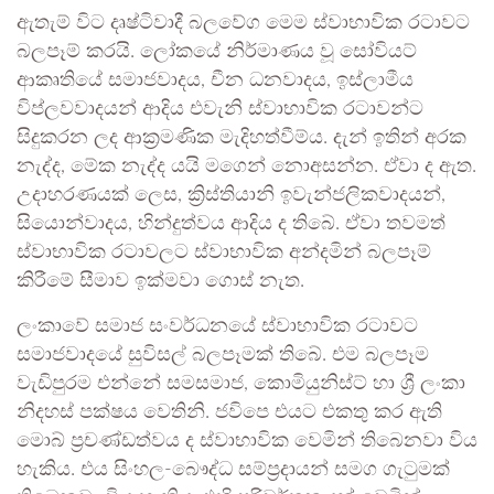
ඇතැම් විට දෘෂ්ටිවාදී බලවේග මෙම ස්වාභාවික රටාවට
බලපෑම් කරයි. ලෝකයේ නිර්මාණය වූ සෝවියට්
ආකෘතියේ සමාජවාදය, චීන ධනවාදය, ඉස්ලාමීය
විප්ලවවාදයන් ආදිය එවැනි ස්වාභාවික රටාවන්ට
සිදුකරන ලද ආක්‍රමණික මැදිහත්වීම්ය. දැන් ඉතින් අරක
නැද්ද, මේක නැද්ද යයි මගෙන් නොඅසන්න. ඒවා ද ඇත.
උදාහරණයක් ලෙස, ක්‍රිස්තියානි ඉවැන්ජලිකවාදයන්,
සියොන්වාදය, හින්දුත්වය ආදිය ද තිබේ. ඒවා තවමත්
ස්වාභාවික රටාවලට ස්වාභාවික අන්දමින් බලපෑම්
කිරීමේ සීමාව ඉක්මවා ගොස් නැත.
ලංකාවේ සමාජ සංවර්ධනයේ ස්වාභාවික රටාවට
සමාජවාදයේ සුවිසල් බලපෑමක් තිබේ. එම බලපෑම
වැඩිපුරම එන්නේ සමසමාජ, කොමියුනිස්ට් හා ශ්‍රී ලංකා
නිදහස් පක්ෂය වෙතිනි. ජවිපෙ එයට එකතු කර ඇති
මොබ් ප්‍රචණ්ඩත්වය ද ස්වාභාවික වෙමින් තිබෙනවා විය
හැකිය. එය සිංහල-බෞද්ධ සම්ප්‍රදායන් සමග ගැටුමක්