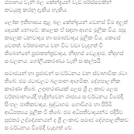
ජපානය වැනි බල කේන්ද්‍රයන් වැඩි පරිස්සමකින්
කටයුතු කරනු දැකිය හැකිය.
ලෝක ඉතිහාසය තුළ බල කේන්ද්‍රයන් වෙනස් වීම අලුත්
දෙයක් නොවේ. කලෙක ඒ සඳහා ආගම මූලික විය. පසු
කලෙක ධනවාදය හා සමාජවාදය මූලික විය. කෙසේ
වෙතත්, වර්තමානය වන විට වඩා වැදගත් වී
තිබෙන්නේ ප්‍රජාතන්ත්‍රවාදය, නිදහස් වෙළඳාම, නිදහස්
සංචලනය, ගෝලීයකරණය වැනි සංකල්පයි.
සමාජයන් හා ප්‍රජාවන් සංවර්ධනය වන ස්වාභාවික රටා
තිබේ. එම රටාවලට බලපාන ආගමික, දේශපාලනික
කාරණා තිබේ. උදාහරණයක් ලෙස ශ්‍රී ලංකාව ලෙස
වර්තමානයේදී හැඳින්වෙන රාජ්‍යය සංවර්ධනය වීමේදී,
සිංහල ජාතිකවාදය, බුද්ධාගම, ගොවිගම හා පිරිමි
ආධිපත්‍යය මූලික වී තිබේ. එම අධිපතිවාදයන්ට එදිරිව
සුළුතර උද්දේශනයන් ද ශ්‍රී ලංකාව සමාජ දේශපාලනිකව
සංවර්ධනය වීමේදී වැදගත් වේ.