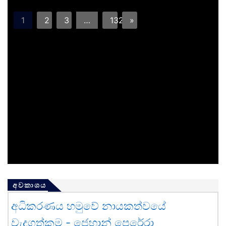
1
2
3
…
132
»
අවකාශය
අධිකරණය හමුවේ නායකත්වයේ
වැදගත්කම - ජෙහාන් පෙරේරා