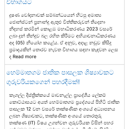
විභාගයට
දූෂණ චෝදනාවක් සම්බන්ධයෙන් හිටපු අමාත්‍ය
ජොන්ස්ටන් ප්‍රනාන්දු ඇතුළු විත්තිකරුවන් තිදෙනා
නිදහස් කරමින් කොළඹ මහාධිකරණය 2023 වසරේ
ලබා දුන් තීන්දුව බල රහිත කිරීමට අභියාචනාධිකරණය
අද (05) නියෝග කළේය. ඒ අනුව, අදාළ නඩුව කිසිදු
ප්‍රමාදයකින් තොරව නැවත විභාගය සඳහා කැඳවන ලෙස
ද
Read more
හෙම්මාතගම ජාතික පාසලක ශිෂ්‍යාවකට
ගුරුවරියකගෙන් පහරදීමක්!
කෑගල්ල දිස්ත්‍රික්කයේ මාවනැල්ල ප්‍රාදේශීය ලේකම්
කොට්ඨාසයට අයත් හෙම්මාතගම ප්‍රදේශයේ පිහිටි ජාතික
පාසලක 12 වන වසරේ තාක්ෂණික අංශයේ අධ්‍යාපනය
ලබන ශිෂ්‍යාවකට, තාක්ෂණික අංශයේ තොරතුරු
තාක්ෂණ (IT) විෂය උගන්වන ගුරුවරියක විසින් පහර