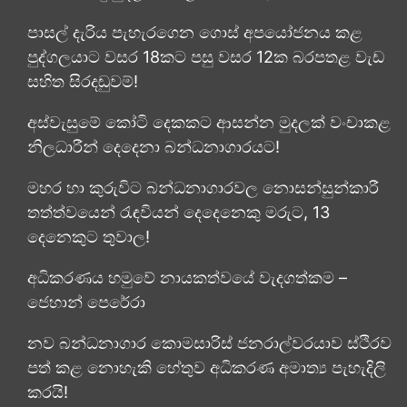
පාසල් දැරිය පැහැරගෙන ගොස් අපයෝජනය කළ
පුද්ගලයාට වසර 18කට පසු වසර 12ක බරපතළ වැඩ
සහිත සිරදඬුවම්!
අස්වැසුමේ කෝටි දෙකකට ආසන්න මුදලක් වංචාකළ
නිලධාරීන් දෙදෙනා බන්ධනාගාරයට!
මහර හා කුරුවිට බන්ධනාගාරවල නොසන්සුන්කාරී
තත්ත්වයෙන් රැඳවියන් දෙදෙනෙකු මරුට, 13
දෙනෙකුට තුවාල!
අධිකරණය හමුවේ නායකත්වයේ වැදගත්කම –
ජෙහාන් පෙරේරා
නව බන්ධනාගාර කොමසාරිස් ජනරාල්වරයාව ස්ථිරව
පත් කළ නොහැකි හේතුව අධිකරණ අමාත්‍ය පැහැදිලි
කරයි!