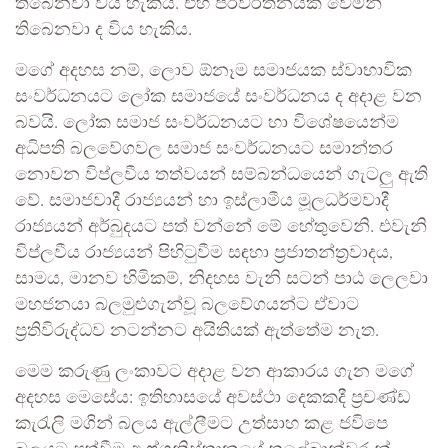
තිබෙනවා විය හැකිය. එහි පරිවර්තනයක් වෙමින්
තිබෙනවා ද විය හැකිය.
මගේ අදහස නම්, ලොව ඕනෑම සමාජයක ස්වාභාවික
සංවර්ධනයට ලෝක සමාජයේ සංවර්ධනය ද අදාළ වන
බවයි. ලෝක සමාජ සංවර්ධනයට හා විශේෂයෙන්ම
අධිපති බලවේගවල සමාජ සංවර්ධනයට සමාන්තර
නොවන විප්ලවීය තත්වයන් සම්බන්ධයෙන් ගැටලු ඇති
වේ. සමාජවාදී රාජ්‍යයන් හා ඉස්ලාමීය මූලධර්මවාදී
රාජ්‍යයන් අර්බුදයට පත් වන්නේ මේ හේතුවෙනි. එවැනි
විප්ලවීය රාජ්‍යයන් පිහිටුවීම සඳහා ප්‍රජාතන්ත්‍රවාදය,
සාමය, මානව හිමිකම්, නිදහස වැනි සටන් පාඨ ලෙලවා
මහජනයා බලමුළුගැන්වූ බලවේගයන්ට ඒවාට
ප්‍රතිවිරුද්ධව නටන්නට අයිතියක් ඇත්තේම නැත.
මෙම කරුණු ලංකාවට අදාළ වන ආකාරය ගැන මගේ
අදහස මෙසේය: ඉතිහාසයේ අවස්ථා දෙකකදී ප්‍රචණ්ඩ
කැරැලි මගින් බලය ඇල්ලීමට උත්සාහ කළ ජවිපෙ