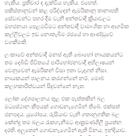
හැකිය. ප්‍රතිචාර ද දැක්විය හැකිය. එහෙත්,
පකිස්තානුවන් කළ පරිද්දෙන් ඇමරිකානු තානාපති
සේවාවන්ට පහර දීම වැනි අන්තවාදී ක්‍රියාවලට
මහජනයා පෙළඹවීමට අන්තවාදී වාමාංශික හා ආගමික
කල්ලිවලට ඉඩ නොතැබීම රජයේ හා ආණ්ඩුවේ
වගකීමකි.
ලංකාවේ අන්තවාදී මනස් ඇති බොහෝ නායකයන්ට
තම දෙබිඩි ජීවිතයේ පාරිභෝජනවාදී අභිලාෂයන්
වෙනුවෙන් ඇමරිකන් වීසා ඉතා වැදගත් නිසා,
නායකයන් පාලනය කරගන්නේ නම්, මොබ්
කලහකාරීත්වයන් සිදුවන්නේ නැත.
ලෝක දේශපාලනය තුළ එක පැත්තකින් බල
මධ්‍යස්ථාන කීපයක් ගොඩනැගෙමින් තිබේ. එක්සත්
ජනපදය, යුරෝපය, රුසියාව වැනි ගතානුගතික බල
කේන්ද්‍ර තම බලය රැකගැනීමට ආක්‍රමණශීලී ප්‍රයත්න
දරති. අලුතෙන් ගොඩනැගෙමින් ඇති චීනය, ඉන්දියාව,