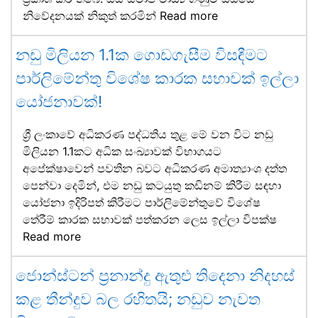
නිවේදනයක් නිකුත් කරමින්
Read more
නඩු මිලියන 1.1ක ගොඩගැසීම විසඳීමට
පාර්ලිමේන්තු විශේෂ කාරක සභාවක් ඉල්ලා
යෝජනාවක්!
ශ්‍රී ලංකාවේ අධිකරණ පද්ධතිය තුළ මේ වන විට නඩු
මිලියන 1.1කට අධික සංඛ්‍යාවක් විභාගයට
අපේක්ෂාවෙන් පවතින බවට අධිකරණ අමාත්‍යාංශ දත්ත
පෙන්වා දෙමින්, එම නඩු කටයුතු කඩිනම් කිරීම සඳහා
යෝජනා ඉදිරිපත් කිරීමට පාර්ලිමේන්තුවේ විශේෂ
තේරීම් කාරක සභාවක් පත්කරන ලෙස ඉල්ලා විපක්ෂ
Read more
ජොන්ස්ටන් ප්‍රනාන්දු ඇතුළු තිදෙනා නිදහස්
කළ තීන්දුව බල රහිතයි; නඩුව නැවත