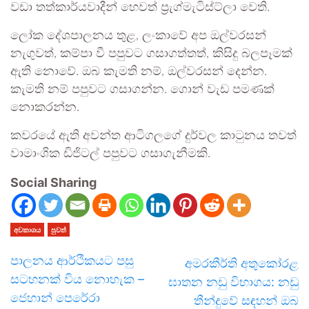
වඩා තත්කාර්යවාදීන් හෙවත් ප්‍රැග්මැටිස්ට්ලා වෙති.
ලෝක දේශපාලනය තුළ, ලංකාවේ අප ඔල්වරසන්
නැගුවත්, කම්පා වී පපුවට ගසාගත්තත්, කිසිදු බලපෑමක්
ඇති නොවේ. ඔබ කැමති නම්, ඔල්වරසන් දෙන්න.
කැමති නම් පපුවට ගසාගන්න. ගොන් වැඩ පමණක්
නොකරන්න.
කවරයේ ඇති අවන්ත ආටිගලගේ දුර්වල කාටුනය තවත්
වාමාංශික ඩිජිටල් පපුවට ගසාගැනීමකි.
Social Sharing
අවකාශය
පුවත්
පාලනය ආර්ථිකයට පසු
අමරකීර්ති අතුකෝරළ
සටහනක් විය නොහැක –
ඝාතන නඩු විභාගය: නඩු
ජෙහාන් පෙරේරා
තීන්දුවේ සඳහන් ඔබ