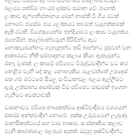
බලයට පත්වීම ඇෆ්ගනිස්තානයේ තලේබාන්වරුන්
බලයට පත්වීම හා යම් දුරකට සමාන වේ. එහෙත්,
ලංකාව ඇෆ්ගනිස්තානය මෙන් නාස්ති වී ගිය රටක්
නොවේ. එසේම, එය ලෝකයට තවමත් වැදගත්කමක්
ඇති රටකි. විශේෂයෙන්ම ඉන්දියාවට ලංකාව වැදගත්ය.
එහෙයින්, තලේබාන්වරුන් පිරිමින්ට ඇට
නොකැඩෙන්නට ගැහැනුන්ට තඩි බාන්නට පුළුවන් වන
ආකාරයට නීති සම්පාදනය කළාය කියා, ඇතැමුන්ට
ඕනෑ වුණත්, ලංකාවේ ජවිපෙට විරුද්ධවාදීන්ට වට කර
නෙළීම වැනි දේ කළ නොහැකිය. පැලවත්තේ උපදෙස්
මත ගම් මට්ටමේ සියලු සංවිධානවල බලය ඇල්ලීමට
දැරූ උත්සාහය අසාර්ථක වීම ජවිපෙට පාඩමක් ඉගෙන
ගැනීමට අවස්ථාවකි.
වාසනාවට ජවිපෙ නායකත්වය දෘෂ්ටිවාදීමය වශයෙන්
එතරම් අන්තවාදීන් නොවේ. පක්ෂ උරුමයෙන් ලැබුණු
මානසිකත්වයේ සහ වාම භාෂාව, සංස්කෘතිය, කලාව
වැනි කාරණාවල බලපෑම ඇතත්, ඔවුහු දෘෂ්ටිවාදීන්ට