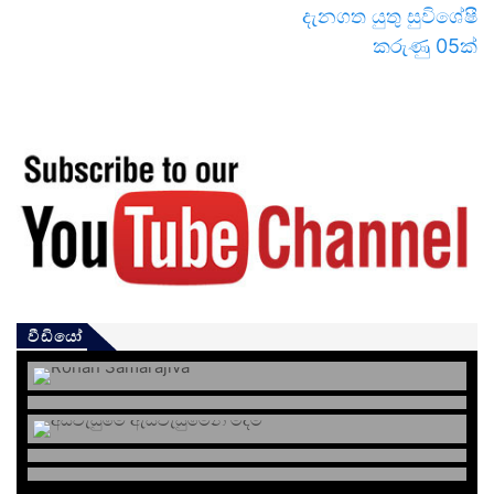
දැනගත යුතු සුවිශේෂී
කරුණු 05ක්
වීඩියෝ