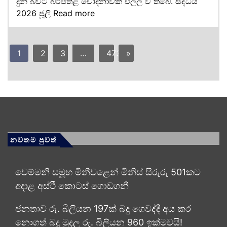
දුන් බවට බරපතළ චෝදනාවක් එල්ල වී තිබේ. සිද්ධිය
2026 ජූලි
Read more
1
2
3
…
473
»
නවතම පුවත්
චෙම්මනි සමූහ මිනීවළෙන් මිනිස් සිරුරු 501කට
අදාළ අස්ථි කොටස් ගොඩගනී
ජනතාව රු. බිලියන 197ක් බදු ගෙවද්දී අය කර
නොගත් බදු මුදල රු. බිලියන 960 ඉක්මවයි!