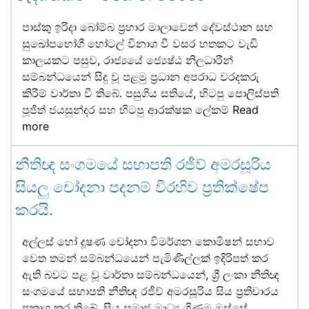
පාස්කු ඉරිදා බෝම්බ ප්‍රහාර මාලාවෙන් දේවස්ථාන සහ
සුඛෝපභෝගී හෝටල් විනාශ වී වසර හතකට වැඩි
කාලයකට පසුව, රාජ්‍යයේ ජ්‍යෙෂ්ඨ නිලධාරීන්
සම්බන්ධයෙන් සිදු වූ පළමු ප්‍රධාන අපරාධ වරදකරු
කිරීම් වාර්තා වී තිබේ. පසුගිය සතියේ, හිටපු පොලිස්පති
පූජිත් ජයසුන්දර සහ හිටපු ආරක්ෂක ලේකම්
Read
more
නීතිඥ සංගමයේ සභාපති රජීව් අමරසූරිය
සියලු චෝදනා පදනම් විරහිව ප්‍රතික්ෂේප
කරයි.
අල්ලස් හෝ දූෂණ චෝදනා විමර්ශන කොමිෂන් සභාව
වෙත තමන් සම්බන්ධයෙන් පැමිණිල්ලක් ඉදිරිපත් කර
ඇති බවට පළ වූ වාර්තා සම්බන්ධයෙන්, ශ්‍රී ලංකා නීතිඥ
සංගමයේ සභාපති නීතිඥ රජීව් අමරසූරිය සිය ප්‍රතිචාරය
ප්‍රකාශ කර තිබේ. සිය සමාජ මාධ්‍ය ගිණුම ඔස්සේ