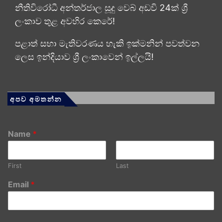
නීතිවිරෝධී අන්තර්ජාල සූදු වෙබ් අඩවි 24ක් ශ්‍රී
ලංකාව තුළ අවහිර කෙරේ!
පළාත් සභා මැතිවරණය හැකි ඉක්මනින් පවත්වන
ලෙස ඉන්දියාව ශ්‍රී ලංකාවෙන් ඉල්ලයි!
අපව අමතන්න
Name
*
First
Last
Email
*