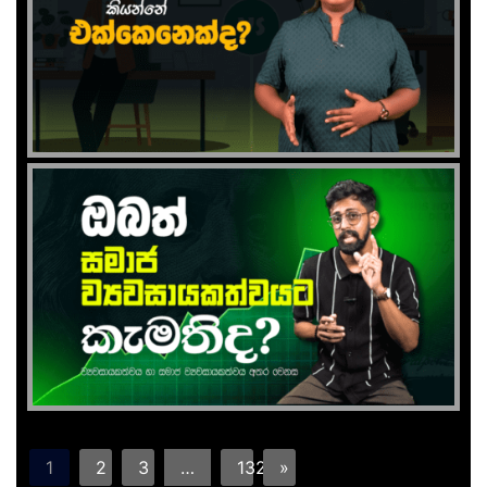
1
2
3
…
132
»