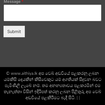
Message
*
Submit
© www.aithiya.lk අප වෙබ් අඩවියේ පළකරනු ලබන
යම්කිසි දෙයකින් කිසිවෙකුට යම් අගතියක් සිදුවන බවට
පැමිණිලි ලැබේ නම්. තම අනන්‍යතාවය පළකරමින් එම
තැනැත්තා විසින් ඉදිරිපත් කරනු ලබන පිළිතුරු අප වෙබ්
අඩවියේ පළකිරීමට බැදී සිටී. | |