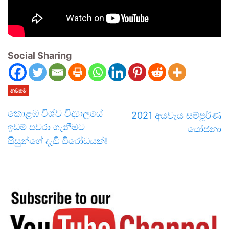
Social Sharing
නවතම
කොළඹ විශ්ව විද්‍යාලයේ
2021 අයවැය සම්පූර්ණ
ඉඩම් පවරා ගැනීමට
යෝජනා
සිසුන්ගේ දැඩි විරෝධයක්!