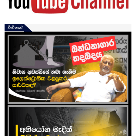
වීඩියෝ