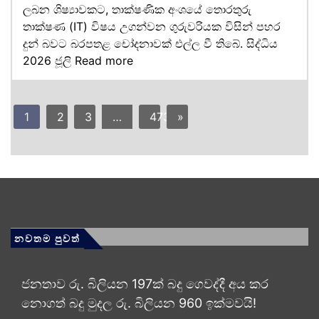
ලබන ශිෂ්‍යාවකට, තාක්ෂණික අංශයේ තොරතුරු
තාක්ෂණ (IT) විෂය උගන්වන ගුරුවරියක විසින් පහර
දුන් බවට බරපතළ චෝදනාවක් එල්ල වී තිබේ. සිද්ධිය
2026 ජූලි
Read more
1
2
3
…
473
»
නවතම පුවත්
ජනතාව රු. බිලියන 197ක් බදු ගෙවද්දී අය කර
නොගත් බදු මුදල රු. බිලියන 960 ඉක්මවයි!