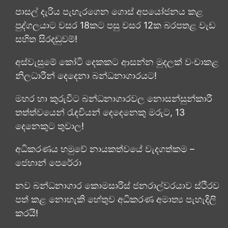
පාසල් දැරිය පැහැරගෙන ගොස් අපයෝජනය කළ
පුද්ගලයාට වසර 18කට පසු වසර 12ක බරපතළ වැඩ
සහිත සිරදඬුවම්!
අස්වැසුමේ කෝටි දෙකකට ආසන්න මුදලක් වංචාකළ
නිලධාරීන් දෙදෙනා බන්ධනාගාරයට!
මහර හා කුරුවිට බන්ධනාගාරවල නොසන්සුන්කාරී
තත්ත්වයෙන් රැඳවියන් දෙදෙනෙකු මරුට, 13
දෙනෙකුට තුවාල!
අධිකරණය හමුවේ නායකත්වයේ වැදගත්කම –
ජෙහාන් පෙරේරා
නව බන්ධනාගාර කොමසාරිස් ජනරාල්වරයාව ස්ථිරව
පත් කළ නොහැකි හේතුව අධිකරණ අමාත්‍ය පැහැදිලි
කරයි!