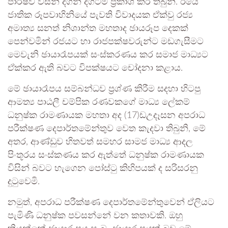
පාර්ෂව විසින් දිගින් දිගටම ප්‍රකාශ කර තිබුනි. ඊයේ
ජාතික රූපවාහිනියේ පැවති විවාදයක ඒක්වු රජ්‍ය
අමාත්‍ය සනත් නිශාන්ත මහතාද ඡායරූප දෙකක්
පෙන්වමින් රජයට හා රාජපක්ෂවරුන්ට මඩගැසීමට
මෙවැනි ඡායාරෑපයක් සංස්කරණය කර සමාජ මාධ්‍යට
ඒක්කර ඇති බවට විපක්ෂයට චෝදනා කළාය.
මේ ඡායාරෑපය සම්බන්ධව ප්‍රශ්ණ කිරීම සදහා හිටපු
ආමත්‍ය පාඨලී චම්පික රණවකගේ මාධ්‍ය ලේකම්
ධනුෂ්ක රාමණායක මහතා අද (17)ඩඋදෑසන අපරාධ
පරීක්ෂණ දෙපාර්තමේන්තුව වෙත කැදවා තිබුනි, මේ
අතර, ආණ්ඩුව හිතවත් සමහර සාමජ මාධ්‍ය ආදල
පිංතූරය සංස්කණය කර ඇත්තේ ධනුෂ්ක රාමණායක
විසින් බවට හැගෙන පෝස්ටු කිහිපයක් ද සරිසරනු
දුටුවෙමි.
නමුත්, අපරාධ පරීක්ෂණ දෙපාර්තමේන්තුවෙන් ඒලියට
පැමිණි ධනුෂ්ක පවසන්නේ වන කතාවකි. ඔහු