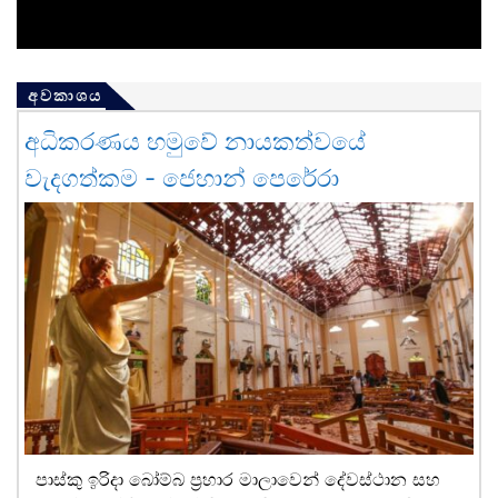
අවකාශය
අධිකරණය හමුවේ නායකත්වයේ
වැදගත්කම - ජෙහාන් පෙරේරා
පාස්කු ඉරිදා බෝම්බ ප්‍රහාර මාලාවෙන් දේවස්ථාන සහ