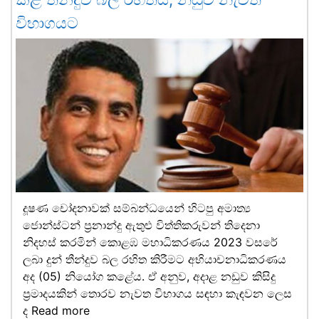
විභාගයට
දූෂණ චෝදනාවක් සම්බන්ධයෙන් හිටපු අමාත්‍ය
ජොන්ස්ටන් ප්‍රනාන්දු ඇතුළු විත්තිකරුවන් තිදෙනා
නිදහස් කරමින් කොළඹ මහාධිකරණය 2023 වසරේ
ලබා දුන් තීන්දුව බල රහිත කිරීමට අභියාචනාධිකරණය
අද (05) නියෝග කළේය. ඒ අනුව, අදාළ නඩුව කිසිදු
ප්‍රමාදයකින් තොරව නැවත විභාගය සඳහා කැඳවන ලෙස
ද
Read more