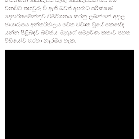
කියන්නේ ඡායාරූපය සැබෑ ඡායාරූපයක් බව මේ
වනවිට තහවුරු වී ඇති බවත් අපරාධ පරීක්ෂණ
දෙපාර්තමේන්තුව විමර්ශනය කරනු ලබන්නේ අදාල
ඡායාරූපය අන්තර්ජාලය වෙත විවෘත වූයේ කෙසේද
යන්න පිළිබඳව බවත්ය. ඔහුගේ සම්පුර්ණ කතාව පහත
වීඩියෝව හරහා නැරඹිය හැක.