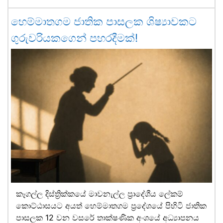
හෙම්මාතගම ජාතික පාසලක ශිෂ්‍යාවකට
ගුරුවරියකගෙන් පහරදීමක්!
කෑගල්ල දිස්ත්‍රික්කයේ මාවනැල්ල ප්‍රාදේශීය ලේකම්
කොට්ඨාසයට අයත් හෙම්මාතගම ප්‍රදේශයේ පිහිටි ජාතික
පාසලක 12 වන වසරේ තාක්ෂණික අංශයේ අධ්‍යාපනය