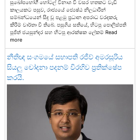
සුඛෝපභෝගී හෝටල් විනාශ වී වසර හතකට වැඩි
කාලයකට පසුව, රාජ්‍යයේ ජ්‍යෙෂ්ඨ නිලධාරීන්
සම්බන්ධයෙන් සිදු වූ පළමු ප්‍රධාන අපරාධ වරදකරු
කිරීම් වාර්තා වී තිබේ. පසුගිය සතියේ, හිටපු පොලිස්පති
පූජිත් ජයසුන්දර සහ හිටපු ආරක්ෂක ලේකම්
Read
more
නීතිඥ සංගමයේ සභාපති රජීව් අමරසූරිය
සියලු චෝදනා පදනම් විරහිව ප්‍රතික්ෂේප
කරයි.