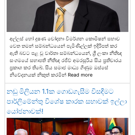
අල්ලස් හෝ දූෂණ චෝදනා විමර්ශන කොමිෂන් සභාව
වෙත තමන් සම්බන්ධයෙන් පැමිණිල්ලක් ඉදිරිපත් කර
ඇති බවට පළ වූ වාර්තා සම්බන්ධයෙන්, ශ්‍රී ලංකා නීතිඥ
සංගමයේ සභාපති නීතිඥ රජීව් අමරසූරිය සිය ප්‍රතිචාරය
ප්‍රකාශ කර තිබේ. සිය සමාජ මාධ්‍ය ගිණුම ඔස්සේ
නිවේදනයක් නිකුත් කරමින්
Read more
නඩු මිලියන 1.1ක ගොඩගැසීම විසඳීමට
පාර්ලිමේන්තු විශේෂ කාරක සභාවක් ඉල්ලා
යෝජනාවක්!