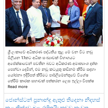
ශ්‍රී ලංකාවේ අධිකරණ පද්ධතිය තුළ මේ වන විට නඩු
මිලියන 1.1කට අධික සංඛ්‍යාවක් විභාගයට
අපේක්ෂාවෙන් පවතින බවට අධිකරණ අමාත්‍යාංශ දත්ත
පෙන්වා දෙමින්, එම නඩු කටයුතු කඩිනම් කිරීම සඳහා
යෝජනා ඉදිරිපත් කිරීමට පාර්ලිමේන්තුවේ විශේෂ
තේරීම් කාරක සභාවක් පත්කරන ලෙස ඉල්ලා විපක්ෂ
Read more
ජොන්ස්ටන් ප්‍රනාන්දු ඇතුළු තිදෙනා නිදහස්
කළ තීන්දුව බල රහිතයි; නඩුව නැවත