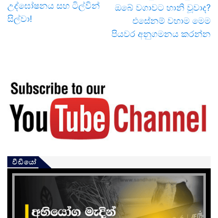
උද්ඝෝෂනය සහ ටිල්වින්
ඔබේ වගාවට හානි වූවාද?
සිල්වා!
එසේනම් වහාම මෙම
පියවර අනුගමනය කරන්න
වීඩියෝ