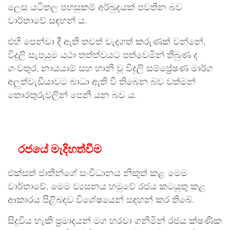
ලෙස යටිතල පහසුකම් අර්බුදයක් පවතින බව
වාර්තාවේ සඳහන් ය.
එහි පෙන්වා දී ඇති තවත් වැදගත් කරුණක් වන්නේ,
විදුලි සැපයුම යථා තත්ත්වයට පත්වෙමින් තිබුණ ද
ගංවතුර, නායයාම් සහ හානි වූ විදුලි සම්ප්‍රේෂණ මාර්ග
අලුත්වැඩියාවට බාධා ඇති වී තිබෙන බව වත්මන්
තොරතුරුවලින් පෙනී යන බව ය.
රජයේ මැදිහත්වීම
එක්සත් ජාතීන්ගේ සංවිධානය නිකුත් කළ මෙම
වාර්තාවේ, මෙම ව්‍යසනය හමුවේ රජය කටයුතු කළ
ආකාරය පිළිබඳව විශේෂයෙන් සඳහන් කර තිබේ.
සිදුවිය හැකි ප්‍රමාදයන් මග හරවා ගනිමින් රජය ක්ෂණික