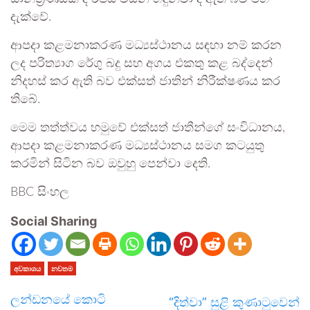
දැක්වේ.
ආපදා කළමනාකරණ මධ්‍යස්ථානය සඳහා නම් කරන
ලද පරිත්‍යාග රේගු බදු සහ අගය එකතු කළ බද්දෙන්
නිදහස් කර ඇති බව එක්සත් ජාතින් නිරීක්ෂණය කර
තිබේ.
මෙම තත්ත්වය හමුවේ එක්සත් ජාතීන්ගේ සංවිධානය,
ආපදා කළමනාකරණ මධ්‍යස්ථානය සමග කටයුතු
කරමින් සිටින බව ඔවුහු පෙන්වා දෙති.
BBC සිංහල
Social Sharing
අවකාශය
නවතම
ලන්ඩනයේ කොටි
“දිත්වා” සුළි කුණාටුවෙන්