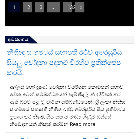
1
2
3
…
132
»
අවකාශය
නීතිඥ සංගමයේ සභාපති රජීව් අමරසූරිය
සියලු චෝදනා පදනම් විරහිව ප්‍රතික්ෂේප
කරයි.
අල්ලස් හෝ දූෂණ චෝදනා විමර්ශන කොමිෂන් සභාව
වෙත තමන් සම්බන්ධයෙන් පැමිණිල්ලක් ඉදිරිපත් කර
ඇති බවට පළ වූ වාර්තා සම්බන්ධයෙන්, ශ්‍රී ලංකා නීතිඥ
සංගමයේ සභාපති නීතිඥ රජීව් අමරසූරිය සිය ප්‍රතිචාරය
ප්‍රකාශ කර තිබේ. සිය සමාජ මාධ්‍ය ගිණුම ඔස්සේ
නිවේදනයක් නිකුත් කරමින්
Read more