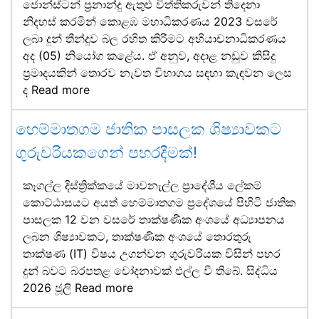
ජොන්ස්ටන් ප්‍රනාන්දු ඇතුළු විත්තිකරුවන් තිදෙනා
නිදහස් කරමින් කොළඹ මහාධිකරණය 2023 වසරේ
ලබා දුන් තීන්දුව බල රහිත කිරීමට අභියාචනාධිකරණය
අද (05) නියෝග කළේය. ඒ අනුව, අදාළ නඩුව කිසිදු
ප්‍රමාදයකින් තොරව නැවත විභාගය සඳහා කැඳවන ලෙස
ද
Read more
හෙම්මාතගම ජාතික පාසලක ශිෂ්‍යාවකට
ගුරුවරියකගෙන් පහරදීමක්!
කෑගල්ල දිස්ත්‍රික්කයේ මාවනැල්ල ප්‍රාදේශීය ලේකම්
කොට්ඨාසයට අයත් හෙම්මාතගම ප්‍රදේශයේ පිහිටි ජාතික
පාසලක 12 වන වසරේ තාක්ෂණික අංශයේ අධ්‍යාපනය
ලබන ශිෂ්‍යාවකට, තාක්ෂණික අංශයේ තොරතුරු
තාක්ෂණ (IT) විෂය උගන්වන ගුරුවරියක විසින් පහර
දුන් බවට බරපතළ චෝදනාවක් එල්ල වී තිබේ. සිද්ධිය
2026 ජූලි
Read more