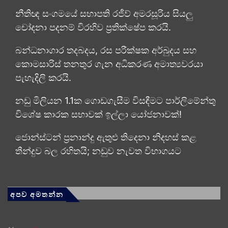
නීතිඥ සංගමයේ සභාපති රජීව් අමරසූරිය සියලු
චෝදනා පදනම් විරහිව ප්‍රතික්ෂේප කරයි.
බන්ධනාගාර තදබදය, රස පරීක්ෂක අර්බුදය සහ
කොමසාරිස් තනතුර ගැන අධිකරණ අමාත්‍යවරයා
පැහැදිලි කරයි.
නඩු මිලියන 1.1ක ගොඩගැසීම විසඳීමට පාර්ලිමේන්තු
විශේෂ කාරක සභාවක් ඉල්ලා යෝජනාවක්!
ජොන්ස්ටන් ප්‍රනාන්දු ඇතුළු තිදෙනා නිදහස් කළ
තීන්දුව බල රහිතයි; නඩුව නැවත විභාගයට
අපව අමතන්න