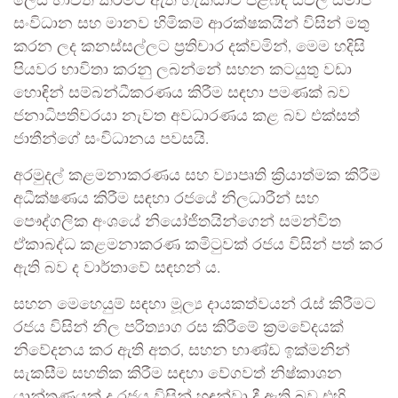
ලෙස භාවිත කිරීමට ඇති හැකියාව පිළිබඳ සිවිල් සමාජ
සංවිධාන සහ මානව හිමිකම් ආරක්ෂකයින් විසින් මතු
කරන ලද කනස්සල්ලට ප්‍රතිචාර දක්වමින්, මෙම හදිසි
පියවර භාවිතා කරනු ලබන්නේ සහන කටයුතු වඩා
හොඳින් සම්බන්ධීකරණය කිරීම සඳහා පමණක් බව
ජනාධිපතිවරයා නැවත අවධාරණය කළ බව එක්සත්
ජාතීන්ගේ සංවිධානය පවසයි.
අරමුදල් කළමනාකරණය සහ ව්‍යාපෘති ක්‍රියාත්මක කිරීම
අධීක්ෂණය කිරීම සඳහා රජයේ නිලධාරීන් සහ
පෞද්ගලික අංශයේ නියෝජිතයින්ගෙන් සමන්විත
ඒකාබද්ධ කළමනාකරණ කමිටුවක් රජය විසින් පත් කර
ඇති බව ද වාර්තාවේ සඳහන් ය.
සහන මෙහෙයුම් සඳහා මූල්‍ය දායකත්වයන් රැස් කිරීමට
රජය විසින් නිල පරිත්‍යාග රස කිරීමේ ක්‍රමවේදයක්
නිවේදනය කර ඇති අතර, සහන භාණ්ඩ ඉක්මනින්
සැකසීම සහතික කිරීම සඳහා වේගවත් නිෂ්කාශන
යාන්ත්‍රණයක් ද රජය විසින් හඳුන්වා දී ඇති බව එහි