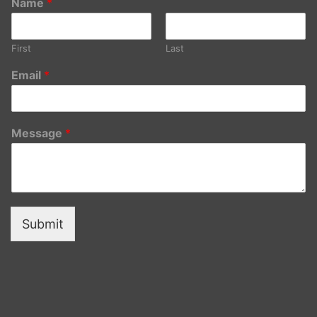
Name
*
First
Last
Email
*
Message
*
Submit