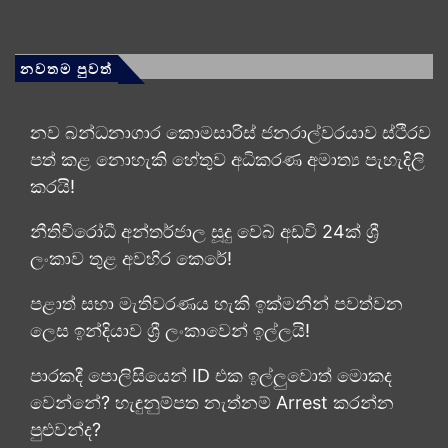
නවතම පුවත්
නව බන්ධනාගාර කොමසාරිස් ජනරාල්වරයාව ස්ථිරව
පත් කළ නොහැකි හේතුව අධිකරණ අමාත්‍ය පැහැදිලි
කරයි!
නීතිවිරෝධී අන්තර්ජාල සූදු වෙබ් අඩවි 24ක් ශ්‍රී
ලංකාව තුළ අවහිර කෙරේ!
පළාත් සභා මැතිවරණය හැකි ඉක්මනින් පවත්වන
ලෙස ඉන්දියාව ශ්‍රී ලංකාවෙන් ඉල්ලයි!
පාරකදී පොලිසියෙන් ID එක ඉල්ලුවොත් මොකද
වෙන්නේ? හැඳුනුම්පත නැත්නම් Arrest කරන්න
පුළුවන්ද?