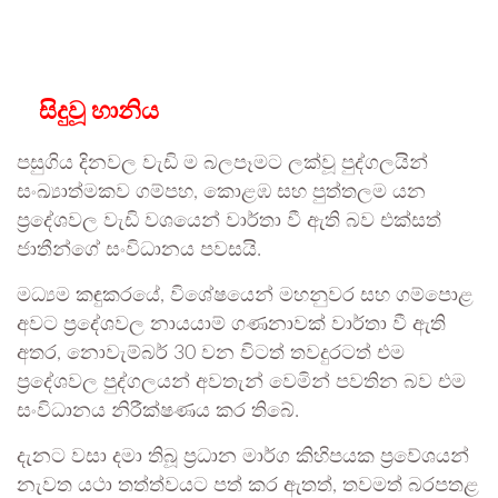
සිදුවූ හානිය
පසුගිය දිනවල වැඩි ම බලපෑමට ලක්වූ පුද්ගලයින්
සංඛ්‍යාත්මකව ගම්පහ, කොළඹ සහ පුත්තලම යන
ප්‍රදේශවල වැඩි වශයෙන් වාර්තා වී ඇති බව එක්සත්
ජාතීන්ගේ සංවිධානය පවසයි.
මධ්‍යම කඳුකරයේ, විශේෂයෙන් මහනුවර සහ ගම්පොළ
අවට ප්‍රදේශවල නායයාම් ගණනාවක් වාර්තා වී ඇති
අතර, නොවැම්බර් 30 වන විටත් තවදුරටත් එම
ප්‍රදේශවල පුද්ගලයන් අවතැන් වෙමින් පවතින බව එම
සංවිධානය නිරීක්ෂණය කර තිබේ.
දැනට වසා දමා තිබූ ප්‍රධාන මාර්ග කිහිපයක ප්‍රවේශයන්
නැවත යථා තත්ත්වයට පත් කර ඇතත්, තවමත් බරපතළ