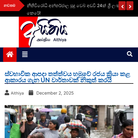
Skip
ළ
නීතිවිරෝධී අන්තර්ජාල සූදු වෙබ් අඩවි 24ක් ශ්‍රී ලංකාව තුළ 
නවතම
to
කෙරේ!
content
aithiya
Human Rights News
ස්වභාවික ආපදා තත්ත්වය හමුවේ රජය ක්‍රියා කළ
ආකාරය ගැන UN වාර්තාවක් නිකුත් කරයි
December 2, 2025
Aithiya