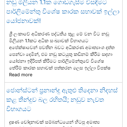
නඩු මිලියන 1.1ක ගොඩගැසීම විසඳීමට
පාර්ලිමේන්තු විශේෂ කාරක සභාවක් ඉල්ලා
යෝජනාවක්!
ශ්‍රී ලංකාවේ අධිකරණ පද්ධතිය තුළ මේ වන විට නඩු
මිලියන 1.1කට අධික සංඛ්‍යාවක් විභාගයට
අපේක්ෂාවෙන් පවතින බවට අධිකරණ අමාත්‍යාංශ දත්ත
පෙන්වා දෙමින්, එම නඩු කටයුතු කඩිනම් කිරීම සඳහා
යෝජනා ඉදිරිපත් කිරීමට පාර්ලිමේන්තුවේ විශේෂ
තේරීම් කාරක සභාවක් පත්කරන ලෙස ඉල්ලා විපක්ෂ
Read more
ජොන්ස්ටන් ප්‍රනාන්දු ඇතුළු තිදෙනා නිදහස්
කළ තීන්දුව බල රහිතයි; නඩුව නැවත
විභාගයට
දූෂණ චෝදනාවක් සම්බන්ධයෙන් හිටපු අමාත්‍ය