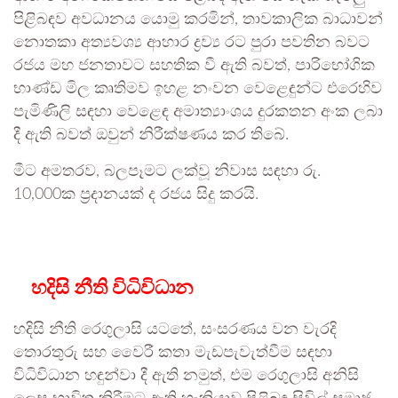
පිළිබඳව අවධානය යොමු කරමින්, තාවකාලික බාධාවන්
නොතකා අත්‍යවශ්‍ය ආහාර ද්‍රව්‍ය රට පුරා පවතින බවට
රජය මහ ජනතාවට සහතික වී ඇති බවත්, පාරිභෝගික
භාණ්ඩ මිල කෘතිමව ඉහළ නංවන වෙළෙඳුන්ට එරෙහිව
පැමිණිලි සඳහා වෙළෙඳ අමාත්‍යාංශය දුරකතන අංක ලබා
දී ඇති බවත් ඔවුන් නිරීක්ෂණය කර තිබේ.
මීට අමතරව, බලපෑමට ලක්වූ නිවාස සඳහා රු.
10,000ක ප්‍රදානයක් ද රජය සිදු කරයි.
හදිසි නීති විධිවිධාන
හදිසි නීති රෙගුලාසි යටතේ, සංසරණය වන වැරදි
තොරතුරු සහ වෛරී කතා මැඩපැවැත්වීම සඳහා
විධිවිධාන හඳුන්වා දී ඇති නමුත්, එම රෙගුලාසි අනිසි