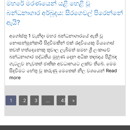
මහරේ මරණයෙන් යළි හෙළි වූ
බන්ධනාගාර අර්බුදය: සිරගෙවල් පිරෙන්නේ
ඇයි?
අගෝස්තු 1 වැනිදා මහර බන්ධනාගාරයේ ඇති වූ
නොසන්සුන්කාරී සිදුවීමකින් එක් රැඳවියෙකු මියගොස්
තවත් හත්දෙනෙකු තුවාල ලැබීමත් සමඟ ශ්‍රී ලංකාවේ
බන්ධනාගාර පද්ධතිය මුහුණ දෙන අධික තදබදය පිළිබඳ
ගැටලුව නැවතත් ජාතික අවධානයට ලක්ව තිබේ. මෙම
සිදුවීමට හේතු වූ කරුණු මෙතෙක් නිල වශයෙන්
Read
more
1
2
3
…
473
»