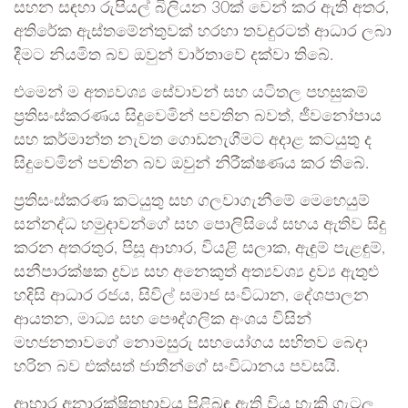
සහන සඳහා රුපියල් බිලියන 30ක් වෙන් කර ඇති අතර,
අතිරේක ඇස්තමේන්තුවක් හරහා තවදුරටත් ආධාර ලබා
දීමට නියමිත බව ඔවුන් වාර්තාවේ දක්වා තිබේ.
එමෙන් ම අත්‍යවශ්‍ය සේවාවන් සහ යටිතල පහසුකම්
ප්‍රතිසංස්කරණය සිදුවෙමින් පවතින බවත්, ජීවනෝපාය
සහ කර්මාන්ත නැවත ගොඩනැගීමට අදාළ කටයුතු ද
සිදුවෙමින් පවතින බව ඔවුන් නිරීක්ෂණය කර තිබේ.
ප්‍රතිසංස්කරණ කටයුතු සහ ගලවාගැනීමේ මෙහෙයුම්
සන්නද්ධ හමුදාවන්ගේ සහ පොලිසියේ සහය ඇතිව සිදු
කරන අතරතුර, පිසූ ආහාර, වියළි සලාක, ඇඳුම් පැළඳුම්,
සනීපාරක්ෂක ද්‍රව්‍ය සහ අනෙකුත් අත්‍යවශ්‍ය ද්‍රව්‍ය ඇතුළු
හදිසි ආධාර රජය, සිවිල් සමාජ සංවිධාන, දේශපාලන
ආයතන, මාධ්‍ය සහ පෞද්ගලික අංශය විසින්
මහජනතාවගේ නොමසුරු සහයෝගය සහිතව බෙදා
හරින බව එක්සත් ජාතීන්ගේ සංවිධානය පවසයි.
ආහාර අනාරක්ෂිතභාවය පිළිබඳ ඇති විය හැකි ගැටලු