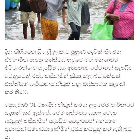
දින කිහිපයක සිට ශ්‍රී ලංකාව මුහුණ දෙමින් තිබෙන
ස්වභාවික ආපදා තත්ත්වය හමුවේ මහ ජනතාවට
ජීවිතාරක්ෂාව සැපයීම සහ අත්‍යවශ්‍ය සේවාවන් සැපයීම
වෙනුවෙන් රජය කඩිනමින් ක්‍රියා කළ බව එක්සත්
ජාතීන්ගේ සංවිධානය නිකුත් කළ වාර්තාවක සඳහන්
කර තිබේ.
දෙසැම්බර් 01 වන දින නිකුත් කරන ලද මෙම වාර්තාවේ
සඳහන් කර ඇත්තේ, මෙම තත්ත්වය සඳහා අවශ්‍ය
අරමුදල් කඩිනමින් සැපයීම වෙනුවෙන් අනවශ්‍ය
ප්‍රමාදයන් මගහරවා ගනිමින් රජය කටයුතු කර ඇති බව
ය.