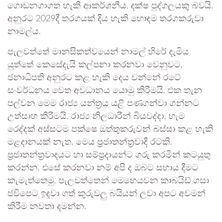
ගොඩනගාගත හැකි ආකර්ශනීය, දක්ෂ පුද්ගලයකු බවයි.
අනුරට 2029දී තරගයක් දිය හැකි හොඳම තරගකරුවා
නාමල්ය.
පැලවත්තේ මානසිකත්වයෙන් නාමල් හිරේ දැමිය
යුත්තේ කෙසේදැයි කල්පනා කරනවා වෙනුවට,
ජනාධිපති අනුරට කළ හැකි දෙය වන්නේ රටේ
සංවර්ධනය වෙත අවධානය යොමු කිරීමයි. එක තැන
පල්වන මෙම රාජ්‍ය යන්ත්‍රය යළි පණගන්වා ගන්නට
උත්සාහ කිරීමයි. රාජ්‍ය නිලධාරීන් බියවද්දා, හැම
රෙද්දක් අස්සටම පක්ෂෙ ඔත්තුකරුවන් බස්සා කළ හැකි
මළදානයක් නැත. මෙය ප්‍රජාතන්ත්‍රවාදී රටකි.
ප්‍රජාතන්ත්‍රවාදයට හා සම්ප්‍රදායන්ට ගරු කරමින් කටයුතු
කරන්න. එසේ කරනවා නම් අපි ද ඔබට සහාය දීමට
කැමැත්තෙමු. පැලවත්තෙන් මෙහෙයවන කාබයිඩ් ගසා
ජවිපෙට ඉදවා ගත් කුරුවලු බයියන් ලවා අපට අවමන්
කිරීම නවතා දමන්න.