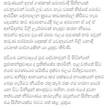
තරුණයන් දහස් ගණනක් සමාජවාදී සිහිනයක්
වෙනුවෙන් ටයර් උඩ යවා, හැට වසක් තිස්සේ මෙරට
ආර්ථික-දේශපාලන ක්‍රමය කඩාකප්පල් කිරීමට හැම
දෙයක්ම කර, අවසානයේදී බලය අරගෙන ඒ දේ ඒ
අන්මිදන්ම විලි ලැජ්ජාවක් නැතුව කරන නිසාය.
තමන්ට අවශ්‍ය වුණේ රාජ්‍ය බලය පමණක් නම් ඔවුන්
තරුණ පරම්පරා දෙකක් ඒ වෙනුවෙන් බිලි නොදී
වෙනත් මාර්ගයකින් යා යුතුව තිබිණි.
ජවිපෙ ධනවාදයේ මුර දේවතාවුන් වී සිටින්නේ
ප්‍රජාතන්ත්‍රවාදය ද ප්‍රතික්ෂේප කරමිනි. පැලවත්තේ සිට
ගමේ මරණාධාර සමිතිය දක්වා බලය විහිදුවාගෙන,
හෙට අනිද්දා ආනයනය කර පක්ෂයේ නායකයන් අතර
බෙදා හැරීමට නියමිත රතු කැබ් එක ගම හරහා පාරේ
යන විට මිනිසුන් කාණුවට බහින, පණ බයේ දුවන
තත්වයක් නිර්මාණය කරගැනීම ඔවුන්ගේ සිහිනයකි.
එය සිහිනයක්ම බවට පත් කළ යුතුය.