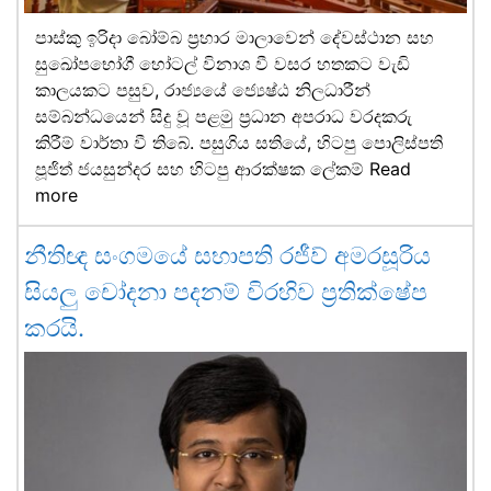
පාස්කු ඉරිදා බෝම්බ ප්‍රහාර මාලාවෙන් දේවස්ථාන සහ
සුඛෝපභෝගී හෝටල් විනාශ වී වසර හතකට වැඩි
කාලයකට පසුව, රාජ්‍යයේ ජ්‍යෙෂ්ඨ නිලධාරීන්
සම්බන්ධයෙන් සිදු වූ පළමු ප්‍රධාන අපරාධ වරදකරු
කිරීම් වාර්තා වී තිබේ. පසුගිය සතියේ, හිටපු පොලිස්පති
පූජිත් ජයසුන්දර සහ හිටපු ආරක්ෂක ලේකම්
Read
more
නීතිඥ සංගමයේ සභාපති රජීව් අමරසූරිය
සියලු චෝදනා පදනම් විරහිව ප්‍රතික්ෂේප
කරයි.