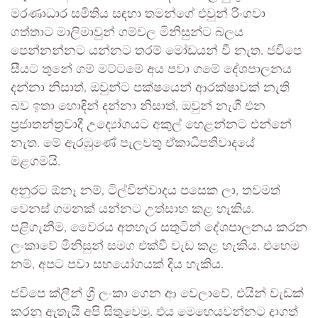
මරණාධාර සමිතිය සඳහා තමන්ගේ එවුන් රිංගවා
ගත්තාට මාලිමාවුන් ගම්වල මිනිසුන්ට බලය
පෙන්නන්නට යන්නට තරම් මෝඩයන් වී නැත. ජවිපෙ
සීයට තුනේ ගම් මට්ටමේ අය පවා ගමේ දේශපාලනය
දන්නා නිසාත්, ඔවුන්ට පක්ෂයෙන් ආරක්ෂාවක් නැති
බව ඉතා හොඳින් දන්නා නිසාත්, ඔවුන් නැගී එන
ප්‍රජාතන්ත්‍රවාදී උද්‍යෝගයට අකුල් හෙළන්නට එන්නේ
නැත. මේ ඇරඹුණේ පැලවතු ඒකාධිපතිවාදයේ
මළගමයි.
අනුරට ඕනෑ නම්, ටිල්වින්වාදය පසෙක ලා, තවමත්
වෙනස් ගමනක් යන්නට උත්සාහ කළ හැකිය.
පළිගැනීම, වෛරය අතහැර සතුටින් දේශපාලනය කරන
ලංකාවේ මිනිසුන් සමග එක්වී වැඩ කළ හැකිය. එහෙම
නම්, අපට පවා සහයෝගයක් දිය හැකිය.
ජවිපෙ ක්ලීන් ශ්‍රී ලංකා ගෙන ආ වෙලාවේ, එයින් වැඩක්
කරනු ඇතැයි අපි සිතුවෙමු. එය මෙහෙයවන්නට දාගත්