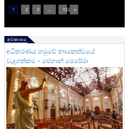
1
2
3
…
132
»
අවකාශය
අධිකරණය හමුවේ නායකත්වයේ
වැදගත්කම - ජෙහාන් පෙරේරා