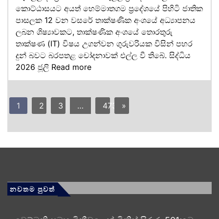
කොට්ඨාසයට අයත් හෙම්මාතගම ප්‍රදේශයේ පිහිටි ජාතික
පාසලක 12 වන වසරේ තාක්ෂණික අංශයේ අධ්‍යාපනය
ලබන ශිෂ්‍යාවකට, තාක්ෂණික අංශයේ තොරතුරු
තාක්ෂණ (IT) විෂය උගන්වන ගුරුවරියක විසින් පහර
දුන් බවට බරපතළ චෝදනාවක් එල්ල වී තිබේ. සිද්ධිය
2026 ජූලි
Read more
1
2
3
…
473
»
නවතම පුවත්