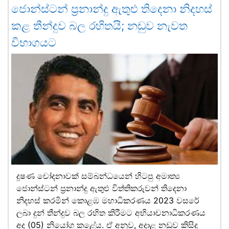
ජොන්ස්ටන් ප්‍රනාන්දු ඇතුළු තිදෙනා නිදහස්
කළ තීන්දුව බල රහිතයි; නඩුව නැවත
විභාගයට
දූෂණ චෝදනාවක් සම්බන්ධයෙන් හිටපු අමාත්‍ය
ජොන්ස්ටන් ප්‍රනාන්දු ඇතුළු විත්තිකරුවන් තිදෙනා
නිදහස් කරමින් කොළඹ මහාධිකරණය 2023 වසරේ
ලබා දුන් තීන්දුව බල රහිත කිරීමට අභියාචනාධිකරණය
අද (05) නියෝග කළේය. ඒ අනුව, අදාළ නඩුව කිසිදු