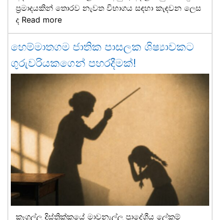
ප්‍රමාදයකින් තොරව නැවත විභාගය සඳහා කැඳවන ලෙස
ද
Read more
හෙම්මාතගම ජාතික පාසලක ශිෂ්‍යාවකට
ගුරුවරියකගෙන් පහරදීමක්!
කෑගල්ල දිස්ත්‍රික්කයේ මාවනැල්ල ප්‍රාදේශීය ලේකම්