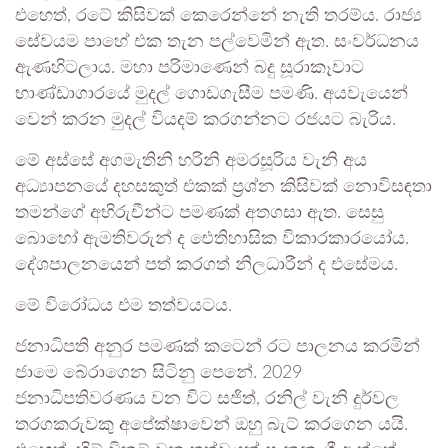
එහෙත්, රටේ කිසිවක් කෙරෙන්නේ නැති තරම්ය. රාජ්‍ය
සේවයම පාහේ එක තැන පල්වෙමින් ඇත. සංවර්ධනය
ඇණහිටලාය. මහා පරිමාණෙන් බදු සූරාකෑවාට
භාණ්ඩාගාරයේ මුදල් ගොඩගැසීම පමණි. අයවැයෙන්
වෙන් කරන මුදල් වියදම් කරගන්නට රජයට බැරිය.
මේ අස්සේ අගමැතිනි හරිනි අමරසූරිය වැනි අය
අධ්‍යාපනයේ දහසකුත් එකක් ප්‍රශ්න කිසිවක් නොවිසඳතා
තමන්ගේ අභිරුචීන්ට පමණක් අතගසා ඇත. සෙසු
බොහෝ ඇමතිවරුන් ද ඓතිහාසික විකාරකාරයෝය.
දේශපාලනයෙන් පත් කරගත් නිලධාරීන් ද එසේමය.
මේ විරෝධය එම තත්වයටය.
ජනාධිපති අනුර පමණක් කටෙන් රට පාලනය කරමින්
ජාමෙ බේරාගෙන සිටිනු පෙනේ. 2029
ජනාධිපතිවරණය වන විට සජිත්, රනිල් වැනි දුර්වල
තරගකරුවකු අපේක්ෂාවෙන් ඔහු බැට් කරගෙන යයි.