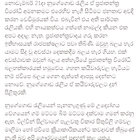
නොවැම්බර් 21දා නුගේගොඩ රැලිය ඒ ප්‍රජාතන්ත්‍ර
විරෝධී අමනකමට එරෙහිව නැගී සිටීමට ජනතාව අවදි
කරන වෙඩිමුරයක් විය. එබැවින් එය අති සාර්ථක
රැලියකි. එහි නායකත්වය ගත්තේ නාමල්ද කියන එක
අපට අදාළ නැත. ප්‍රජාතන්ත්‍රවාදය ගරු කරන
ඉතිහාසයක් රාජපක්ෂලාට පවා තිබිණි. ඔවුහු බලය හැර
යාමට සිදු වූ අවස්ථා දෙකකදීම බලය හැර ගියහ. එක්
අවස්ථාවක ඔවුන් බලය අත්හැරියේ ප්‍රජාතන්ත්‍ර විරෝධී
බලහත්කාරයක් හමුවේය. ගහන කයිවාරුවල හැටියට
නම් ජවිපෙ බලය ගෙන ඇත්තේ ආපසු දෙන්නට
නොවේ. නුගේගොඩ රැලිය ඒ කයිවාරුවලට දුන්
පිළිතුරකි.
නුගේගොඩ රැලියෙන් පැනනැගුණු මේ උද්‍යෝගය
වේගයෙන් ගම් මට්ටම බිම් මට්ටම දක්වාම ගමන් කරනු
ඇත. ටිල්වින් සිල්වාගේ පැලවතු විකාර සිතුවිලි ගම්වල
මාලිමා හෝ ජවිපෙ ක්‍රියාකාරිකයන්ට කවදාවත් තිබුණේ
නැති බව අපි ගෞරවයෙන් සඳහන් කළ යුතුය.