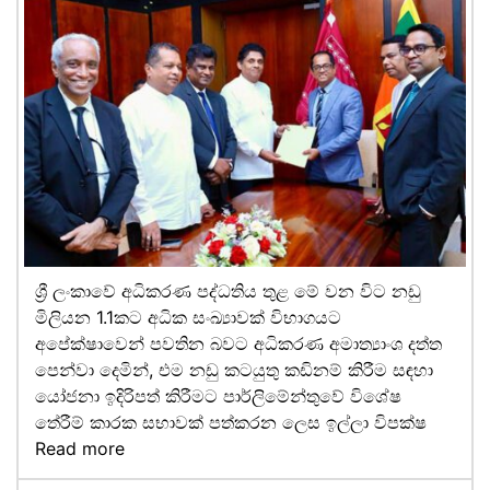
ශ්‍රී ලංකාවේ අධිකරණ පද්ධතිය තුළ මේ වන විට නඩු
මිලියන 1.1කට අධික සංඛ්‍යාවක් විභාගයට
අපේක්ෂාවෙන් පවතින බවට අධිකරණ අමාත්‍යාංශ දත්ත
පෙන්වා දෙමින්, එම නඩු කටයුතු කඩිනම් කිරීම සඳහා
යෝජනා ඉදිරිපත් කිරීමට පාර්ලිමේන්තුවේ විශේෂ
තේරීම් කාරක සභාවක් පත්කරන ලෙස ඉල්ලා විපක්ෂ
Read more