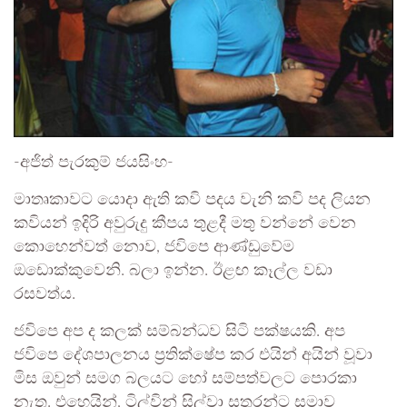
-අජිත් පැරකුම් ජයසිංහ-
මාතෘකාවට යොදා ඇති කවි පදය වැනි කවි පද ලියන
කවියන් ඉදිරි අවුරුදු කීපය තුළදී මතු වන්නේ වෙන
කොහෙන්වත් නොව, ජවිපෙ ආණ්ඩුවේම
ඔඩොක්කුවෙනි. බලා ඉන්න. ඊළඟ කෑල්ල වඩා
රසවත්ය.
ජවිපෙ අප ද කලක් සම්බන්ධව සිටි පක්ෂයකි. අප
ජවිපෙ දේශපාලනය ප්‍රතික්ෂේප කර එයින් අයින් වූවා
මිස ඔවුන් සමග බලයට හෝ සම්පත්වලට පොරකා
නැත. එහෙයින්, ටිල්වින් සිල්වා සතුරන්ට සමාව