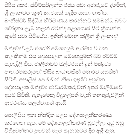
පිරිස අතර, ස්විට්සර්ලන්ත රජය පවා අමාරුවේ දමමින්,
ශ්‍රී ලංකාවට කුණු නාමයක් හැදීම සඳහා ගානියා
බැනිස්ටර් සිද්ධිය නිර්මාණය කරන්නට සම්බන්ධ බවට
චෝදනා ලැබ කලක් රටින්ද පළාගොස් සිටි ක්‍රිශාන්ත
කුරේ පවා සිටියේය. ඉතින් මොන ක්ලීන් ශ්‍රී ලංකාද?
මත්ද්‍රව්‍යවලට එරෙහි මෙහෙයුම ආරම්භ වී ටික
කලකින්ම එය දේශපාලන මෙහෙයුමක් බව රටටම
පැහැදිලි විය. මාලිමාවට ඔල්වරසන් දුන් මත්ද්‍රව්‍ය
ජාවාරම්කරුවෝ කිසිදු බාධාවකින් තොරව යහතින්
සිටිති. පොලිස් පොඩ්ඩන් නිසා ඉඳහිට අහුවන
දේශපාලක මත්ද්‍රව්‍ය ජාවාරම්කරුවන් අතර මාලිමාවේ
අයම සිටිති. ඇතැමෙකු විදුහල්පති වැනි තනතුරුවලින්
ආවරණය සලස්වාගත් අයයි.
පොලිසිය ඉතා නින්දිත ලෙස දේශපාලනීකරණය
කරගෙන ඇත. මේ දේශපාලනීකරණ බූවල්ලා අඬු බඬු
විහිදුවන්නට පුළුවන් හැම තැනකටම දිග ඇදී ඇත.