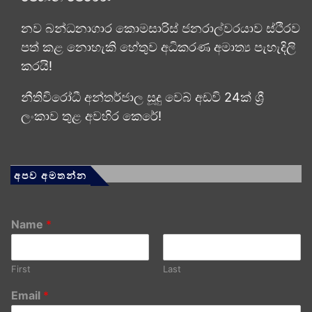
නව බන්ධනාගාර කොමසාරිස් ජනරාල්වරයාව ස්ථිරව
පත් කළ නොහැකි හේතුව අධිකරණ අමාත්‍ය පැහැදිලි
කරයි!
නීතිවිරෝධී අන්තර්ජාල සූදු වෙබ් අඩවි 24ක් ශ්‍රී
ලංකාව තුළ අවහිර කෙරේ!
අපව අමතන්න
Name
*
First
Last
Email
*