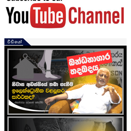
වීඩියෝ