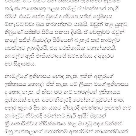
එහෙත්, හිට් විකට් වන තත්වයක් පැනනැගී ඇත්තේ
තරුණ නායකයකු ලෙස නාමල් රාජපක්ෂගේ නැගී
ඒමයි. එයට හේතු වූයේ ද ජවිපෙ සජිත් ප්‍රේමදාස
ඕනෑවට වඩා බය කරගන්නට යාමයි. ඔවුන් කළ යුතුව
තිබුණේ සජිත්ට පිටිය සකසා දීමයි. ඒ වෙනුවට ඔවුන්
කළේ සජිත් බියවද්දා පිටියෙන් බැහැර කර නාමල්ට
අවස්ථාව ලබාදීමයි. එය ඓතිහාසික ගොන්කමකි.
නාමල්ට ඇති ජාතිකවාදයේ සම්බන්ධය ද අනුරට
අවාසිදායකය.
නාමල්ගේ ඉතිහාසය හොඳ නැත. ඉතින් අනුරගේ
ඉතිහාසය හොඳද? ඒත් නැත. මේ ලියන මගේ ඉතිහාසය
ද හොඳ නැත. ඒ නිසා මට නම් නාමල්ගේ ඉතිහාසය
ප්‍රශ්නයක් නැත. අපට නිවැරදි වෙන්නට පුළුවන් නම්,
අනුර කුමාර දිසානායකට නිවැරදි වෙන්නට පුළුවන් නම්
නාමල්ට නිවැරදි වෙන්නට බැරි ඇයි? ඔහුගේ
ක්‍රියාකාරීත්වය නිරීක්ෂණය කළ මා දුටු දෙය වන්නේ
ඔහු තාත්තලාගේ ගොන්කම් අතහරිමින් නායකත්වයක්