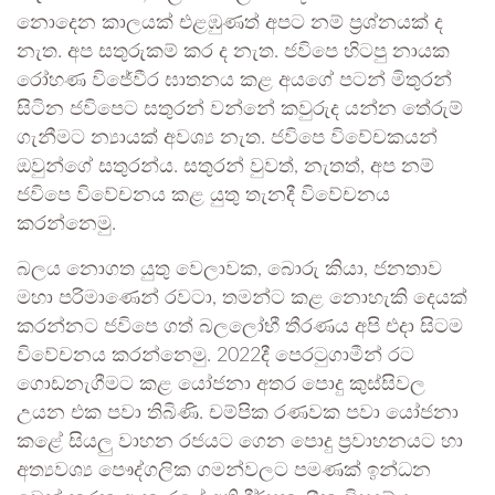
නොදෙන කාලයක් එළඹුණත් අපට නම් ප්‍රශ්නයක් ද
නැත. අප සතුරුකම් කර ද නැත. ජවිපෙ හිටපු නායක
රෝහණ විජේවීර ඝාතනය කළ අයගේ පටන් මිතුරන්
සිටින ජවිපෙට සතුරන් වන්නේ කවුරුද යන්න තේරුම්
ගැනීමට න්‍යායක් අවශ්‍ය නැත. ජවිපෙ විවේචකයන්
ඔවුන්ගේ සතුරන්ය. සතුරන් වුවත්, නැතත්, අප නම්
ජවිපෙ විවේචනය කළ යුතු තැනදී විවේචනය
කරන්නෙමු.
බලය නොගත යුතු වෙලාවක, බොරු කියා, ජනතාව
මහා පරිමාණෙන් රවටා, තමන්ට කළ නොහැකි දෙයක්
කරන්නට ජවිපෙ ගත් බලලෝභී තීරණය අපි එදා සිටම
විවේචනය කරන්නෙමු. 2022දී පෙරටුගාමීන් රට
ගොඩනැගීමට කළ යෝජනා අතර පොදු කුස්සිවල
උයන එක පවා තිබිණි. චම්පික රණවක පවා යෝජනා
කළේ සියලු වාහන රජයට ගෙන පොදු ප්‍රවාහනයට හා
අත්‍යවශ්‍ය පෞද්ගලික ගමන්වලට පමණක් ඉන්ධන