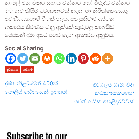
නාමල් එන එකට සහාය වන්නට හෝ විරුද්ධ වන්නට
මට නම් කිසිම අවශ්‍යතාවක් නැත. මා නිරීක්ෂකයෙකු
පමණි. සහභාගී වීමක් නැත. අප ප්‍රතිචාර දක්වන
ආකාරය තීරණය වනු ඇත්තේ කුරුවලු කාබයිඩ්
ජෙප්පන් දමා අපට පහර දෙන ආකාරය අනුවය.
Social Sharing
අවකාශය
නවතම
දූෂිත නිළධාරීන් 400ක්
අරගලය ගැන එදා
පොලිස් සේවයෙන් ඉවතට!
කථානායකගෙන්
ඓතිහාසික හෙළිදරව්වක්