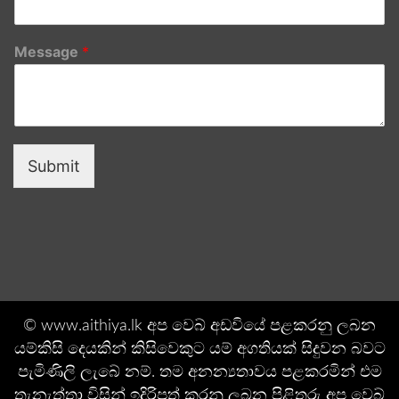
Message
*
Submit
© www.aithiya.lk අප වෙබ් අඩවියේ පළකරනු ලබන
යම්කිසි දෙයකින් කිසිවෙකුට යම් අගතියක් සිදුවන බවට
පැමිණිලි ලැබේ නම්. තම අනන්‍යතාවය පළකරමින් එම
තැනැත්තා විසින් ඉදිරිපත් කරනු ලබන පිළිතුරු අප වෙබ්