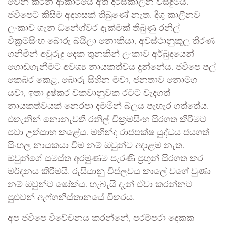
වෙන් කරන ආකාරයේ අති දීර්ඝකාලීන විසඳුම්ය.
ජවිපෙට කිසිම අදහසක් තිබුණේ නැත. දිගු කාලීනව
ලංකාව ගැන ධනේශ්වර දැක්මක් තිබුණු රනිල්
වික්‍රමසිංහ බොරු බයිලා නොකියා, අවස්ථානුකූල තීරණ
ගනිමින් අවුරුදු දෙක තුනකින් ලංකාව අර්බුදයෙන්
ගොඩගැනීමට අවශ්‍ය නායකත්වය දුන්නේය. ජවිපෙ පල්
කෙබර කෙළ, බොරු සිහින මවා, ජනතාව නොමග
යවා, ඉතා දුෂ්කර වකවානුවක රටට වැදගත්
නායකත්වයක් නෙරපා දමමින් බලය පැහැර ගත්තේය.
එතැනින් නොනැවතී රනිල් වික්‍රමසිංහ සිරගත කිරීමට
පවා උත්සාහ කළේය. මහින්ද රාජපක්ෂ යුද්ධය ජයගත්
සිංහල නායකයා වීම නම් ඔවුන්ට අදාළම නැත.
ඔවුන්ගේ සමස්ත අරමුණම පැරණි ප්‍රභූන් සිරගත කර
මර්දනය කිරීමයි. රුසියානු විප්ලවය කාලේ වගේ වුණා
නම් ඔවුන්ට ෂෝක්ය. හැබැයි දැන් ඒවා කරන්නට
පුළුවන් ඇෆ්ගනිස්තානයේ විතරය.
අප ජවිපෙ විවේචනය කරන්නේ, පරම්පරා දෙකක