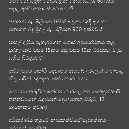
චෙම්මනි සමූහ මිනීවළෙන් මිනිස් සිරුරු 501කට
අදාළ අස්ථි කොටස් ගොඩගනී
ජනතාව රු. බිලියන 197ක් බදු ගෙවද්දී අය කර
නොගත් බදු මුදල රු. බිලියන 960 ඉක්මවයි!
පාසල් දැරිය පැහැරගෙන ගොස් අපයෝජනය කළ
පුද්ගලයාට වසර 18කට පසු වසර 12ක බරපතළ වැඩ
සහිත සිරදඬුවම්!
අස්වැසුමේ කෝටි දෙකකට ආසන්න මුදලක් වංචාකළ
නිලධාරීන් දෙදෙනා බන්ධනාගාරයට!
මහර හා කුරුවිට බන්ධනාගාරවල නොසන්සුන්කාරී
තත්ත්වයෙන් රැඳවියන් දෙදෙනෙකු මරුට, 13
දෙනෙකුට තුවාල!
අධිකරණය හමුවේ නායකත්වයේ වැදගත්කම –
ජෙහාන් පෙරේරා