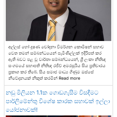
අල්ලස් හෝ දූෂණ චෝදනා විමර්ශන කොමිෂන් සභාව
වෙත තමන් සම්බන්ධයෙන් පැමිණිල්ලක් ඉදිරිපත් කර
ඇති බවට පළ වූ වාර්තා සම්බන්ධයෙන්, ශ්‍රී ලංකා නීතිඥ
සංගමයේ සභාපති නීතිඥ රජීව් අමරසූරිය සිය ප්‍රතිචාරය
ප්‍රකාශ කර තිබේ. සිය සමාජ මාධ්‍ය ගිණුම ඔස්සේ
නිවේදනයක් නිකුත් කරමින්
Read more
නඩු මිලියන 1.1ක ගොඩගැසීම විසඳීමට
පාර්ලිමේන්තු විශේෂ කාරක සභාවක් ඉල්ලා
යෝජනාවක්!