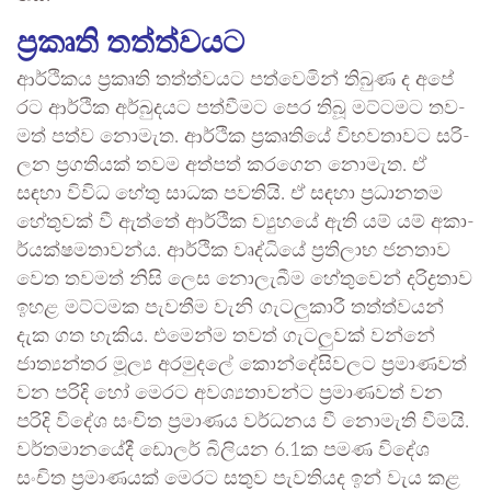
ප්‍රකෘති තත්ත්ව­යට
ආර්ථි­කය ප්‍රකෘති තත්ත්ව­යට පත්වෙ­මින් තිබුණ ද අපේ
රට ආර්ථික අර්බු­ද­යට පත්වී­මට පෙර තිබූ මට්ට­මට තව­
මත් පත්ව නොමැත. ආර්ථික ප්‍රකෘ­තියේ විභ­ව­තා­වට සරි­
ලන ප්‍රග­ති­යක් තවම අත්පත් කර­ගෙන නොමැත. ඒ
සඳහා විවිධ හේතු සාධක පව­තියි. ඒ සඳහා ප්‍රධා­න­තම
හේතු­වක් වී ඇත්තේ ආර්ථික ව්‍යුහයේ ඇති යම් යම් අකා­
ර්ය­ක්ෂ­ම­තා­වන්ය. ආර්ථික වෘද්ධියේ ප්‍රති­ලාභ ජන­තාව
වෙත තව­මත් නිසි ලෙස නොලැ­බීම හේතු­වෙන් දරි­ද්‍ර­තාව
ඉහළ මට්ට­මක පැව­තීම වැනි ගැට­ලු­කාරී තත්ත්ව­යන්
දැක ගත හැකිය. එමෙන්ම තවත් ගැට­ලු­වක් වන්නේ
ජාත්‍ය­න්තර මූල්‍ය අර­මු­දලේ කොන්දේ­සි­ව­ලට ප්‍රමා­ණ­වත්
වන පරිදි හෝ මෙරට අව­ශ්‍ය­තා­වන්ට ප්‍රමා­ණ­වත් වන
පරිදි විදේශ සංචිත ප්‍රමා­ණය වර්ධ­නය වී නොමැති වීමයි.
වර්ත­මා­න­යේදී ඩොලර් බිලි­යන 6.1ක පමණ විදේශ
සංචිත ප්‍රමා­ණ­යක් මෙරට සතුව පැව­ති­යද ඉන් වැය කළ