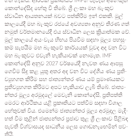
ගත හැකිය. ආර්ථික ප්‍රකෘ­ති­යට IMFහි පැවැති අනෙ­කුත්
කොන්දේ­සිද හේතු වී තිබේ. ශ්‍රී ලංකා මහ බැංකුව
ස්වාධීන ආය­ත­න­යක් බවට පත්කි­රීම ඉන් එකකි. මුල්
කාල­යේදී මහ බැංකුව රජයේ අව­ශ්‍යතා අනුව තීරණ ගත්
නමුත් වර්ත­මා­න­යේදී එය ස්වාධීන ලෙස ක්‍රියා­ත්මක වේ.
මුල් කාලයේ අය-වැය හිඟය පිය­වීම සඳහා මූල්‍ය පහ­සු­
කම් සැප­යීම මහ බැංකුවේ කාර්ය­යක් වුවද අද වන විට
මහ බැංකු­වට එවැනි හැකි­යා­වක් නොමැත. IMF
කොන්දේසි අනුව 2027 වර්ෂ­යේදී නැවත ණය ආපසු
ගෙවීම සිදු කළ යුතු අතර අද වන විට දේශීය ණය ප්‍රති­
ව්‍යු­හ­ගත කිරීම සහ ජාත්‍ය­න්තර ණය යම් ප්‍රමා­ණ­ය­කට
ප්‍රති­ව්‍යු­හ­ගත කිරී­මට අපට හැකි­යාව ලැබී තිබේ. ජාත්‍ය­
න්තර මූල්‍ය අර­මු­දලේ මෙවැනි කොන්දේසි, ප්‍රති­පත්ති
මෙරට ආර්ථි­කය යළි ප්‍රකෘ­ති­යට පත්වීම සඳහා විශාල
හේතු­වක් විය. එමෙන්ම ජාත්‍ය­න්තර මූල්‍ය අර­මු­දල මැදි­
හත් වීම තුළින් ජාත්‍ය­න්තර ප්‍රජාව තුළ ශ්‍රී ලංකාව පිළි­බඳ
පැවති විශ්වා­ස­යද සාධ­නීය ලෙස ගොඩ­නැ­ඟෙ­මින් පව­
තියි.