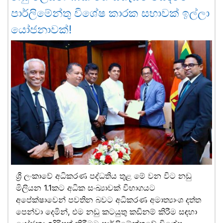
පාර්ලිමේන්තු විශේෂ කාරක සභාවක් ඉල්ලා
යෝජනාවක්!
ශ්‍රී ලංකාවේ අධිකරණ පද්ධතිය තුළ මේ වන විට නඩු
මිලියන 1.1කට අධික සංඛ්‍යාවක් විභාගයට
අපේක්ෂාවෙන් පවතින බවට අධිකරණ අමාත්‍යාංශ දත්ත
පෙන්වා දෙමින්, එම නඩු කටයුතු කඩිනම් කිරීම සඳහා