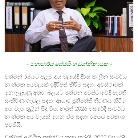
– මහාචාර්ය සේමසිංහ වන්නිනායක –
වත්මන් රජ­යට පළමු අය වැයේදී දීර්ඝ කාලීන සංව­ර්ධ­
නා­ත්මක අය­වැ­යක් ඉදි­රි­පත් කිරීම සඳහා අව­ස්ථා­වක්
නොලැ­බුණු අතර, බල­යට පත්වන අව­ස්ථා­වේදී පැවති
සංකීර්ණ ගැටලු සඳහා ආධාර ප්‍රති­පත්ති තීරණය කිරීම
අය-වැය තුළින් සිදු විය. නමුත් 2026 වස­රේදී සංව­ර්ධ­
නා­ත්මක අය වැයක් ගෙන ­ඒම සඳහා රජ­යට අව­කාශ
පව­තියි.
වත්මන් ආර්ථික තත්ත්වය කතා කරද්දී, 2022 වස­රේදී