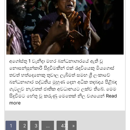
අගෝස්තු 1 වැනිදා මහර බන්ධනාගාරයේ ඇති වූ
නොසන්සුන්කාරී සිදුවීමකින් එක් රැඳවියෙකු මියගොස්
තවත් හත්දෙනෙකු තුවාල ලැබීමත් සමඟ ශ්‍රී ලංකාවේ
බන්ධනාගාර පද්ධතිය මුහුණ දෙන අධික තදබදය පිළිබඳ
ගැටලුව නැවතත් ජාතික අවධානයට ලක්ව තිබේ. මෙම
සිදුවීමට හේතු වූ කරුණු මෙතෙක් නිල වශයෙන්
Read
more
1
2
3
…
473
»