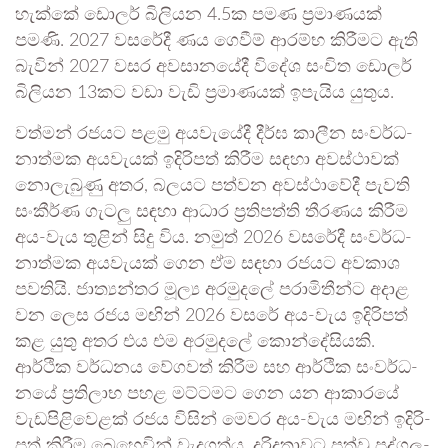
හැක්කේ ඩොලර් බිලි­යන 4.5ක පමණ ප්‍රමා­ණ­යක්
පමණි. 2027 වස­රේදී ණය ගෙවීම් ආරම්භ කිරී­මට ඇති
බැවින් 2027 වසර අව­සා­න­යේදී විදේශ සංචිත ඩොලර්
බිලි­යන 13කට වඩා වැඩි ප්‍රමා­ණ­යක් ඉපැ­යිය යුතුය.
වත්මන් රජ­යට පළමු අයවැයේදී දීර්ඝ කාලීන සංව­ර්ධ­
නා­ත්මක අය­වැ­යක් ඉදි­රි­පත් කිරීම සඳහා අව­ස්ථා­වක්
නොලැ­බුණු අතර, බල­යට පත්වන අව­ස්ථා­වේදී පැවති
සංකීර්ණ ගැටලු සඳහා ආධාර ප්‍රති­පත්ති තීර­ණය කිරීම
අය-වැය තුළින් සිදු විය. නමුත් 2026 වස­රේදී සංව­ර්ධ­
නා­ත්මක අයවැයක් ගෙන­ ඒම සඳහා රජ­යට අව­කාශ
පව­තියි. ජාත්‍ය­න්තර මූල්‍ය අර­මු­දලේ පරා­මි­තීන්ට අදාළ
වන ලෙස රජය මඟින් 2026 වසරේ අය-වැය ඉදි­රි­පත්
කළ යුතු අතර එය එම අර­මු­දලේ කොන්දේ­සි­යකි.
ආර්ථික වර්ධ­නය වේග­වත් කිරීම සහ ආර්ථික සංව­ර්ධ­
නයේ ප්‍රති­ලාභ පහළ මට්ට­මට ගෙන යන ආකා­රයේ
වැඩ­පි­ළි­වෙ­ළක් රජය විසින් මෙවර අය-වැය මඟින් ඉදි­රි­
පත් කිරීම බෙහෙ­වින් වැද­ගත්ය. දරි­ද්‍ර­තා­වට පත්වූ පුද්ග­ල­