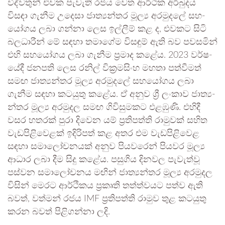
විද්ව­තුන් එවක පැවැති රජය වෙත ආර්ථික අර්බු­දය
විසඳා ගැනීම උදෙසා ජාත්‍ය­න්තර මූල්‍ය අර­මු­දලේ සහ­
යෝ­ගය ලබා ගන්නා ලෙස ඉල්ලීම් කළ ද, එව­කට සිටි
බල­ධා­රීන් මේ සඳහා තමා­ගේම විස­ඳුම් ඇති බව පව­ස­මින්
එහි සහ­යෝ­ගය ලබා ගැනීම ප්‍රමාද කළේය. 2023 වර්ෂ­
යේදී ජන­පති ලෙස රනිල් වික්‍ර­ම­සිංහ මහතා පත්වී­මත්
සමඟ ජාත්‍ය­න්තර මූල්‍ය අර­මු­දලේ සහ­යෝ­ගය ලබා
ගැනීම සඳහා කට­යුතු කළේය. ඒ අනුව ශ්‍රී ලංකාව ජාත්‍ය­
න්තර මූල්‍ය අර­මු­දල සමඟ ගිවි­සු­ම­කට එළ­ඹුණි. එහිදී
වසර හත­රක් පුරා දිවෙන යම් ප්‍රති­පත්ති රාමු­වක් සහිත
වැඩ­පි­ළි­වෙ­ළක් ඉදි­රි­පත් කළ අතර එම වැඩ­පි­ළි­වෙළ
සඳහා සමා­ලෝ­ච­න­යක් අනුව පිය­ව­රෙන් පිය­වර මූල්‍ය
ආධාර ලබා දීම සිදු කළේය. පසු­ගිය දින­වල පැවැත්වූ
පස්වන සමා­ලෝ­ච­නය මඟින් ජාත්‍ය­න්තර මූල්‍ය අර­මු­දල
විසින් මෙරට ආර්ථි­කය ප්‍රකෘති තත්ත්ව­යට පත්ව ඇති
බවත්, වත්මන් රජය IMF ප්‍රති­පත්ති රාමුව තුළ කට­යුතු
කරන බවත් පිළි­ගන්නා ලදි.