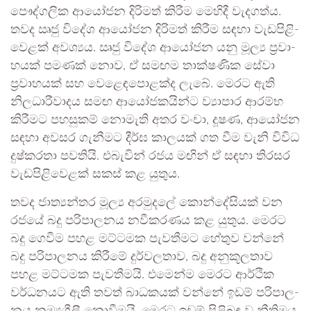
පෞද්ග­ලික ආයෝ­ජන දිරි­මත් කිරීම මෙහිදී වැද­ගත්ය.
තවද ඍජු විදේශ ආයෝ­ජන දිරි­මත් කිරීම සඳහා වැඩ­පි­ළි­
වෙ­ළක් අව­ශ්‍යය. ඍජු විදේශ ආයෝ­ජන යනු මූල්‍ය ප්‍රවා­
හ­යක් පම­ණක් නොව, ඒ සම­ඟම තාක්ෂ­ණික සේවා
ප්‍රවා­හ­යක් සහ වෙළෙ­ඳ­පො­ළක්ද ලැබේ. මෙරට ඇති
නිල­ධා­රී­වා­දය සමඟ ආයෝ­ජ­ක­යින්ට ව්‍යාපාර ආරම්භ
කිරී­මට පහ­සු­කම් නොමැති අතර වංචා, දූෂණ, ආයෝ­ජන
සඳහා අව­සර ගැනී­මට දීර්ඝ කාල­යක් ගත වීම වැනි විවිධ
දුෂ්ක­රතා පව­තියි. එබැ­වින් රජය මඟින් ඒ සඳහා තිර­සර
වැඩ­පි­ළි­වෙ­ළක් සකස් කළ යුතුය.
තවද ජාත්‍ය­න්තර මූල්‍ය අර­මු­දලේ කොන්දේ­සි­යක් වන
රජයේ බදු පරි­පා­ල­නය නවී­ක­ර­ණය කළ යුතුය. මෙරට
බදු ගෙවීම පහළ මට්ට­මක පැව­තී­මට හේතුව වන්නේ
බදු පරි­පා­ල­නය කිරීමේ දුර්ව­ල­තාව, බදු අනු­කූ­ල­තාව
පහළ මට්ට­මක පැව­තී­මයි. එමෙන්ම මෙරට ආර්ථික
වර්ධ­න­යට ඇති තවත් බාධ­ක­යක් වන්නේ ඉඩම් පරි­පා­ල­