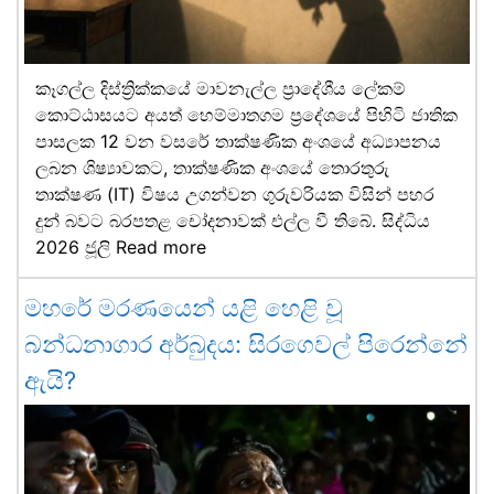
කෑගල්ල දිස්ත්‍රික්කයේ මාවනැල්ල ප්‍රාදේශීය ලේකම්
කොට්ඨාසයට අයත් හෙම්මාතගම ප්‍රදේශයේ පිහිටි ජාතික
පාසලක 12 වන වසරේ තාක්ෂණික අංශයේ අධ්‍යාපනය
ලබන ශිෂ්‍යාවකට, තාක්ෂණික අංශයේ තොරතුරු
තාක්ෂණ (IT) විෂය උගන්වන ගුරුවරියක විසින් පහර
දුන් බවට බරපතළ චෝදනාවක් එල්ල වී තිබේ. සිද්ධිය
2026 ජූලි
Read more
මහරේ මරණයෙන් යළි හෙළි වූ
බන්ධනාගාර අර්බුදය: සිරගෙවල් පිරෙන්නේ
ඇයි?