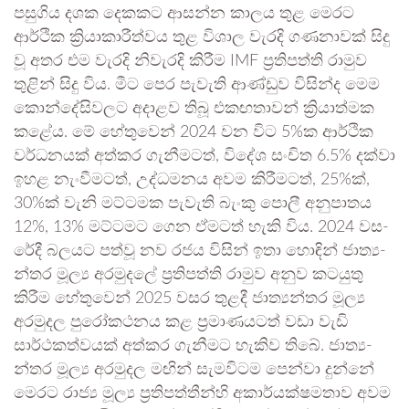
පසු­ගිය දශක දෙක­කට ආසන්න කාලය තුළ මෙරට
ආර්ථික ක්‍රියා­කා­රී­ත්වය තුළ විශාල වැරදි ගණ­නා­වක් සිදු
වූ අතර එම වැරදි නිවැ­රදි කිරීම IMF ප්‍රති­පත්ති රාමුව
තුළින් සිදු විය. මීට පෙර පැවැති ආණ්ඩුව විසින්ද මෙම
කොන්දේ­සි­ව­ලට අදා­ළව තිබූ එක­ඟ­තා­වන් ක්‍රියා­ත්මක
කළේය. මේ හේතු­වෙන් 2024 වන විට 5%ක ආර්ථික
වර්ධ­න­යක් අත්කර ගැනී­ම­ටත්, විදේශ සංචිත 6.5% දක්වා
ඉහළ නැංවී­ම­ටත්, උද්ධ­ම­නය අවම කිරී­ම­ටත්, 25%ක්,
30%ක් වැනි මට්ට­මක පැවැති බැංකු පොලී අනු­පා­තය
12%, 13% මට්ට­මට ගෙන ඒම­ටත් හැකි විය. 2024 වස­
රේදී බල­යට පත්වූ නව රජය විසින් ඉතා හොඳින් ජාත්‍ය­
න්තර මූල්‍ය අර­මු­දලේ ප්‍රති­පත්ති රාමුව අනුව කට­යුතු
කිරීම හේතු­වෙන් 2025 වසර තුළදී ජාත්‍ය­න්තර මූල්‍ය
අර­මු­දල පුරෝ­ක­ථ­නය කළ ප්‍රමා­ණ­ය­ටත් වඩා වැඩි
සාර්ථ­ක­ත්ව­යක් අත්කර ගැනී­මට හැකිව තිබේ. ජාත්‍ය­
න්තර මූල්‍ය අර­මු­දල මඟින් සැම­වි­ටම පෙන්වා දුන්නේ
මෙරට රාජ්‍ය මූල්‍ය ප්‍රති­ප­ත්තීන්හි අකා­ර්ය­ක්ෂ­ම­තාව අවම