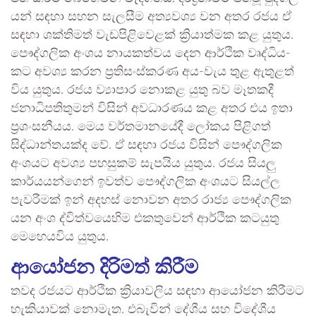
යන් සඳහා සහන සැල­සීම අත්‍ය­වශ්‍ය වන අතර රජය ඒ
සඳහා ශක්ති­මත් වැඩ­පි­ළි­වෙ­ළක් ක්‍රියා­ත්මක කළ යුතුය.
පෞද්ග­ලික අංශය නාය­ක­ත්වය දෙන ආර්ථික වෘද්ධි­ය­
කට අවශ්‍ය කරන ප්‍රති­සං­ස්ක­රණ අය-වැය තුළ ඇතු­ළත්
විය යුතුය. රජය ව්‍යාපාර නොකළ යුතු බව මෑත­කදී
ජනා­ධි­ප­ති­තු­මන් විසින් අව­ධා­ර­ණය කළ අතර එය ඉතා
ප්‍රශං­ස­නී­යය. මෙය වර්ත­මා­න­යේදී ලෝකය පිළි­ගත්
සිද්ධා­න්ත­යක්ද වේ. ඒ සඳහා රජය විසින් පෞද්ග­ලික
අංශ­යට අවශ්‍ය පහ­සු­කම් සැප­යිය යුතුය. රජය සියලු
කාර්ය­ය­න්ගෙන් ඉවත්ව පෞද්ග­ලික අංශ­යට සියල්ල
පැව­රී­මක් ඉන් අද­හස් නොවන අතර රාජ්‍ය පෞද්ග­ලික
යන අංශ ද්විත්ව­යෙ­හිම එක­තු­වෙන් ආර්ථික කට­යුතු
මෙහෙ­ය­විය යුතුය.
ආයෝ­ජන දිරි­මත් කිරීම
තවද රජ­යට ආර්ථික ක්‍රියා­ව­ලිය සඳහා ආයෝ­ජන කිරී­මට
හැකි­යා­වක් නොමැත. එබැ­වින් දේශීය සහ විදේ­ශීය