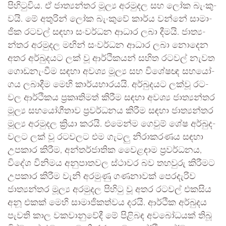
පිහි­ටු­විය. ඒ ජාත්‍ය­න්තර මූල්‍ය අර­මු­දල සහ ලෝක බැංකු­
වයි. මේ අතු­රින් ලෝක බැංකුවේ කාර්ය වන්නේ සාමා­
ජික රට­වල් සඳහා සංව­ර්ධන ආධාර ලබා දීමයි. ජාත්‍ය­
න්තර අර­මු­දල මඟින් සංව­ර්ධන ආධාර ලබා නොදෙන
අතර අර්බු­ද­යට ලක් වූ ආර්ථි­ක­යන් සහිත රට­වල් නැවත
ගොඩ­නැං­වීම සඳහා අවශ්‍ය මූල්‍ය සහ විශේ­ෂඥ සහ­යෝ­
ගය ලබා­දීම මෙහි කාර්ය­භා­ර­යයි. අර්බු­ද­යට ලක්වූ රට­
වල ආර්ථි­කය ප්‍රකෘ­ති­මත් කිරීම සඳහා අවශ්‍ය ජාත්‍ය­න්තර
මූල්‍ය සහ­යෝ­ගී­තාව ප්‍රව­ර්ධ­නය කිරීම සඳහා ජාත්‍ය­න්තර
මූල්‍ය අර­මු­දල ක්‍රියා කරයි. එමෙන්ම ගෙවුම් ශේෂ අර්බු­ද­
ව­ලට ලක් වූ රට­ව­ලට එම ගැටලු නිරා­ක­ර­ණය සඳහා
උප­කාර කිරීම, අන්ත­ර්ජා­තික වෙ‍ෙළ­ඳාම ප්‍රව­ර්ධ­නය,
විදේශ විනි­මය අනු­පා­ත­වල ස්ථාවර බව තහ­වුරු කිරී­මට
උප­කාර කිරීම වැනි අර­මුණු ගණ­නා­වක් පෙර­දැ­රිව
ජාත්‍ය­න්තර මූල්‍ය අර­මු­දල පිහිටු වූ අතර රට­වල් එක­සිය
අනූ එකක් මෙහි සාමා­ජි­ක­ත්වය දරයි. ආර්ථික අර්බු­දය
පැවති කාල වක­වා­නු­වේදී මේ පිළි­බඳ අව­බෝ­ධ­යක් තිබූ