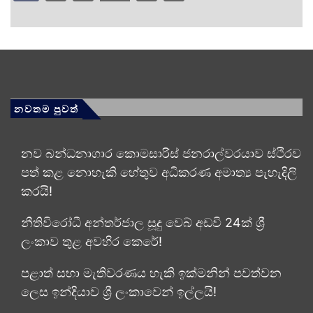
නවතම පුවත්
නව බන්ධනාගාර කොමසාරිස් ජනරාල්වරයාව ස්ථිරව
පත් කළ නොහැකි හේතුව අධිකරණ අමාත්‍ය පැහැදිලි
කරයි!
නීතිවිරෝධී අන්තර්ජාල සූදු වෙබ් අඩවි 24ක් ශ්‍රී
ලංකාව තුළ අවහිර කෙරේ!
පළාත් සභා මැතිවරණය හැකි ඉක්මනින් පවත්වන
ලෙස ඉන්දියාව ශ්‍රී ලංකාවෙන් ඉල්ලයි!