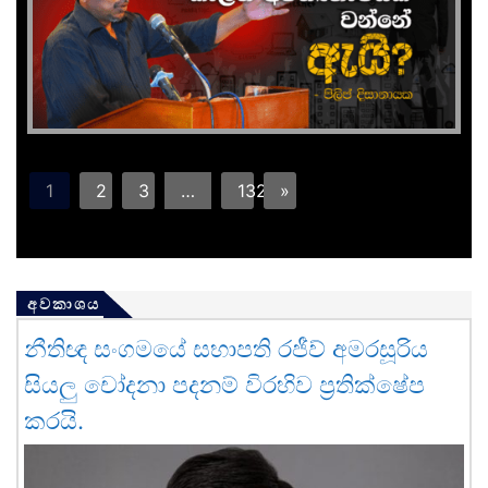
1
2
3
…
132
»
අවකාශය
නීතිඥ සංගමයේ සභාපති රජීව් අමරසූරිය
සියලු චෝදනා පදනම් විරහිව ප්‍රතික්ෂේප
කරයි.