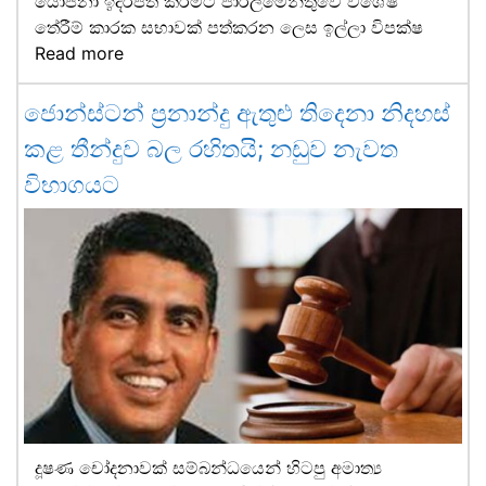
යෝජනා ඉදිරිපත් කිරීමට පාර්ලිමේන්තුවේ විශේෂ
තේරීම් කාරක සභාවක් පත්කරන ලෙස ඉල්ලා විපක්ෂ
Read more
ජොන්ස්ටන් ප්‍රනාන්දු ඇතුළු තිදෙනා නිදහස්
කළ තීන්දුව බල රහිතයි; නඩුව නැවත
විභාගයට
දූෂණ චෝදනාවක් සම්බන්ධයෙන් හිටපු අමාත්‍ය