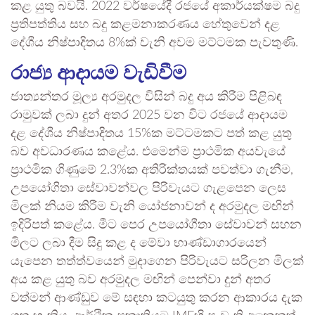
කළ යුතු බවයි. 2022 වර්ෂ­යේදී රජයේ අකා­ර්ය­ක්ෂම බදු
ප්‍රති­ප­ත්තිය සහ බදු කළ­ම­නා­ක­ර­ණය හේතු­වෙන් දළ
දේශීය නිෂ්පා­දි­තය 8%ක් වැනි අවම මට්ට­මක පැව­තුණි.
රාජ්‍ය ආදායම වැඩිවීම
ජාත්‍ය­න්තර මූල්‍ය අර­මු­දල විසින් බදු අය කිරීම පිළි­බඳ
රාමු­වක් ලබා දුන් අතර 2025 වන විට රජයේ ආදා­යම
දළ දේශීය නිෂ්පා­දි­තය 15%ක මට්ට­ම­කට පත් කළ යුතු
බව අව­ධා­ර­ණය කළේය. එමෙන්ම ප්‍රාථ­මික අය­වැයේ
ප්‍රාථ­මික ගිණුමේ 2.3%ක අති­රි­ක්ත­යක් පවත්වා ගැනීම,
උප­යෝ­ගිතා සේවා­ව­න්වල පිරි­වැ­යට ගැළ­පෙන ලෙස
මිලක් නියම කිරීම වැනි යෝජ­නා­වන් ද අර­මු­දල මඟින්
ඉදි­රි­පත් කළේය. මීට පෙර උප­යෝ­ගීතා සේවා­වන් සහන
මිලට ලබා දීම සිදු කළ ද මේවා භාණ්ඩා­ගා­ර­යෙන්
යැපෙන තත්ත්ව­යෙන් මුදා­ගෙන පිරි­වැ­යට සරි­ලන මිලක්
අය කළ යුතු බව අර­මු­දල මඟින් පෙන්වා දුන් අතර
වත්මන් ආණ්ඩුව මේ සඳහා කට­යුතු කරන ආකා­රය දැක