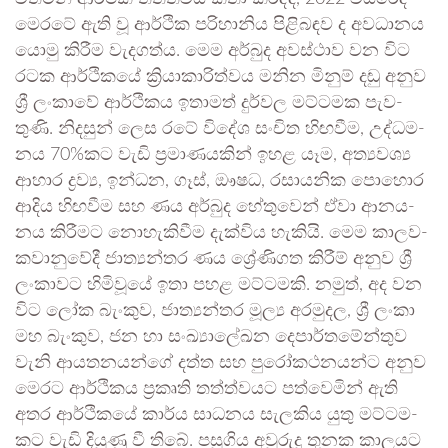
මෙරටේ ඇති වූ ආර්ථික පරි­හා­නිය පිළි­බ­ඳව ද අව­ධා­නය
යොමු කිරීම වැද­ගත්ය. මෙම අර්බුද අව­ස්ථාව වන විට
රටක ආර්ථි­කයේ ක්‍රියා­කා­රි­ත්වය මනින මිනුම් දඬු අනුව
ශ්‍රී ලංකාවේ ආර්ථි­කය ඉතා­මත් දුර්වල මට්ට­මක පැව­
තුණි. නිද­සුන් ලෙස රටේ විදේශ සංචිත හිඟ­වීම, උද්ධ­ම­
නය 70%කට වැඩි ප්‍රමා­ණ­ය­කින් ඉහළ යෑම, අත්‍ය­වශ්‍ය ‍
ආහාර ද්‍රව්‍ය, ඉන්ධන, ගෑස්, ඖෂධ, රසා­ය­නික පොහොර
ආදිය හිඟ­වීම සහ ණය අර්බුද හේතු­වෙන් ඒවා ආන­ය­
නය කිරී­මට නොහැ­කි­වීම දැක්විය හැකියි. මෙම කාල­ව­
ක­වා­නු­වේදී ජාත්‍ය­න්තර ණය ශ්‍රේණි­ගත කිරීම් අනුව ශ්‍රී
ලංකා­වට හිමි­වූයේ ඉතා පහළ මට්ට­මකි. නමුත්, අද වන
විට ලෝක බැංකුව, ජාත්‍ය­න්තර මූල්‍ය අර­මු­දල, ශ්‍රී ලංකා
මහ බැංකුව, ජන හා සංඛ්‍යා­ලේ­ඛන දෙපා­ර්ත­මේ­න්තුව
වැනි ආය­ත­න­යන්ගේ දත්ත සහ පුරෝ­ක­ථ­න­යන්ට අනුව
මෙරට ආර්ථි­කය ප්‍රකෘති තත්ත්ව­යට පත්වෙ­මින් ඇති
අතර ආර්ථි­කයේ කාර්ය සාධ­නය සැල­කිය යුතු මට්ට­ම­
කට වැඩි දියුණු වී තිබේ. පසු­ගිය අවු­රුදු තුනක කාල­යට