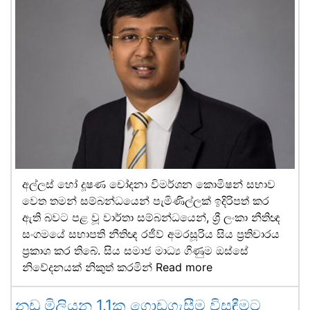
අල්ලස් හෝ දූෂණ චෝදනා විමර්ශන කොමිෂන් සභාව
වෙත තමන් සම්බන්ධයෙන් පැමිණිල්ලක් ඉදිරිපත් කර
ඇති බවට පළ වූ වාර්තා සම්බන්ධයෙන්, ශ්‍රී ලංකා නීතිඥ
සංගමයේ සභාපති නීතිඥ රජීව් අමරසූරිය සිය ප්‍රතිචාරය
ප්‍රකාශ කර තිබේ. සිය සමාජ මාධ්‍ය ගිණුම ඔස්සේ
නිවේදනයක් නිකුත් කරමින්
Read more
නඩු මිලියන 1.1ක ගොඩගැසීම විසඳීමට