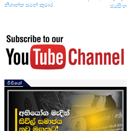
නිශාන්ත සමන් කුමාර
ජයසිංහ
වීඩියෝ