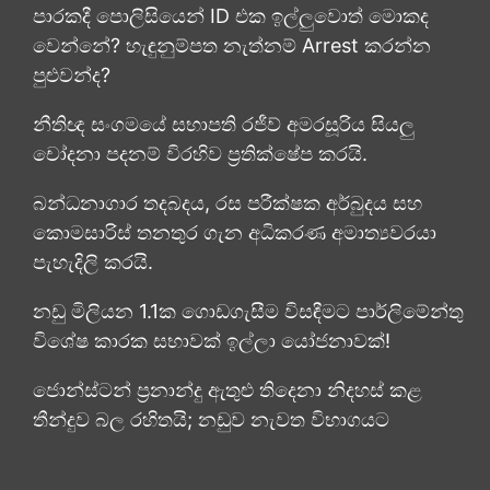
පාරකදී පොලිසියෙන් ID එක ඉල්ලුවොත් මොකද
වෙන්නේ? හැඳුනුම්පත නැත්නම් Arrest කරන්න
පුළුවන්ද?
නීතිඥ සංගමයේ සභාපති රජීව් අමරසූරිය සියලු
චෝදනා පදනම් විරහිව ප්‍රතික්ෂේප කරයි.
බන්ධනාගාර තදබදය, රස පරීක්ෂක අර්බුදය සහ
කොමසාරිස් තනතුර ගැන අධිකරණ අමාත්‍යවරයා
පැහැදිලි කරයි.
නඩු මිලියන 1.1ක ගොඩගැසීම විසඳීමට පාර්ලිමේන්තු
විශේෂ කාරක සභාවක් ඉල්ලා යෝජනාවක්!
ජොන්ස්ටන් ප්‍රනාන්දු ඇතුළු තිදෙනා නිදහස් කළ
තීන්දුව බල රහිතයි; නඩුව නැවත විභාගයට