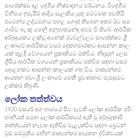
සාපේ­ක්ෂව දළ දේශීය නිෂ්පා­ද­නය වර්ධ­නය, විදේ­ශීය
විනි­මය ඉපැ­යීම් ආදිය සැල­කිය යුතු මට්ට­මක පව­තියි.
එමෙන්ම උද්ධ­ම­නය පහළ ගොස් තිබෙන අතර ඊට සම­
ගා­මීව බැංකු පොලී අනු­පා­ත­යන්ද අවම වී තිබේ. ආර්ථික
අර්බු­ද­ය­කට ලක්වූ අනෙක් රට­ව­ල්ව­ලට සාපේ­ක්ෂව ශ්‍රී
ලංකාවේ ආර්ථි­කය වසර දෙක­හ­මා­ර­කට ආසන්න කාල­
යක් තුළදී වේග­යෙන් ප්‍රකෘ­ති­යට පත්විය. නිද­සුන් ලෙස
ග්‍රීසිය ආර්ථික වශ­යෙන් ප්‍රකෘ­ති­යට පත්වීම සඳහා වසර
දොළ­හ­කට ආසන්න කාල­යක් ගත විය. ජාත්‍ය­න්තර
ආය­තන පවා ශ්‍රී ලංකාවේ මෙකී ප්‍රව­ණ­තාව පැස­සු­මට
ලක්කර තිබුණි.
ලෝක තත්ත්වය
1920 වසරේ අග භාගයේ සිට පැවති ලෝක ආර්ථික පරි­
හා­නි­යත් සමඟ ලෝක ආර්ථි­කයේ ඇති වූ අර්බු­ද­කාරී
තත්ත්ව­යන් නැවත ඇති­වීම වැළැ­ක්වීම සඳහා බ්‍රෙටන්
වුඩ් සම්මු­තිය මඟින් ජාත්‍ය­න්තර ආය­තන ද්විත්ව­යක්