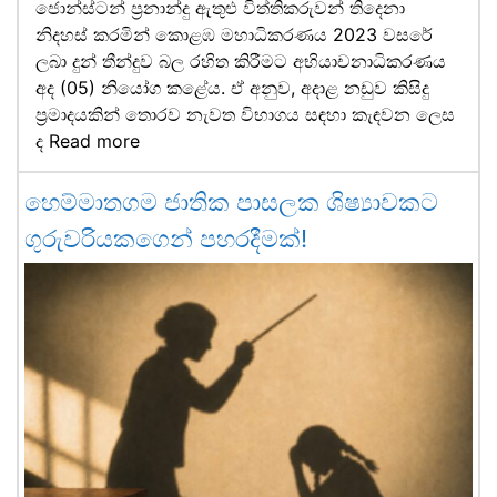
ජොන්ස්ටන් ප්‍රනාන්දු ඇතුළු විත්තිකරුවන් තිදෙනා
නිදහස් කරමින් කොළඹ මහාධිකරණය 2023 වසරේ
ලබා දුන් තීන්දුව බල රහිත කිරීමට අභියාචනාධිකරණය
අද (05) නියෝග කළේය. ඒ අනුව, අදාළ නඩුව කිසිදු
ප්‍රමාදයකින් තොරව නැවත විභාගය සඳහා කැඳවන ලෙස
ද
Read more
හෙම්මාතගම ජාතික පාසලක ශිෂ්‍යාවකට
ගුරුවරියකගෙන් පහරදීමක්!