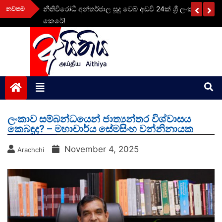
Skip
ළ
නීතිවිරෝධී අන්තර්ජාල සූදු වෙබ් අඩවි 24ක් ශ්‍රී ලංකාව තුළ 
නවතම
to
කෙරේ!
content
aithiya
Human Rights News
ලංකාව සම්බන්ධයෙන් ජාත්‍යන්තර විශ්වාසය
කෙබඳුද? – මහාචාර්ය සේමසිංහ වන්නිනායක
November 4, 2025
Arachchi