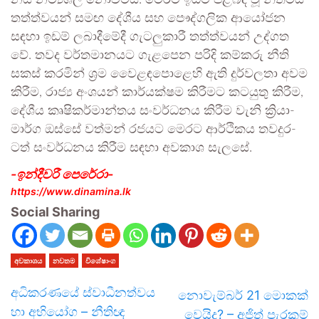
නය නම්‍ය­ශීලී නොවී­මයි. මෙරට ඉඩම් පිළි­බඳ වූ නීති­මය
තත්ත්ව­යන් සමඟ දේශීය සහ පෞද්ග­ලික ආයෝ­ජන
සඳහා ඉඩම් ලබා­දී­මේදී ගැට­ලු­කාරී තත්ත්ව­යන් උද්ගත
වේ. තවද වර්ත­මා­න­යට ගැළ­පෙන පරිදි කම්කරු නීති
සකස් කර­මින් ශ්‍රම වෙ‍ෙළ­ඳ­පො­ළෙහි ඇති දුර්ව­ලතා අවම
කිරීම, රාජ්‍ය අංශ­යන් කාර්ය­ක්ෂම කිරී­මට කට­යුතු කිරීම,
දේශීය කෘෂි­ක­ර්මා­න්තය සංව­ර්ධ­නය කිරීම වැනි ක්‍රියා­
මාර්ග ඔස්සේ වත්මන් රජ­යට මෙරට ආර්ථි­කය තව­දු­ර­
ටත් සංව­ර්ධ­නය කිරීම සඳහා අව­කාශ සැලසේ.
-ඉන්දී­වරී පෙරේරා-
https://www.dinamina.lk
Social Sharing
අවකාශය
නවතම
විශේෂාංග
අධිකරණයේ ස්වාධීනත්වය
නොවැම්බර් 21 මොකක්
හා අභියෝග – නීතිඥ
වෙයිද? – අජිත් පැරකුම්