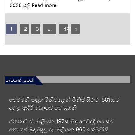
2026 ජූලි
Read more
1
2
3
…
473
»
නවතම පුවත්
චෙම්මනි සමූහ මිනීවළෙන් මිනිස් සිරුරු 501කට
අදාළ අස්ථි කොටස් ගොඩගනී
ජනතාව රු. බිලියන 197ක් බදු ගෙවද්දී අය කර
නොගත් බදු මුදල රු. බිලියන 960 ඉක්මවයි!