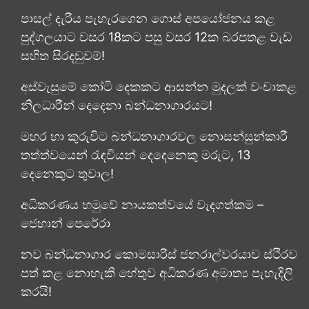
පාසල් දැරිය පැහැරගෙන ගොස් අපයෝජනය කළ
පුද්ගලයාට වසර 18කට පසු වසර 12ක බරපතළ වැඩ
සහිත සිරදඬුවම්!
අස්වැසුමේ කෝටි දෙකකට ආසන්න මුදලක් වංචාකළ
නිලධාරීන් දෙදෙනා බන්ධනාගාරයට!
මහර හා කුරුවිට බන්ධනාගාරවල නොසන්සුන්කාරී
තත්ත්වයෙන් රැඳවියන් දෙදෙනෙකු මරුට, 13
දෙනෙකුට තුවාල!
අධිකරණය හමුවේ නායකත්වයේ වැදගත්කම –
ජෙහාන් පෙරේරා
නව බන්ධනාගාර කොමසාරිස් ජනරාල්වරයාව ස්ථිරව
පත් කළ නොහැකි හේතුව අධිකරණ අමාත්‍ය පැහැදිලි
කරයි!