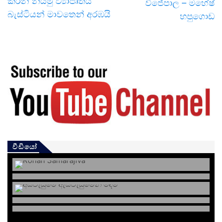
කරන නියමු ව්‍යාපෘතිය
විජේපාල – මහේෂ්
බැස්ටියන් මාවතෙන් අරඹයි
හපුගොඩ
වීඩියෝ