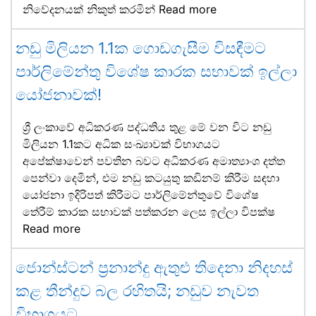
නිවේදනයක් නිකුත් කරමින්
Read more
නඩු මිලියන 1.1ක ගොඩගැසීම විසඳීමට
පාර්ලිමේන්තු විශේෂ කාරක සභාවක් ඉල්ලා
යෝජනාවක්!
ශ්‍රී ලංකාවේ අධිකරණ පද්ධතිය තුළ මේ වන විට නඩු
මිලියන 1.1කට අධික සංඛ්‍යාවක් විභාගයට
අපේක්ෂාවෙන් පවතින බවට අධිකරණ අමාත්‍යාංශ දත්ත
පෙන්වා දෙමින්, එම නඩු කටයුතු කඩිනම් කිරීම සඳහා
යෝජනා ඉදිරිපත් කිරීමට පාර්ලිමේන්තුවේ විශේෂ
තේරීම් කාරක සභාවක් පත්කරන ලෙස ඉල්ලා විපක්ෂ
Read more
ජොන්ස්ටන් ප්‍රනාන්දු ඇතුළු තිදෙනා නිදහස්
කළ තීන්දුව බල රහිතයි; නඩුව නැවත
විභාගයට