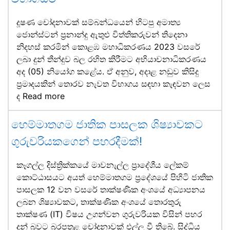
දූෂණ චෝදනාවක් සම්බන්ධයෙන් හිටපු අමාත්‍ය
ජොන්ස්ටන් ප්‍රනාන්දු ඇතුළු විත්තිකරුවන් තිදෙනා
නිදහස් කරමින් කොළඹ මහාධිකරණය 2023 වසරේ
ලබා දුන් තීන්දුව බල රහිත කිරීමට අභියාචනාධිකරණය
අද (05) නියෝග කළේය. ඒ අනුව, අදාළ නඩුව කිසිදු
ප්‍රමාදයකින් තොරව නැවත විභාගය සඳහා කැඳවන ලෙස
ද
Read more
හෙම්මාතගම ජාතික පාසලක ශිෂ්‍යාවකට
ගුරුවරියකගෙන් පහරදීමක්!
කෑගල්ල දිස්ත්‍රික්කයේ මාවනැල්ල ප්‍රාදේශීය ලේකම්
කොට්ඨාසයට අයත් හෙම්මාතගම ප්‍රදේශයේ පිහිටි ජාතික
පාසලක 12 වන වසරේ තාක්ෂණික අංශයේ අධ්‍යාපනය
ලබන ශිෂ්‍යාවකට, තාක්ෂණික අංශයේ තොරතුරු
තාක්ෂණ (IT) විෂය උගන්වන ගුරුවරියක විසින් පහර
දුන් බවට බරපතළ චෝදනාවක් එල්ල වී තිබේ. සිද්ධිය