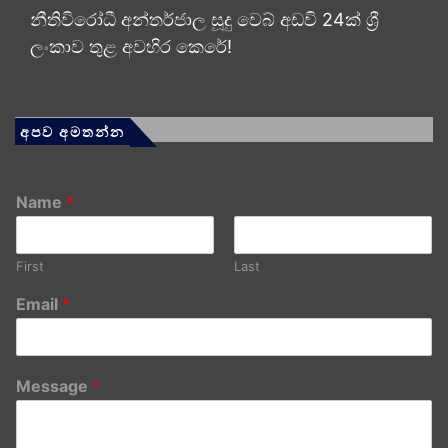
නීතිවිරෝධී අන්තර්ජාල සූදු වෙබ් අඩවි 24ක් ශ්‍රී
ලංකාව තුළ අවහිර කෙරේ!
අපව අමතන්න
Name
*
First
Last
Email
*
Message
*