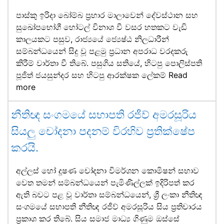
පාස්කු ඉරිදා බෝම්බ ප්‍රහාර මාලාවෙන් දේවස්ථාන සහ
සුඛෝපභෝගී හෝටල් විනාශ වී වසර හතකට වැඩි
කාලයකට පසුව, රාජ්‍යයේ ජ්‍යෙෂ්ඨ නිලධාරීන්
සම්බන්ධයෙන් සිදු වූ පළමු ප්‍රධාන අපරාධ වරදකරු
කිරීම් වාර්තා වී තිබේ. පසුගිය සතියේ, හිටපු පොලිස්පති
පූජිත් ජයසුන්දර සහ හිටපු ආරක්ෂක ලේකම්
Read
more
නීතිඥ සංගමයේ සභාපති රජීව් අමරසූරිය
සියලු චෝදනා පදනම් විරහිව ප්‍රතික්ෂේප
කරයි.
අල්ලස් හෝ දූෂණ චෝදනා විමර්ශන කොමිෂන් සභාව
වෙත තමන් සම්බන්ධයෙන් පැමිණිල්ලක් ඉදිරිපත් කර
ඇති බවට පළ වූ වාර්තා සම්බන්ධයෙන්, ශ්‍රී ලංකා නීතිඥ
සංගමයේ සභාපති නීතිඥ රජීව් අමරසූරිය සිය ප්‍රතිචාරය
ප්‍රකාශ කර තිබේ. සිය සමාජ මාධ්‍ය ගිණුම ඔස්සේ