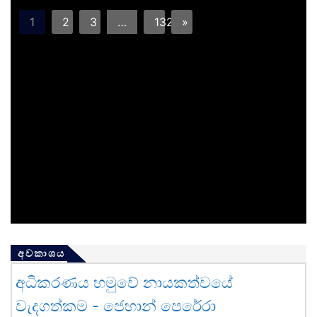
1
2
3
…
132
»
අවකාශය
අධිකරණය හමුවේ නායකත්වයේ
වැදගත්කම - ජෙහාන් පෙරේරා