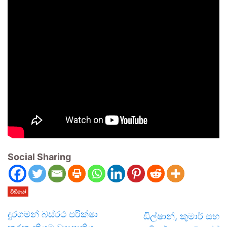
Social Sharing
වීඩියෝ
දුරගමන් බස්රථ පරික්ෂා
ඩිල්ෂාන්, කුමාර් සහ