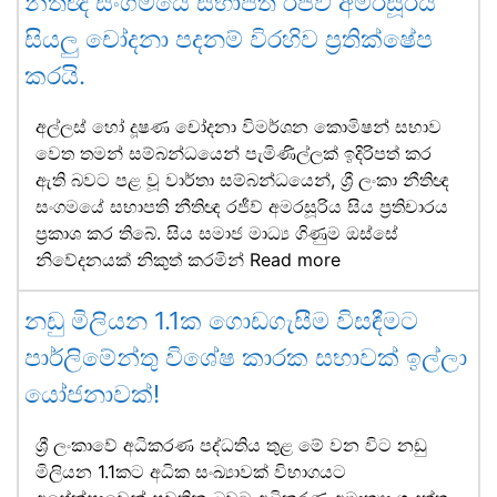
නීතිඥ සංගමයේ සභාපති රජීව් අමරසූරිය
සියලු චෝදනා පදනම් විරහිව ප්‍රතික්ෂේප
කරයි.
අල්ලස් හෝ දූෂණ චෝදනා විමර්ශන කොමිෂන් සභාව
වෙත තමන් සම්බන්ධයෙන් පැමිණිල්ලක් ඉදිරිපත් කර
ඇති බවට පළ වූ වාර්තා සම්බන්ධයෙන්, ශ්‍රී ලංකා නීතිඥ
සංගමයේ සභාපති නීතිඥ රජීව් අමරසූරිය සිය ප්‍රතිචාරය
ප්‍රකාශ කර තිබේ. සිය සමාජ මාධ්‍ය ගිණුම ඔස්සේ
නිවේදනයක් නිකුත් කරමින්
Read more
නඩු මිලියන 1.1ක ගොඩගැසීම විසඳීමට
පාර්ලිමේන්තු විශේෂ කාරක සභාවක් ඉල්ලා
යෝජනාවක්!
ශ්‍රී ලංකාවේ අධිකරණ පද්ධතිය තුළ මේ වන විට නඩු
මිලියන 1.1කට අධික සංඛ්‍යාවක් විභාගයට