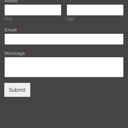
Name
*
First
Last
Email
*
Message
*
Submit