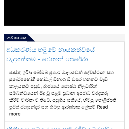
අවකාශය
අධිකරණය හමුවේ නායකත්වයේ
වැදගත්කම - ජෙහාන් පෙරේරා
පාස්කු ඉරිදා බෝම්බ ප්‍රහාර මාලාවෙන් දේවස්ථාන සහ
සුඛෝපභෝගී හෝටල් විනාශ වී වසර හතකට වැඩි
කාලයකට පසුව, රාජ්‍යයේ ජ්‍යෙෂ්ඨ නිලධාරීන්
සම්බන්ධයෙන් සිදු වූ පළමු ප්‍රධාන අපරාධ වරදකරු
කිරීම් වාර්තා වී තිබේ. පසුගිය සතියේ, හිටපු පොලිස්පති
පූජිත් ජයසුන්දර සහ හිටපු ආරක්ෂක ලේකම්
Read
more