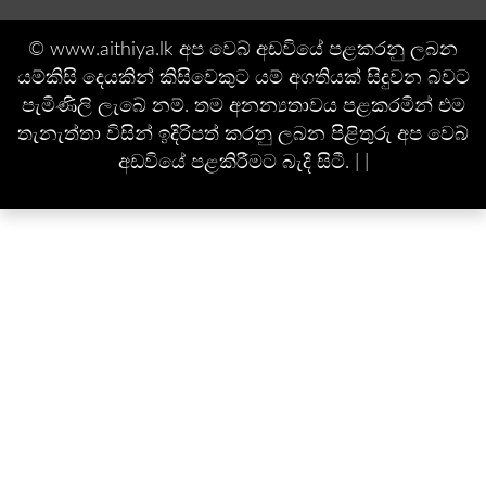
© www.aithiya.lk අප වෙබ් අඩවියේ පළකරනු ලබන
යම්කිසි දෙයකින් කිසිවෙකුට යම් අගතියක් සිදුවන බවට
පැමිණිලි ලැබේ නම්. තම අනන්‍යතාවය පළකරමින් එම
තැනැත්තා විසින් ඉදිරිපත් කරනු ලබන පිළිතුරු අප වෙබ්
අඩවියේ පළකිරීමට බැදී සිටී. | |