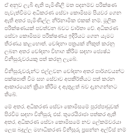
ඒ අනුව ලැබී ඇති පැමිණිලි මත පදනම්ව පරීක්ෂණ
පැවැත්වීමට අධිකරණ සේවා කොමිසම පියවර ගෙන
ඇති අතර පැමිණිල්ල නිර්නාමික එකක් නම්, මූලික
පරීක්ෂණයක් පවත්වන බවට වාර්තා වේ. අධිකරණ
සේවා කොමිසම පරීක්ෂණය ඉදිරියට ගෙන යෑමට
තීරණය කළහොත්, චෝදනා පත්‍රයක් නිකුත් කරනු
ලබන අතර චෝදනා විභාග කිරීම සඳහා ජ්‍යෙෂ්ඨ
විනිසුරුවරයකු පත් කරනු ලැබේ.
විනිසුරුවරුන්ට එල්ලවන චෝදනා අතර පාර්ශවයන්ට
පක්ෂපාතී වීම සහ සේවාව අපකීර්තියට පත් කරන
ආකාරයෙන් ක්‍රියා කිරීම ද ඇතුළත් බව දැනගන්නට
තිබේ.
මේ අතර, අධිකරණ සේවා කොමිසමේ පුරප්පාඩුවක්
පිරවීම සඳහා විනිසුරු එස්. තුරෙයිරාජා පත්කර ඇති
අතර, අධිකරණ සේවා කොමිසමේ නව ලේකම්වරයා
ලෙස බදුල්ල මහාධිකරණ විනිසුරු ප්‍රසන්න අල්විස් නම්