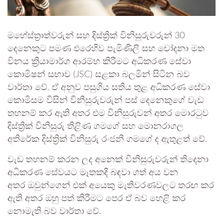
මහේස්ත්‍රාත්වරුන් සහ දිස්ත්‍රික් විනිසුරුවරුන් 30
දෙනෙකුට පමණ එරෙහිව පැමිණිලි සහ චෝදනා මත
විනය ක්‍රියාමාර්ග ආරම්භ කිරීමට අධිකරණ සේවා
කොමිෂන් සභාව (JSC) සළකා බලමින් සිටින බව
වාර්තා වේ. ඒ අනුව පසුගිය සතිය තුළ අධිකරණ සේවා
කොමිසම විසින් විනිසුරුවරුන් පස් දෙනෙකුගේ වැඩ
තහනම් කර ඇති අතර එම විනිසුරුවන් අතර මොරටුව
දිස්ත්‍රික් විනිසුරු තිළිණ ගමගේ සහ මොනරාගල
අතිරේක දිස්ත්‍රික් විනිසුරු රංජනී ගමගේ ද ඇතුළත් වේ.
වැඩ තහනම් කරන ලද අනෙක් විනිසුරුවරුන් තිදෙනා
අධිකරණ සේවයට මෑතකදී බඳවා ගත් අය වන
අතර ඔවුන්ගෙන් එක් අයෙකු මැතිවරණවලට තරඟ කර
ඇති අතර ඔහු පත් කිරීමට පෙර ඒ බව හෙළි කර
නොමැති බව වාර්තා වේ.