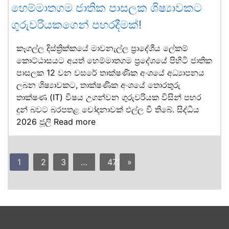
හෙම්මාතගම ජාතික පාසලක ශිෂ්‍යාවකට
ගුරුවරියකගෙන් පහරදීමක්!
කෑගල්ල දිස්ත්‍රික්කයේ මාවනැල්ල ප්‍රාදේශීය ලේකම්
කොට්ඨාසයට අයත් හෙම්මාතගම ප්‍රදේශයේ පිහිටි ජාතික
පාසලක 12 වන වසරේ තාක්ෂණික අංශයේ අධ්‍යාපනය
ලබන ශිෂ්‍යාවකට, තාක්ෂණික අංශයේ තොරතුරු
තාක්ෂණ (IT) විෂය උගන්වන ගුරුවරියක විසින් පහර
දුන් බවට බරපතළ චෝදනාවක් එල්ල වී තිබේ. සිද්ධිය
2026 ජූලි
Read more
1
2
3
…
473
»