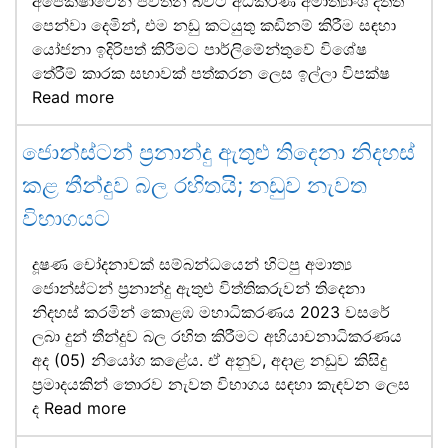
අපේක්ෂාවෙන් පවතින බවට අධිකරණ අමාත්‍යාංශ දත්ත
පෙන්වා දෙමින්, එම නඩු කටයුතු කඩිනම් කිරීම සඳහා
යෝජනා ඉදිරිපත් කිරීමට පාර්ලිමේන්තුවේ විශේෂ
තේරීම් කාරක සභාවක් පත්කරන ලෙස ඉල්ලා විපක්ෂ
Read more
ජොන්ස්ටන් ප්‍රනාන්දු ඇතුළු තිදෙනා නිදහස්
කළ තීන්දුව බල රහිතයි; නඩුව නැවත
විභාගයට
දූෂණ චෝදනාවක් සම්බන්ධයෙන් හිටපු අමාත්‍ය
ජොන්ස්ටන් ප්‍රනාන්දු ඇතුළු විත්තිකරුවන් තිදෙනා
නිදහස් කරමින් කොළඹ මහාධිකරණය 2023 වසරේ
ලබා දුන් තීන්දුව බල රහිත කිරීමට අභියාචනාධිකරණය
අද (05) නියෝග කළේය. ඒ අනුව, අදාළ නඩුව කිසිදු
ප්‍රමාදයකින් තොරව නැවත විභාගය සඳහා කැඳවන ලෙස
ද
Read more