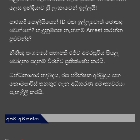
ලෙස ඉන්දියාව ශ්‍රී ලංකාවෙන් ඉල්ලයි!
පාරකදී පොලිසියෙන් ID එක ඉල්ලුවොත් මොකද
වෙන්නේ? හැඳුනුම්පත නැත්නම් Arrest කරන්න
පුළුවන්ද?
නීතිඥ සංගමයේ සභාපති රජීව් අමරසූරිය සියලු
චෝදනා පදනම් විරහිව ප්‍රතික්ෂේප කරයි.
බන්ධනාගාර තදබදය, රස පරීක්ෂක අර්බුදය සහ
කොමසාරිස් තනතුර ගැන අධිකරණ අමාත්‍යවරයා
පැහැදිලි කරයි.
අපව අමතන්න