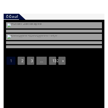
වීඩියෝ
1
2
3
…
132
»