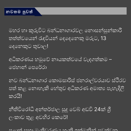
නවතම පුවත්
මහර හා කුරුවිට බන්ධනාගාරවල නොසන්සුන්කාරී
තත්ත්වයෙන් රැඳවියන් දෙදෙනෙකු මරුට, 13
දෙනෙකුට තුවාල!
අධිකරණය හමුවේ නායකත්වයේ වැදගත්කම –
ජෙහාන් පෙරේරා
නව බන්ධනාගාර කොමසාරිස් ජනරාල්වරයාව ස්ථිරව
පත් කළ නොහැකි හේතුව අධිකරණ අමාත්‍ය පැහැදිලි
කරයි!
නීතිවිරෝධී අන්තර්ජාල සූදු වෙබ් අඩවි 24ක් ශ්‍රී
ලංකාව තුළ අවහිර කෙරේ!
පළාත් සභා මැතිවරණය හැකි ඉක්මනින් පවත්වන