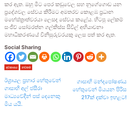
කර ඇත. ඔහු මීට පෙර කඩුවෙල සහ නුගේගොඩ යන
ප්‍රදේශවල සේවය කිරීමට අමතරව කොළඹ ප්‍රධාන
මහේස්ත්‍රාත්වරයා ලෙසද සේවය කළේය. හිටපු ලේකම්
සංජීව් සෝමරත්න ගල්කිස්ස සිවිල් අභියාචනා
මහාධිකරණයේ විනිසුරුවරයකු ලෙස පත් කර ඇත.
Social Sharing
අවකාශය
නවතම
ඊශ්‍රායල ප්‍රහාර හේතුවෙන්
ගාසාහි මන්දපෝෂණය
ගාසාහි අල් ජසීරා
හේතුවෙන් මියයන පිරිස
මාධ්‍යවේදීන් පස් දෙනෙකු
217ක් දක්වා ඉහළට!
මිය යයි.