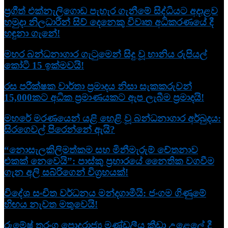
ප්‍රගීත් එක්නැලිගොඩ පැහැර ගැනීමේ සිද්ධියට අදාළව
හමුදා නිලධාරීන් සිව් දෙනෙකු විවෘත අධි­ක­ර­ණ­යේ දී
හඳුනා ගැනේ!
මහර බන්ධනාගාර ගැටුමෙන් සිදු වූ හානිය රුපියල්
කෝටි 15 ඉක්මවයි!
රස පරීක්ෂක වාර්තා ප්‍රමාදය නිසා සැකකරුවන්
15,000කට අධික ප්‍රමාණයකට ඇප ලැබීම ප්‍රමාදයි!
මහරේ මරණයෙන් යළි හෙළි වූ බන්ධනාගාර අර්බුදය:
සිරගෙවල් පිරෙන්නේ ඇයි?
“නොසැලකිලිමත්කම සහ මිනීමැරුම් චේතනාව
එකක් නෙවෙයි”: පාස්කු ප්‍රහාරයේ නෛතික වගවීම
ගැන අලි සබ්රිගෙන් විග්‍රහයක්!
විදේශ සංචිත වර්ධනය මන්දගාමීයි: ජංගම ගිණුමේ
හිඟය නැවත මතුවෙයි!
රුමේෂ් තරංග පොදුරාජ්‍ය මණ්ඩලීය ක්‍රීඩා උළෙලේ දී