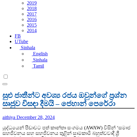
2019
2018
2017
2016
2015
2014
FB
UTube
Sinhala
English
Sinhala
Tamil
සුළු ජාතීන්ට අවශ්‍ය රජය ඔවුන්ගේ ප්‍රශ්න
සෘජුව විසඳා දීමයි – ජෙහාන් පෙරේරා
aithiya
December 28, 2024
යුද්ධයෙන් පීඩාවට පත් කාන්තා සංගමය (AWAW) විසින් ‘සමාජ
සහජීවනය සහ සහජීවනය තුළින් සාමකාමී බහුත්වවාදී ශ්‍රී