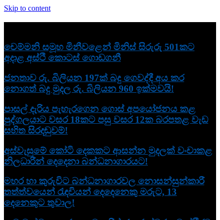
Skip to content
නවතම
චෙම්මනි සමූහ මිනීවළෙන් මිනිස් සිරුරු 501කට
අදාළ අස්ථි කොටස් ගොඩගනී
ජනතාව රු. බිලියන 197ක් බදු ගෙවද්දී අය කර
නොගත් බදු මුදල රු. බිලියන 960 ඉක්මවයි!
පාසල් දැරිය පැහැරගෙන ගොස් අපයෝජනය කළ
පුද්ගලයාට වසර 18කට පසු වසර 12ක බරපතළ වැඩ
සහිත සිරදඬුවම්!
අස්වැසුමේ කෝටි දෙකකට ආසන්න මුදලක් වංචාකළ
නිලධාරීන් දෙදෙනා බන්ධනාගාරයට!
මහර හා කුරුවිට බන්ධනාගාරවල නොසන්සුන්කාරී
තත්ත්වයෙන් රැඳවියන් දෙදෙනෙකු මරුට, 13
දෙනෙකුට තුවාල!