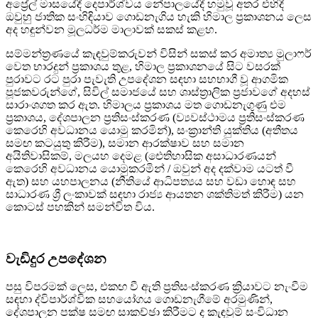
අප්‍රේල් මාසයේදී දෙපාර්ශ්වය නේපාලයේදී හමුවූ අතර එහිදී
ඔවුහු ජාතික සංහිඳියාව ගොඩනැගිය හැකි හිමාල ප්‍රකාශනය ලෙස
අද හඳුන්වන මූලධර්ම මාලාවක් සකස් කළහ.
සම්මන්ත්‍රණයේ කැඳවුම්කරුවන් විසින් සකස් කර අමාත්‍ය මුලාෆර්
වෙත භාරදුන් ප්‍රකාශය තුළ, හිමාල ප්‍රකාශනයේ සිට වසරක්
පුරාවට රට පුරා පැවැති උපදේශන සඳහා සහභාගී වූ ආගමික
පූජකවරුන්ගේ, සිවිල් සමාජයේ සහ ශාස්ත්‍රාලික ප්‍රජාවගේ අදහස්
සාරාංශගත කර ඇත. හිමාලය ප්‍රකාශය මත ගොඩනැගුණු එම
ප්‍රකාශය, දේශපාලන ප්‍රතිසංස්කරණ (ව්‍යවස්ථාමය ප්‍රතිසංස්කරණ
කෙරෙහි අවධානය යොමු කරමින්), සංක්‍රාන්ති යුක්තිය (අතීතය
සමඟ කටයුතු කිරීම), සමාන ආරක්ෂාව සහ සමාන
අයිතිවාසිකම්, මලයහ දෙමළ (ඓතිහාසික අසාධාරණයන්
කෙරෙහි අවධානය යොමුකරමින් / ඔවුන් අද දක්වාම යටත් වී
ඇත) සහ යහපාලනය (නීතියේ ආධිපත්‍යය සහ වඩා හොඳ සහ
සාධාරණ ශ්‍රී ලංකාවක් සඳහා රාජ්‍ය ආයතන ශක්තිමත් කිරීම) යන
කොටස් පහකින් සමන්විත විය.
වැඩිදුර උපදේශන
පසු විපරමක් ලෙස, එකඟ වී ඇති ප්‍රතිසංස්කරණ ක්‍රියාවට නැංවීම
සඳහා ද්විපාර්ශ්වික සහයෝගය ගොඩනැගීමේ අරමුණින්,
දේශපාලන පක්ෂ සමඟ සාකච්ඡා කිරීමට ද කැඳවුම් සංවිධාන