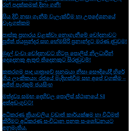
රන් පදක්කමක් දිනා ගනී!
සිය දිවි නසා ගැනීම් වැලැක්වීම හා උපදේශනයේ
වැදැගත්කම
පාස්කු ප්‍රහාරය වළක්වා නොගැනීමේ චෝදනාවට
පූජිත් ජයසුන්දර සහ හේමසිරි ප්‍රනාන්දුට මරණ දඬුවම!
මුදල් වංචා චෝදනාවට හිටපු පොලිස් නිලධාරීන්
දෙදෙනකු ඇතුළු තිදෙනකුට සිරදඬුවම්!
කතරගම පාද යාත්‍රාවේ සුනඛයා නිසා සෞදියේදී හිරේ
ගිය ලාංකිකයා: රජයේ මැදිහත්වීම සහ අපේ වගකීම –
අජිත් පැරකුම් ජයසිංහ
මත්ද්‍රව්‍ය සමඟ දෙහිවල පොලිස් ස්ථානයේ SI
අත්අඩංගුවට!
අධිකරණ ක්‍රියාවලිය වඩාත් කාර්යක්ෂම හා විධිමත්
කිරීමට අධිකරණ සංවිධාන පනත සංශෝධනයට
අනුමැතිය.