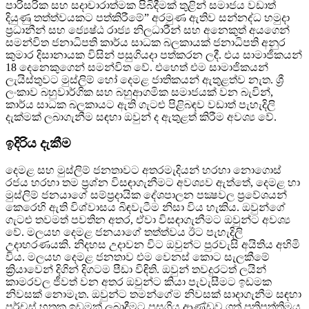
පාරිසරික සහ සදාචාරාත්මක පිබිදීමක් තුළින් සමාජය වඩාත්
දියුණු තත්ත්වයකට පත්කිරීමේ” අරමුණ ඇතිව සන්නද්ධ හමුදා
ප්‍රධානීන් සහ ජ්‍යෙෂ්ඨ රාජ්‍ය නිලධාරීන් සහ අනෙකුත් අයගෙන්
සමන්විත ජනාධිපති කාර්ය සාධක බලකායක් ජනාධිපති අනුර
කුමාර දිසානායක විසින් පසුගියදා පත්කරන ලදී. එය සාමාජිකයන්
18 දෙනෙකුගෙන් සමන්විත වේ. එහෙත් එම සාමාජිකයන්
ලැයිස්තුවට මුස්ලිම් හෝ දෙමළ ජාතිකයන් ඇතුළත්ව නැත. ශ්‍රී
ලංකාව බහුවාර්ගික සහ බහුආගමික සමාජයක් වන බැවින්,
කාර්ය සාධක බලකායට ඇති ගැටළු පිළිබඳව වඩාත් පැහැදිලි
දැක්මක් ලබාගැනීම සඳහා ඔවුන් ද ඇතුළත් කිරීම අවශ්‍ය වේ.
ඉදිරිය දැකීම
දෙමළ සහ මුස්ලිම් ජනතාවට අතරමැදියන් හරහා නොගොස්
රජය හරහා තම ප්‍රශ්න විසඳාගැනීමට අවශ්‍යව ඇත්තේ, දෙමළ හා
මුස්ලිම් ජනයාගේ සම්ප්‍රදායික දේශපාලන පක්‍ෂවල ප්‍රවේශයන්
කෙරෙහි ඇති විශ්වාසය බිඳවැටීම නිසා විය හැකිය. ඔවුන්ගේ
ගැටළු තවමත් පවතින අතර, ඒවා විසඳාගැනීමට ඔවුන්ට අවශ්‍ය
වේ. මලයහ දෙමළ ජනයාගේ තත්ත්වය ඊට පැහැදිලි
උදාහරණයකි. නිදහස උදාවන විට ඔවුන්ට පුරවැසි අයිතිය අහිමි
විය. මලයහ දෙමළ ජනතාව එම වෙනස් කොට සැලකීමේ
ක්‍රියාවෙන් දිගින් දිගටම පීඩා විඳිති. ඔවුන් තවදුරටත් ලයින්
කාමරවල ජීවත් වන අතර ඔවුන්ට කියා පැවැසීමට ඉඩමක
නිවසක් නොමැත. ඔවුන්ට තමන්ගේම නිවසක් සාදාගැනීම සඳහා
පර්චස් හතක ඉඩමක් ලබාදීමට පසුගිය ආණ්ඩුව ගත් ප්‍රතිපත්තිමය