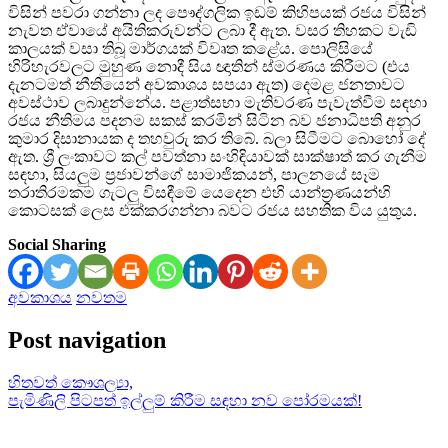
විසින් පවරා ගන්නා ලද පෞද්ගලික ඉඩම් කිහිපයක් රජය විසින්
නැවත ඒවායේ අයිතිකරුවන්ට ලබා දී ඇත. වසර තිහකට වැඩි
කාලයක් වසා තිබූ මාර්ගයක් විවෘත කළේය. පොලිසියේ
හිරිහැරවලට මුහුණ නොදී සිය ඥාතින් ස්මරණය කිරීමට (එය
දැනටමත් නීතියෙන් අවකාශය සපයා ඇත) දෙමළ ජනතාවට
අවස්ථාව ලබාදුන්නේය. පළාත්සභා මැතිවරණ පැවැත්වීම සඳහා
රජය නීතිමය පදනම සකස් කරමින් සිටින බව ජනාධිපති අනුර
කුමාර දිසානායක ද තහවුරු කර තිබේ. බලා සිටීමට බොහෝ දේ
ඇත. ශ්‍රී ලංකාවට කල් පවත්නා සංහිඳියාවක් සාක්ෂාත් කර ගැනීම
සඳහා, සියලුම ප්‍රජාවන්ගේ සාමාජිකයන්, පාලනයේ සෑම
තරාතිරමකම ගැටලු විසඳීමේ යෙදෙන එහි යාන්ත්‍රණයන්හි
කොටසක් ලෙස එක්කරගන්නා බවට රජය සහතික විය යුතුය.
Social Sharing
අවකාශය
නවතම
Post navigation
හිතවත් කෞශල්‍යා,
පැමිණිලි පිටපත් ඉල්ලුම් කිරීම සඳහා නව පෝරමයක්!