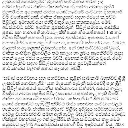
ලංකාවක් ගොඩනැගීම’ මැයෙන් සංවිධානය කරන ලද
සම්මන්ත්‍රණයට ජාතික ඒකාබද්ධතා නියෝජ්‍ය අමාත්‍ය මුනීර්
මුලෆර් සහ අනෙකුත් සාමය ගොඩනැංවීමේ සංවිධාන ද සහභාගී
වීම විශේෂත්වයකි. ජාතික ඒකාග්‍රතාව සඳහා රජයේ කැපවීම
පිළිබඳව අමාත්‍යවරයා එහිදී චතුර ලෙස කතාකළේය. මෙම
අවස්ථාවට සර්ව ආගමික පූජකවරුන්, සිවිල් සමාජය, ශාස්ත්‍රීය
ප්‍රජාව සහ තානාපති කාර්යාල කිහිපයක නියෝජිතයෝ 150 කට
අධික පිරිසක් සහභාගී වූහ. මෙම අවස්ථාවට අමාත්‍යවරයාගේ
සහභාගීත්වය සහ ඔහුගේ කතාව, සහභාගිවන්නන්ට සහ රටටම
වැදගත් සංඥා දෙකක් ලබාදුන්නේය. ඉන් එක් පණිවිඩයක් වූයේ,
ජාතික සංහිඳියා ක්‍රියාවලිය තම කාලය හා ශ්‍රමය කැපකිරීමට සුදුසු
එකක් ලෙස රජය සලකන බවයි. අනෙක් පණිවිඩය වූයේ, රටේ
යහපැවැත්ම සඳහා සිවිල් සමාජයේ සහ පුරවැසියන්ගේ
කාර්යභාරය වැදගත් කොට සලකන බවයි.
‘සමාජ සහජීවනය සහ සහජීවනය තුළින් සාමකාමී බහුත්වවාදී ශ්‍රී
ලංකාවක් ගොඩනැගීම’ යන මැයෙන් පැවැති සමුළුවේදී පැහැදිලි
වූ සිවිල් සමාජයේ සාධනීය කාර්යභාරය වන්නේ, රජයට ගැටලු
විසඳීමට අවශ්‍ය පසුබිම සිවිල් සමාජයට සකස් කළ හැකි වීමයි.
ජාතික අවශ්‍යතා වෙනුවෙන් රජය ගන්නා තීරණ බිම් මට්ටමට
ගොස් ජනතාවට පැහැදිලි කිරීමට රාජ්‍ය නොවන සංවිධානවලට
හැකියාව තිබේ. ජාතික සංහිඳියාව පිළිබඳ අර්බුදය සම්බන්ධයෙන්
දෙමළ ඩයස්පෝරාව සමඟ ඇති ගැටලූ බිඳදැමීමට ජ්‍යෙෂ්ඨ බෞද්ධ
භික්ෂූන් වහන්සේලා ගත් මුලපිරීමක් මත සංවිධානය කළ මෙම
සමුළුවට මුල්ෆර් අමාත්‍යවරයා සහභාගි වීම ආදර්ශයක් විය. 2023