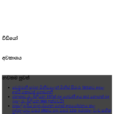
වීඩියෝ
අවකාශය
නවතම පුවත්
චෙම්මනි සමූහ මිනීවළෙන් මිනිස් සිරුරු 501කට අදාළ
අස්ථි කොටස් ගොඩගනී
ජනතාව රු. බිලියන 197ක් බදු ගෙවද්දී අය කර නොගත් බදු
මුදල රු. බිලියන 960 ඉක්මවයි!
පාසල් දැරිය පැහැරගෙන ගොස් අපයෝජනය කළ
පුද්ගලයාට වසර 18කට පසු වසර 12ක බරපතළ වැඩ සහිත