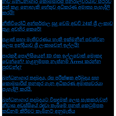
නව බන්ධනාගාර කොමසාරිස් ජනරාල්වරයාව ස්ථිරව
පත් කළ නොහැකි හේතුව අධිකරණ අමාත්‍ය පැහැදිලි
කරයි!
නීතිවිරෝධී අන්තර්ජාල සූදු වෙබ් අඩවි 24ක් ශ්‍රී ලංකාව
තුළ අවහිර කෙරේ!
පළාත් සභා මැතිවරණය හැකි ඉක්මනින් පවත්වන
ලෙස ඉන්දියාව ශ්‍රී ලංකාවෙන් ඉල්ලයි!
පාරකදී පොලිසියෙන් ID එක ඉල්ලුවොත් මොකද
වෙන්නේ? හැඳුනුම්පත නැත්නම් Arrest කරන්න
පුළුවන්ද?
බන්ධනාගාර තදබදය, රස පරීක්ෂක අර්බුදය සහ
කොමසාරිස් තනතුර ගැන අධිකරණ අමාත්‍යවරයා
පැහැදිලි කරයි.
බන්ධනාගාර තදබදයට විසඳුමක් ලෙස සැකකරුවන්
නිවාස අඩස්සියේ රඳවා තැබීමේ පනත් කෙටුම්පත
කඩිනම් කිරීමට කැබිනට් අනුමැතිය