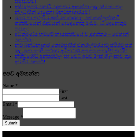
සිරදඬුවම්!
අස්වැසුමේ කෝටි දෙකකට ආසන්න මුදලක් වංචාකළ
නිලධාරීන් දෙදෙනා බන්ධනාගාරයට!
මහර හා කුරුවිට බන්ධනාගාරවල නොසන්සුන්කාරී
තත්ත්වයෙන් රැඳවියන් දෙදෙනෙකු මරුට, 13 දෙනෙකුට
තුවාල!
අධිකරණය හමුවේ නායකත්වයේ වැදගත්කම – ජෙහාන්
පෙරේරා
නව බන්ධනාගාර කොමසාරිස් ජනරාල්වරයාව ස්ථිරව පත්
කළ නොහැකි හේතුව අධිකරණ අමාත්‍ය පැහැදිලි කරයි!
නීතිවිරෝධී අන්තර්ජාල සූදු වෙබ් අඩවි 24ක් ශ්‍රී ලංකාව තුළ
අවහිර කෙරේ!
අපව අමතන්න
Name
*
First
Last
Email
*
Message
*
Submit
© www.aithiya.lk අප වෙබ් අඩවියේ පළකරනු ලබන යම්කිසි