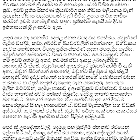
තීරණය තවමත් ක්‍රියාත්මක වී නොමැත. යටත් විජිත යෝජනා
ක්‍රම, ඉඩම් ප්‍රතිසංස්කරණ ක්‍රියාමාර්ග සහ නිවාස මිලියනය වැනි
දැවැන්ත නිවාස වැඩසටහන් වැනි විවිධ උපාය මාර්ග භාවිත
කරමින් ඉඩම් නොමැතිකම සඳහා ප්‍රතිකර්ම සැපයීමේ දීර්ඝ
ඉතිහාසයක් ශ්‍රී ලංකාවට ඇත.
උතුර සහ නැගෙනහිර දෙමළ ජනතාවටද එය එසේමය. ඔවුන්ගේ
ගැටළු විසඳීම, කුඩා, අර්ථවත් පියවරවලින් පටන්ගෙන, විශ්වාසය
නැවත ගොඩනඟා, විශාල ප්‍රතිසංස්කරණ සඳහා මගපෑදිය හැකිය.
ඔවුන්ගෙන් සමහරකට වසර ගණනාවකට පෙර හමුදාව නිසා
තම ඉඩම් අහිමි වූ අතර, තවමත් ඒවා ආපසු ලබාගැනීමට
නොහැකි වී තිබේ. ඔවුන්ගෙන් ඇතැමකුට දරුවන් අහිමි වී ඇති
අතර, ඔවුන් සිටින්නේ කොහේද, ඔවුන්ට සිදු වූයේ කුමක්දැයි
නොදනී. එම දරුවන්ගෙන් සමහරක් ඔවුන්ගේ දෙමාපියන් විසින්
හමුදාවට භාරදුන් නමුත් ඇතැමකු ගැන තොරතුරු නොමැත.
මූලික මට්ටමින්, දෙමළ භාෂාව ද ආණ්ඩුක්‍රම ව්‍යවස්ථාව ඔස්සේ
රාජ්‍ය භාෂාවක් බවට පත්කර තිබුණද, දෙමළ භාෂාව කතාකරන
ජනතාවට රජයෙන් කෙරෙන නිල සන්නිවේදනයන් දිගටම
කෙරෙනුයේ සිංහල භාෂාවෙන් ය. වඩාත් මෑතකාලීන සහ වඩාත්
අස්ථාවර, ගැටලුවක් වන්නේ, ඔවුන්ට තර්ජනයක් වන ආකාරයට
පෙනෙන පැරණි ආගමික ස්ථාන පිළිබඳ අර්බුදයයි.
පෙර කී උපදේශනවලදී, දෙමළ සහ මුස්ලිම් ජනතාව රජයෙන්
ඉල්ලා සිටියේ, විශාල දේ කිරීමට නොව, කුඩා දේවලින් පටන්
ගන්නා ලෙසට යැයිද මතයක් පළවිය. ඇත්ත වශයෙන්ම, හමුදාව