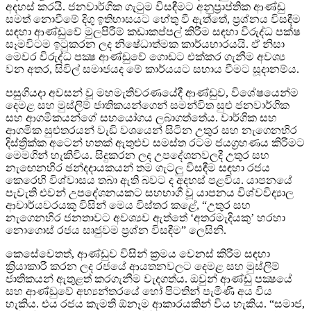
අදහස් කරයි. ජනවාර්ගික ගැටුම විසඳීමට අනුප්‍රාප්තික ආණ්ඩු
සමත් නොවීමේ දිගු ඉතිහාසයට හේතු වී ඇත්තේ, ප්‍රශ්නය විසඳීම
සඳහා ආණ්ඩුවේ මුලපිරීම් කඩාකප්පල් කිරීම සඳහා විරුද්ධ පක්ෂ
සෑමවිටම ඉටුකරන ලද නිෂේධාත්මක කාර්යභාරයයි. ඒ නිසා
මෙවර විරුද්ධ පක්‍ෂ ආණ්ඩුවේ ගොඩට එක්කර ගැනීම අවශ්‍ය
වන අතර, සිවිල් සමාජයද මේ කාර්යයට සහාය වීමට සූදානම්ය.
පසුගියදා අවසන් වූ මහමැතිවරණයේදී ආණ්ඩුව, විශේෂයෙන්ම
දෙමළ සහ මුස්ලිම් ජාතිකයන්ගෙන් සමන්විත සුළු ජනවාර්ගික
සහ ආගමිකයන්ගේ සහයෝගය ලබාගත්තේය. වාර්ගික සහ
ආගමික සුළුතරයන් වැඩි වශයෙන් සිටින උතුර සහ නැගෙනහිර
දිස්ත්‍රික්ක අටෙන් හතක් ඇතුළුව සමස්ත රටම ජයග්‍රහණය කිරීමට
මෙමගින් හැකිවිය. සිදුකරන ලද උපදේශනවලදී උතුර සහ
නැඟෙනහිර ඡන්දදායකයන් තම ගැටලු විසඳීම සඳහා රජය
කෙරෙහි විශ්වාසය තබා ඇති බවට ද අදහස් පළවිය. යාපනයේ
පැවැති එවන් උපදේශනයකට සහභාගී වූ යාපනය විශ්වවිද්‍යාල
ආචාර්යවරයකු විසින් මෙය විස්තර කළේ, “උතුර සහ
නැගෙනහිර ජනතාවට අවශ්‍යව ඇත්තේ ‘අතරමැදියකු’ හරහා
නොගොස් රජය සෘජුවම ප්‍රශ්න විසඳීම” ලෙසිනි.
කෙසේවෙතත්, ආණ්ඩුව විසින් ක්‍රමය වෙනස් කිරීම සඳහා
ක්‍රියාකාරී කරන ලද රජයේ ආයතනවලට දෙමළ සහ මුස්ලිම්
ජාතිකයන් ඇතුළත් කරගැනීම වැදගත්ය. ඔවුන් ආණ්ඩු පක්‍ෂයේ
සහ ආණ්ඩුවේ අභ්‍යන්තරයේ හෝ පිටතින් පැමිණි අය විය
හැකිය. එය රජය කැමති ඕනෑම ආකාරයකින් විය හැකිය. “සමාජ,