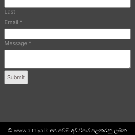
Last
Email
*
Message
*
Submit
© www.aithiya.lk අප වෙබ් අඩවියේ පළකරනු ලබන