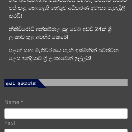
පත් කළ නොහැකි හේතුව අධිකරණ අමාත්‍ය පැහැදිලි
කරයි!
නීතිවිරෝධී අන්තර්ජාල සූදු වෙබ් අඩවි 24ක් ශ්‍රී
ලංකාව තුළ අවහිර කෙරේ!
පළාත් සභා මැතිවරණය හැකි ඉක්මනින් පවත්වන
ලෙස ඉන්දියාව ශ්‍රී ලංකාවෙන් ඉල්ලයි!
අපව අමතන්න
Name
*
First