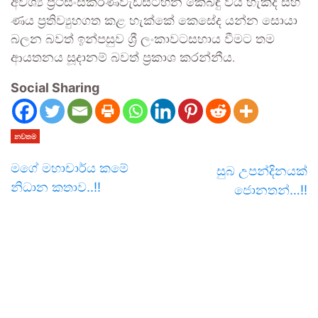
අවශ්‍ය
ප්‍රථිසංස්කරණ
වැඩසටහන
කෙබඳු
විය
හැකිද
සහ
ණය
ප්‍රතිව්‍යුහගත
කළ
හැක්කේ
කෙසේද
යන්න
සොයා
බලන
බවත්
ඉන්පසුව
ශ්‍රී
ලංකාවට
සහාය
වීමට
තම
ආයතනය
සූදානම්
බවත්
ප්‍රකාශ
කරන්නීය
.
Social Sharing
නවතම
මගේ මහාචාර්ය කමේ
සුබ උපන්දිනයක්
නිධාන කතාව..!!
ජොනතන්…!!