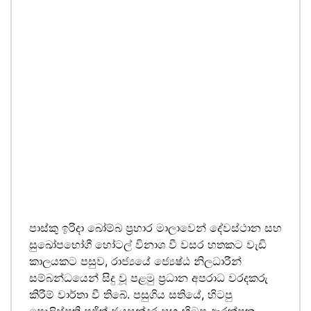
පාස්කු ඉරිදා බෝම්බ ප්‍රහාර මාලාවෙන් දේවස්ථාන සහ
සුඛෝපභෝගී හෝටල් විනාශ වී වසර හතකට වැඩි
කාලයකට පසුව, රාජ්‍යයේ ජ්‍යෙෂ්ඨ නිලධාරීන්
සම්බන්ධයෙන් සිදු වූ පළමු ප්‍රධාන අපරාධ වරදකරු
කිරීම් වාර්තා වී තිබේ. පසුගිය සතියේ, හිටපු