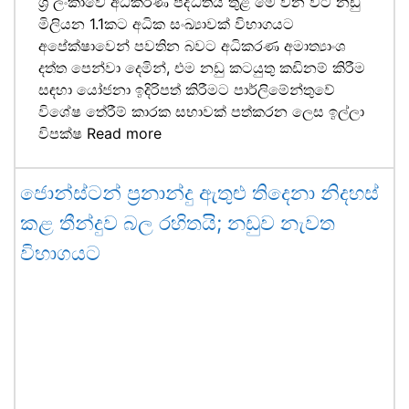
ශ්‍රී ලංකාවේ අධිකරණ පද්ධතිය තුළ මේ වන විට නඩු
මිලියන 1.1කට අධික සංඛ්‍යාවක් විභාගයට
අපේක්ෂාවෙන් පවතින බවට අධිකරණ අමාත්‍යාංශ
දත්ත පෙන්වා දෙමින්, එම නඩු කටයුතු කඩිනම් කිරීම
සඳහා යෝජනා ඉදිරිපත් කිරීමට පාර්ලිමේන්තුවේ
විශේෂ තේරීම් කාරක සභාවක් පත්කරන ලෙස ඉල්ලා
විපක්ෂ
Read more
ජොන්ස්ටන් ප්‍රනාන්දු ඇතුළු තිදෙනා නිදහස්
කළ තීන්දුව බල රහිතයි; නඩුව නැවත
විභාගයට