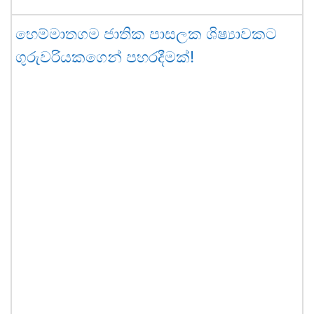
හෙම්මාතගම ජාතික පාසලක ශිෂ්‍යාවකට
ගුරුවරියකගෙන් පහරදීමක්!