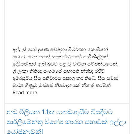
අල්ලස් හෝ දූෂණ චෝදනා විමර්ශන කොමිෂන්
සභාව වෙත තමන් සම්බන්ධයෙන් පැමිණිල්ලක්
ඉදිරිපත් කර ඇති බවට පළ වූ වාර්තා සම්බන්ධයෙන්,
ශ්‍රී ලංකා නීතිඥ සංගමයේ සභාපති නීතිඥ රජීව්
අමරසූරිය සිය ප්‍රතිචාරය ප්‍රකාශ කර තිබේ. සිය සමාජ
මාධ්‍ය ගිණුම ඔස්සේ නිවේදනයක් නිකුත් කරමින්
Read more
නඩු මිලියන 1.1ක ගොඩගැසීම විසඳීමට
පාර්ලිමේන්තු විශේෂ කාරක සභාවක් ඉල්ලා
යෝජනාවක්!