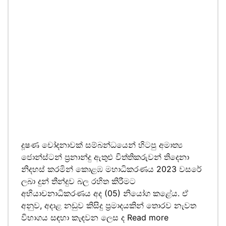
දූෂණ චෝදනාවක් සම්බන්ධයෙන් හිටපු අමාත්‍ය
ජොන්ස්ටන් ප්‍රනාන්දු ඇතුළු විත්තිකරුවන් තිදෙනා
නිදහස් කරමින් කොළඹ මහාධිකරණය 2023 වසරේ
ලබා දුන් තීන්දුව බල රහිත කිරීමට
අභියාචනාධිකරණය අද (05) නියෝග කළේය. ඒ
අනුව, අදාළ නඩුව කිසිදු ප්‍රමාදයකින් තොරව නැවත
විභාගය සඳහා කැඳවන ලෙස ද
Read more