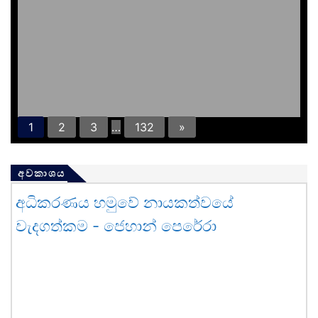
1
2
3
…
132
»
අවකාශය
අධිකරණය හමුවේ නායකත්වයේ
වැදගත්කම - ජෙහාන් පෙරේරා