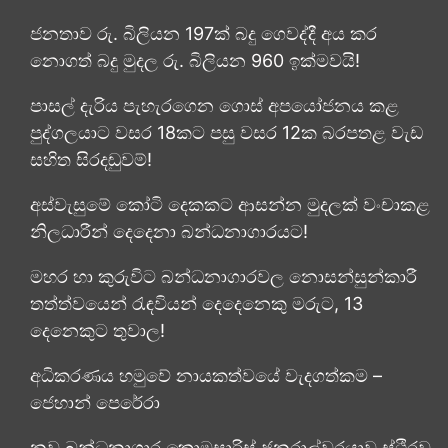
ජනතාව රු. බිලියන 197ක් බදු ගෙවද්දී අය කර
නොගත් බදු මුදල රු. බිලියන 960 ඉක්මවයි!
පාසල් දැරිය පැහැරගෙන ගොස් අපයෝජනය කළ
පුද්ගලයාට වසර 18කට පසු වසර 12ක බරපතළ වැඩ
සහිත සිරදඬුවම්!
අස්වැසුමේ කෝටි දෙකකට ආසන්න මුදලක් වංචාකළ
නිලධාරීන් දෙදෙනා බන්ධනාගාරයට!
මහර හා කුරුවිට බන්ධනාගාරවල නොසන්සුන්කාරී
තත්ත්වයෙන් රැඳවියන් දෙදෙනෙකු මරුට, 13
දෙනෙකුට තුවාල!
අධිකරණය හමුවේ නායකත්වයේ වැදගත්කම –
ජෙහාන් පෙරේරා
නව බන්ධනාගාර කොමසාරිස් ජනරාල්වරයාව ස්ථිරව