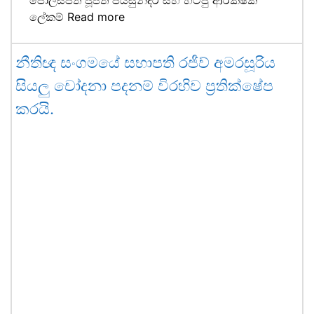
පොලිස්පති පූජිත් ජයසුන්දර සහ හිටපු ආරක්ෂක
ලේකම්
Read more
නීතිඥ සංගමයේ සභාපති රජීව් අමරසූරිය
සියලු චෝදනා පදනම් විරහිව ප්‍රතික්ෂේප
කරයි.