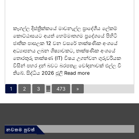
කෑගල්ල දිස්ත්‍රික්කයේ මාවනැල්ල ප්‍රාදේශීය ලේකම්
කොට්ඨාසයට අයත් හෙම්මාතගම ප්‍රදේශයේ පිහිටි
ජාතික පාසලක 12 වන වසරේ තාක්ෂණික අංශයේ
අධ්‍යාපනය ලබන ශිෂ්‍යාවකට, තාක්ෂණික අංශයේ
තොරතුරු තාක්ෂණ (IT) විෂය උගන්වන ගුරුවරියක
විසින් පහර දුන් බවට බරපතළ චෝදනාවක් එල්ල වී
තිබේ. සිද්ධිය 2026 ජූලි
Read more
1
2
3
…
473
»
නවතම පුවත්