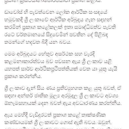
ප්‍රධානී
ක්‍රිස්ටියානා
ජෝර්ජියාවා
ප්‍රකාශ
කළාය
.
ඩාවෝස්
හි
පැවත්වෙන
ලෝක
ආර්ථික
සංසඳයේ
හමුවකදී
ශ්‍රී
ලංකාවේ
ආර්ථික
අර්බුදය
ගැන
සඳහන්
කරමින්
ප්‍රකාශ
කළේ
කලක්
ඉතා
සමෘද්ධිමත්ව
පැවති
රටේ
වර්තමානයේ
සිදුවෙමින්
පවතින
දේ
පිළිබඳ
තමන්ගේ
හදවත
බිදී
යන
බවය
.
මෙම
අර්බූදයට
හේතුව
අසර්ථක
සහ
වැරදි
කළමනාකාරත්වය
බව
පවසන
ඇය
ශ්‍රී
ලංකාව
යළි
යහපත්
සාර්ව
ආර්ථික
ප්‍රථිපත්තියක්
වෙත
යා
යුතු
යැයි
ප්‍රකාශ
කරන්නීය
.
ශ්‍රී
ලංකාව
දැන්
සිය
ණය
ප්‍රතිව්‍යුහගත
කළ
යුතු
බවත්
,
ඒ
සඳහා
අන්තර්
ජාතික
මූල්‍ය
අරමුදල
ශ්‍රී
ලංකාවට
අවශ්‍ය
ඕනෑම
සහායක්
දෙන
බවත්
ඇය
අවධාරණය
කරන්නීය
.
ඇය
මෙහිදී
වැඩිදුරටත්
ප්‍රකාශ
කළේ
තාක්ෂණික
කණ්ඩායමක්
ශ්‍රී
ලංකාවට
ගොස්
ඇති
බවය
.
ඔවුන්
,