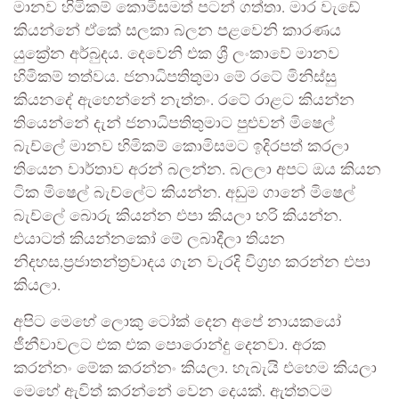
මානව හිමිකම් කොමිසමත් පටන් ගත්තා. මාර වැඩේ
කියන්නේ ඒකේ සලකා බලන පළවෙනි කාරණය
යුක්‍රේන අර්බුදය. දෙවෙනි එක ශ්‍රී ලංකාවේ මානව
හිමිකම් තත්වය. ජනාධිපතිතුමා මේ රටේ මිනිස්සු
කියනදේ ඇහෙන්නේ නැත්තං. රටේ රාළට කියන්න
තියෙන්නේ දැන් ජනාධිපතිතුමාට පුළුවන් මිෂෙල්
බැච්ලේ මානව හිමිකම් කොමිසමට ඉදිරපත් කරලා
තියෙන වාර්තාව අරන් බලන්න. බලලා අපට ඔය කියන
ටික මිෂෙල් බැච්ලේට කියන්න. අඩුම ගානේ මිෂෙල්
බැච්ලේ බොරු කියන්න එපා කියලා හරි කියන්න.
එයාටත් කියන්නකෝ මේ ලබාදීලා තියන
නිදහස,ප්‍රජාතන්ත්‍රවාදය ගැන වැරදි විග්‍රහ කරන්න එපා
කියලා.
අපිට මෙහේ ලොකු ටෝක් දෙන අපේ නායකයෝ
ජීනීවාවලට එක එක පොරොන්දු දෙනවා. අරක
කරන්නං මේක කරන්නං කියලා. හැබැයි එහෙම කියලා
මෙහේ ඇවිත් කරන්නේ වෙන දෙයක්. ඇත්තටම