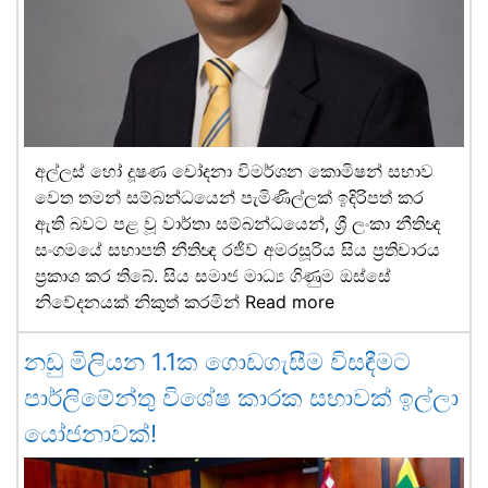
අල්ලස් හෝ දූෂණ චෝදනා විමර්ශන කොමිෂන් සභාව
වෙත තමන් සම්බන්ධයෙන් පැමිණිල්ලක් ඉදිරිපත් කර
ඇති බවට පළ වූ වාර්තා සම්බන්ධයෙන්, ශ්‍රී ලංකා නීතිඥ
සංගමයේ සභාපති නීතිඥ රජීව් අමරසූරිය සිය ප්‍රතිචාරය
ප්‍රකාශ කර තිබේ. සිය සමාජ මාධ්‍ය ගිණුම ඔස්සේ
නිවේදනයක් නිකුත් කරමින්
Read more
නඩු මිලියන 1.1ක ගොඩගැසීම විසඳීමට
පාර්ලිමේන්තු විශේෂ කාරක සභාවක් ඉල්ලා
යෝජනාවක්!