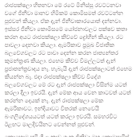
රාජපක්ෂලා හිතනවා මේ රටේ මිනිස්සු රවට්ටනවා
වගේ ජිනීවා මානව හිමිකම් කොමිසමත් රවට්ටන්න
පුළුවන් කියලා. ඒක දැන් ජිනීවාකාරයොත් දන්නවා.
ඉස්සර ජීනිවා කොමිසමේ යෝජනාවලට පක්ෂව කතා
කරන අයට රාජපක්ෂලා කිව්වේ ද්‍රෝහීන් කියලා. රට
පාවලා දෙනවා කියලා. ඇමරිකාව ප්‍රමුඛ විජාතික
බලවේගවලට රට පාවා දෙන්න කරන ජාත්‍යන්තර
කුමන්ත්‍රණ කියලා. එහෙම කිව්ව විමල්ලටත් දැන්
ප්‍රජාතන්ත්‍රවාදය නෑ. හැබැයි දැන් රාජපක්ෂලාටත් එහෙම
කියන්න බෑ. එදා රාජපක්ෂලා කිව්ව විදේශ
බලවේගවලට මේ රට දැන් රාජපක්ෂලා විසින්ම යටත්
කරලා දීලා ඉවරයි. දැන් මේක ආය වෙන කාටවත් යටත්
කරන්න දෙයක් නෑ. දැන් රාජපක්ෂලා මේක
ඇමරිකාවට, ඉන්දියාවට විතරක් නෙවෙයි
බංගලිදේශයයටත් යටත් කරලා ඉවරයි. සමහරවිට
ඊළඟට මාලදිවයිනට වෙන්නත් පුළුවන්.