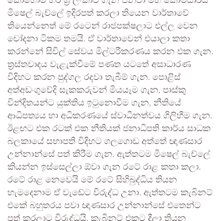
කොහොම හරි ශ්‍රී ලංකාව ගැන ජිනිවා මහ කොමසාරිස්
මිෂෙල් බැච්ලේ ඉදිරපත් කරලා තියෙන වාර්තාවේ
තියෙන්නෙත් මේ රටෙන් රාජපක්ෂලාට එල්ල වෙන
චෝදනා ටිකම තමයි. ඒ වාර්තාවෙන් එයාලා කතා
කරන්නේ සිවිල් සේවය මිල්ටරීකරණය කරන එක ගැන.
ත්‍රස්තවාදය වැළැක්වීමේ පණත යටතේ අසාධාරණ
විදිහට කරන පුද්ගල රදවා තැබීම් ගැන. පොළිස්
අත්අඩංගුවේදි සැකකරුවන් මියයෑම ගැන, පාස්කු
වින්දිතයන්ට යුක්තිය ඉටුනොවීම ගැන, නීතියේ
ආධිපත්‍යය හා අධිකරණයේ ස්වාධීනත්වය ගිලිහීම ගැන.
ඊළඟට එක රටක් එක නීතියක් ජනාධිපති කාර්ය සාධක
බලකායේ සභාපති විදිහට ගලගොඩ අත්තේ ඥාණසාර
උන්නාන්සේ පත් කිරීම ගැන. ඇත්තටම මිෂෙල් බැච්ලේ
කියන්න ඉස්සෙල්ලා ඕවා ගැන රටේ රාළ කතා කලා.
රටේ රාළ නෙවෙයි මේ රටේ සිහිබුද්ධිය තියන
හැමදෙනාම ඒ වැඩේට විරුද්ධ උනා. ඇත්තටම කැබිනට්
එකේ බහුතරය පවා ඥාණසාර උන්නාන්සේ එතෙන්ට
පත් කරලාට විරුද්ධයි. කැබිනට් එකට දීලා තියන