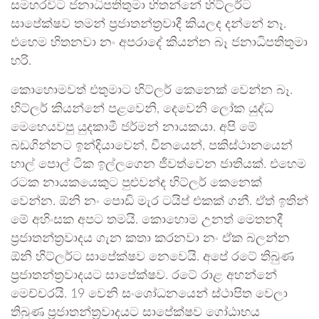
සමහරවිට ජනාධිපතිතුමා හිතන්නේ හිට්ලර්ට
සාපේක්ෂව තමන් ප්‍රජාතන්ත්‍රවාදී කියලද දන්නේ නෑ.
එහෙම හිතනවා නං අපරාදේ කියන්න බෑ ජනාධිපතිතුමා
හරි.
කොහොමවත් එතුමාට හිට්ලර් කෙනෙක් වෙන්න බෑ.
හිට්ලර් කියන්නේ පළවෙනි, දෙවෙනි ලෝක යුද්ධ
මෙහෙයවපු යුදකාමී ජර්මන් නායකයා. අපි මේ
බඩගින්නට ඉන්දියාවෙන්, චීනයෙන්, පකිස්ථානයෙන්
හාල් පොල් ටික ඉල්ලගෙන ජීවත්වෙන ජාතියක්. එහෙම
රටක නායකයෙකුට පුළුවන්ද හිට්ලර් කෙනෙක්
වෙන්න. ඕනි නං පොඩි මැර ටයිප් එකක් ගනී. ඒත් ඉතින්
මේ අහිංසක අපට තමයි. කොහොම උනත් මෙතනදී
ප්‍රජාතන්ත්‍රවාදය ගැන කතා කරනවා නං ඒක බලන්න
ඕනි හිට්ලර්ට සාපේක්ෂව නෙවෙයි. අපේ රටේ තිබුණ
ප්‍රජාතන්ත්‍රවාදයට සාපේක්ෂව. රටේ රාළ අහන්නේ
මෙච්චරයි. 19 වෙනි සංශෝධනයෙන් ස්ථාපිත වෙලා
තිබුණ ප්‍රජාතන්ත්‍රවාදයට සාපේක්ෂව ගෝඨාභය