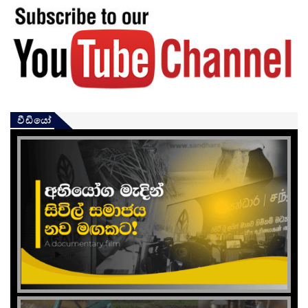
වීඩියෝ