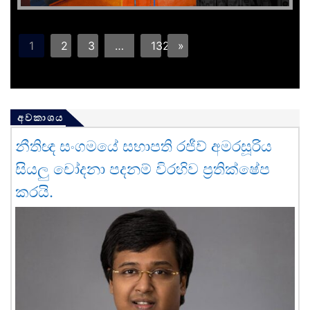
1
2
3
…
132
»
අවකාශය
නීතිඥ සංගමයේ සභාපති රජීව් අමරසූරිය
සියලු චෝදනා පදනම් විරහිව ප්‍රතික්ෂේප
කරයි.