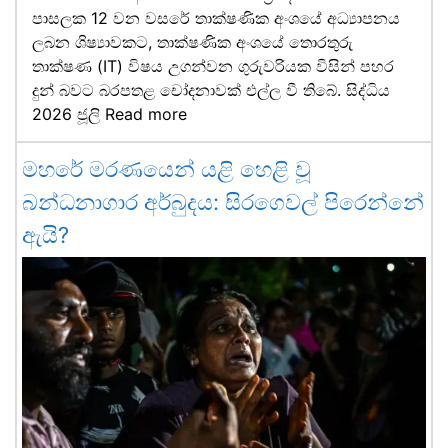
පාසලක 12 වන වසරේ තාක්ෂණික අංශයේ අධ්‍යාපනය
ලබන ශිෂ්‍යාවකට, තාක්ෂණික අංශයේ තොරතුරු
තාක්ෂණ (IT) විෂය උගන්වන ගුරුවරියක විසින් පහර
දුන් බවට බරපතළ චෝදනාවක් එල්ල වී තිබේ. සිද්ධිය
2026 ජූලි
Read more
මහරේ මරණයෙන් යළි හෙළි වූ
බන්ධනාගාර අර්බුදය: සිරගෙවල් පිරෙන්නේ
ඇයි?