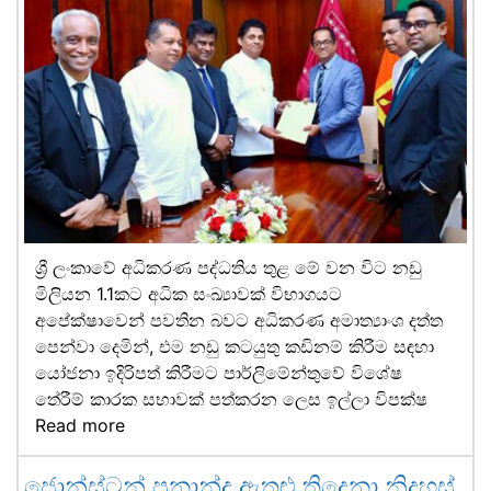
ශ්‍රී ලංකාවේ අධිකරණ පද්ධතිය තුළ මේ වන විට නඩු
මිලියන 1.1කට අධික සංඛ්‍යාවක් විභාගයට
අපේක්ෂාවෙන් පවතින බවට අධිකරණ අමාත්‍යාංශ දත්ත
පෙන්වා දෙමින්, එම නඩු කටයුතු කඩිනම් කිරීම සඳහා
යෝජනා ඉදිරිපත් කිරීමට පාර්ලිමේන්තුවේ විශේෂ
තේරීම් කාරක සභාවක් පත්කරන ලෙස ඉල්ලා විපක්ෂ
Read more
ජොන්ස්ටන් ප්‍රනාන්දු ඇතුළු තිදෙනා නිදහස්