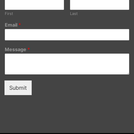
First
Last
Email
*
Message
*
Submit