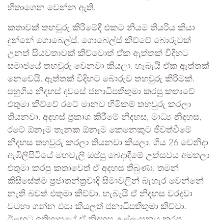
හිතාගෙන වෙන්න ඇති.
කතාවක් තහවුරු කිරීමේදී එකට නියම තියරිය කියා
දුන්නේ ගොබෙල්ස්. ගොබෙල්ස් කිව්වේ බොරුවක්
උනත් සියවතාවක් කිව්වොත් ඒක ඇත්තක් විදිහට
සමාජයේ තහවුරු වෙනවා කියලා. හැබැයි ඒක ඇත්තක්
නෙවෙයි. ඇත්තක් විදිහට බොරුව තහවුරු කිරීමක්.
පහුගිය නිදහස් දවසේ ජනාධිපතිතුමා කරපු කතාවේ
එතුමා කිව්වේ රටේ මානව හිමිකම් තහවුරු කරලා
තියනවා. අදහස් ප්‍රකාශ කිරීමේ නිදහස, මාධ්‍ය නිදහස,
රටේ ඕනෑම තැනක ඕනෑම කෙනෙකුට ජීවත්වීමේ
නිදහස තහවුරු කරලා තියනවා කියලා. ගිය 26 වෙනිදා
ඇඹිලිපිටියේ මහවැලි ඔප්පු බෙදාදීමේ උත්සවය අමතලා
එතුමා කරපු කතාවෙත් ඒ අදහස තිබුණා. තමන්
කිසිසේත්ම ප්‍රජාතන්ත්‍රවාදි සිමාවලින් බැහැර වෙන්නේ
නැති බවත් එතුමා කිව්වා. හැබැයි ඒ නිදහස වරදවා
වටහා ගන්න එපා කියලත් ජනාධිපතිතුමා කිව්වා.
ඊළඟට ඉතිහාසයේ ඒ නිදහස උළ්ලංඝනය කරපු