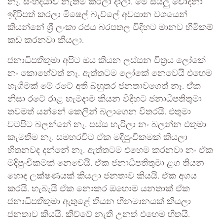
නෑ. සංහිදියාව නැතිම කරලා දාලා. මේ සියලු චෝදනා
ඉදිරිපත් කරලා මිෂෙල් බැච්ලේ අවසාන වශයෙන්
කියන්නේ ශ්‍රී ලංකා රජය බරපතල විදිහට මානව හිමිකම්
කඩ කරනවා කියලා.
ජනාධිපතිතුමා අපිට ඔය කියන ලස්සන චිත්‍රය ලෝකේ
නං කොහේවත් නෑ. ඇත්තටම ලෝකේ නෙවෙයි එහෙම
හැගීමක් මේ රටේ අති බහුතර ජනතාවගෙත් නෑ. ඒක
නිසා රටේ රාළ හැමදාම කියන විදිහට ජනාධිපතිතුමා
තවමත් යන්නේ කෙලින් බලාගෙන විතරයි. එතුමා
වටපිට බලන්නේ නෑ. පස්ස හැරිලා නං බලන්න එතුමා
කැමතිම නෑ. සමහරවිට ඒක මදිපුංචිකමක් කියලා
හිතනවද දන්නේ නෑ. ඇත්තටම එහෙම කරනවා නං ඒක
මදිපුංචිකමක් නෙවෙයි. ඒක ජනාධිපතිතුමා ළග තියන
හොද ලක්ෂණයක් කියලා ජනතාව කියයි. ඒක අගය
කරයි. හැබැයි ඒක නොකර ඔහොම යනතාක් ඒක
ජනාධිපතිතුමා ඇතුළේ තියන හීනමානයක් කියලා
ජනතාව කියයි. කිව්වේ නැති උනත් එහෙම හිතයි.