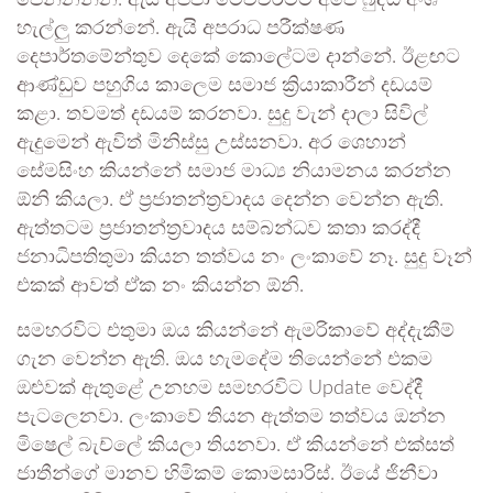
පෙන්නන්න. ඇයි අප්පා මෙච්චරටම අපේ බුද්ධි අංශ
හැල්ලු කරන්නේ. ඇයි අපරාධ පරීක්ෂණ
දෙපාර්තමේන්තුව දෙකේ කොලේටම දාන්නේ. ඊළඟට
ආණ්ඩුව පහුගිය කාලෙම සමාජ ක්‍රියාකාරීන් දඩයම්
කළා. තවමත් දඩයම් කරනවා. සුදු වැන් දාලා සිවිල්
ඇදුමෙන් ඇවිත් මිනිස්සු උස්සනවා. අර ශෙහාන්
සේමසිංහ කියන්නේ සමාජ මාධ්‍ය නියාමනය කරන්න
ඕනි කියලා. ඒ ප්‍රජාතන්ත්‍රවාදය දෙන්න වෙන්න ඇති.
ඇත්තටම ප්‍රජාතන්ත්‍රවාදය සම්බන්ධව කතා කරද්දී
ජනාධිපතිතුමා කියන තත්වය නං ලංකාවේ නෑ. සුදු වෑන්
එකක් ආවත් ඒක නං කියන්න ඕනි.
සමහරවිට එතුමා ඔය කියන්නේ ඇමරිකාවේ අද්දැකීම්
ගැන වෙන්න ඇති. ඔය හැමදේම තියෙන්නේ එකම
ඔළුවක් ඇතුළේ උනහම සමහරවිට Update වෙද්දී
පැටලෙනවා. ලංකාවේ තියන ඇත්තම තත්වය ඔන්න
මිෂෙල් බැච්ලේ කියලා තියනවා. ඒ කියන්නේ එක්සත්
ජාතීන්ගේ මානව හිමිකම් කොමසාරිස්. ඊයේ ජිනීවා