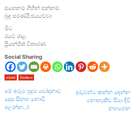
එහෙනම් ගිහින් එන්නම්.
බුදු සරණයි.ජයවේවා
මීට
රටේ රාළ.
ප්‍රියන්ජිත් විතාරණ
Social Sharing
නවතම
විශේෂාංග
මේ අරුම පුදුම චෝදනාව
දරුවන්ට කන්න දෙන්න
දෙස සිනහ නොවී
නොහැකිව පියා දිවි
බලන්න…!
නහගෙන