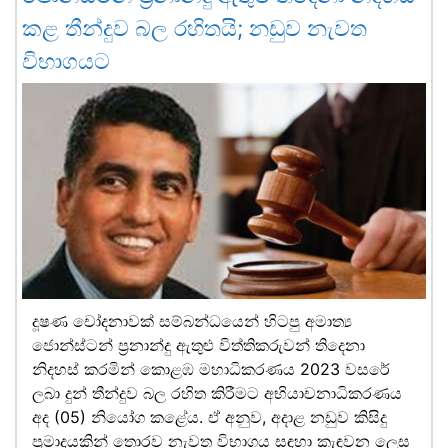
කළ තීන්දුව බල රහිතයි; නඩුව නැවත
විභාගයට
දූෂණ චෝදනාවක් සම්බන්ධයෙන් හිටපු අමාත්‍ය
ජොන්ස්ටන් ප්‍රනාන්දු ඇතුළු විත්තිකරුවන් තිදෙනා
නිදහස් කරමින් කොළඹ මහාධිකරණය 2023 වසරේ
ලබා දුන් තීන්දුව බල රහිත කිරීමට අභියාචනාධිකරණය
අද (05) නියෝග කළේය. ඒ අනුව, අදාළ නඩුව කිසිදු
ප්‍රමාදයකින් තොරව නැවත විභාගය සඳහා කැඳවන ලෙස