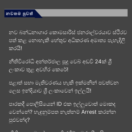
නවතම පුවත්
නව බන්ධනාගාර කොමසාරිස් ජනරාල්වරයාව ස්ථිරව
පත් කළ නොහැකි හේතුව අධිකරණ අමාත්‍ය පැහැදිලි
කරයි!
නීතිවිරෝධී අන්තර්ජාල සූදු වෙබ් අඩවි 24ක් ශ්‍රී
ලංකාව තුළ අවහිර කෙරේ!
පළාත් සභා මැතිවරණය හැකි ඉක්මනින් පවත්වන
ලෙස ඉන්දියාව ශ්‍රී ලංකාවෙන් ඉල්ලයි!
පාරකදී පොලිසියෙන් ID එක ඉල්ලුවොත් මොකද
වෙන්නේ? හැඳුනුම්පත නැත්නම් Arrest කරන්න
පුළුවන්ද?