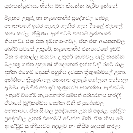
ප්‍රජාතන්ත්‍රවාදය හින්දා ඕවා කියන්න බැරිව ඉන්නේ.
ඊළඟට උතුරු හා නැගෙනහිර ප්‍රදේශවල දෙමළ
ජනතාවගේ ඉඩම් පැහැර ගැනීම ගැන මිෂෙල් බැච්ලේ
කතා කරලා තිබුණා. ඇත්තටම එහෙම ප්‍රශ්නයක්
තියනවා. එක එක අමාත්‍යාංශවල, ඒක එක ආයතනවල
බෝඩ් යටතේ උතුරේ, නැගෙනහිර ජනතාවගේ ඉඩම්
ටික මංකොල්ල කනවා. උතුරේ ඉඩම්වල වැලි කපන්න
බලපත්‍ර ගත්ත දකුණේ කීදෙනෙක් ඉන්නවද? රටේ රාළ
දන්න එහෙම දෙයක් පහුගිය දවසක ත්‍රිකුණාමලේ උනා.
අන්තිමට ත්‍රිකුණාමල ජනතාව ඇමැති ගෝලයා පන්නලා
දැම්මා. ඇමතිත් හොඳට කුණුහරප අහගත්තා. ඇත්තටම
උතුරේ වගේම නැගෙනහිර සම්පත් පරිහරනය කරද්දී
ඒවායේ මූලිකත්වය දෙන්න ඕනි ඒ ප්‍රදේශවල
ජනතාවට. ඒක සිංහල ප්‍රදේශයක උනත් දෙමළ, මුස්ලිම්
ප්‍රදේශවල උනත් එහෙමයි වෙන්න ඕනි. ඒක නිසා මේ
ආණ්ඩුව සංහිදියාවට අදාළව නං කිසිම දෙයක් කරලා