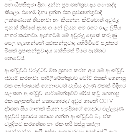
ජනාධිපතිතුමා දිනා දුන්න ප්‍රජාතන්ත්‍රවාදය මොකද්ද
කියලා. එහෙම දිනා දුන්න එක ප්‍රජාතන්ත්‍රවාදී
ලක්ෂණයක් තියනවා නං කියන්න. කිව්වොත් අවුරුදු
තුනක් තිස්සේ දවස ගානේ ලියන මේ රටේ රාළ ලිපිය
නතර කරනවා. ඇත්තටම මේ අවුරුදු දෙකේ කරුණු
පෙල ගැහෙන්නේ ප්‍රජාතන්ත්‍රවාද අහිමිවීමේ පැත්තට
මිසක් ප්‍රජාතන්ත්‍රවාදය ශක්තිමත් වීමේ පැත්තට
නෙවෙයි.
ආණ්ඩුවට විරුද්ධව මත ප්‍රකාශ කරන අය මේ ආණ්ඩුව
දඩයම් කරනවා. පාර්ලිමේන්තුවට ටෝච් එකක් ගෙනාපු
එක බෝම්බයක් ගෙනාවටත් වැඩිය දරුණු එකක් විදිහට
සලකන ආණ්ඩුව, පාර්මේන්තුවට මිරිස් කුඩු ගෙනාපු
එක සලකන්නේ කොහොමද? අඩුම ගානේ CCTV
දර්ශන සිය ගානක් තියන චමුදිතගේ ගෙදරට එල්ලවුණ
අසූච්චි ප්‍රහාරය හොයා ගන්න ආණ්ඩුවට බෑ. ඒක
චමුදිතම කරගත්තා නං ඒක හරි ඔප්පු කරලා