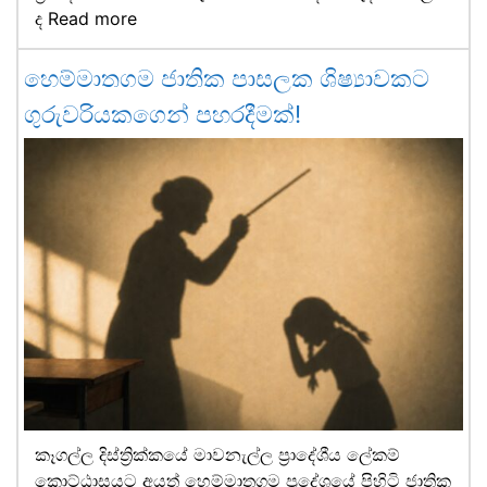
ද
Read more
හෙම්මාතගම ජාතික පාසලක ශිෂ්‍යාවකට
ගුරුවරියකගෙන් පහරදීමක්!
කෑගල්ල දිස්ත්‍රික්කයේ මාවනැල්ල ප්‍රාදේශීය ලේකම්
කොට්ඨාසයට අයත් හෙම්මාතගම ප්‍රදේශයේ පිහිටි ජාතික