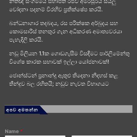
නීතිඥ සංගමයේ සභාපති රජීව් අමරසූරිය සියලු
චෝදනා පදනම් විරහිව ප්‍රතික්ෂේප කරයි.
බන්ධනාගාර තදබදය, රස පරීක්ෂක අර්බුදය සහ
කොමසාරිස් තනතුර ගැන අධිකරණ අමාත්‍යවරයා
පැහැදිලි කරයි.
නඩු මිලියන 1.1ක ගොඩගැසීම විසඳීමට පාර්ලිමේන්තු
විශේෂ කාරක සභාවක් ඉල්ලා යෝජනාවක්!
ජොන්ස්ටන් ප්‍රනාන්දු ඇතුළු තිදෙනා නිදහස් කළ
තීන්දුව බල රහිතයි; නඩුව නැවත විභාගයට
අපව අමතන්න
Name
*