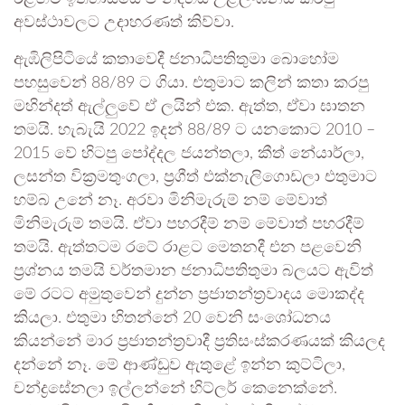
අවස්ථාවලට උදාහරණත් කිව්වා.
ඇඹිලිපිටියේ කතාවෙදී ජනාධිපතිතුමා බොහෝම
පහසුවෙන් 88/89 ට ගියා. එතුමාට කලින් කතා කරපු
මහින්දත් ඇල්ලුවේ ඒ ලයින් එක. ඇත්ත, ඒවා ඝාතන
තමයි. හැබැයි 2022 ඉදන් 88/89 ට යනකොට 2010 –
2015 වේ හිටපු පෝද්දල ජයන්තලා, කීත් නේයාර්ලා,
ලසන්ත වික්‍රමතුංගලා, ප්‍රගීත් එක්නැලිගොඩලා එතුමාට
හම්බ උනේ නෑ. අරවා මිනිමැරුම් නම් මේවාත්
මිනිමැරුම් තමයි. ඒවා පහරදීම් නම් මේවාත් පහරදීම්
තමයි. ඇත්තටම රටේ රාළට මෙතනදී එන පළවෙනි
ප්‍රශ්නය තමයි වර්තමාන ජනාධිපතිතුමා බලයට ඇවිත්
මේ රටට අමුතුවෙන් දුන්න ප්‍රජාතන්ත්‍රවාදය මොකද්ද
කියලා. එතුමා හිතන්නේ 20 වෙනි සංශෝධනය
කියන්නේ මාර ප්‍රජාතන්ත්‍රවාදී ප්‍රතිසංස්කරණයක් කියලද
දන්නේ නෑ. මේ ආණ්ඩුව ඇතුළේ ඉන්න කුට්ටිලා,
චන්ද්‍රසේනලා ඉල්ලන්නේ හිට්ලර් කෙනෙක්නේ.