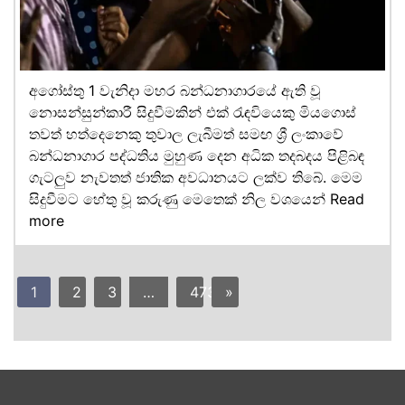
අගෝස්තු 1 වැනිදා මහර බන්ධනාගාරයේ ඇති වූ
නොසන්සුන්කාරී සිදුවීමකින් එක් රැඳවියෙකු මියගොස්
තවත් හත්දෙනෙකු තුවාල ලැබීමත් සමඟ ශ්‍රී ලංකාවේ
බන්ධනාගාර පද්ධතිය මුහුණ දෙන අධික තදබදය පිළිබඳ
ගැටලුව නැවතත් ජාතික අවධානයට ලක්ව තිබේ. මෙම
සිදුවීමට හේතු වූ කරුණු මෙතෙක් නිල වශයෙන්
Read
more
1
2
3
…
473
»