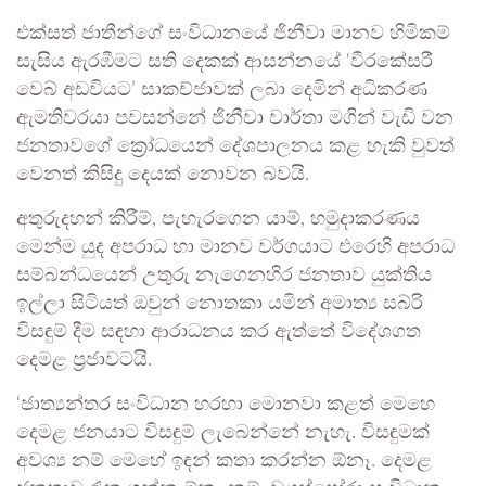
එක්සත් ජාතීන්ගේ සංවිධානයේ ජිනීවා මානව හිමිකම්
සැසිය ඇරඹීමට සති දෙකක් ආසන්නයේ ‘වීරකේසරී
වෙබ් අඩවියට’ සාකච්ජාවක් ලබා දෙමින් අධිකරණ
ඇමතිවරයා පවසන්නේ ජිනීවා වාර්තා මගින් වැඩි වන
ජනතාවගේ ක්‍රෝධයෙන් දේශපාලනය කළ හැකි වුවත්
වෙනත් කිසිදු දෙයක් නොවන බවයි.
අතුරුදහන් කිරීම්, පැහැරගෙන යාම්, හමුදාකරණය
මෙන්ම යුද අපරාධ හා මානව වර්ගයාට එරෙහි අපරාධ
සම්බන්ධයෙන් උතුරු නැගෙනහිර ජනතාව යුක්තිය
ඉල්ලා සිටියත් ඔවුන් නොතකා යමින් අමාත්‍ය සබ්රි
විසඳුම් දීම සඳහා ආරාධනය කර ඇත්තේ විදේශගත
දෙමළ ප්‍රජාවටයි.
‘ජාත්‍යන්තර සංවිධාන හරහා මොනවා කළත් මෙහෙ
දෙමළ ජනයාට විසඳුම් ලැබෙන්නේ නැහැ. විසඳුමක්
අවශ්‍ය නම් මෙහේ ඉඳන් කතා කරන්න ඕනෑ. දෙමළ