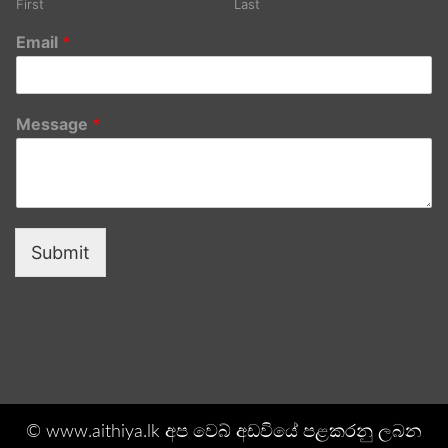
First
Last
Email
*
Message
*
Submit
© www.aithiya.lk අප වෙබ් අඩවියේ පළකරනු ලබන