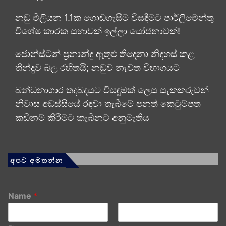
නඩු මිලියන 1.1ක ගොඩගැසීම විසඳීමට පාර්ලිමේන්තු
විශේෂ කාරක සභාවක් ඉල්ලා යෝජනාවක්!
ජොන්ස්ටන් ප්‍රනාන්දු ඇතුළු තිදෙනා නිදහස් කළ
තීන්දුව බල රහිතයි; නඩුව නැවත විභාගයට
බන්ධනාගාර තදබදයට විසඳුමක් ලෙස සැකකරුවන්
නිවාස අඩස්සියේ රඳවා තැබීමේ පනත් කෙටුම්පත
කඩිනම් කිරීමට කැබිනට් අනුමැතිය
අපව අමතන්න
Name
*