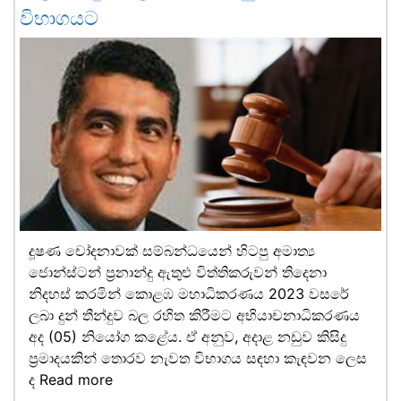
විභාගයට
දූෂණ චෝදනාවක් සම්බන්ධයෙන් හිටපු අමාත්‍ය
ජොන්ස්ටන් ප්‍රනාන්දු ඇතුළු විත්තිකරුවන් තිදෙනා
නිදහස් කරමින් කොළඹ මහාධිකරණය 2023 වසරේ
ලබා දුන් තීන්දුව බල රහිත කිරීමට අභියාචනාධිකරණය
අද (05) නියෝග කළේය. ඒ අනුව, අදාළ නඩුව කිසිදු
ප්‍රමාදයකින් තොරව නැවත විභාගය සඳහා කැඳවන ලෙස
ද
Read more