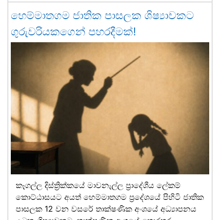
හෙම්මාතගම ජාතික පාසලක ශිෂ්‍යාවකට
ගුරුවරියකගෙන් පහරදීමක්!
කෑගල්ල දිස්ත්‍රික්කයේ මාවනැල්ල ප්‍රාදේශීය ලේකම්
කොට්ඨාසයට අයත් හෙම්මාතගම ප්‍රදේශයේ පිහිටි ජාතික
පාසලක 12 වන වසරේ තාක්ෂණික අංශයේ අධ්‍යාපනය