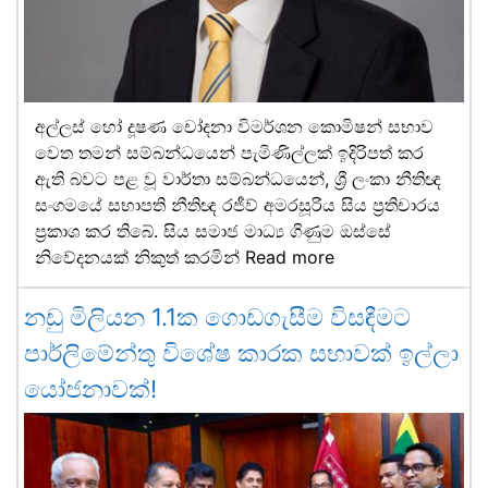
අල්ලස් හෝ දූෂණ චෝදනා විමර්ශන කොමිෂන් සභාව
වෙත තමන් සම්බන්ධයෙන් පැමිණිල්ලක් ඉදිරිපත් කර
ඇති බවට පළ වූ වාර්තා සම්බන්ධයෙන්, ශ්‍රී ලංකා නීතිඥ
සංගමයේ සභාපති නීතිඥ රජීව් අමරසූරිය සිය ප්‍රතිචාරය
ප්‍රකාශ කර තිබේ. සිය සමාජ මාධ්‍ය ගිණුම ඔස්සේ
නිවේදනයක් නිකුත් කරමින්
Read more
නඩු මිලියන 1.1ක ගොඩගැසීම විසඳීමට
පාර්ලිමේන්තු විශේෂ කාරක සභාවක් ඉල්ලා
යෝජනාවක්!