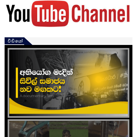
වීඩියෝ