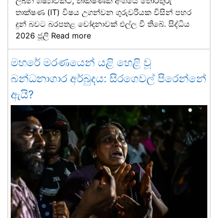
ලබන ශිෂ්‍යාවකට, තාක්ෂණික අංශයේ තොරතුරු
තාක්ෂණ (IT) විෂය උගන්වන ගුරුවරියක විසින් පහර
දුන් බවට බරපතළ චෝදනාවක් එල්ල වී තිබේ. සිද්ධිය
2026 ජූලි
Read more
මහරේ මරණයෙන් යළි හෙළි වූ
බන්ධනාගාර අර්බුදය: සිරගෙවල් පිරෙන්නේ
ඇයි?