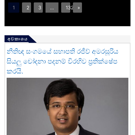
1
2
3
…
132
»
අවකාශය
නීතිඥ සංගමයේ සභාපති රජීව් අමරසූරිය
සියලු චෝදනා පදනම් විරහිව ප්‍රතික්ෂේප
කරයි.