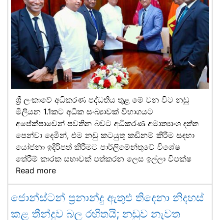
ශ්‍රී ලංකාවේ අධිකරණ පද්ධතිය තුළ මේ වන විට නඩු
මිලියන 1.1කට අධික සංඛ්‍යාවක් විභාගයට
අපේක්ෂාවෙන් පවතින බවට අධිකරණ අමාත්‍යාංශ දත්ත
පෙන්වා දෙමින්, එම නඩු කටයුතු කඩිනම් කිරීම සඳහා
යෝජනා ඉදිරිපත් කිරීමට පාර්ලිමේන්තුවේ විශේෂ
තේරීම් කාරක සභාවක් පත්කරන ලෙස ඉල්ලා විපක්ෂ
Read more
ජොන්ස්ටන් ප්‍රනාන්දු ඇතුළු තිදෙනා නිදහස්
කළ තීන්දුව බල රහිතයි; නඩුව නැවත