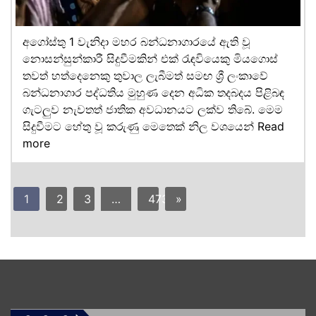
අගෝස්තු 1 වැනිදා මහර බන්ධනාගාරයේ ඇති වූ
නොසන්සුන්කාරී සිදුවීමකින් එක් රැඳවියෙකු මියගොස්
තවත් හත්දෙනෙකු තුවාල ලැබීමත් සමඟ ශ්‍රී ලංකාවේ
බන්ධනාගාර පද්ධතිය මුහුණ දෙන අධික තදබදය පිළිබඳ
ගැටලුව නැවතත් ජාතික අවධානයට ලක්ව තිබේ. මෙම
සිදුවීමට හේතු වූ කරුණු මෙතෙක් නිල වශයෙන්
Read
more
1
2
3
…
473
»