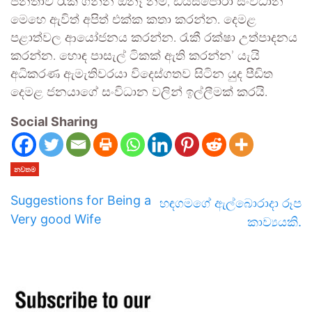
ජනතාව රැක ගන්න ඕනෑ නම්, ඩයස්පෝරා සංවිධාන
මෙහෙ ඇවිත් අපිත් එක්ක කතා කරන්න. දෙමළ
පළාත්වල ආයෝජනය කරන්න. රැකී රක්ෂා උත්පාදනය
කරන්න. හොඳ පාසැල් ටිකක් ඇති කරන්න’ යැයි
අධිකරණ ඇමැතිවරයා විදෙස්ගතව සිටින යුද පීඩිත
දෙමළ ජනයාගේ සංවිධාන වලින් ඉල්ලීමක් කරයි.
Social Sharing
නවතම
Suggestions for Being a
හඳගමගේ ඇල්බොරාදා රූප
Very good Wife
කාව්‍යයකි.