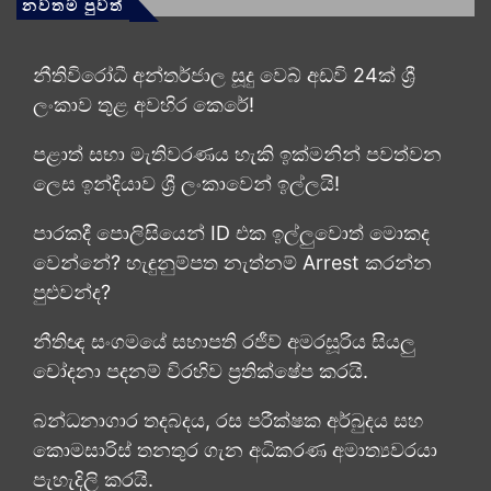
නවතම පුවත්
නීතිවිරෝධී අන්තර්ජාල සූදු වෙබ් අඩවි 24ක් ශ්‍රී
ලංකාව තුළ අවහිර කෙරේ!
පළාත් සභා මැතිවරණය හැකි ඉක්මනින් පවත්වන
ලෙස ඉන්දියාව ශ්‍රී ලංකාවෙන් ඉල්ලයි!
පාරකදී පොලිසියෙන් ID එක ඉල්ලුවොත් මොකද
වෙන්නේ? හැඳුනුම්පත නැත්නම් Arrest කරන්න
පුළුවන්ද?
නීතිඥ සංගමයේ සභාපති රජීව් අමරසූරිය සියලු
චෝදනා පදනම් විරහිව ප්‍රතික්ෂේප කරයි.
බන්ධනාගාර තදබදය, රස පරීක්ෂක අර්බුදය සහ
කොමසාරිස් තනතුර ගැන අධිකරණ අමාත්‍යවරයා
පැහැදිලි කරයි.