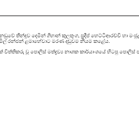
තීන්දුව දෙමින් ගිහාන් කුලතුංග, ප්‍රදීප් හෙට්ටිආරච්චි හා මංජු
එමිල් රන්ජන් ළමාහේවාට මරණ දඬුවම නියම කළේය.
 විත්තිකරු වූ පොලිස් මත්ද්‍රව්‍ය නාශක කාර්යාංශයේ හිටපු පොලි