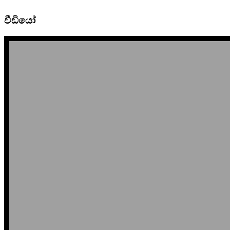
වීඩියෝ