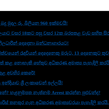
දු මුදල රු. බිලියන 960 ඉක්මවයි!
යාට වසර 18කට පසු වසර 12ක බරපතළ වැඩ සහිත සිරද
ිලධාරීන් දෙදෙනා බන්ධනාගාරයට!
ත්වයෙන් රැඳවියන් දෙදෙනෙකු මරුට, 13 දෙනෙකුට තුව
් කළ නොහැකි හේතුව අධිකරණ අමාත්‍ය පැහැදිලි කරයි
ව තුළ අවහිර කෙරේ!
දියාව ශ්‍රී ලංකාවෙන් ඉල්ලයි!
? හැඳුනුම්පත නැත්නම් Arrest කරන්න පුළුවන්ද?
ිස් තනතුර ගැන අධිකරණ අමාත්‍යවරයා පැහැදිලි කරයි.