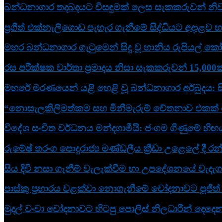
බන්ධනාගාර තදබදයට විසඳුමක් ලෙස සැකකරුවන් නිවා
ප්‍රගීත් එක්නැලිගොඩ පැහැර ගැනීමේ සිද්ධියට අදාළව හම
මහර බන්ධනාගාර ගැටුමෙන් සිදු වූ හානිය රුපියල් කෝ
රස පරීක්ෂක වාර්තා ප්‍රමාදය නිසා සැකකරුවන් 15,000ක
මහරේ මරණයෙන් යළි හෙළි වූ බන්ධනාගාර අර්බුදය: 
“නොසැලකිලිමත්කම සහ මිනීමැරුම් චේතනාව එකක් නෙව
විදේශ සංචිත වර්ධනය මන්දගාමීයි: ජංගම ගිණුමේ හි
රුමේෂ් තරංග පොදුරාජ්‍ය මණ්ඩලීය ක්‍රීඩා උළෙලේ දී රන
සිය දිවි නසා ගැනීම් වැලැක්වීම හා උපදේශනයේ වැදැ
පාස්කු ප්‍රහාරය වළක්වා නොගැනීමේ චෝදනාවට පූජිත් 
මුදල් වංචා චෝදනාවට හිටපු පොලිස් නිලධාරීන් දෙදෙනක