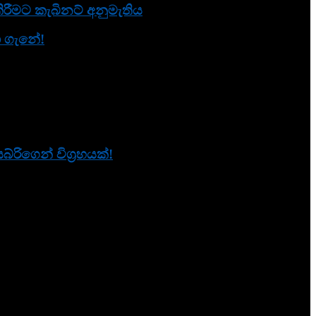
රීමට කැබිනට් අනුමැතිය
නා ගැනේ!
ිගෙන් විග්‍රහයක්!