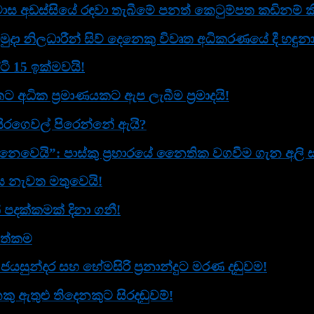
ස අඩස්සියේ රඳවා තැබීමේ පනත් කෙටුම්පත කඩිනම් කි
ුදා නිලධාරීන් සිව් දෙනෙකු විවෘත අධි­ක­ර­ණ­යේ දී හඳු
ටි 15 ඉක්මවයි!
ට අධික ප්‍රමාණයකට ඇප ලැබීම ප්‍රමාදයි!
සිරගෙවල් පිරෙන්නේ ඇයි?
ෙයි”: පාස්කු ප්‍රහාරයේ නෛතික වගවීම ගැන අලි සබ්ර
ඟය නැවත මතුවෙයි!
් පදක්කමක් දිනා ගනී!
ගත්කම
ජයසුන්දර සහ හේමසිරි ප්‍රනාන්දුට මරණ දඬුවම!
ු ඇතුළු තිදෙනකුට සිරදඬුවම්!