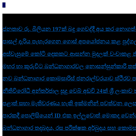
Skip
to
content
නවතම
ජනතාව රු. බිලියන 197ක් බදු ගෙවද්දී අය කර නොගත් බ
පාසල් දැරිය පැහැරගෙන ගොස් අපයෝජනය කළ පුද්ගල
අස්වැසුමේ කෝටි දෙකකට ආසන්න මුදලක් වංචාකළ න
මහර හා කුරුවිට බන්ධනාගාරවල නොසන්සුන්කාරී තත්
නව බන්ධනාගාර කොමසාරිස් ජනරාල්වරයාව ස්ථිරව පත
නීතිවිරෝධී අන්තර්ජාල සූදු වෙබ් අඩවි 24ක් ශ්‍රී ලංකා
පළාත් සභා මැතිවරණය හැකි ඉක්මනින් පවත්වන ලෙස ඉන්
පාරකදී පොලිසියෙන් ID එක ඉල්ලුවොත් මොකද වෙන්නේ
බන්ධනාගාර තදබදය, රස පරීක්ෂක අර්බුදය සහ කොමසාර