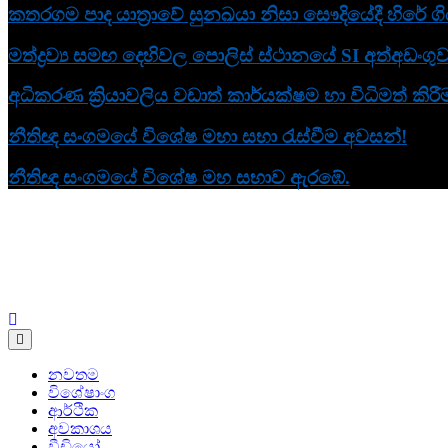
කතරගම පාද යාත්‍රාවේ සුනඛයා නිසා සෞදියේදී හිරේ ග
මත්ද්‍රව්‍ය සමඟ දෙහිවල පොලිස් ස්ථානයේ SI අත්අඩංගු
අධිකරණ ක්‍රියාවලිය වඩාත් කාර්යක්ෂම හා විධිමත්
නීතිඥ සංගමයේ විශේෂ මහා සභා රැස්වීම අවසන්!
නීතිඥ සංගමයේ විශේෂ මහ සභාව ඇරඹේ.
Human Rights News
aithiya
නවතම
විශේෂාංග
ආර්ථික
අවකාශය
වීඩියෝ