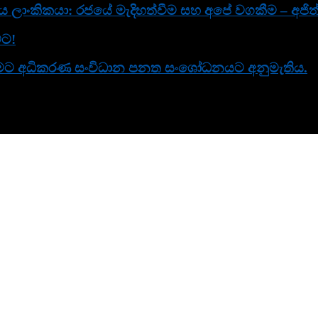
ිය ලාංකිකයා: රජයේ මැදිහත්වීම සහ අපේ වගකීම – අජිත්
වට!
 කිරීමට අධිකරණ සංවිධාන පනත සංශෝධනයට අනුමැතිය.