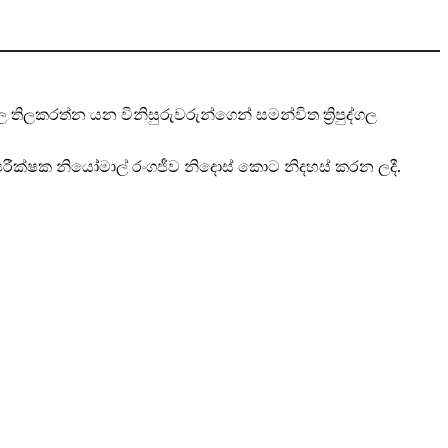
ල තිලකරත්න යන විනිසුරුවරුන්ගෙන් සමන්විත ත්‍රිපුද්ගල
ස් පරීක්ෂක නියෝමාල් රංගජීව නිදොස් කොට නිදහස් කරන ලදී.