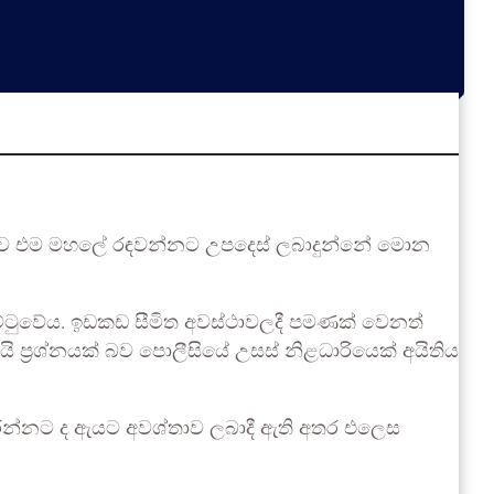
න්තාව එම මහලේ රඳවන්නට උපදෙස් ලබාදුන්නේ මොන
ට්ටුවේය. ඉඩකඩ සීමිත අවස්ථාවලදී පමණක් වෙනත්
 ප්‍රශ්නයක් බව පොලීසියේ උසස් නිළධාරියෙක් අයිතිය
 කරන්නට ද ඇයට අවශ්තාව ලබාදී ඇති අතර එලෙස