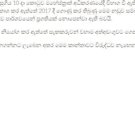
ුගිය 10 දා කොටුව මහේස්ත්‍රාත් අධිකරණයේදී විභාග වී ඇති
ප්‍රකාශ කර ඇත්තේ 2017 දී ගොණු කර තිබුණු මෙම නඩුව
 පාර්ශවයෙන් ප්‍රගතියක් නොපෙන්වා ඇති බවයි.
වරයා නියෝග කර ඇත්තේ සැකකරුවන් වහාම අත්අඩංගුවට ගෙ
ැනගන්නට ලැබෙන අතර මෙම කාන්තාවට විරුද්ධව නැඟෙන