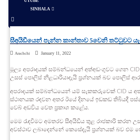
UTUBE
SINHALA
සීඅයිඩීයෙන් පැන්න කාන්තාව 5වෙනි තට්ටුවට යැ
Arachchi
January 11, 2022
මූල්‍ය අපරාදයක් සම්බන්ධයෙන් අත්අඩංගුවට ගෙන C
උසස් පොලිස් නිළධාරියාදැයි ප්‍රශ්නයක් බව පොලිස් ආරංච
අපරාදයක් සම්බන්ධයෙන් යම් සැකකරුවෙක් CID ය අත
ස්ථානයක රඳවන අතර ඊයේ දිනයේ ඉඩකඩ තිබියදී පස්වෙන
වෙබ් අඩවිය වෙත ප්‍රකාශ කළේය.
මෙම රැඳවීමට අමතරව සීඅයිඩීය තුළ රාජකාරි කරන උස
අවස්ථාව ලබාදෙන්නේ කෙසේදැයි ප්‍රශ්නයක් බව එම පොල