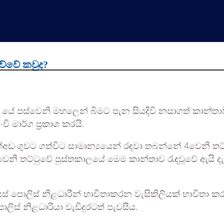
ව්වේ කවුද?
ID යේ පස්වෙනි මහලෙන් බිමට පැන සියදිවි නසාගත් කා
ි මාර්ග ප්‍රකාශ කරයි.
්අඩංගුවට ගත්විට සාමාන්‍යයෙන් රඳවා තබන්නේ 4වෙනි ත
ි තට්ටුවේ පුස්තකාලයේ මෙම කාන්තාව රැඳවූවේ ඇයි දැයි
ස් පොලිස් නිළධාරීන් භාවිතාකරන වැසිකිලියක් භාවිතා
ිස් නිළධාරියා වැඩිදුරටත් පැවසීය.