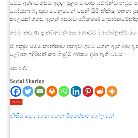
මෙම අත්අඩංගුවට අදාළ මූල්‍ය වංචාව සම්බන්ධ නඩුව පස
යෝජනා බැංකුව වෙනුවෙන් පෙනී සිටි නීතිඥ මහතා 
කාලයක් ගතව ඇතත් අපරාධ පරීක්ෂණ දෙපාර්තමේන්තුව
මෙම කරුණු දැක්වීමෙන් පසු කොටුව මහේස්ත්‍රාත්
ඒ අනුව මෙම කාන්තාව අත්අඩංගුවට ගෙන ඇති බව ද
ලේඛන ඉදිරිපත් කර ගිණුම් 49කට දමා ඇති බවය.
කේ. සංජීව
Social Sharing
නවතම
නීතිය අතටගෙන රඟන වීරසේකර ගෝලයෝ.