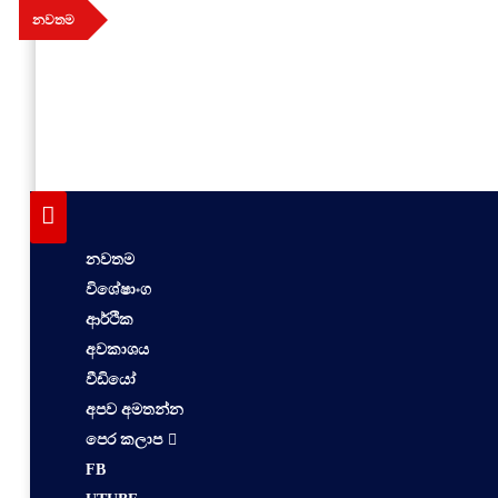
Skip
නවතම
to
content
aithiya
Human Rights News
නවතම
විශේෂාංග
ආර්ථික
අවකාශය
වීඩියෝ
අපව අමතන්න
පෙර කලාප
FB