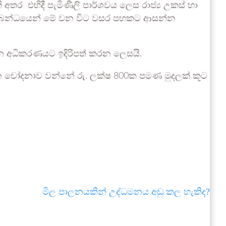
 අතර එහිදී පැමිණිලි පාර්ශවය ලෙස රාජ්‍ය උකස් හා
 සම්බන්ධයෙන් මේ වන විට වසර පහකට ආසන්න
න අධිකරණයට ඉදිරිපත් කරන ලෙසයි.
 චෝදනාව වන්නේ රු. ලක්ෂ 800ක පමණ මුදලක් කූට
මිල පාලනයකින් උද්ධමනය අඩු කල හැකිද?